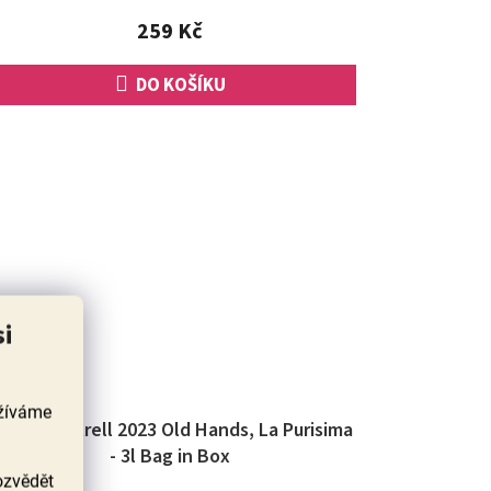
z
259 Kč
5
hvězdiček.
DO KOŠÍKU
si
užíváme
IO Monastrell 2023 Old Hands, La Purisima
- 3l Bag in Box
ozvědět