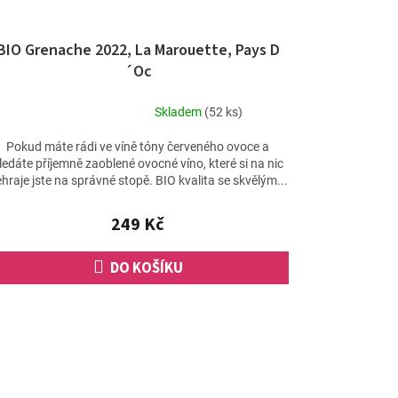
BIO Grenache 2022, La Marouette, Pays D
´Oc
Skladem
(52 ks)
Průměrné
hodnocení
Pokud máte rádi ve víně tóny červeného ovoce a
produktu
ledáte příjemně zaoblené ovocné víno, které si na nic
je
hraje jste na správné stopě. BIO kvalita se skvělým...
5,0
z
249 Kč
5
hvězdiček.
DO KOŠÍKU