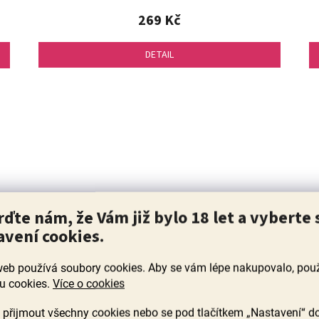
269 Kč
DETAIL
rďte nám, že Vám již bylo 18 let a vyberte 
avení cookies.
web používá soubory cookies. Aby se vám lépe nakupovalo, po
Zero Merlot 0% Red Clauset, Siozard,
B
u cookies.
Více o cookies
NEALKOHOLICKÉ víno
přijmout všechny cookies nebo se pod tlačítkem „Nastavení“ d