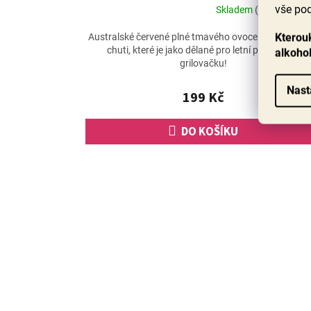
vše pod
Skladem
(40 ks)
Průměrné
hodnocení
Kterouk
Australské červené plné tmavého ovoce a harmonic
produktu
chuti, které je jako dělané pro letní party nebo
alkoho
je
grilovačku!
5,0
z
Nast
199 Kč
5
hvězdiček.
DO KOŠÍKU