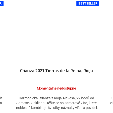
R
BESTSELLER
Crianza 2021,Tierras de la Reina, Rioja
Momentálně nedostupné
ch
Harmonická Crianza z Rioja Alavesa, 92 bodů od
K
ma
Jamese Sucklinga. Těšte se na sametové víno, které
vi
noblesně kombinuje švestky, náznaky višní a povidel
s...