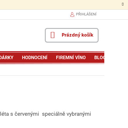
PŘIHLÁŠENÍ
NÁKUPNÍ
Prázdný košík
KOŠÍK
DÁRKY
HODNOCENÍ
FIREMNÍ VÍNO
BLOG
MŮJ P
k léta s červenými speciálně vybranými