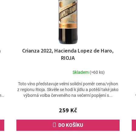
a
Crianza 2022, Hacienda Lopez de Haro,
RIOJA
Skladem
(>60 ks)
Průměrné
hodnocení
Toto víno představuje velmi solidní poměr cena/výkon
produktu
z regionu Rioja. Skvěle se hodí k jídlu a potěší také jako
je
e,
výborná volba červeného na večerní popíjení s...
4,7
z
259 Kč
5
hvězdiček.
DO KOŠÍKU