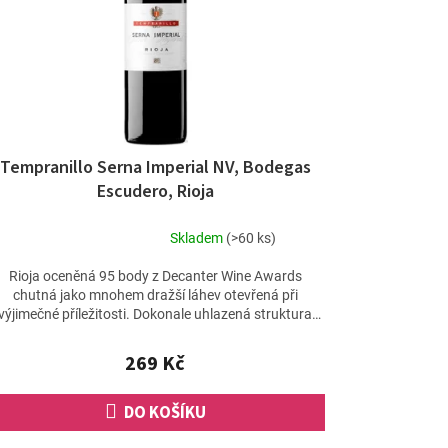
Tempranillo Serna Imperial NV, Bodegas
Escudero, Rioja
Skladem
(>60 ks)
Průměrné
hodnocení
Rioja oceněná 95 body z Decanter Wine Awards
produktu
chutná jako mnohem dražší láhev otevřená při
je
výjimečné příležitosti. Dokonale uhlazená struktura
5,0
vytváří víno,...
z
269 Kč
5
hvězdiček.
DO KOŠÍKU