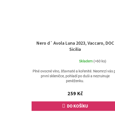
Nero d´ Avola Luna 2023, Vaccaro, DOC
Sicilia
Skladem
(>60 ks)
Průměrné
hodnocení
Plné ovocné víno, šťavnaté a kořenité. Neomrzí vás 
produktu
první skleničce, pohladí po duši a nezruinuje
je
peněženku.
5,0
z
259 Kč
5
hvězdiček.
DO KOŠÍKU