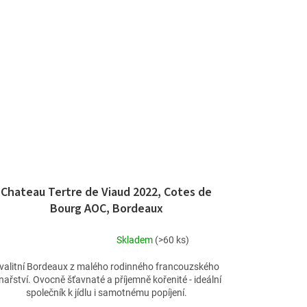
Chateau Tertre de Viaud 2022, Cotes de
Bourg AOC, Bordeaux
Skladem
(>60 ks)
Průměrné
hodnocení
valitní Bordeaux z malého rodinného francouzského
produktu
nařství. Ovocně šťavnaté a příjemně kořenité - ideální
je
společník k jídlu i samotnému popíjení.
5,0