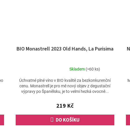
BIO Monastrell 2023 Old Hands, La Purisima
N
Skladem
(>60 ks)
Průměrné
hodnocení
po
Úchvatné plné víno v BIO kvalitě za bezkonkurenční
M
produktu
cenu. Monastrell je pro mě nový objev z degustační
je
výpravy po Španělsku, je to velmi hezká ovocně...
4,5
z
219 Kč
5
hvězdiček.
DO KOŠÍKU