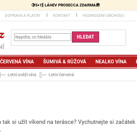
🍋5+1🍾 LÁHEV PROSECCA ZDARMA🎁
DOPRAVA A PLATBY
KONTAKT
HODNOCENÍ OBCHODU
HLEDAT
ČERVENÁ VÍNA
ŠUMIVÁ & RŮŽOVÁ
NEALKO VÍNA
Letní svěží vína
Letní červená
 tak si užít víkend na terásce? Vychutnejte si začáte
e.