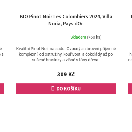
BIO Pinot Noir Les Colombiers 2024, Villa
Noria, Pays dOc
Skladem
(>60 ks)
Průměrné
hodnocení
é
Kvalitní Pinot Noir na sudu. Ovocný a zároveň příjemně
produktu
 s
komplexní, od ostružiny, kouřivosti a čokolády až po
h
je
sušené brusinky a višně s tóny dřeva.
ne
5,0
z
309 Kč
5
hvězdiček.
DO KOŠÍKU