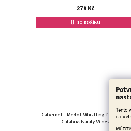
z
279 Kč
5
hvězdiček.
DO KOŠÍKU
Potv
nast
Tento 
Cabernet - Merlot Whistling Duck 2022,
na web
Calabria Family Wines
Můžete 