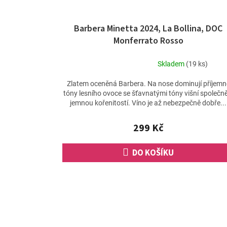
Barbera Minetta 2024, La Bollina, DOC
Monferrato Rosso
Skladem
(19 ks)
Průměrné
hodnocení
Zlatem oceněná Barbera. Na nose dominují příjemn
produktu
tóny lesního ovoce se šťavnatými tóny višní společně
je
jemnou kořenitostí. Víno je až nebezpečně dobře...
5,0
z
299 Kč
5
hvězdiček.
DO KOŠÍKU