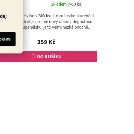
Skladem
(>60 ks)
Průměrné
hodnocení
odej
Úchvatné plné víno v BIO kvalitě za bezkonkurenční
produktu
cenu. Monastrell je pro mě nový objev z degustační
je
výpravy po Španělsku, je to velmi hezká ovocně...
4,4
z
359 Kč
5
hvězdiček.
DO KOŠÍKU