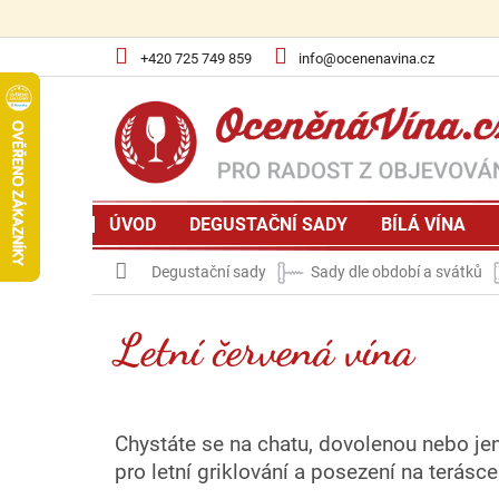
Přejít
na
obsah
+420 725 749 859
info@ocenenavina.cz
ÚVOD
DEGUSTAČNÍ SADY
BÍLÁ VÍNA
Domů
Degustační sady
Sady dle období a svátků
Letní červená vína
Chystáte se na chatu, dovolenou nebo jen
pro letní griklování a posezení na terásc