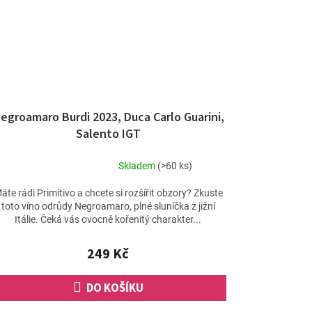
egroamaro Burdi 2023, Duca Carlo Guarini,
Salento IGT
Skladem
(>60 ks)
Průměrné
hodnocení
áte rádi Primitivo a chcete si rozšířit obzory? Zkuste
produktu
toto víno odrůdy Negroamaro, plné sluníčka z jižní
je
Itálie. Čeká vás ovocně kořenitý charakter...
5,0
z
249 Kč
5
hvězdiček.
DO KOŠÍKU