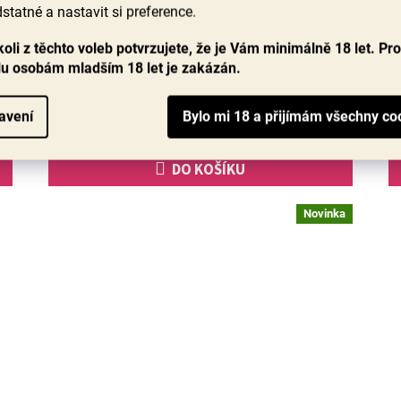
statné a nastavit si preference.
Skladem
(>60 ks)
Průměrné
hodnocení
oli z těchto voleb potvrzujete, že je Vám minimálně 18 let. Pr
ké
Zatím nejlepší bezalkoholické červené víno, které jsem
produktu
mezi stovkami vzorků ochutnal – s komplexním aroma
lu osobám mladším 18 let je zakázán.
je
višní, švestek.. Tato lahev z Bordeaux nabízí v...
5,0
z
avení
299 Kč
5
hvězdiček.
DO KOŠÍKU
Novinka