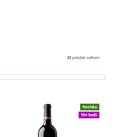
32
položek celkem
Novinka
90+ bodů