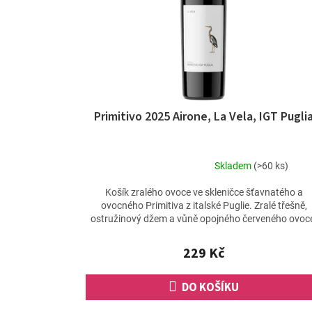
p
ů
r
o
d
u
k
t
ů
Primitivo 2025 Airone, La Vela, IGT Pugli
Skladem
(>60 ks)
Průměrné
hodnocení
Košík zralého ovoce ve skleničce šťavnatého a
produktu
ovocného Primitiva z italské Puglie. Zralé třešně,
je
ostružinový džem a vůně opojného červeného ovoc
4,5
to vše vás...
z
229 Kč
5
hvězdiček.
DO KOŠÍKU