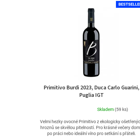
BESTSELLE
Primitivo Burdi 2023, Duca Carlo Guarini,
Puglia IGT
Skladem
(59 ks)
Průměrné
hodnocení
Velmi hezky ovocné Primitivo z ekologicky ošetřený
produktu
hroznů se skvělou pitelností. Pro krásné večery do
je
po práci nebo ideální víno pro setkání s přáteli.
4,5