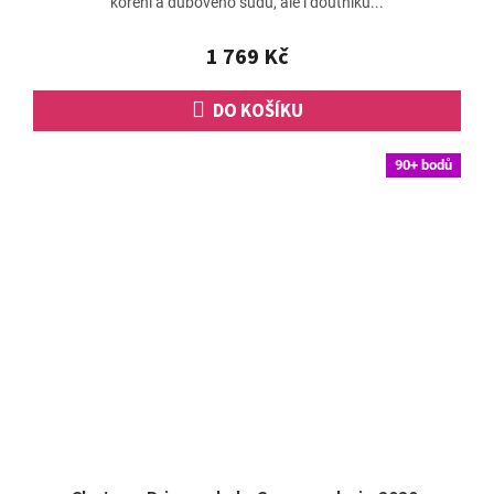
koření a dubového sudu, ale i doutníků...
1 769 Kč
DO KOŠÍKU
90+ bodů