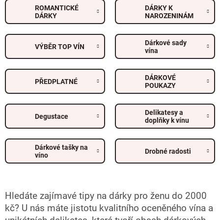
ROMANTICKÉ
DÁRKY K
DÁRKY
NAROZENINÁM
Dárkové sady
VÝBĚR TOP VÍN
vína
DÁRKOVÉ
PŘEDPLATNÉ
POUKAZY
Delikatesy a
Degustace
doplňky k vínu
Dárkové tašky na
Drobné radosti
víno
Hledáte zajímavé tipy na dárky pro ženu do 2000
kč? U nás máte jistotu kvalitního oceněného vína a