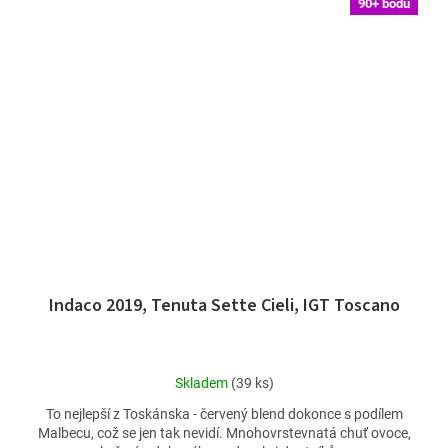
90+ bodů
Indaco 2019, Tenuta Sette Cieli, IGT Toscano
Průměrné
Skladem
(39 ks)
hodnocení
To nejlepší z Toskánska - červený blend dokonce s podílem
produktu
Malbecu, což se jen tak nevidí. Mnohovrstevnatá chuť ovoce,
je