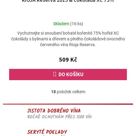
RIOJA Reserva 2015 & čokoláda XC 75%
Průměrné
Skladem
(16 ks)
hodnocení
Vychutnejte si snoubení bohaté kořenité 75% hořké XC
produktu
čokolády s bylinami a dřevem a plného čokoládově ovocného
je
červeného vína Rioja Reserva.
5,0
z
5
509 Kč
hvězdiček.
DO KOŠÍKU
18
položek celkem
O
v
l
JISTOTA DOBRÉHO VÍNA
á
d
ROČNĚ OCHUTNÁM PŘES 1500 VÍN
a
c
SKRYTÉ POKLADY
í