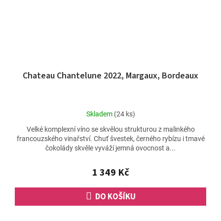
Chateau Chantelune 2022, Margaux, Bordeaux
Průměrné
Skladem
(24 ks)
hodnocení
Velké komplexní víno se skvělou strukturou z malinkého
produktu
francouzského vinařství. Chuť švestek, černého rybízu i tmavé
je
čokolády skvěle vyváží jemná ovocnost a...
5,0
z
5
1 349 Kč
hvězdiček.
DO KOŠÍKU