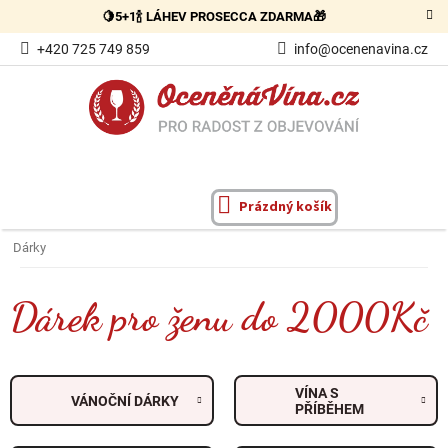
Přejít
🍋5+1🍾 LÁHEV PROSECCA ZDARMA🎁
na
obsah
+420 725 749 859
info@ocenenavina.cz
Prázdný košík
NÁKUPNÍ
KOŠÍK
Dárky
Dárek pro ženu do 2000Kč
VÍNA S
VÁNOČNÍ DÁRKY
PŘÍBĚHEM