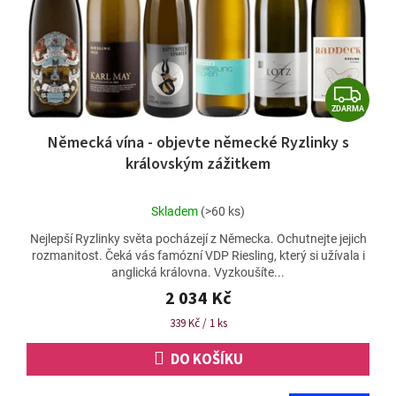
o
d
u
k
t
Z
ů
ZDARMA
D
Německá vína - objevte německé Ryzlinky s
A
královským zážitkem
R
M
Průměrné
Skladem
(>60 ks)
A
hodnocení
Nejlepší Ryzlinky světa pocházejí z Německa. Ochutnejte jejich
produktu
rozmanitost. Čeká vás famózní VDP Riesling, který si užívala i
je
anglická královna. Vyzkoušíte...
5,0
z
2 034 Kč
5
Měrná
339 Kč / 1 ks
hvězdiček.
cena:
DO KOŠÍKU