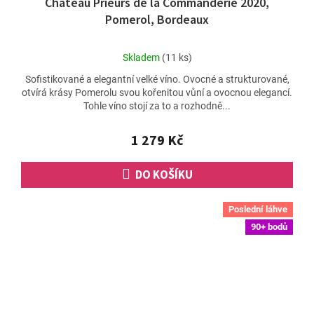
Chateau Prieurs de la Commanderie 2020,
Pomerol, Bordeaux
Průměrné
Skladem
(11 ks)
hodnocení
Sofistikované a elegantní velké víno. Ovocné a strukturované,
produktu
otvírá krásy Pomerolu svou kořenitou vůní a ovocnou elegancí.
je
Tohle víno stojí za to a rozhodně...
5,0
z
5
1 279 Kč
hvězdiček.
DO KOŠÍKU
Poslední láhve
90+ bodů