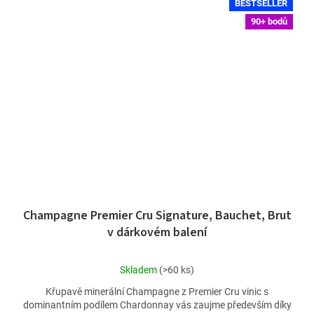
BESTSELLER
90+ bodů
Champagne Premier Cru Signature, Bauchet, Brut
v dárkovém balení
Průměrné
Skladem
(>60 ks)
hodnocení
Křupavě minerální Champagne z Premier Cru vinic s
produktu
dominantním podílem Chardonnay vás zaujme především díky
je