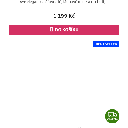
své eleganci a šťavnaté, křupavě minerální chuti,...
4,6
z
5
1 299 Kč
hvězdiček.
DO KOŠÍKU
BESTSELLER
Z
ZDARMA
D