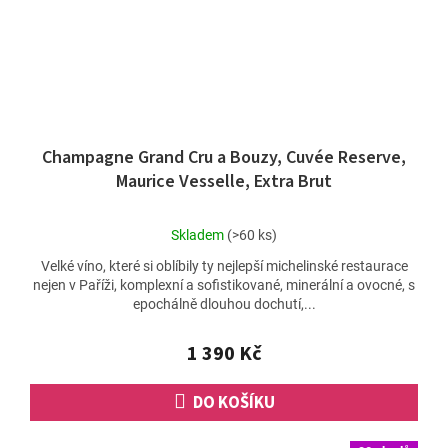
Champagne Grand Cru a Bouzy, Cuvée Reserve,
Maurice Vesselle, Extra Brut
Průměrné
Skladem
(>60 ks)
hodnocení
Velké víno, které si oblíbily ty nejlepší michelinské restaurace
produktu
nejen v Paříži, komplexní a sofistikované, minerální a ovocné, s
je
epochálně dlouhou dochutí,...
5,0
z
5
1 390 Kč
hvězdiček.
DO KOŠÍKU