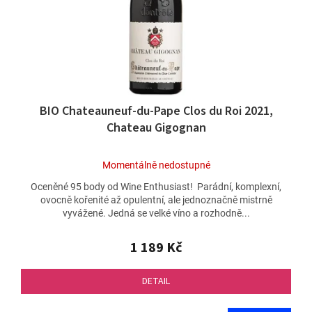
BIO Chateauneuf-du-Pape Clos du Roi 2021,
Chateau Gigognan
Průměrné
Momentálně nedostupné
hodnocení
Oceněné 95 body od Wine Enthusiast! Parádní, komplexní,
produktu
ovocně kořenité až opulentní, ale jednoznačně mistrně
je
vyvážené. Jedná se velké víno a rozhodně...
5,0
z
5
1 189 Kč
hvězdiček.
DETAIL