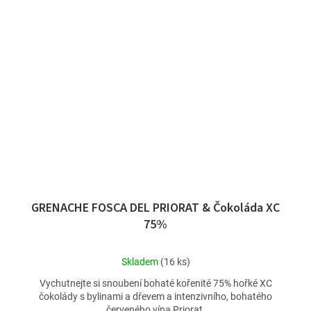
GRENACHE FOSCA DEL PRIORAT & Čokoláda XC
75%
Průměrné
Skladem
(16 ks)
hodnocení
Vychutnejte si snoubení bohaté kořenité 75% hořké XC
produktu
čokolády s bylinami a dřevem a intenzivního, bohatého
je
červeného vína Priorat.