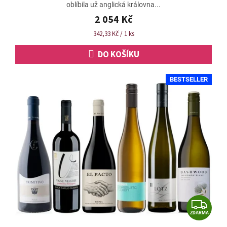
oblíbila už anglická královna...
5,0
z
2 054 Kč
5
Měrná
342,33 Kč / 1 ks
hvězdiček.
cena:
DO KOŠÍKU
BESTSELLER
Z
ZDARMA
D