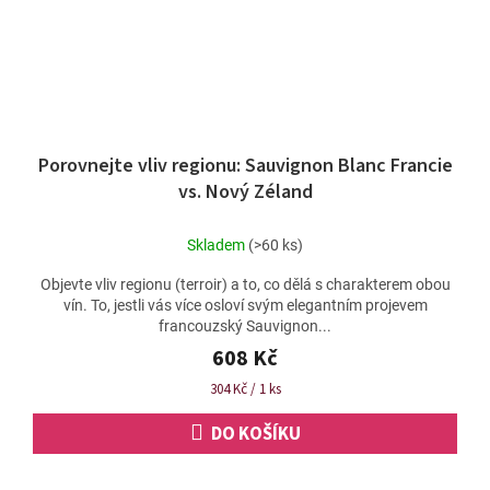
Porovnejte vliv regionu: Sauvignon Blanc Francie
vs. Nový Zéland
Skladem
(>60 ks)
Objevte vliv regionu (terroir) a to, co dělá s charakterem obou
vín. To, jestli vás více osloví svým elegantním projevem
francouzský Sauvignon...
608 Kč
Měrná
304 Kč / 1 ks
cena:
DO KOŠÍKU