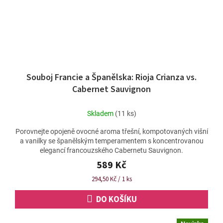
Souboj Francie a Španělska: Rioja Crianza vs.
Cabernet Sauvignon
Skladem
(11 ks)
Porovnejte opojeně ovocné aroma třešní, kompotovaných višní
a vanilky se španělským temperamentem s koncentrovanou
elegancí francouzského Cabernetu Sauvignon.
589 Kč
Měrná
294,50 Kč / 1 ks
cena:
DO KOŠÍKU