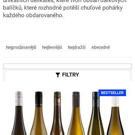
unikátních delikates, které tvoří obsah dárkových
balíčků, které rozhodně potěší chuťové pohárky
každého obdarovaného.
Ř
a
Nejprodávanější
Nejlevnější
Nejdražší
Abecedně
z
e
n
í
p
r
V
o
BESTSELLER
ý
d
p
u
i
k
s
t
p
ů
r