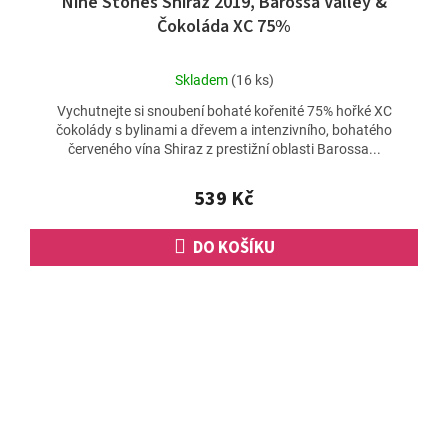
Nine Stones Shiraz 2019, Barossa Valley &
Čokoláda XC 75%
Průměrné
Skladem
(16 ks)
hodnocení
Vychutnejte si snoubení bohaté kořenité 75% hořké XC
produktu
čokolády s bylinami a dřevem a intenzivního, bohatého
je
červeného vína Shiraz z prestižní oblasti Barossa...
5,0
z
5
539 Kč
hvězdiček.
DO KOŠÍKU