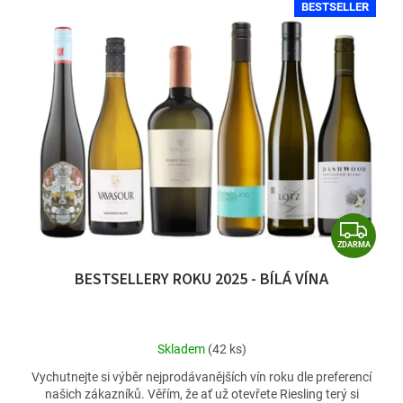
BESTSELLER
Z
ZDARMA
D
BESTSELLERY ROKU 2025 - BÍLÁ VÍNA
A
R
M
Průměrné
Skladem
(42 ks)
A
hodnocení
Vychutnejte si výběr nejprodávanějších vín roku dle preferencí
produktu
našich zákazníků. Věřím, že ať už otevřete Riesling terý si
je