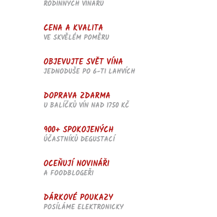
RODINNÝCH VINAŘŮ
p
r
v
CENA A KVALITA
k
VE SKVĚLÉM POMĚRU
y
v
OBJEVUJTE SVĚT VÍNA
ý
p
JEDNODUŠE PO 6-TI LAHVÍCH
i
s
DOPRAVA ZDARMA
u
U BALÍČKŮ VÍN NAD 1750 KČ
900+ SPOKOJENÝCH
ÚČASTNÍKŮ DEGUSTACÍ
OCEŇUJÍ NOVINÁŘI
A FOODBLOGEŘI
DÁRKOVÉ POUKAZY
POSÍLÁME ELEKTRONICKY