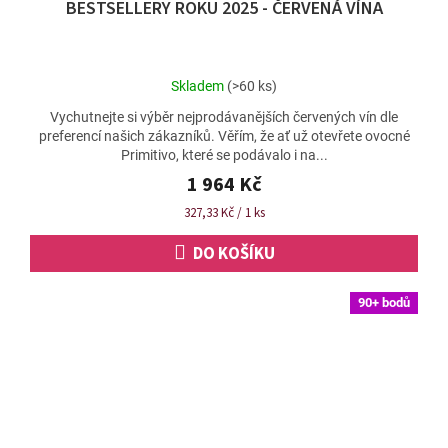
BESTSELLERY ROKU 2025 - ČERVENÁ VÍNA
A
R
M
Průměrné
Skladem
(>60 ks)
A
hodnocení
Vychutnejte si výběr nejprodávanějších červených vín dle
produktu
preferencí našich zákazníků. Věřím, že ať už otevřete ovocné
je
Primitivo, které se podávalo i na...
4,7
z
1 964 Kč
5
Měrná
327,33 Kč / 1 ks
hvězdiček.
cena:
DO KOŠÍKU
90+ bodů