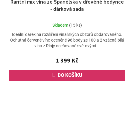
Raritní mix vína ze Španělska v dřevěné bedýnce
- dárková sada
Průměrné
Skladem
(15 ks)
hodnocení
Ideální dárek na rozšíření vinařských obzorů obdarovaného.
produktu
Ochutná červené víno oceněné 96 body ze 100 a 2 vzácná bílá
je
vína z Riojy oceňované světovými...
5,0
z
5
1 399 Kč
hvězdiček.
DO KOŠÍKU