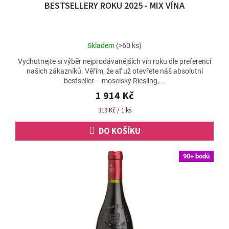
BESTSELLERY ROKU 2025 - MIX VÍNA
A
R
M
Průměrné
Skladem
(>60 ks)
A
hodnocení
Vychutnejte si výběr nejprodávanějších vín roku dle preferencí
produktu
našich zákazníků. Věřím, že ať už otevřete náš absolutní
je
bestseller – moselský Riesling,...
4,9
z
1 914 Kč
5
Měrná
319 Kč / 1 ks
hvězdiček.
cena:
DO KOŠÍKU
90+ bodů