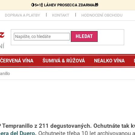
🍋5+1🍾 LÁHEV PROSECCA ZDARMA🎁
DOPRAVA A PLATBY
KONTAKT
HODNOCENÍ OBCHODU
HLEDAT
ČERVENÁ VÍNA
ŠUMIVÁ & RŮŽOVÁ
NEALKO VÍNA
anillo
P Tempranillo z 211 degustovaných.
Ochutnáte tak k
bera del Duero
.
Ochutnejte třeba 10 let archivovanou 