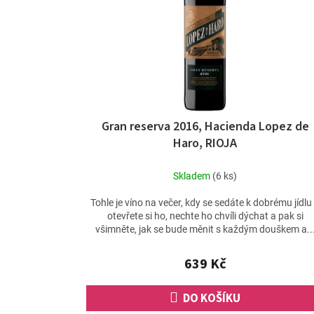
p
r
o
d
u
k
t
ů
Gran reserva 2016, Hacienda Lopez de
Haro, RIOJA
Skladem
(6 ks)
Tohle je víno na večer, kdy se sedáte k dobrému jídlu
otevřete si ho, nechte ho chvíli dýchat a pak si
všimněte, jak se bude měnit s každým douškem a..
639 Kč
DO KOŠÍKU