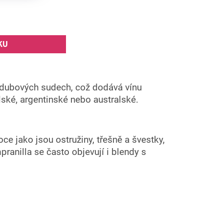
KU
v dubových sudech, což dodává vínu
lské, argentinské nebo australské.
ce jako jsou ostružiny, třešně a švestky,
anilla se často objevují i blendy s