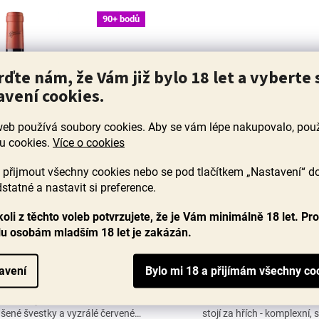
90+ bodů
rďte nám, že Vám již bylo 18 let a vyberte 
avení cookies.
web používá soubory cookies. Aby se vám lépe nakupovalo, po
u cookies.
Více o cookies
přijmout všechny cookies nebo se pod tlačítkem „Nastavení“ d
statné a nastavit si preference.
, Goméz Cruzado, Rioja
Rioja Gran Reserva 2011,
oli z těchto voleb potvrzujete, že je Vám minimálně 18 let. Pr
lu osobám mladším 18 let je zakázán.
Skladem
(>60 ks)
S
Průměrné
avení
hodnocení
luboká a komplexní Crianza s
Ochutnejte Rioju Gran Reservu
produktu
oma a plnou a zaoblenou chutí,
soutěži International Wine Challe
je
sušené švestky a vyzrálé červené
stojí za hřích - komplexní, 