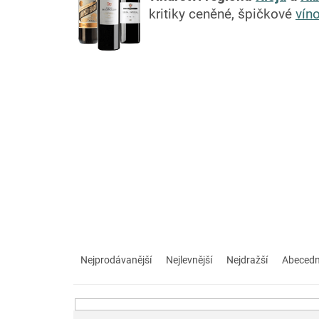
kritiky ceněné, špičkové
vín
Ř
a
Nejprodávanější
Nejlevnější
Nejdražší
Abeced
z
e
n