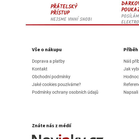
DÁRKO
PŘÁTELSKÝ
POUKA
PŘÍSTUP
POSÍLÁM
NEJSME VINNÍ SNOBI
ELEKTRO
Z
á
p
Vše o nákupu
Příbě
a
t
Doprava a platby
Náš pří
í
Kontakt
Jak vyb
Obchodní podmínky
Hodnoc
Jaké cookies pouzíváme?
Referen
Podmínky ochrany osobních údajů
Napsali
Znáte nás z médií