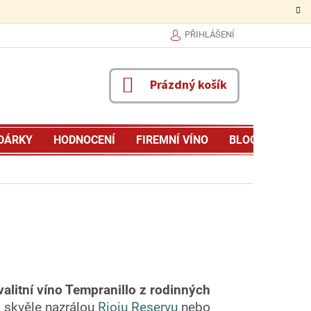
PŘIHLÁŠENÍ
NÁKUPNÍ
Prázdný košík
KOŠÍK
DÁRKY
HODNOCENÍ
FIREMNÍ VÍNO
BLOG
MŮJ P
valitní víno Tempranillo z rodinných
a skvěle nazrálou
Rioju Reservu
nebo