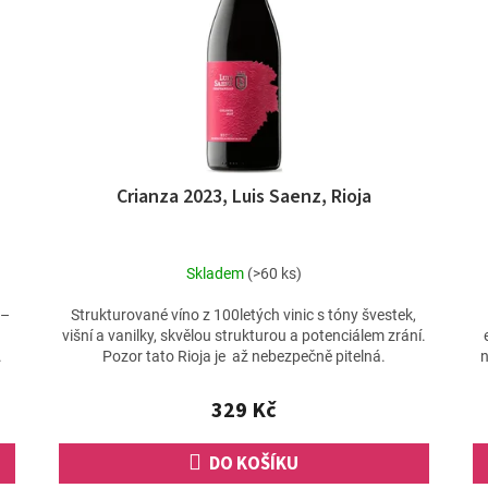
Crianza 2023, Luis Saenz, Rioja
Skladem
(>60 ks)
 –
Strukturované víno z 100letých vinic s tóny švestek,
višní a vanilky, skvělou strukturou a potenciálem zrání.
.
Pozor tato Rioja je až nebezpečně pitelná.
n
329 Kč
DO KOŠÍKU