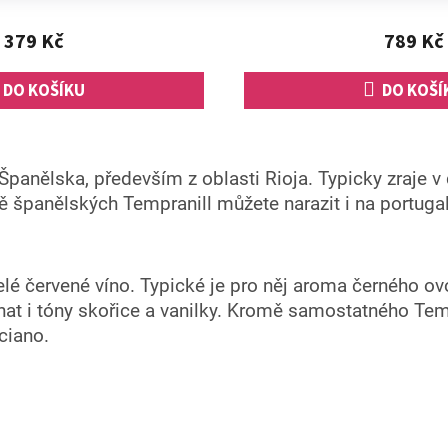
5,0
plody,...
z
379 Kč
789 Kč
5
hvězdiček.
DO KOŠÍKU
DO KOŠÍ
O
v
Španělska, především z oblasti Rioja. Typicky zraje 
l
á
mě španělských Tempranill můžete narazit i na portuga
d
a
c
í
lé červené víno. Typické je pro něj aroma černého ovo
p
t i tóny skořice a vanilky. Kromě samostatného Tempr
r
v
ciano.
k
y
v
ý
p