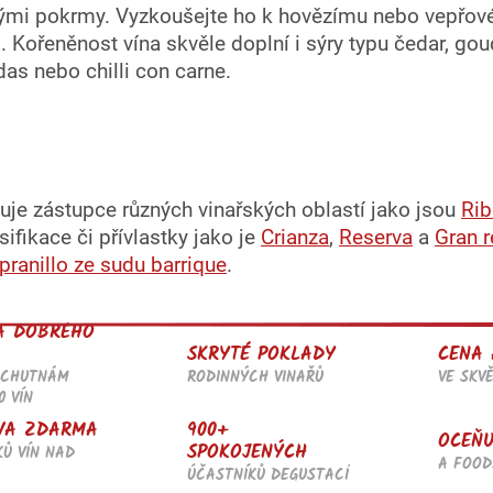
i
ými pokrmy. Vyzkoušejte ho k hovězímu nebo vepřov
s
u
ořeněnost vína skvěle doplní i sýry typu čedar, go
das nebo chilli con carne.
je zástupce různých vinařských oblastí jako jsou
Rib
sifikace či přívlastky jako je
Crianza
,
Reserva
a
Gran r
ranillo ze sudu barrique
.
A DOBRÉHO
SKRYTÉ POKLADY
CENA 
RODINNÝCH VINAŘŮ
VE SKV
OCHUTNÁM
0 VÍN
900+
VA ZDARMA
OCEŇU
SPOKOJENÝCH
KŮ VÍN NAD
A FOOD
ÚČASTNÍKŮ DEGUSTACÍ