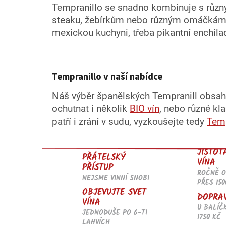
Tempranillo se snadno kombinuje s různ
steaku, žebírkům nebo různým omáčkám. K
mexickou kuchyni, třeba pikantní enchila
Tempranillo v naší nabídce
Náš výběr španělských Tempranill obsahu
ochutnat i několik
BIO vín
, nebo různé kla
patří i zrání v sudu, vyzkoušejte tedy
Temp
JISTOT
PŘÁTELSKÝ
VÍNA
PŘÍSTUP
ROČNĚ 
NEJSME VINNÍ SNOBI
PŘES 150
OBJEVUJTE SVĚT
DOPRA
VÍNA
U BALÍČ
JEDNODUŠE PO 6-TI
1750 KČ
LAHVÍCH