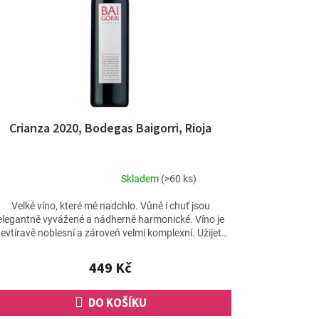
Crianza 2020, Bodegas Baigorri, Rioja
Skladem
(>60 ks)
Průměrné
hodnocení
Velké víno, které mě nadchlo. Vůně i chuť jsou
produktu
elegantně vyvážené a nádherně harmonické. Víno je
je
evtíravě noblesní a zároveň velmi komplexní. Užijete
4,8
si...
z
449 Kč
5
hvězdiček.
DO KOŠÍKU