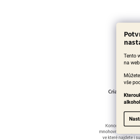
Potv
nast
Tento 
na web
Můžete 
vše pod
Crianza 2021
Kterouk
alkoho
Průměrné
Nast
hodnocení
Koncentrovaná, h
produktu
mnohovrstevnatým ar
je
ve které najdete i 