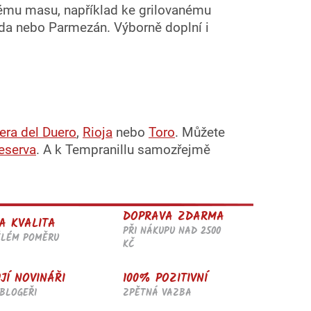
ému masu, například ke grilovanému
uda nebo Parmezán. Výborně doplní i
era del Duero
,
Rioja
nebo
Toro
. Můžete
eserva
. A k Tempranillu samozřejmě
DOPRAVA ZDARMA
A KVALITA
PŘI NÁKUPU NAD 2500
ĚLÉM POMĚRU
KČ
JÍ NOVINÁŘI
100% POZITIVNÍ
BLOGEŘI
ZPĚTNÁ VAZBA