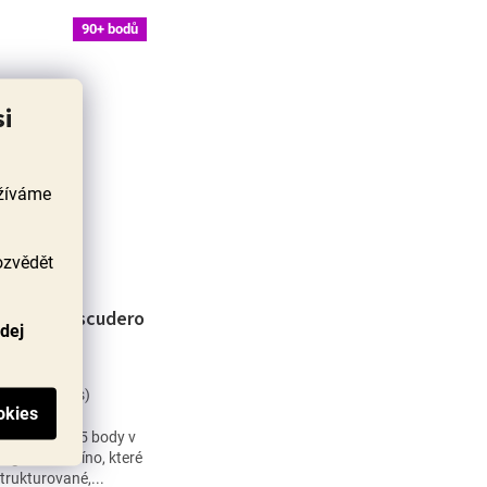
90+ bodů
si
užíváme
ozvědět
 Bodegas Escudero
odej
kladem
(20 ks)
, oceněnou 95 body v
nge! Velké víno, které
strukturované,...