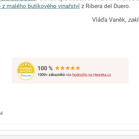
o z malého butikového vinařství
z Ribera del Duero.
Vláďa Vaněk,
zak
ně