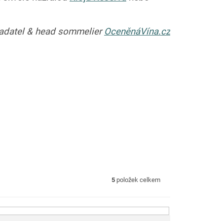
ladatel & head sommelier
OceněnáVína.cz
5
položek celkem