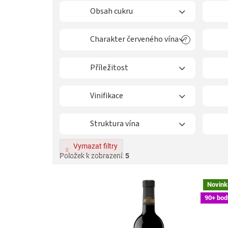
í
p
Obsah cukru
r
o
Charakter červeného vína
?
d
u
k
Příležitost
t
ů
Vinifikace
Struktura vína
Vymazat filtry
Položek k zobrazení:
5
V
Novink
ý
90+ bod
p
i
s