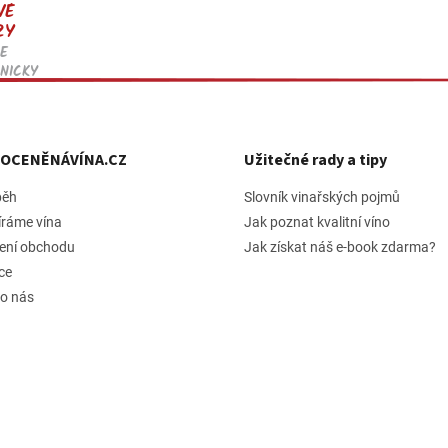
VÉ
ZY
E
NICKY
h OCENĚNÁVÍNA.CZ
Užitečné rady a tipy
běh
Slovník vinařských pojmů
íráme vína
Jak poznat kvalitní víno
ení obchodu
Jak získat náš e-book zdarma?
ce
 o nás