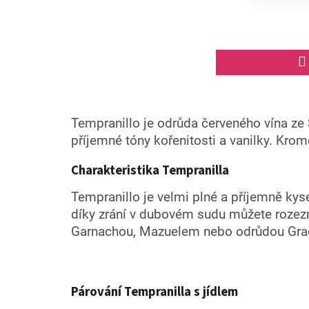
5,0
z
5
hvězdiček.
Tempranillo je odrůda červeného vína ze 
příjemné tóny kořenitosti a vanilky. Kro
Charakteristika Tempranilla
Tempranillo je velmi plné a příjemně kyse
díky zrání v dubovém sudu můžete rozezna
Garnachou, Mazuelem nebo odrůdou Gra
Párování Tempranilla s jídlem