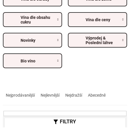
Vína dle obsahu
Vína dle ceny
cukru
Výprodej &
Novinky
Poslední láhve
Bio víno
Ř
a
Nejprodávanější
Nejlevnější
Nejdražší
Abecedně
z
e
n
í
p