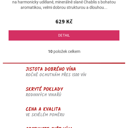
na harmonicky udělané, minerálně slané Chablis s bohatou
je
aromatikou, velmi dobrou strukturou a dlouhou...
4,7
z
5
629 Kč
hvězdiček.
DETAIL
10
položek celkem
O
v
l
JISTOTA DOBRÉHO VÍNA
á
d
ROČNĚ OCHUTNÁM PŘES 1500 VÍN
a
c
SKRYTÉ POKLADY
í
RODINNÝCH VINAŘŮ
p
r
v
CENA A KVALITA
k
VE SKVĚLÉM POMĚRU
y
v