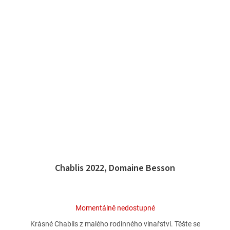
Chablis 2022, Domaine Besson
Průměrné
Momentálně nedostupné
hodnocení
Krásné Chablis z malého rodinného vinařství. Těšte se
produktu