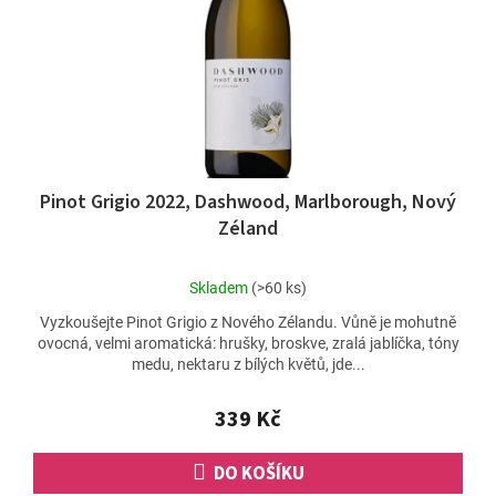
Pinot Grigio 2022, Dashwood, Marlborough, Nový
Zéland
Průměrné
Skladem
(>60 ks)
hodnocení
Vyzkoušejte Pinot Grigio z Nového Zélandu. Vůně je mohutně
produktu
ovocná, velmi aromatická: hrušky, broskve, zralá jablíčka, tóny
je
medu, nektaru z bílých květů, jde...
5,0
z
5
339 Kč
hvězdiček.
DO KOŠÍKU