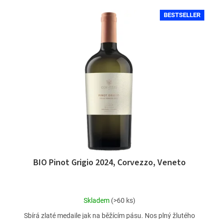
r
V
o
BESTSELLER
ý
d
p
u
i
k
s
t
p
ů
r
o
d
u
k
t
ů
BIO Pinot Grigio 2024, Corvezzo, Veneto
Průměrné
Skladem
(>60 ks)
hodnocení
Sbírá zlaté medaile jak na běžícím pásu. Nos plný žlutého
produktu