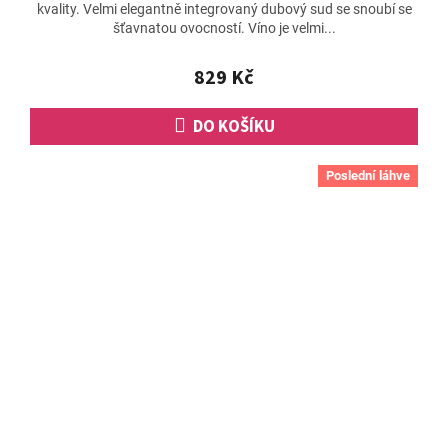
kvality. Velmi elegantně integrovaný dubový sud se snoubí se
je
šťavnatou ovocností. Víno je velmi...
5,0
z
5
829 Kč
hvězdiček.
DO KOŠÍKU
Poslední láhve