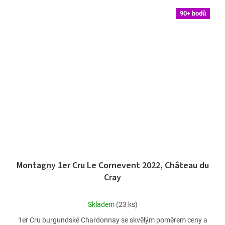
90+ bodů
Montagny 1er Cru Le Cornevent 2022, Château du
Cray
Průměrné
Skladem
(23 ks)
hodnocení
1er Cru burgundské Chardonnay se skvělým poměrem ceny a
produktu