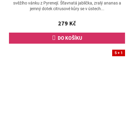
svěžího vánku z Pyrenejí. Šťavnatá jablíčka, zralý ananas a
jemný dotek citrusové kůry se v ústech...
279 Kč
DO KOŠÍKU
5 + 1