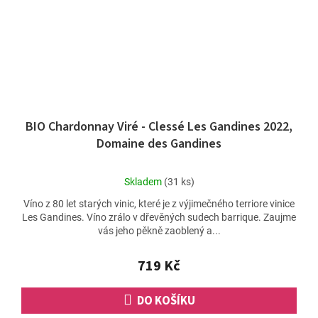
BIO Chardonnay Viré - Clessé Les Gandines 2022,
Domaine des Gandines
Průměrné
Skladem
(31 ks)
hodnocení
Víno z 80 let starých vinic, které je z výjimečného terriore vinice
produktu
Les Gandines. Víno zrálo v dřevěných sudech barrique. Zaujme
je
vás jeho pěkně zaoblený a...
5,0
z
5
719 Kč
hvězdiček.
DO KOŠÍKU