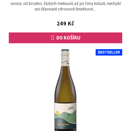
ovoce, od broskví, žlutých melounů až po tóny kdoulí, nechybí
je
ani šťavnaté citronově limetkové...
4,9
z
5
249 Kč
hvězdiček.
DO KOŠÍKU
BESTSELLER