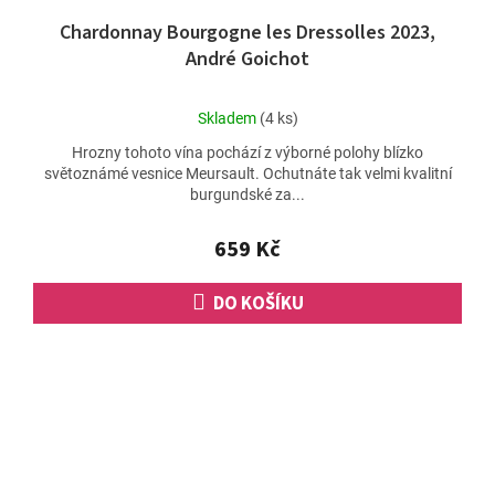
Chardonnay Bourgogne les Dressolles 2023,
André Goichot
Průměrné
Skladem
(4 ks)
hodnocení
Hrozny tohoto vína pochází z výborné polohy blízko
produktu
světoznámé vesnice Meursault. Ochutnáte tak velmi kvalitní
je
burgundské za...
4,5
z
5
659 Kč
hvězdiček.
DO KOŠÍKU