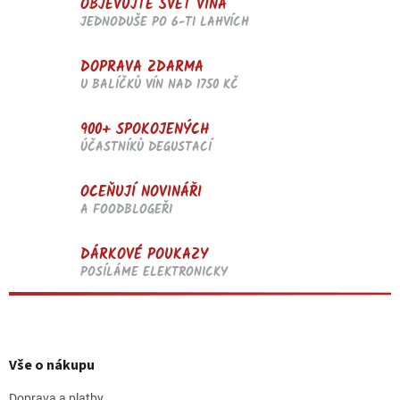
OBJEVUJTE SVĚT VÍNA
ý
p
JEDNODUŠE PO 6-TI LAHVÍCH
i
s
DOPRAVA ZDARMA
u
U BALÍČKŮ VÍN NAD 1750 KČ
900+ SPOKOJENÝCH
ÚČASTNÍKŮ DEGUSTACÍ
OCEŇUJÍ NOVINÁŘI
A FOODBLOGEŘI
DÁRKOVÉ POUKAZY
POSÍLÁME ELEKTRONICKY
Z
á
p
Vše o nákupu
a
Doprava a platby