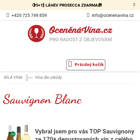
Přejít
🍋5+1🍾 LÁHEV PROSECCA ZDARMA🎁
na
obsah
+420 725 749 859
info@ocenenavina.cz
Prázdný košík
NÁKUPNÍ
KOŠÍK
BÍLÁ VÍNA
Vína dle odrůdy
Sauvignon Blanc
Vybral jsem pro vás TOP Sauvignony
ze 170+ degustovaných vín z celého