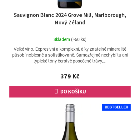
Sauvignon Blanc 2024 Grove Mill, Marlborough,
Nový Zéland
Průměrné
Skladem
(>60 ks)
hodnocení
Velké víno. Expresivní a komplexní, díky znatelné mineralitě
produktu
působí noblesně a sofistikovaně. Samozřejmě nechybí tu ani
je
typické tóny čerstvě posečené trávy,...
4,8
z
5
379 Kč
hvězdiček.
DO KOŠÍKU
BESTSELLER