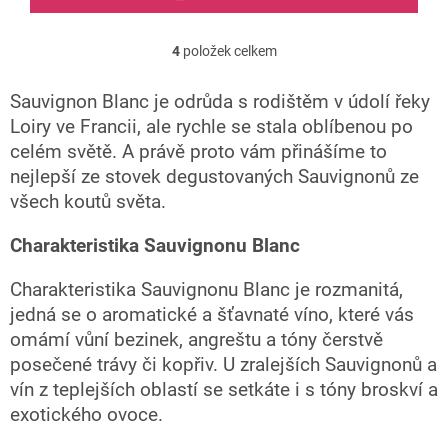
4
položek celkem
O
v
l
Sauvignon Blanc je odrůda s rodištěm v údolí řeky
á
Loiry ve Francii, ale rychle se stala oblíbenou po
d
celém světě. A právě proto vám přinášíme to
a
c
nejlepší ze stovek degustovaných Sauvignonů ze
í
všech koutů světa.
p
r
Charakteristika Sauvignonu Blanc
v
k
y
Charakteristika Sauvignonu Blanc je rozmanitá,
v
jedná se o aromatické a šťavnaté víno, které vás
ý
omámí vůní bezinek, angreštu a tóny čerstvě
p
i
posečené trávy či kopřiv. U zralejších Sauvignonů a
s
vín z teplejších oblastí se setkáte i s tóny broskví a
u
exotického ovoce.