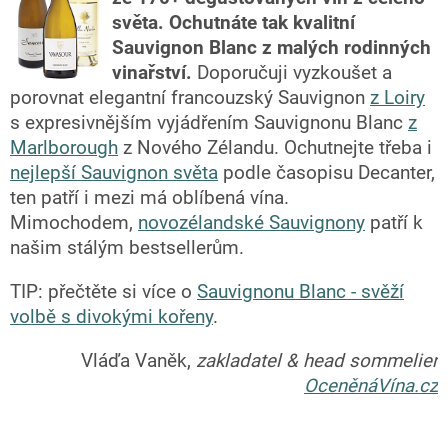
světa.
Ochutnáte tak kvalitní
Sauvignon Blanc z malých rodinných
vinařství.
Doporučuji vyzkoušet a
porovnat elegantní francouzský Sauvignon
z Loiry
s expresivnějším vyjádřením Sauvignonu Blanc
z
Marlborough
z Nového Zélandu. Ochutnejte třeba i
nejlepší Sauvignon světa
podle časopisu Decanter,
ten patří i mezi má oblíbená vína.
Mimochodem,
novozélandské Sauvignony
patří k
našim stálým bestsellerům.
TIP: přečtěte si více o
Sauvignonu Blanc - svěží
volbě s divokými kořeny
.
Vláďa Vaněk,
zakladatel & head sommelier
OceněnáVína.cz