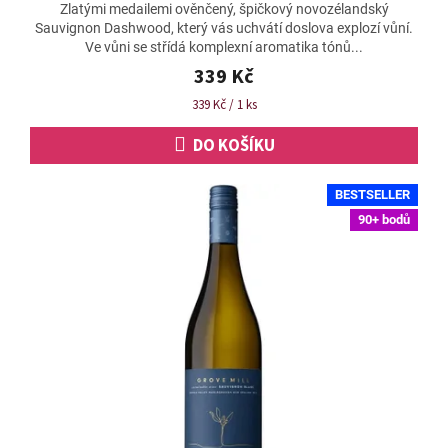
Zlatými medailemi ověnčený, špičkový novozélandský
produktu
Sauvignon Dashwood, který vás uchvátí doslova explozí vůní.
je
Ve vůni se střídá komplexní aromatika tónů...
4,8
z
339 Kč
5
Měrná
339 Kč / 1 ks
hvězdiček.
cena:
DO KOŠÍKU
BESTSELLER
90+ bodů