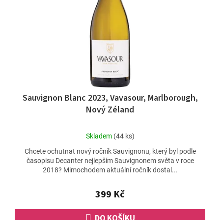
ů
r
o
d
u
k
t
ů
Sauvignon Blanc 2023, Vavasour, Marlborough,
Nový Zéland
Průměrné
Skladem
(44 ks)
hodnocení
Chcete ochutnat nový ročník Sauvignonu, který byl podle
produktu
časopisu Decanter nejlepším Sauvignonem světa v roce
je
2018? Mimochodem aktuální ročník dostal...
5,0
z
5
399 Kč
hvězdiček.
DO KOŠÍKU