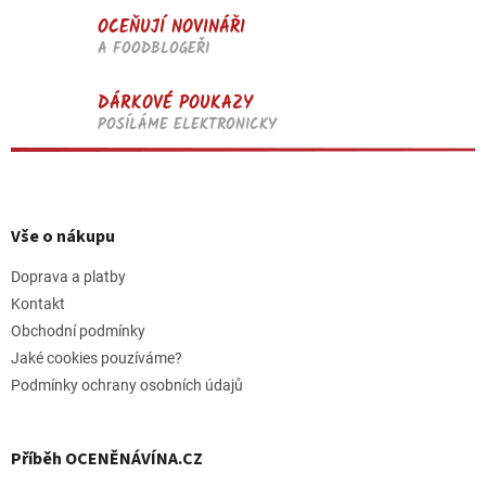
OCEŇUJÍ NOVINÁŘI
A FOODBLOGEŘI
DÁRKOVÉ POUKAZY
POSÍLÁME ELEKTRONICKY
Z
á
p
Vše o nákupu
a
t
Doprava a platby
í
Kontakt
Obchodní podmínky
Jaké cookies pouzíváme?
Podmínky ochrany osobních údajů
Příběh OCENĚNÁVÍNA.CZ