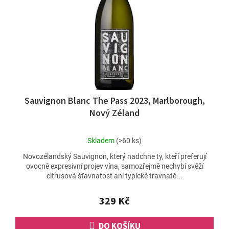
Sauvignon Blanc The Pass 2023, Marlborough,
Nový Zéland
Průměrné
Skladem
(>60 ks)
hodnocení
Novozélandský Sauvignon, který nadchne ty, kteří preferují
produktu
ovocně expresivní projev vína, samozřejmě nechybí svěží
je
citrusová šťavnatost ani typické travnatě...
5,0
z
5
329 Kč
hvězdiček.
DO KOŠÍKU