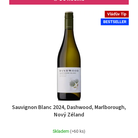
Vláďův Tip
BESTSELLER
Sauvignon Blanc 2024, Dashwood, Marlborough,
Nový Zéland
Průměrné
Skladem
(>60 ks)
hodnocení