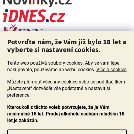
Potvrďte nám, že Vám již bylo 18 let a
vyberte si nastavení cookies.
Tento web používá soubory cookies. Aby se vám lépe
nakupovalo, používáme na webu cookies.
Více o cookies
Můžete přijmout všechny cookies nebo se pod tlačítkem
„Nastavení“ dozvědět vše podstatné a nastavit si
ZÁKAZ PRODEJE ALKOHOLU OSOBÁM MLADŠÍM 18 LET. Pijte s
mírou i když pijete s Mírou.
preference.
Kteroukoli z těchto voleb potvrzujete, že je Vám
minimálně 18 let. Prodej alkoholu osobám mladším 18
let je zakázán.
Vytvořil Shoptet