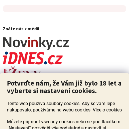
Znáte nás z médií
Potvrďte nám, že Vám již bylo 18 let a
vyberte si nastavení cookies.
Tento web používá soubory cookies. Aby se vám lépe
nakupovalo, používáme na webu cookies.
Více o cookies
Můžete přijmout všechny cookies nebo se pod tlačítkem
„Nastavení“ dozvědět vše podstatné a nastavit si
ZÁKAZ PRODEJE ALKOHOLU OSOBÁM MLADŠÍM 18 LET. Pijte s