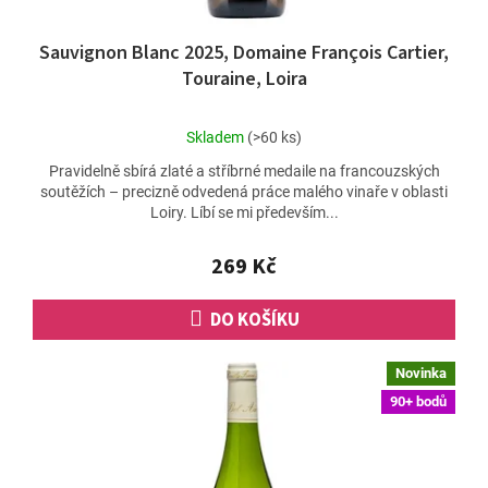
Sauvignon Blanc 2025, Domaine François Cartier,
Touraine, Loira
Průměrné
Skladem
(>60 ks)
hodnocení
Pravidelně sbírá zlaté a stříbrné medaile na francouzských
produktu
soutěžích – precizně odvedená práce malého vinaře v oblasti
je
Loiry. Líbí se mi především...
4,5
z
5
269 Kč
hvězdiček.
DO KOŠÍKU
Novinka
90+ bodů