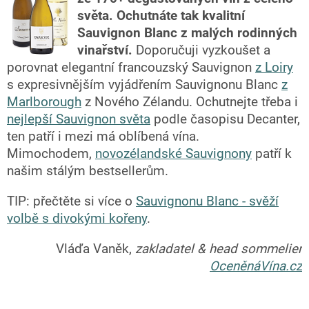
světa.
Ochutnáte tak kvalitní
Sauvignon Blanc z malých rodinných
vinařství.
Doporučuji vyzkoušet a
porovnat elegantní francouzský Sauvignon
z Loiry
s expresivnějším vyjádřením Sauvignonu Blanc
z
Marlborough
z Nového Zélandu. Ochutnejte třeba i
nejlepší Sauvignon světa
podle časopisu Decanter,
ten patří i mezi má oblíbená vína.
Mimochodem,
novozélandské Sauvignony
patří k
našim stálým bestsellerům.
TIP: přečtěte si více o
Sauvignonu Blanc - svěží
volbě s divokými kořeny
.
Vláďa Vaněk,
zakladatel & head sommelier
OceněnáVína.cz