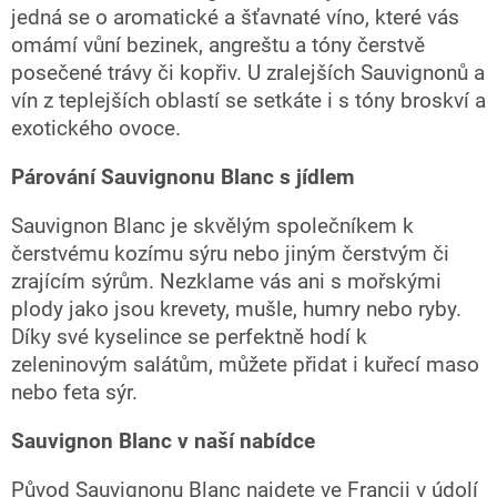
v
jedná se o aromatické a šťavnaté víno, které vás
ý
omámí vůní bezinek, angreštu a tóny čerstvě
p
i
posečené trávy či kopřiv. U zralejších Sauvignonů a
s
vín z teplejších oblastí se setkáte i s tóny broskví a
u
exotického ovoce.
Párování Sauvignonu Blanc s jídlem
Sauvignon Blanc je skvělým společníkem k
čerstvému kozímu sýru nebo jiným čerstvým či
zrajícím sýrům. Nezklame vás ani s mořskými
plody jako jsou krevety, mušle, humry nebo ryby.
Díky své kyselince se perfektně hodí k
zeleninovým salátům, můžete přidat i kuřecí maso
nebo feta sýr.
Sauvignon Blanc v naší nabídce
Původ Sauvignonu Blanc najdete ve Francii v údolí