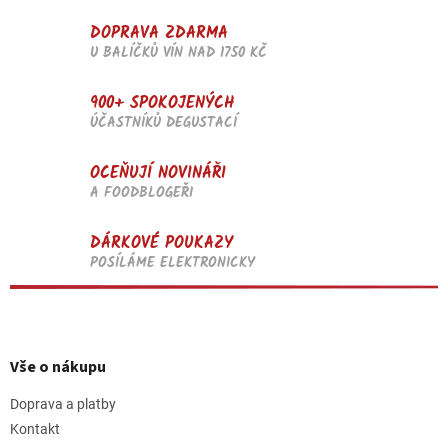
DOPRAVA ZDARMA
U BALÍČKŮ VÍN NAD 1750 KČ
900+ SPOKOJENÝCH
ÚČASTNÍKŮ DEGUSTACÍ
OCEŇUJÍ NOVINÁŘI
A FOODBLOGEŘI
DÁRKOVÉ POUKAZY
POSÍLÁME ELEKTRONICKY
Z
á
p
Vše o nákupu
a
t
Doprava a platby
í
Kontakt