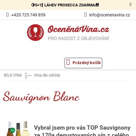
Přejít
🍋5+1🍾 LÁHEV PROSECCA ZDARMA🎁
na
obsah
+420 725 749 859
info@ocenenavina.cz
Prázdný košík
NÁKUPNÍ
KOŠÍK
BÍLÁ VÍNA
Vína dle odrůdy
Sauvignon Blanc
Vybral jsem pro vás TOP Sauvignony
ze 170+ degustovaných vín z celého