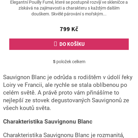
Elegantní Pouilly Fumé, které se postupně rozvíjí ve skleničce a
získává na zajímavosti a charakteru s každým dalším
douškem. Skvělé párování s mořským...
799 Kč
DO KOŠÍKU
5
položek celkem
O
v
l
Sauvignon Blanc je odrůda s rodištěm v údolí řeky
á
Loiry ve Francii, ale rychle se stala oblíbenou po
d
celém světě. A právě proto vám přinášíme to
a
c
nejlepší ze stovek degustovaných Sauvignonů ze
í
všech koutů světa.
p
r
Charakteristika Sauvignonu Blanc
v
k
y
Charakteristika Sauvignonu Blanc je rozmanitá,