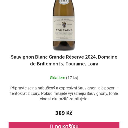
ů
r
o
d
u
k
t
ů
Sauvignon Blanc Grande Réserve 2024, Domaine
de Brillemonts, Touraine, Loira
Skladem
(17 ks)
Připravte se na nabušený a expresivní Sauvignon, ale pozor –
tentokrát z Loiry. Pokud milujete výraznější Sauvignony, tohle
víno si okamžitě zamilujete.
389 Kč
DO KOŠÍKU