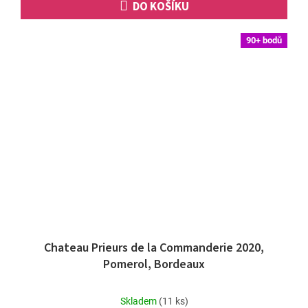
DO KOŠÍKU
90+ bodů
Chateau Prieurs de la Commanderie 2020,
Pomerol, Bordeaux
Průměrné
Skladem
(11 ks)