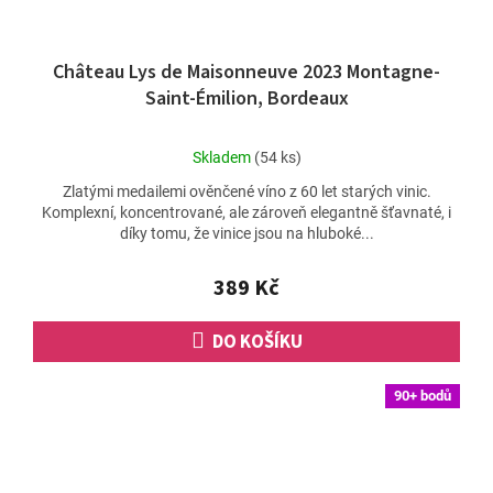
Château Lys de Maisonneuve 2023 Montagne-
Saint-Émilion, Bordeaux
Průměrné
Skladem
(54 ks)
hodnocení
Zlatými medailemi ověnčené víno z 60 let starých vinic.
produktu
Komplexní, koncentrované, ale zároveň elegantně šťavnaté, i
je
díky tomu, že vinice jsou na hluboké...
5,0
z
5
389 Kč
hvězdiček.
DO KOŠÍKU
90+ bodů