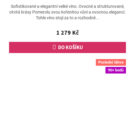
hodnocení
Sofistikované a elegantní velké víno. Ovocné a strukturované,
produktu
otvírá krásy Pomerolu svou kořenitou vůní a ovocnou elegancí.
je
Tohle víno stojí za to a rozhodně...
5,0
z
5
1 279 Kč
hvězdiček.
DO KOŠÍKU
Poslední láhve
90+ bodů