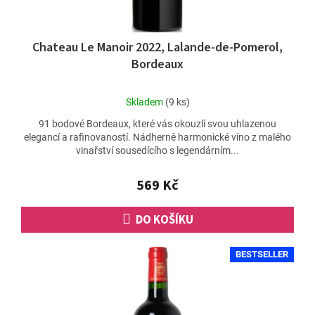
Chateau Le Manoir 2022, Lalande-de-Pomerol,
Bordeaux
Průměrné
Skladem
(9 ks)
hodnocení
91 bodové Bordeaux, které vás okouzlí svou uhlazenou
produktu
elegancí a rafinovaností. Nádherně harmonické víno z malého
je
vinařství sousedícího s legendárním...
5,0
z
5
569 Kč
hvězdiček.
DO KOŠÍKU
BESTSELLER