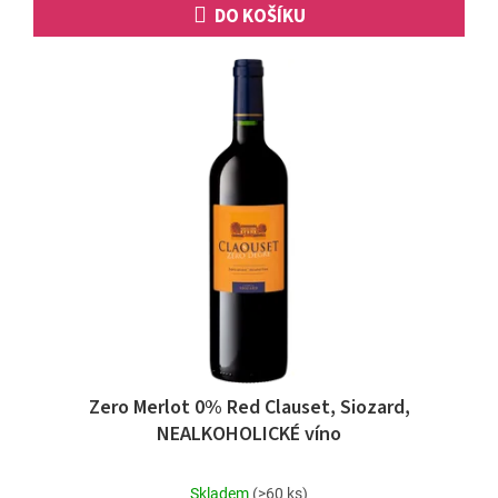
DO KOŠÍKU
Zero Merlot 0% Red Clauset, Siozard,
NEALKOHOLICKÉ víno
Průměrné
Skladem
(>60 ks)