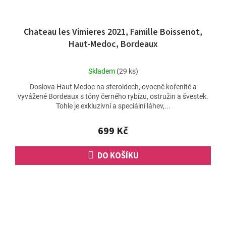
Chateau les Vimieres 2021, Famille Boissenot,
Haut-Medoc, Bordeaux
Průměrné
Skladem
(29 ks)
hodnocení
Doslova Haut Medoc na steroidech, ovocně kořenité a
produktu
vyvážené Bordeaux s tóny černého rybízu, ostružin a švestek.
je
Tohle je exkluzivní a speciální láhev,...
5,0
z
5
699 Kč
hvězdiček.
DO KOŠÍKU