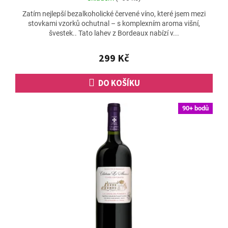
hodnocení
Zatím nejlepší bezalkoholické červené víno, které jsem mezi
produktu
stovkami vzorků ochutnal – s komplexním aroma višní,
je
švestek.. Tato lahev z Bordeaux nabízí v...
5,0
z
5
299 Kč
hvězdiček.
DO KOŠÍKU
90+ bodů