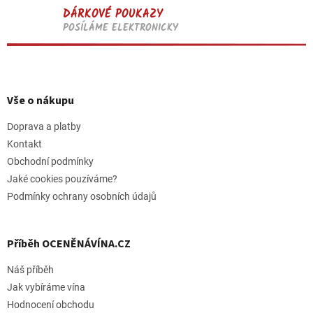
DÁRKOVÉ POUKAZY
POSÍLÁME ELEKTRONICKY
Z
á
p
Vše o nákupu
a
t
Doprava a platby
í
Kontakt
Obchodní podmínky
Jaké cookies pouzíváme?
Podmínky ochrany osobních údajů
Příběh OCENĚNÁVÍNA.CZ
Náš příběh
Jak vybíráme vína
Hodnocení obchodu