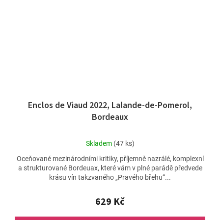
Enclos de Viaud 2022, Lalande-de-Pomerol,
Bordeaux
Průměrné
Skladem
(47 ks)
hodnocení
Oceňované mezinárodními kritiky, příjemně nazrálé, komplexní
produktu
a strukturované Bordeuax, které vám v plné parádě předvede
je
krásu vín takzvaného „Pravého břehu“...
5,0
z
5
629 Kč
hvězdiček.