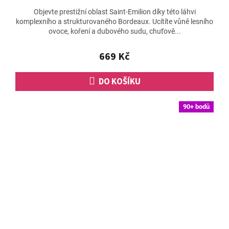
hodnocení
Objevte prestižní oblast Saint-Emilion díky této láhvi
produktu
komplexního a strukturovaného Bordeaux. Ucítíte vůně lesního
je
ovoce, koření a dubového sudu, chuťově...
5,0
z
5
669 Kč
hvězdiček.
DO KOŠÍKU
90+ bodů