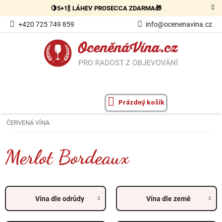
Přejít
🍋5+1🍾 LÁHEV PROSECCA ZDARMA🎁
na
obsah
+420 725 749 859
info@ocenenavina.cz
Prázdný košík
NÁKUPNÍ
KOŠÍK
ČERVENÁ VÍNA
Merlot Bordeaux
Vína dle odrůdy
Vína dle země