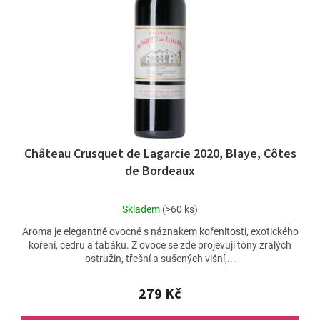
Château Crusquet de Lagarcie 2020, Blaye, Côtes
de Bordeaux
Průměrné
Skladem
(>60 ks)
hodnocení
Aroma je elegantně ovocné s náznakem kořenitosti, exotického
produktu
koření, cedru a tabáku. Z ovoce se zde projevují tóny zralých
je
ostružin, třešní a sušených višní,...
5,0
z
5
279 Kč
hvězdiček.