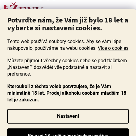
Potvrďte nám, že Vám již bylo 18 let a
vyberte si nastavení cookies.
Tento web používá soubory cookies. Aby se vám lépe
nakupovalo, používáme na webu cookies.
Více o cookies
Můžete přijmout všechny cookies nebo se pod tlačítkem
„Nastavení“ dozvědět vše podstatné a nastavit si
ZÁKAZ PRODEJE ALKOHOLU OSOBÁM MLADŠÍM 18 LET. Pijte s
mírou i když pijete s Mírou.
preference.
Kteroukoli z těchto voleb potvrzujete, že je Vám
minimálně 18 let. Prodej alkoholu osobám mladším 18
let je zakázán.
Vytvořil Shoptet
Nastavení
Copyright 2026
www.ocenenavina.cz
. Všechna práva vyhrazena.
Upravit nastavení cookies