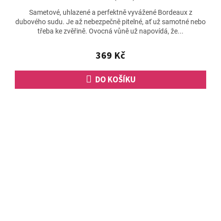
hodnocení
Sametové, uhlazené a perfektně vyvážené Bordeaux z
produktu
dubového sudu. Je až nebezpečně pitelné, ať už samotné nebo
je
třeba ke zvěřině. Ovocná vůně už napovídá, že...
4,0
z
5
369 Kč
hvězdiček.
DO KOŠÍKU