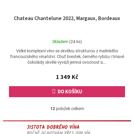
Chateau Chantelune 2022, Margaux, Bordeaux
Průměrné
Skladem
(24 ks)
hodnocení
Velké komplexní víno se skvělou strukturou z malinkého
produktu
francouzského vinařství. Chuť švestek, černého rybízu i tmavé
je
čokolády skvěle vyváží jemná ovocnost a...
5,0
z
5
1 349 Kč
hvězdiček.
DO KOŠÍKU
12
položek celkem
O
v
l
JISTOTA DOBRÉHO VÍNA
á
d
ROČNĚ OCHUTNÁM PŘES 1500 VÍN