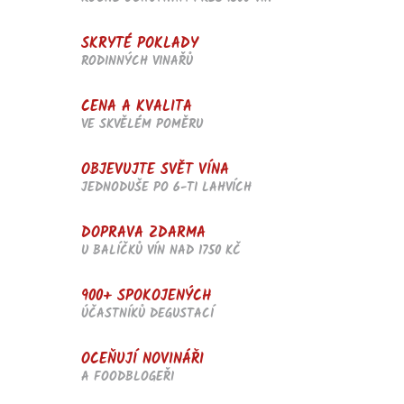
a
c
SKRYTÉ POKLADY
í
RODINNÝCH VINAŘŮ
p
r
v
CENA A KVALITA
k
VE SKVĚLÉM POMĚRU
y
v
OBJEVUJTE SVĚT VÍNA
ý
p
JEDNODUŠE PO 6-TI LAHVÍCH
i
s
DOPRAVA ZDARMA
u
U BALÍČKŮ VÍN NAD 1750 KČ
900+ SPOKOJENÝCH
ÚČASTNÍKŮ DEGUSTACÍ
OCEŇUJÍ NOVINÁŘI
A FOODBLOGEŘI