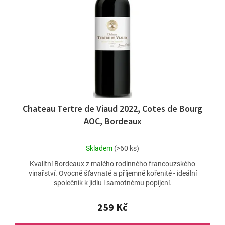
t
p
ů
r
o
d
u
k
t
ů
Chateau Tertre de Viaud 2022, Cotes de Bourg
AOC, Bordeaux
Průměrné
Skladem
(>60 ks)
hodnocení
Kvalitní Bordeaux z malého rodinného francouzského
produktu
vinařství. Ovocně šťavnaté a příjemně kořenité - ideální
je
společník k jídlu i samotnému popíjení.
5,0
z
5
259 Kč
hvězdiček.