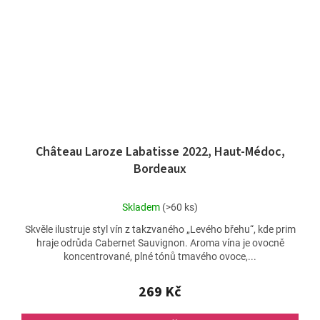
Château Laroze Labatisse 2022, Haut-Médoc,
Bordeaux
Průměrné
Skladem
(>60 ks)
hodnocení
Skvěle ilustruje styl vín z takzvaného „Levého břehu“, kde prim
produktu
hraje odrůda Cabernet Sauvignon. Aroma vína je ovocně
je
koncentrované, plné tónů tmavého ovoce,...
5,0
z
5
269 Kč
hvězdiček.