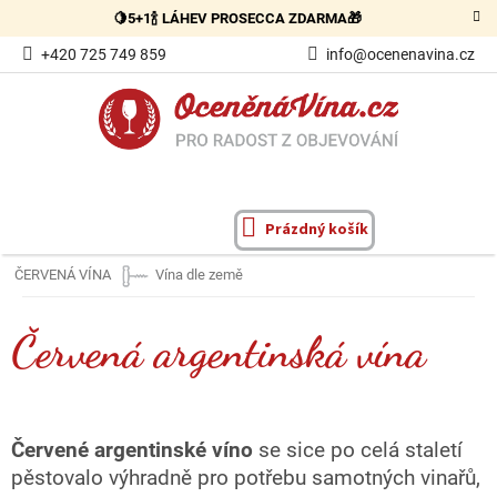
Přejít
🍋5+1🍾 LÁHEV PROSECCA ZDARMA🎁
na
obsah
+420 725 749 859
info@ocenenavina.cz
Prázdný košík
NÁKUPNÍ
KOŠÍK
ČERVENÁ VÍNA
Vína dle země
Červená argentinská vína
Červené argentinské víno
se sice po celá staletí
pěstovalo výhradně pro potřebu samotných vinařů,