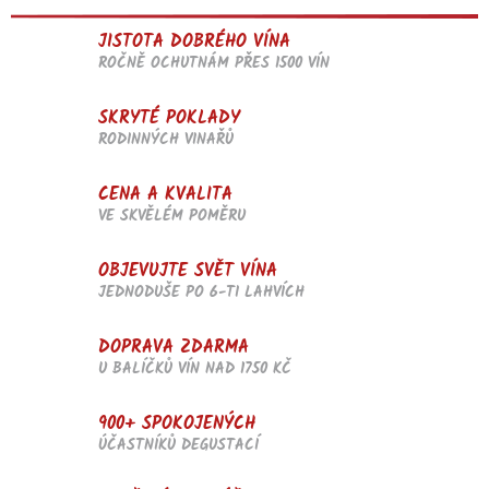
v
l
JISTOTA DOBRÉHO VÍNA
á
d
ROČNĚ OCHUTNÁM PŘES 1500 VÍN
a
c
SKRYTÉ POKLADY
í
RODINNÝCH VINAŘŮ
p
r
v
CENA A KVALITA
k
VE SKVĚLÉM POMĚRU
y
v
OBJEVUJTE SVĚT VÍNA
ý
p
JEDNODUŠE PO 6-TI LAHVÍCH
i
s
DOPRAVA ZDARMA
u
U BALÍČKŮ VÍN NAD 1750 KČ
900+ SPOKOJENÝCH
ÚČASTNÍKŮ DEGUSTACÍ