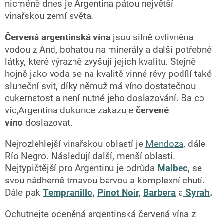
nicméně dnes je Argentina pátou největší
vinařskou zemí světa.
Červená argentinská vína
jsou silně ovlivněna
vodou z And, bohatou na minerály a další potřebné
látky, které výrazně zvyšují jejich kvalitu. Stejně
hojně jako voda se na kvalitě vinné révy podílí také
sluneční svit, díky němuž má víno dostatečnou
cukernatost a není nutné jeho doslazování. Ba co
víc,
Argentina dokonce zakazuje
červené
víno
doslazovat.
Nejrozlehlejší vinařskou oblastí je
Mendoza
, dále
Río Negro. Následují další, menší oblasti.
Nejtypičtější pro Argentinu je odrůda
Malbec
,
se
svou nádherně tmavou barvou a komplexní chutí.
Dále pak
Tempranillo
,
Pinot Noir
,
Barbera
a
Syrah
.
Ochutnejte oceněná argentinská červená vína z