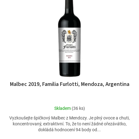
p
u
i
k
s
t
p
ů
r
o
d
u
k
t
ů
Malbec 2019, Familia Furlotti, Mendoza, Argentina
Průměrné
Skladem
(36 ks)
hodnocení
Vyzkoušejte špičkový Malbec z Mendozy. Je plný ovoce a chuti,
produktu
koncentrovaný, extraktivní. To, že to není žádné ořezávátko,
je
dokládá hodnocení 94 body od...
4,9
z