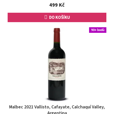
5
499 Kč
hvězdiček.
DO KOŠÍKU
90+ bodů
Malbec 2021 Vallisto, Cafayate, Calchaquí Valley,
Argentina