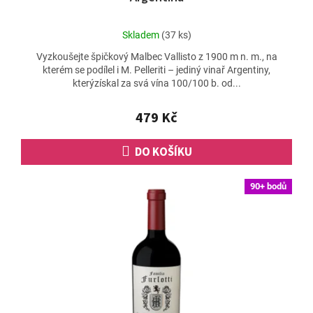
Průměrné
Skladem
(37 ks)
hodnocení
Vyzkoušejte špičkový Malbec Vallisto z 1900 m n. m., na
produktu
kterém se podílel i M. Pelleriti – jediný vinař Argentiny,
je
kterýzískal za svá vína 100/100 b. od...
4,9
z
5
479 Kč
hvězdiček.
DO KOŠÍKU
90+ bodů