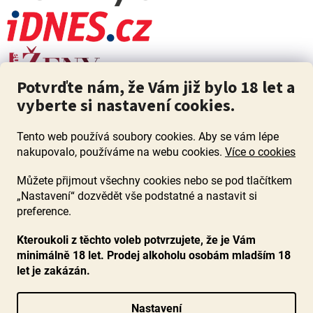
Potvrďte nám, že Vám již bylo 18 let a
vyberte si nastavení cookies.
Tento web používá soubory cookies. Aby se vám lépe
nakupovalo, používáme na webu cookies.
Více o cookies
Můžete přijmout všechny cookies nebo se pod tlačítkem
„Nastavení“ dozvědět vše podstatné a nastavit si
ZÁKAZ PRODEJE ALKOHOLU OSOBÁM MLADŠÍM 18 LET. Pijte s
mírou i když pijete s Mírou.
preference.
Kteroukoli z těchto voleb potvrzujete, že je Vám
minimálně 18 let. Prodej alkoholu osobám mladším 18
let je zakázán.
Vytvořil Shoptet
Nastavení