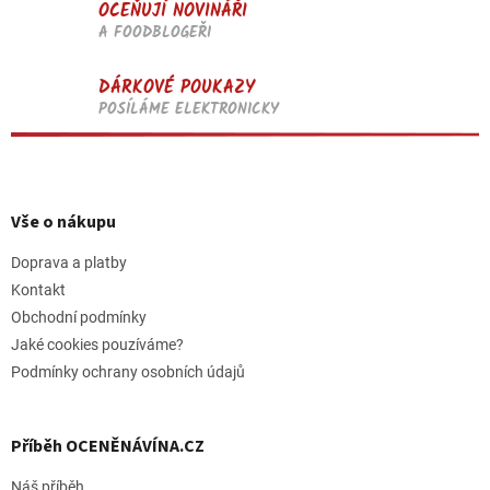
OCEŇUJÍ NOVINÁŘI
A FOODBLOGEŘI
DÁRKOVÉ POUKAZY
POSÍLÁME ELEKTRONICKY
Z
á
p
Vše o nákupu
a
t
Doprava a platby
í
Kontakt
Obchodní podmínky
Jaké cookies pouzíváme?
Podmínky ochrany osobních údajů
Příběh OCENĚNÁVÍNA.CZ
Náš příběh