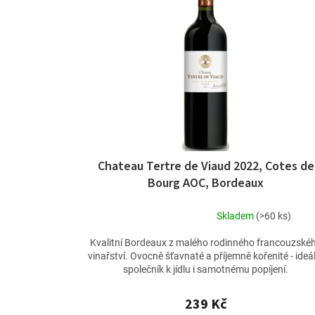
p
u
i
k
s
t
p
ů
r
o
d
u
k
t
ů
Chateau Tertre de Viaud 2022, Cotes de
Bourg AOC, Bordeaux
Skladem
(>60 ks)
Průměrné
hodnocení
Kvalitní Bordeaux z malého rodinného francouzské
produktu
vinařství. Ovocně šťavnaté a příjemně kořenité - ideá
je
společník k jídlu i samotnému popíjení.
5,0
z
239 Kč
5