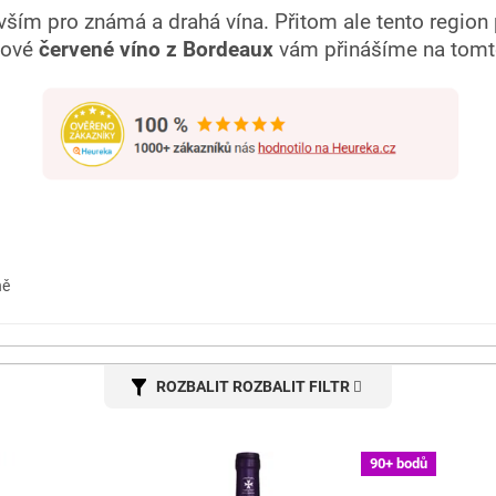
m pro známá a drahá vína. Přitom ale tento region p
akové
červené víno z Bordeaux
vám přinášíme na tomt
ně
ROZBALIT FILTR
90+ bodů