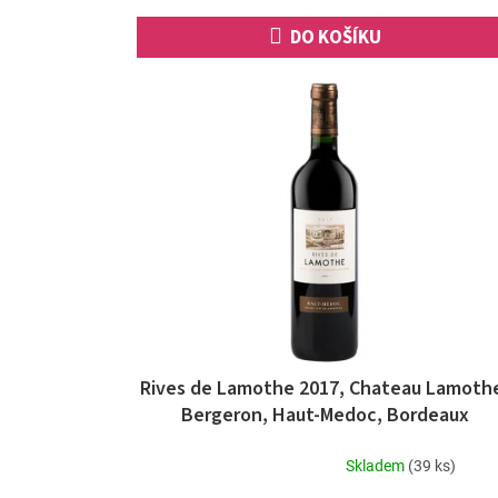
hvězdiček.
DO KOŠÍKU
Rives de Lamothe 2017, Chateau Lamoth
Bergeron, Haut-Medoc, Bordeaux
Skladem
(39 ks)
Průměrné