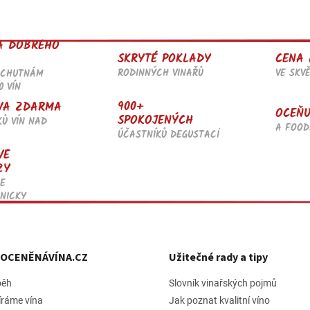
l
á
d
A DOBRÉHO
a
SKRYTÉ POKLADY
CENA 
c
RODINNÝCH VINAŘŮ
VE SKV
OCHUTNÁM
í
0 VÍN
p
r
900+
VA ZDARMA
OCEŇU
v
SPOKOJENÝCH
KŮ VÍN NAD
k
A FOOD
ÚČASTNÍKŮ DEGUSTACÍ
y
VÉ
v
ZY
ý
p
E
i
NICKY
s
u
h OCENĚNÁVÍNA.CZ
Užitečné rady a tipy
běh
Slovník vinařských pojmů
íráme vína
Jak poznat kvalitní víno