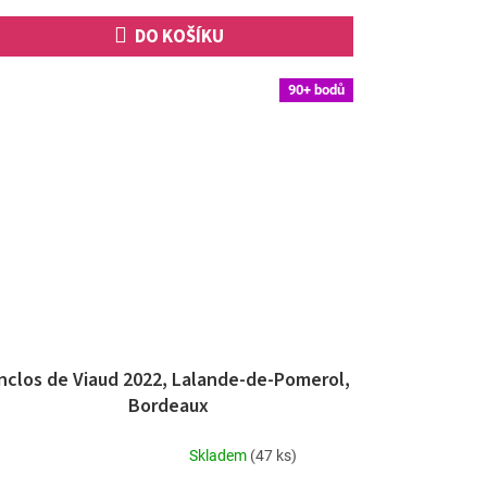
hvězdiček.
DO KOŠÍKU
90+ bodů
nclos de Viaud 2022, Lalande-de-Pomerol,
Bordeaux
Skladem
(47 ks)
Průměrné