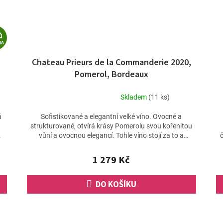
Z
MA
D
Chateau Prieurs de la Commanderie 2020,
A
Pomerol, Bordeaux
R
M
Skladem
(11 ks)
Průměrné
A
hodnocení
á
Sofistikované a elegantní velké víno. Ovocné a
produktu
strukturované, otvírá krásy Pomerolu svou kořenitou
je
.
vůní a ovocnou elegancí. Tohle víno stojí za to a
5,0
rozhodně...
z
1 279 Kč
5
hvězdiček.
DO KOŠÍKU
O
v