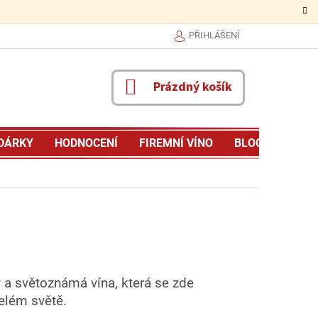
PŘIHLÁŠENÍ
NÁKUPNÍ
Prázdný košík
KOŠÍK
DÁRKY
HODNOCENÍ
FIREMNÍ VÍNO
BLOG
MŮJ P
 a světoznámá vína, která se zde
celém světě.