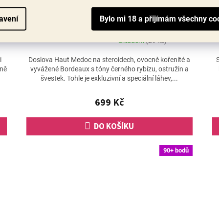
Chateau les Vimieres 2021, Famille
Boissenot, Haut-Medoc, Bordeaux
avení
Skladem
(29 ks)
Průměrné
hodnocení
i
Doslova Haut Medoc na steroidech, ovocně kořenité a
S
produktu
ůně
vyvážené Bordeaux s tóny černého rybízu, ostružin a
je
švestek. Tohle je exkluzivní a speciální láhev,...
5,0
z
699 Kč
5
hvězdiček.
DO KOŠÍKU
90+ bodů