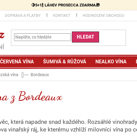
🍋5+1🍾 LÁHEV PROSECCA ZDARMA🎁
DOPRAVA A PLATBY
KONTAKT
HODNOCENÍ OBCHODU
HLEDAT
ČERVENÁ VÍNA
ŠUMIVÁ & RŮŽOVÁ
NEALKO VÍNA
zská vína
Bordeaux
na z Bordeaux
 věc, která napadne snad každého. Rozsáhlé vinohrady
va vinařský ráj, ke kterému vzhlíží milovníci vína po 