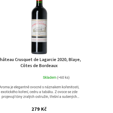
hâteau Crusquet de Lagarcie 2020, Blaye,
Côtes de Bordeaux
Skladem
(>60 ks)
Průměrné
hodnocení
Aroma je elegantně ovocné s náznakem kořenitosti,
produktu
exotického koření, cedru a tabáku. Z ovoce se zde
je
projevují tóny zralých ostružin, třešní a sušených
5,0
višní,...
z
279 Kč
5