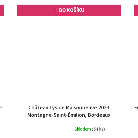
hvězdiček.
DO KOŠÍKU
e-
Château Lys de Maisonneuve 2023
E
Montagne-Saint-Émilion, Bordeaux
Skladem
(54 ks)
Průměrné