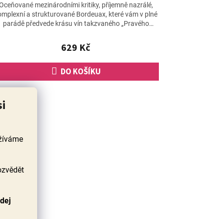
hodnocení
Oceňované mezinárodními kritiky, příjemně nazrálé,
produktu
omplexní a strukturované Bordeuax, které vám v plné
je
parádě předvede krásu vín takzvaného „Pravého
5,0
břehu“...
z
629 Kč
5
hvězdiček.
DO KOŠÍKU
si
užíváme
ozvědět
odej