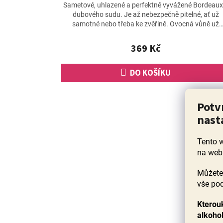
hodnocení
Sametové, uhlazené a perfektně vyvážené Bordeaux
produktu
dubového sudu. Je až nebezpečně pitelné, ať už
je
samotné nebo třeba ke zvěřině. Ovocná vůně už
4,0
napovídá, že...
z
369 Kč
5
hvězdiček.
DO KOŠÍKU
90+ bod
Potv
nast
Tento 
na web
Můžete 
vše pod
Kterouk
alkoho