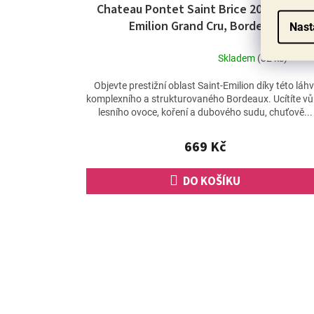
Chateau Pontet Saint Brice 2020, Saint-
Emilion Grand Cru, Bordeaux
Nast
Skladem
(32 ks)
Průměrné
hodnocení
Objevte prestižní oblast Saint-Emilion díky této láhv
produktu
komplexního a strukturovaného Bordeaux. Ucítíte v
je
lesního ovoce, koření a dubového sudu, chuťově...
5,0
z
669 Kč
5
hvězdiček.
DO KOŠÍKU