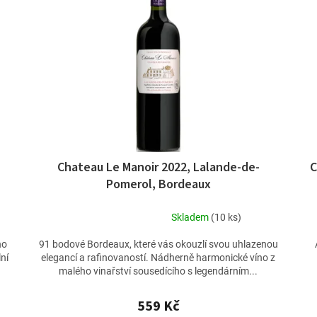
Chateau Le Manoir 2022, Lalande-de-
C
Pomerol, Bordeaux
Skladem
(10 ks)
Průměrné
hodnocení
ho
91 bodové Bordeaux, které vás okouzlí svou uhlazenou
produktu
lní
elegancí a rafinovaností. Nádherně harmonické víno z
je
malého vinařství sousedícího s legendárním...
5,0
z
559 Kč
5