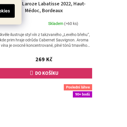
Château Laroze Labatisse 2022, Haut-
Médoc, Bordeaux
Skladem
(>60 ks)
Průměrné
hodnocení
kvěle ilustruje styl vín z takzvaného „Levého břehu“,
produktu
kde prim hraje odrůda Cabernet Sauvignon. Aroma
je
vína je ovocně koncentrované, plné tónů tmavého
5,0
ovoce,...
z
269 Kč
5
hvězdiček.
DO KOŠÍKU
Poslední láhve
90+ bodů