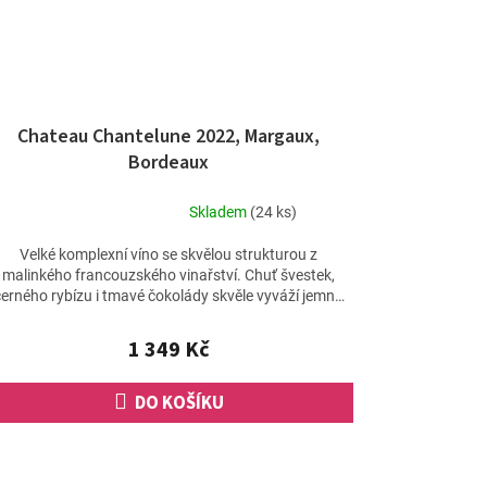
Chateau Chantelune 2022, Margaux,
Bordeaux
Skladem
(24 ks)
Průměrné
hodnocení
Velké komplexní víno se skvělou strukturou z
produktu
malinkého francouzského vinařství. Chuť švestek,
je
černého rybízu i tmavé čokolády skvěle vyváží jemná
5,0
ovocnost a...
z
1 349 Kč
5
hvězdiček.
DO KOŠÍKU