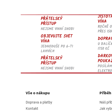
JISTOT
PŘÁTELSKÝ
VÍNA
PŘÍSTUP
ROČNĚ 
NEJSME VINNÍ SNOBI
PŘES 150
OBJEVUJTE SVĚT
DOPRA
VÍNA
U BALÍČ
JEDNODUŠE PO 6-TI
1750 KČ
LAHVÍCH
DÁRKO
PŘÁTELSKÝ
POUKA
PŘÍSTUP
POSÍLÁM
NEJSME VINNÍ SNOBI
ELEKTRO
Z
á
p
Vše o nákupu
Příbě
a
t
Doprava a platby
Náš pří
í
Kontakt
Jak vyb