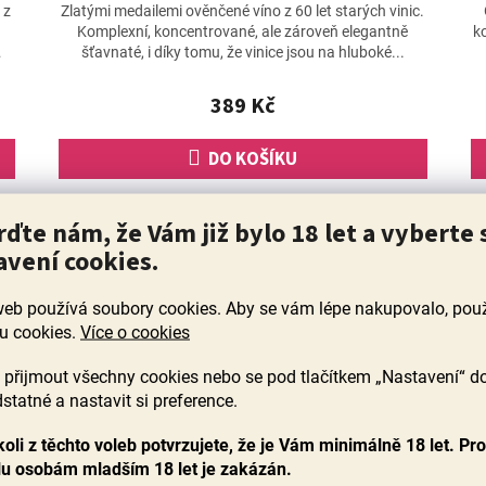
hodnocení
 z
Zlatými medailemi ověnčené víno z 60 let starých vinic.
produktu
Komplexní, koncentrované, ale zároveň elegantně
k
je
šťavnaté, i díky tomu, že vinice jsou na hluboké...
5,0
z
389 Kč
5
hvězdiček.
DO KOŠÍKU
ů
90+ bodů
rďte nám, že Vám již bylo 18 let a vyberte 
avení cookies.
web používá soubory cookies. Aby se vám lépe nakupovalo, po
u cookies.
Více o cookies
přijmout všechny cookies nebo se pod tlačítkem „Nastavení“ d
statné a nastavit si preference.
oli z těchto voleb potvrzujete, že je Vám minimálně 18 let. Pr
lu osobám mladším 18 let je zakázán.