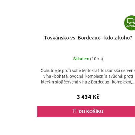
ZDAR
Toskánsko vs. Bordeaux - kdo z koho?
Skladem
(10 ks)
Ochutnejte proti sobě tentokrát Toskánská červen
vína - bohatá, ovocná, komplexní a svůdná, proti
kterým stojí červená vína z Bordeaux - komplexní,..
3 434 Kč
DO KOŠÍKU