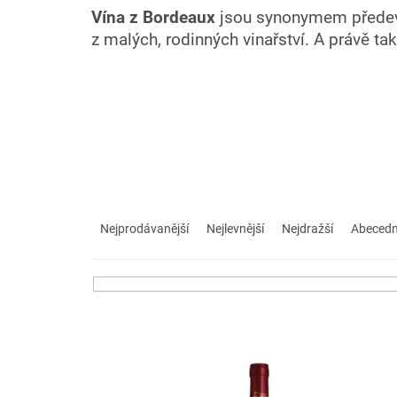
Vína z Bordeaux
jsou synonymem předevší
z malých, rodinných vinařství. A právě t
Ř
a
Nejprodávanější
Nejlevnější
Nejdražší
Abeced
z
e
n
í
p
r
V
o
ý
d