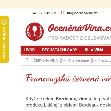
Přejít
na
obsah
+420 725 749 859
info@ocenenavina.cz
ÚVOD
DEGUSTAČNÍ SADY
BÍLÁ VÍNA
Domů
ČERVENÁ VÍNA
Vína dle země
Francou
Francouzská červená ví
Když se řekne
Bordeaux
,
víno
je ta první
produkují, dělají z oblasti Bordeaux doslo