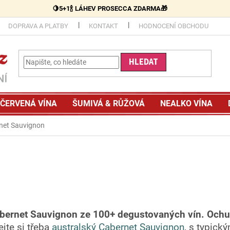
🍋5+1🍾 LÁHEV PROSECCA ZDARMA🎁
DOPRAVA A PLATBY
KONTAKT
HODNOCENÍ OBCHODU
HLEDAT
ČERVENÁ VÍNA
ŠUMIVÁ & RŮŽOVÁ
NEALKO VÍNA
net Sauvignon
bernet Sauvignon ze 100+ degustovaných vín. Ochutn
jte si třeba
australský Cabernet Sauvignon
,
s typický