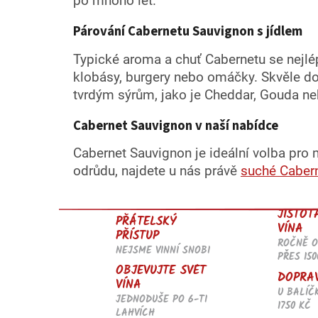
po mnoho let.
Párování Cabernetu Sauvignon s jídlem
Typické aroma a chuť Cabernetu se nejlép
klobásy, burgery nebo omáčky. Skvěle dopl
tvrdým sýrům, jako je Cheddar, Gouda 
Cabernet Sauvignon v naší nabídce
Cabernet Sauvignon je ideální volba pro m
odrůdu, najdete u nás právě
suché Caber
JISTOT
PŘÁTELSKÝ
VÍNA
PŘÍSTUP
ROČNĚ 
NEJSME VINNÍ SNOBI
PŘES 150
OBJEVUJTE SVĚT
DOPRA
VÍNA
U BALÍČ
JEDNODUŠE PO 6-TI
1750 KČ
LAHVÍCH