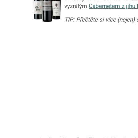
vyzrálým
Cabernetem z jihu 
TIP: Přečtěte si více (nejen)
Ř