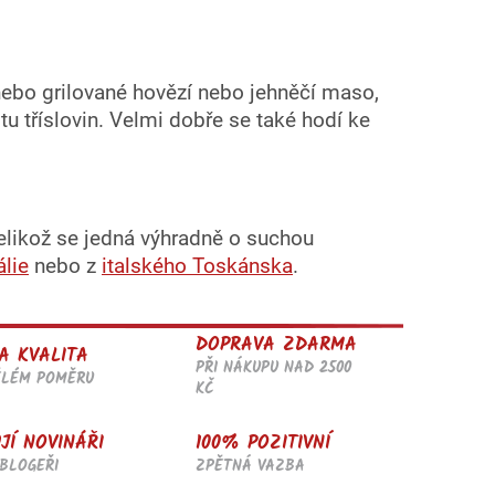
nebo grilované hovězí nebo jehněčí maso,
tu tříslovin. Velmi dobře se také hodí ke
Jelikož se jedná výhradně o suchou
álie
nebo z
italského Toskánska
.
DOPRAVA ZDARMA
A KVALITA
PŘI NÁKUPU NAD 2500
ĚLÉM POMĚRU
KČ
JÍ NOVINÁŘI
100% POZITIVNÍ
BLOGEŘI
ZPĚTNÁ VAZBA