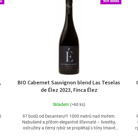
ů
90+ bodů
,
BIO Cabernet Sauvignon blend Las Teselas
de Élez 2023, Finca Élez
Skladem
(>60 ks)
5
97 bodů od Decanteru!!! 1000 metrů nad mořem.
Nabušené a přitom elegantně šťavnaté – švestky,
ostružiny a černý rybíz se proplétají s tóny tmavé
r
čokolády,...