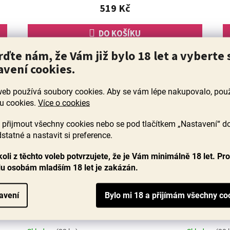
519 Kč
DO KOŠÍKU
rďte nám, že Vám již bylo 18 let a vyberte 
avení cookies.
web používá soubory cookies. Aby se vám lépe nakupovalo, po
u cookies.
Více o cookies
přijmout všechny cookies nebo se pod tlačítkem „Nastavení“ d
statné a nastavit si preference.
oli z těchto voleb potvrzujete, že je Vám minimálně 18 let. Pr
lu osobám mladším 18 let je zakázán.
gnon Consentido 2023, La
Logos I 2010, Logo
avení
Purisima