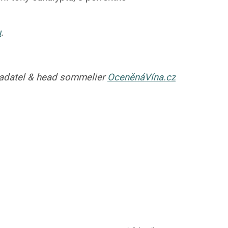
u
.
ladatel & head sommelier
OceněnáVína.cz