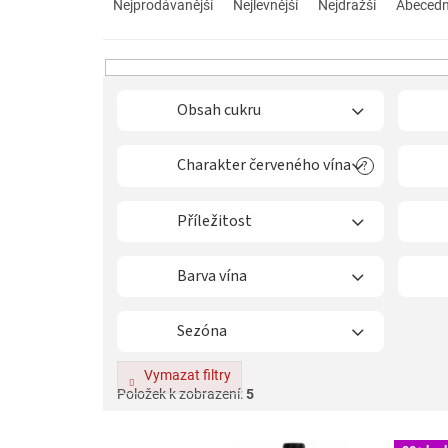
a
Nejprodávanější
Nejlevnější
Nejdražší
Abeced
z
e
n
í
p
Obsah cukru
r
o
Charakter červeného vína
?
d
u
k
Příležitost
t
ů
Barva vína
Sezóna
Vymazat filtry
Položek k zobrazení:
5
V