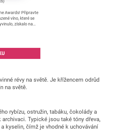
ks)
ne Awards! Připravte
zené víno, které se
vinulo, získalo na
..
KU
vinné révy na světě. Je křížencem odrůd
n na světě.
ho rybízu, ostružin, tabáku, čokolády a
k archivaci. Typické jsou také tóny dřeva,
 a kyselin, čímž je vhodné k uchovávání