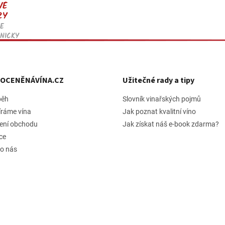
VÉ
ZY
E
NICKY
h OCENĚNÁVÍNA.CZ
Užitečné rady a tipy
běh
Slovník vinařských pojmů
íráme vína
Jak poznat kvalitní víno
ení obchodu
Jak získat náš e-book zdarma?
ce
 o nás