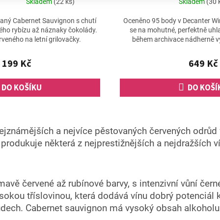
Skladem
(22 ks)
Skladem
(30 
aný Cabernet Sauvignon s chutí
Oceněno 95 body v Decanter Wi
ého rybízu až náznaky čokolády.
se na mohutné, perfektně uhla
rveného na letní grilovačky.
během archivace nádherně vy
komplexitě a.
199 Kč
649 Kč
DO KOŠÍKU
DO KOŠÍ
O
v
ejznámějších a nejvíce pěstovaných červených odrůd 
l
á
produkuje některá z nejprestižnějších a nejdražších ví
d
a
c
í
vě červené až rubínové barvy, s intenzivní vůní černé
p
ysokou tříslovinou, která dodává vínu dobrý potenciál 
r
v
 sudech. Cabernet sauvignon má vysoký obsah alkoholu
k