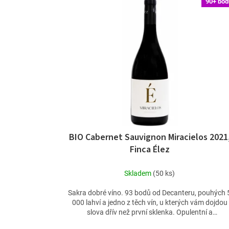
90+ bod
ý
p
i
s
p
r
o
d
u
k
t
ů
BIO Cabernet Sauvignon Miracielos 2021
Finca Élez
Skladem
(50 ks)
Sakra dobré víno. 93 bodů od Decanteru, pouhých 
000 lahví a jedno z těch vín, u kterých vám dojdou
slova dřív než první sklenka. Opulentní a
koncentrované,...