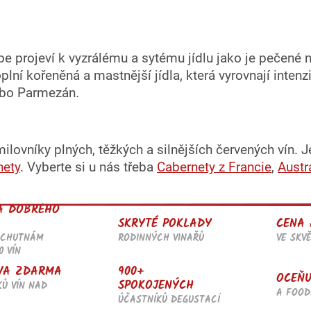
y
v
ý
p
e projeví k vyzrálému a sytému jídlu jako je pečené 
i
s
ní kořeněná a mastnější jídla, která vyrovnají intenzi
u
nebo Parmezán.
ilovníky plných, těžkých a silnějších červených vín. 
nety
. Vyberte si u nás třeba
Cabernety z Francie
,
Austr
A DOBRÉHO
SKRYTÉ POKLADY
CENA 
RODINNÝCH VINAŘŮ
VE SKV
OCHUTNÁM
0 VÍN
900+
VA ZDARMA
OCEŇU
SPOKOJENÝCH
KŮ VÍN NAD
A FOOD
ÚČASTNÍKŮ DEGUSTACÍ