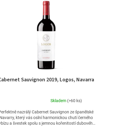
Cabernet Sauvignon 2019, Logos, Navarra
Skladem
(>60 ks)
Průměrné
hodnocení
Perfektně nazrálý Cabernet Sauvignon ze španělské
produktu
Navarry, který vás oslní harmonickou chutí černého
je
ybízu a švestek spolu s jemnou kořenitostí dubového
5,0
sudu.
z