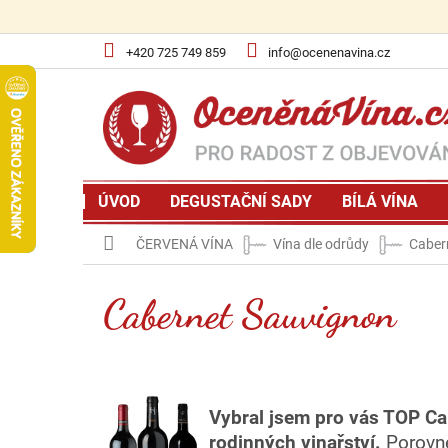
Přejít
na
obsah
+420 725 749 859
info@ocenenavina.cz
ÚVOD
DEGUSTAČNÍ SADY
BÍLÁ VÍNA
Domů
ČERVENÁ VÍNA
Vína dle odrůdy
Caber
Cabernet Sauvignon
Vybral
jsem pro vás TOP Ca
rodinných vinařství.
Porovne