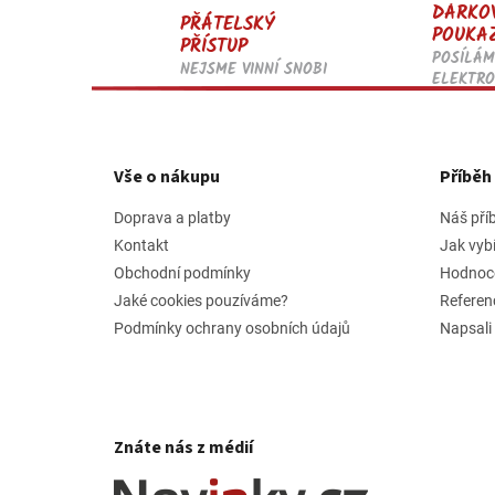
DÁRKO
PŘÁTELSKÝ
POUKA
PŘÍSTUP
POSÍLÁM
NEJSME VINNÍ SNOBI
ELEKTRO
Z
á
p
Vše o nákupu
Příbě
a
t
Doprava a platby
Náš pří
í
Kontakt
Jak vyb
Obchodní podmínky
Hodnoc
Jaké cookies pouzíváme?
Referen
Podmínky ochrany osobních údajů
Napsali
Znáte nás z médií