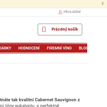
PŘIHLÁŠENÍ
NÁKUPNÍ
Prázdný košík
KOŠÍK
DÁRKY
HODNOCENÍ
FIREMNÍ VÍNO
BLOG
MŮJ P
áte tak kvalitní Cabernet Sauvignon z
mi tóny eukalyptu, s perfektně