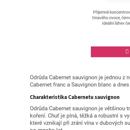
Průměrné
hodnocení
Příjemně koncentrov
produktu
tmavého ovoce, čern
je
Ideální láhev če
5,0
z
5
hvězdiček.
Odrůda Cabernet sauvignon je jednou z n
Cabernet franc a Sauvignon blanc a dnes 
Charakteristika Cabernetu sauvignon
Odrůda Cabernet sauvignon je většinou tma
koření. Chuť je plná, těžká a robustní s v
které vznikají při zrání vína v dubových