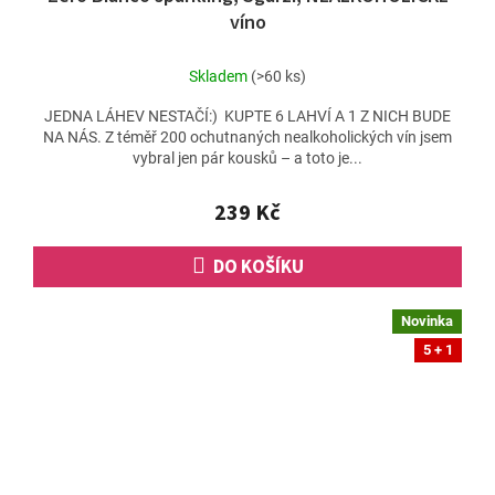
víno
Skladem
(>60 ks)
JEDNA LÁHEV NESTAČÍ:) KUPTE 6 LAHVÍ A 1 Z NICH BUDE
NA NÁS. Z téměř 200 ochutnaných nealkoholických vín jsem
vybral jen pár kousků – a toto je...
239 Kč
DO KOŠÍKU
Novinka
5 + 1