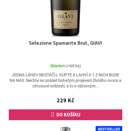
Selezione Spumante Brut, GIAVI
Průměrné
Skladem
(>60 ks)
hodnocení
JEDNA LÁHEV NESTAČÍ:) KUPTE 6 LAHVÍ A 1 Z NICH BUDE
produktu
NA NÁS. Nechte se unášet bohatým projevem žlutého ovoce a
je
citrusové svěžesti, a to s výborným...
4,6
z
5
229 Kč
hvězdiček.
DO KOŠÍKU
BESTSELLER