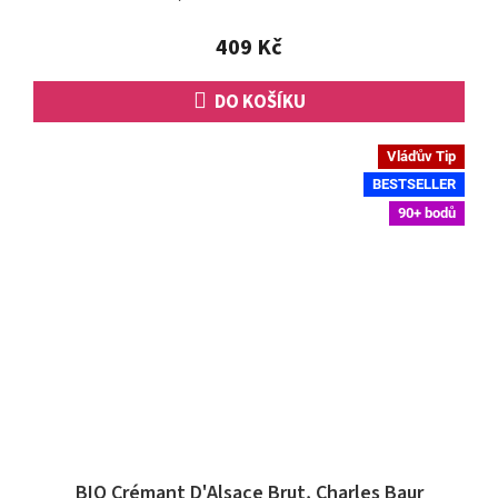
z
5
409 Kč
hvězdiček.
DO KOŠÍKU
Vláďův Tip
BESTSELLER
90+ bodů
BIO Crémant D'Alsace Brut, Charles Baur