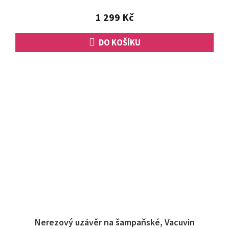
z
5
1 299 Kč
hvězdiček.
DO KOŠÍKU
Nerezový uzávěr na šampaňské, Vacuvin