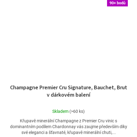
90+ bodů
Champagne Premier Cru Signature, Bauchet, Brut
v dárkovém balení
Průměrné
Skladem
(>60 ks)
hodnocení
Křupavě minerální Champagne z Premier Cru vinic s
produktu
dominantním podílem Chardonnay vás zaujme především díky
je
své eleganci a šťavnaté, křupavě minerální chuti,...
4,6