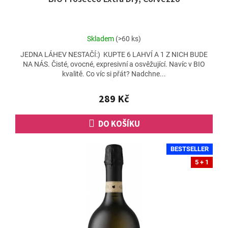
Průměrné
Skladem
(>60 ks)
hodnocení
JEDNA LÁHEV NESTAČÍ:) KUPTE 6 LAHVÍ A 1 Z NICH BUDE
produktu
NA NÁS. Čisté, ovocné, expresivní a osvěžující. Navíc v BIO
je
kvalitě. Co víc si přát? Nadchne...
4,8
z
5
289 Kč
hvězdiček.
DO KOŠÍKU
BESTSELLER
5 + 1