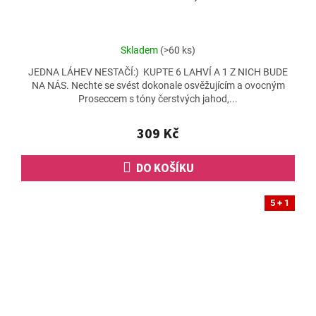
Průměrné
Skladem
(>60 ks)
hodnocení
JEDNA LÁHEV NESTAČÍ:) KUPTE 6 LAHVÍ A 1 Z NICH BUDE
produktu
NA NÁS. Nechte se svést dokonale osvěžujícím a ovocným
je
Proseccem s tóny čerstvých jahod,...
5,0
z
5
309 Kč
hvězdiček.
DO KOŠÍKU
5 + 1