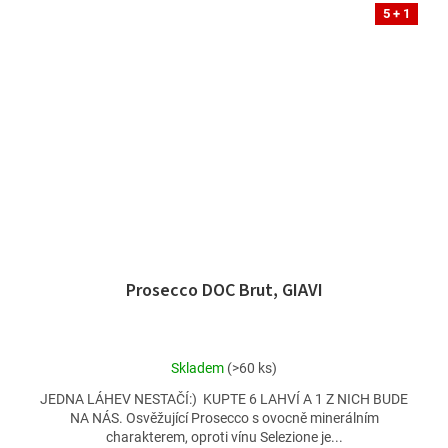
5 + 1
Prosecco DOC Brut, GIAVI
Průměrné
Skladem
(>60 ks)
hodnocení
JEDNA LÁHEV NESTAČÍ:) KUPTE 6 LAHVÍ A 1 Z NICH BUDE
produktu
NA NÁS. Osvěžující Prosecco s ovocně minerálním
je
charakterem, oproti vínu Selezione je...
5,0