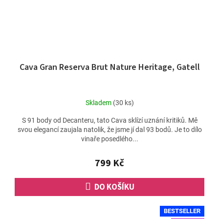
Cava Gran Reserva Brut Nature Heritage, Gatell
Skladem
(30 ks)
S 91 body od Decanteru, tato Cava sklízí uznání kritiků. Mě
svou elegancí zaujala natolik, že jsme jí dal 93 bodů. Je to dílo
vinaře posedlého...
799 Kč
DO KOŠÍKU
BESTSELLER