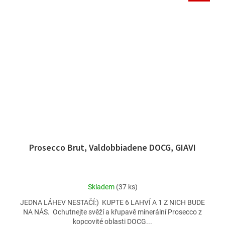
Prosecco Brut, Valdobbiadene DOCG, GIAVI
Průměrné
Skladem
(37 ks)
hodnocení
JEDNA LÁHEV NESTAČÍ:) KUPTE 6 LAHVÍ A 1 Z NICH BUDE
produktu
NA NÁS. Ochutnejte svěží a křupavě minerální Prosecco z
je
kopcovité oblasti DOCG...
5,0