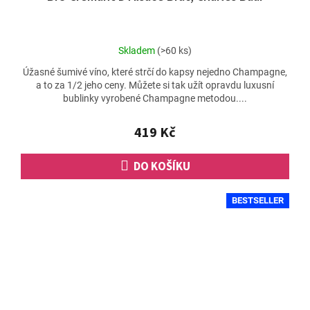
Průměrné
Skladem
(>60 ks)
hodnocení
Úžasné šumivé víno, které strčí do kapsy nejedno Champagne,
produktu
a to za 1/2 jeho ceny. Můžete si tak užít opravdu luxusní
je
bublinky vyrobené Champagne metodou....
4,6
z
5
419 Kč
hvězdiček.
DO KOŠÍKU
BESTSELLER