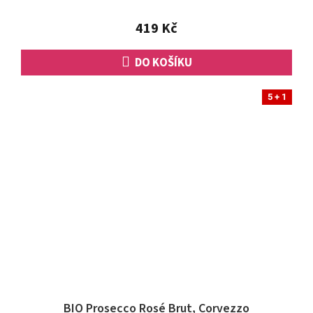
z
5
419 Kč
hvězdiček.
DO KOŠÍKU
5 + 1
BIO Prosecco Rosé Brut, Corvezzo