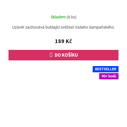
Skladem
(6 ks)
Uzávěr zachovává bublající svěžest Vašeho šampaňského.
189 Kč
DO KOŠÍKU
BESTSELLER
90+ bodů