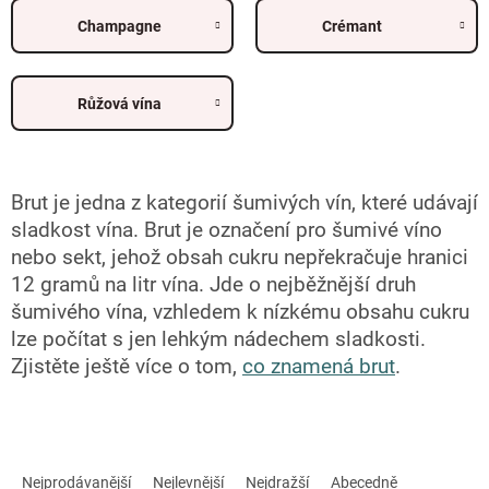
Champagne
Crémant
Růžová vína
Brut
je jedna z kategorií šumivých vín, které udávají
sladkost vína. Brut je označení pro šumivé víno
nebo sekt
, jehož obsah cukru nepřekračuje hranici
12 gramů na litr vína.
Jde o nejběžnější druh
šumivého vína, vzhledem k nízkému obsahu cukru
lze počítat s jen lehkým nádechem sladkosti.
Zjistěte ještě více o tom,
co znamená brut
.
Ř
a
Nejprodávanější
Nejlevnější
Nejdražší
Abecedně