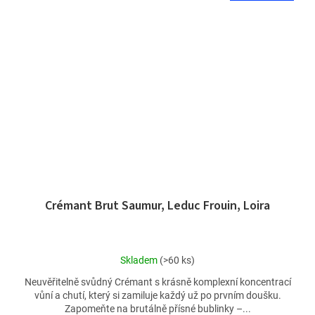
Crémant Brut Saumur, Leduc Frouin, Loira
Průměrné
Skladem
(>60 ks)
hodnocení
Neuvěřitelně svůdný Crémant s krásně komplexní koncentrací
produktu
vůní a chutí, který si zamiluje každý už po prvním doušku.
je
Zapomeňte na brutálně přísné bublinky –...
5,0