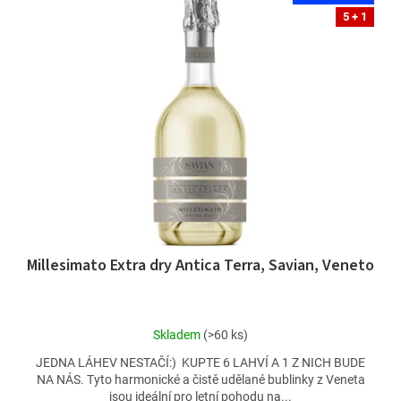
5 + 1
Millesimato Extra dry Antica Terra, Savian, Veneto
Průměrné
Skladem
(>60 ks)
hodnocení
JEDNA LÁHEV NESTAČÍ:) KUPTE 6 LAHVÍ A 1 Z NICH BUDE
produktu
NA NÁS. Tyto harmonické a čistě udělané bublinky z Veneta
je
jsou ideální pro letní pohodu na...
5,0