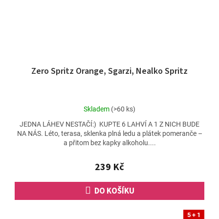
Zero Spritz Orange, Sgarzi, Nealko Spritz
Průměrné
Skladem
(>60 ks)
hodnocení
JEDNA LÁHEV NESTAČÍ:) KUPTE 6 LAHVÍ A 1 Z NICH BUDE
produktu
NA NÁS. Léto, terasa, sklenka plná ledu a plátek pomeranče –
je
a přitom bez kapky alkoholu....
5,0
z
5
239 Kč
hvězdiček.
DO KOŠÍKU
5 + 1