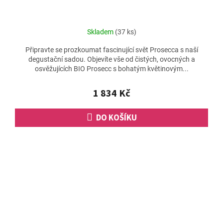
R
M
Skladem
(37 ks)
A
Připravte se prozkoumat fascinující svět Prosecca s naší
degustační sadou. Objevíte vše od čistých, ovocných a
osvěžujících BIO Prosecc s bohatým květinovým...
1 834 Kč
DO KOŠÍKU