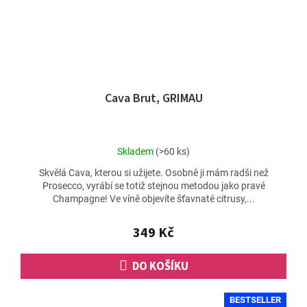
Cava Brut, GRIMAU
Průměrné
Skladem
(>60 ks)
hodnocení
Skvělá Cava, kterou si užijete. Osobně ji mám radši než
produktu
Prosecco, vyrábí se totiž stejnou metodou jako pravé
je
Champagne! Ve víně objevíte šťavnaté citrusy,...
4,9
z
5
349 Kč
hvězdiček.
DO KOŠÍKU
BESTSELLER