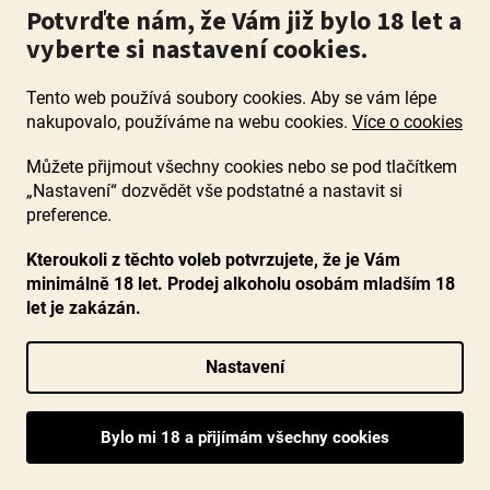
Potvrďte nám, že Vám již bylo 18 let a
Průměrné
Skladem
(>60 ks)
vyberte si nastavení cookies.
hodnocení
Velké víno, které si oblíbily ty nejlepší michelinské restaurace
produktu
nejen v Paříži, komplexní a sofistikované, minerální a ovocné, s
je
Tento web používá soubory cookies. Aby se vám lépe
epochálně dlouhou dochutí,...
5,0
nakupovalo, používáme na webu cookies.
Více o cookies
z
5
1 390 Kč
Můžete přijmout všechny cookies nebo se pod tlačítkem
hvězdiček.
„Nastavení“ dozvědět vše podstatné a nastavit si
DO KOŠÍKU
preference.
Kteroukoli z těchto voleb potvrzujete, že je Vám
90+ bodů
minimálně 18 let. Prodej alkoholu osobám mladším 18
let je zakázán.
Nastavení