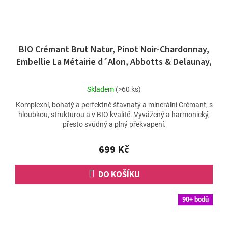
BIO Crémant Brut Natur, Pinot Noir-Chardonnay,
Embellie La Métairie d´Alon, Abbotts & Delaunay,
Limoux
Průměrné
Skladem
(>60 ks)
hodnocení
Komplexní, bohatý a perfektně šťavnatý a minerální Crémant, s
produktu
hloubkou, strukturou a v BIO kvalitě. Vyvážený a harmonický,
je
přesto svůdný a plný překvapení.
5,0
z
5
699 Kč
hvězdiček.
DO KOŠÍKU
90+ bodů