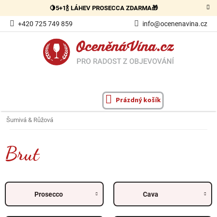
Přejít
🍋5+1🍾 LÁHEV PROSECCA ZDARMA🎁
na
obsah
+420 725 749 859
info@ocenenavina.cz
Prázdný košík
NÁKUPNÍ
KOŠÍK
Šumivá & Růžová
Brut
Prosecco
Cava