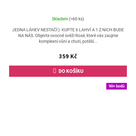
Skladem
(>60 ks)
JEDNA LÁHEV NESTAČÍ:) KUPTE 6 LAHVÍ A 1 Z NICH BUDE
NA NÁS. Objevte ovocně svěží Rosé, které vás zaujme
komplexní vůní a chutí, potěší...
359 Kč
DO KOŠÍKU
90+ bodů