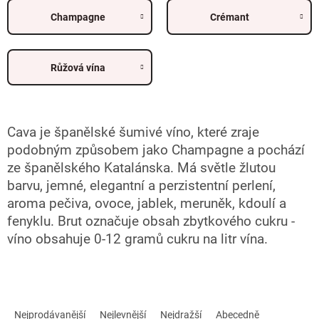
Champagne
Crémant
Růžová vína
Cava je španělské šumivé víno, které zraje
podobným způsobem jako Champagne a pochází
ze španělského Katalánska. Má světle žlutou
barvu, jemné, elegantní a perzistentní perlení,
aroma pečiva, ovoce, jablek, meruněk, kdoulí a
fenyklu. Brut označuje obsah zbytkového cukru -
víno obsahuje 0-12 gramů cukru na litr vína.
Ř
a
Nejprodávanější
Nejlevnější
Nejdražší
Abecedně