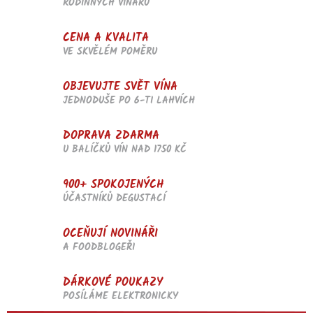
RODINNÝCH VINAŘŮ
p
r
v
CENA A KVALITA
k
VE SKVĚLÉM POMĚRU
y
v
OBJEVUJTE SVĚT VÍNA
ý
p
JEDNODUŠE PO 6-TI LAHVÍCH
i
s
DOPRAVA ZDARMA
u
U BALÍČKŮ VÍN NAD 1750 KČ
900+ SPOKOJENÝCH
ÚČASTNÍKŮ DEGUSTACÍ
OCEŇUJÍ NOVINÁŘI
A FOODBLOGEŘI
DÁRKOVÉ POUKAZY
POSÍLÁME ELEKTRONICKY