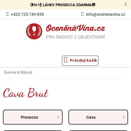
Přejít
🍋5+1🍾 LÁHEV PROSECCA ZDARMA🎁
na
obsah
+420 725 749 859
info@ocenenavina.cz
Prázdný košík
NÁKUPNÍ
KOŠÍK
Šumivá & Růžová
Cava Brut
Prosecco
Cava