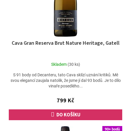
Cava Gran Reserva Brut Nature Heritage, Gatell
Skladem
(30 ks)
S 91 body od Decanteru, tato Cava sklízí uznání kritiků. Mě
svou elegancí zaujala natolik, že jsme jí dal 93 bodů. Je to dílo
vinaře posedlého...
799 Kč
DO KOŠÍKU
90+ bodů