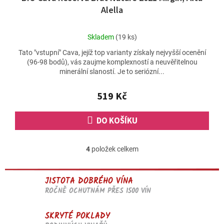
Alella
Průměrné
Skladem
(19 ks)
hodnocení
Tato "vstupní" Cava, jejíž top varianty získaly nejvyšší ocenění
produktu
(96-98 bodů), vás zaujme komplexností a neuvěřitelnou
je
minerální slaností. Je to seriózní...
5,0
z
5
519 Kč
hvězdiček.
DO KOŠÍKU
4
položek celkem
O
v
l
JISTOTA DOBRÉHO VÍNA
á
d
ROČNĚ OCHUTNÁM PŘES 1500 VÍN
a
c
SKRYTÉ POKLADY
í