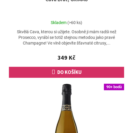
Průměrné
Skladem
(>60 ks)
hodnocení
Skvělá Cava, kterou si užijete. Osobně ji mám radši než
produktu
Prosecco, vyrábí se totiž stejnou metodou jako pravé
je
Champagne! Ve víně objevíte šťavnaté citrusy,...
4,9
z
5
349 Kč
hvězdiček.
DO KOŠÍKU
90+ bodů