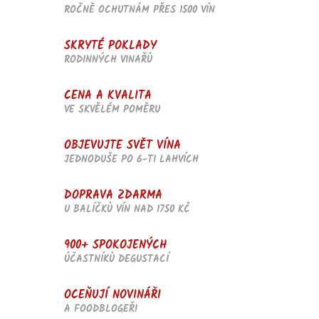
p
ROČNĚ OCHUTNÁM PŘES 1500 VÍN
r
v
SKRYTÉ POKLADY
k
RODINNÝCH VINAŘŮ
y
v
ý
CENA A KVALITA
p
VE SKVĚLÉM POMĚRU
i
s
u
OBJEVUJTE SVĚT VÍNA
JEDNODUŠE PO 6-TI LAHVÍCH
DOPRAVA ZDARMA
U BALÍČKŮ VÍN NAD 1750 KČ
900+ SPOKOJENÝCH
ÚČASTNÍKŮ DEGUSTACÍ
OCEŇUJÍ NOVINÁŘI
A FOODBLOGEŘI