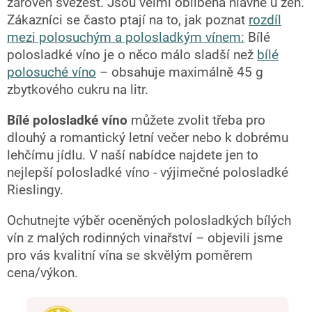
zároveň svěžest. Jsou velmi oblíbená hlavně u žen.
Zákazníci se často ptají na to, jak poznat
rozdíl
mezi polosuchým a polosladkým vínem:
Bílé
polosladké víno je o něco málo sladší než
bílé
polosuché víno
– obsahuje maximálně 45 g
zbytkového cukru na litr.
Bílé polosladké víno
můžete zvolit třeba pro
dlouhý a romantický letní večer nebo k dobrému
lehčímu jídlu. V naší nabídce najdete jen to
nejlepší polosladké víno - výjimečné polosladké
Rieslingy.
Ochutnejte výběr oceněných polosladkých bílých
vín z malých rodinných vinařství – objevili jsme
pro vás kvalitní vína se skvělým poměrem
cena/výkon.