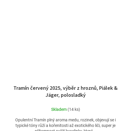
Tramín červený 2025, výběr z hroznů, Piálek &
Jäger, polosladký
Skladem
(14 ks)
Opulentní Tramín plný aroma medu, rozinek, objevují se i
typické tóny růží a kořenitosti až exotického liči, super je
přítomnost svěží kyselinky, která...