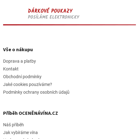
DÁRKOVÉ POUKAZY
POSÍLÁME ELEKTRONICKY
Z
á
p
Vše o nákupu
a
t
Doprava a platby
í
Kontakt
Obchodní podmínky
Jaké cookies pouzíváme?
Podmínky ochrany osobních údajů
Příběh OCENĚNÁVÍNA.CZ
Náš příběh
Jak vybíráme vína