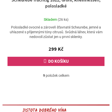
Scheurebe fruchtig 2022, Gröhl, Rheinhessen,
polosladké
Průměrné
Skladem
(26 ks)
hodnocení
Polosladké ovocné a zároveň šťavnaté Scheurebe, jemné a
produktu
uhlazené s příjemnými tóny citrusů. Svůdná láhev, která vám
je
nedovolí zůstat jen u první sklenky.
5,0
z
5
299 Kč
hvězdiček.
DO KOŠÍKU
9
položek celkem
O
v
l
á
d
a
c
JISTOTA DOBRÉHO VÍNA
í