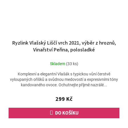
Ryzlink Vlašský Liščí vrch 2021, výběr z hroznů,
Vinařství Peřina, polosladké
Skladem
(33 ks)
Komplexní a elegantní Vlašák s typickou vůní čerstvě
vyloupaných oříšků a svůdnou medovostí a expresivními tóny
kandovaného ovoce. Ochutnejte příjmě nazrálé...
299 Kč
DO KOŠÍKU