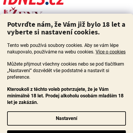
Potvrďte nám, že Vám již bylo 18 let a
vyberte si nastavení cookies.
Tento web používá soubory cookies. Aby se vám lépe
nakupovalo, používáme na webu cookies.
Více o cookies
Můžete přijmout všechny cookies nebo se pod tlačítkem
„Nastavení“ dozvědět vše podstatné a nastavit si
ZÁKAZ PRODEJE ALKOHOLU OSOBÁM MLADŠÍM 18 LET. Pijte s
mírou i když pijete s Mírou.
preference.
Kteroukoli z těchto voleb potvrzujete, že je Vám
minimálně 18 let. Prodej alkoholu osobám mladším 18
let je zakázán.
Vytvořil Shoptet
Nastavení
Copyright 2026
www.ocenenavina.cz
. Všechna práva vyhrazena.