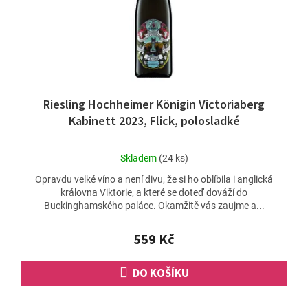
Riesling Hochheimer Königin Victoriaberg
Kabinett 2023, Flick, polosladké
Průměrné
Skladem
(24 ks)
hodnocení
Opravdu velké víno a není divu, že si ho oblíbila i anglická
produktu
královna Viktorie, a které se doteď dováží do
je
Buckinghamského paláce. Okamžitě vás zaujme a...
4,9
z
5
559 Kč
hvězdiček.
DO KOŠÍKU