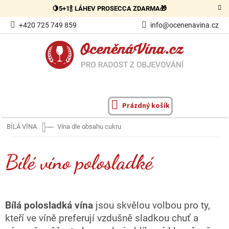
Přejít
🍋5+1🍾 LÁHEV PROSECCA ZDARMA🎁
na
obsah
+420 725 749 859
info@ocenenavina.cz
Prázdný košík
NÁKUPNÍ
KOŠÍK
BÍLÁ VÍNA
Vína dle obsahu cukru
Bílé víno polosladké
Bílá polosladká vína
jsou skvělou volbou pro ty,
kteří ve víně preferují vzdušně sladkou chuť a