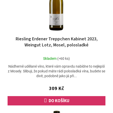
d
u
k
t
ů
Riesling Erdener Treppchen Kabinet 2023,
Weingut Lotz, Mosel, polosladké
Průměrné
Skladem
(>60 ks)
hodnocení
Nádherně udělané víno, které vám opravdu nabídne to nejlepší
produktu
z Mosely. Slibuji, že pokud máte rádi polosladká vína, budete se
je
divit, podobně jako já při...
4,8
z
5
309 Kč
hvězdiček.
DO KOŠÍKU