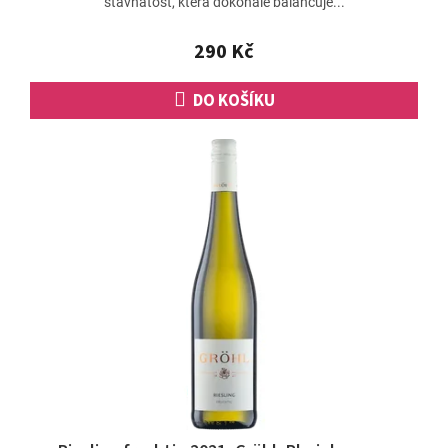
šťavnatost, která dokonale balancuje...
290 Kč
DO KOŠÍKU