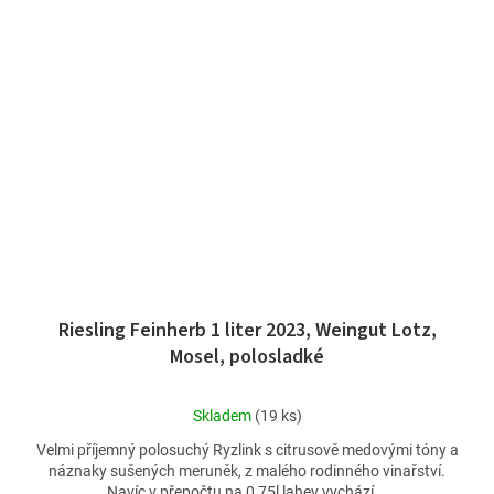
Riesling Feinherb 1 liter 2023, Weingut Lotz,
Mosel, polosladké
Průměrné
Skladem
(19 ks)
hodnocení
Velmi příjemný polosuchý Ryzlink s citrusově medovými tóny a
produktu
náznaky sušených meruněk, z malého rodinného vinařství.
je
Navíc v přepočtu na 0,75l lahev vychází...