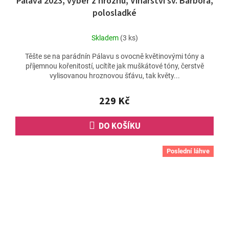
Pálava 2023, výběr z hroznů, Vinařství sv. Barbora,
polosladké
Skladem
(3 ks)
Těšte se na parádnín Pálavu s ovocně květinovými tóny a
příjemnou kořenitostí, ucítíte jak muškátové tóny, čerstvě
vylisovanou hroznovou šťávu, tak květy...
229 Kč
DO KOŠÍKU
Poslední láhve