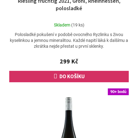
Riesling fruchtig 2021, Gröhl, Rheinhessen,
polosladké
Průměrné
Skladem
(19 ks)
hodnocení
Polosladké pokušení v podobě ovocného Ryzlinku s živou
produktu
kyselinkou a jemnou mineralitou. Každé napití láká k dalšímu a
je
zkrátka nejde přestat u první sklenky.
5,0
z
5
299 Kč
hvězdiček.
DO KOŠÍKU
90+ bodů