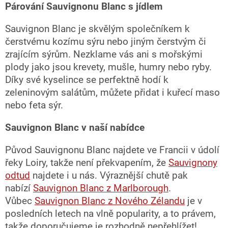
Párování Sauvignonu Blanc s jídlem
Sauvignon Blanc je skvělým společníkem k
čerstvému kozímu sýru nebo jiným čerstvým či
zrajícím sýrům. Nezklame vás ani s mořskými
plody jako jsou krevety, mušle, humry nebo ryby.
Díky své kyselince se perfektně hodí k
zeleninovým salátům, můžete přidat i kuřecí maso
nebo feta sýr.
Sauvignon Blanc v naší nabídce
Původ Sauvignonu Blanc najdete ve Francii v údolí
řeky Loiry, takže není překvapením, že
Sauvignony
odtud
najdete i u nás. Výraznější chutě pak
nabízí
Sauvignon Blanc z Marlborough
.
Vůbec
Sauvignon Blanc z Nového Zélandu
je v
posledních letech na vlně popularity, a to právem,
takže doporučujeme je rozhodně nepřehlížet!