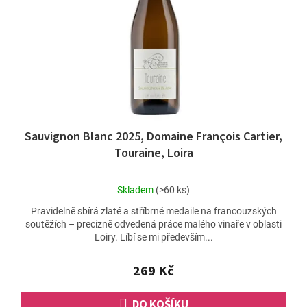
ů
r
o
d
u
k
t
ů
Sauvignon Blanc 2025, Domaine François Cartier,
Touraine, Loira
Průměrné
Skladem
(>60 ks)
hodnocení
Pravidelně sbírá zlaté a stříbrné medaile na francouzských
produktu
soutěžích – precizně odvedená práce malého vinaře v oblasti
je
Loiry. Líbí se mi především...
4,5
z
5
269 Kč
hvězdiček.
DO KOŠÍKU