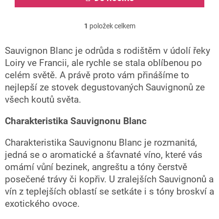
1
položek celkem
O
v
l
Sauvignon Blanc je odrůda s rodištěm v údolí řeky
á
Loiry ve Francii, ale rychle se stala oblíbenou po
d
celém světě. A právě proto vám přinášíme to
a
c
nejlepší ze stovek degustovaných Sauvignonů ze
í
všech koutů světa.
p
r
Charakteristika Sauvignonu Blanc
v
k
y
Charakteristika Sauvignonu Blanc je rozmanitá,
v
jedná se o aromatické a šťavnaté víno, které vás
ý
omámí vůní bezinek, angreštu a tóny čerstvě
p
i
posečené trávy či kopřiv. U zralejších Sauvignonů a
s
vín z teplejších oblastí se setkáte i s tóny broskví a
u
exotického ovoce.