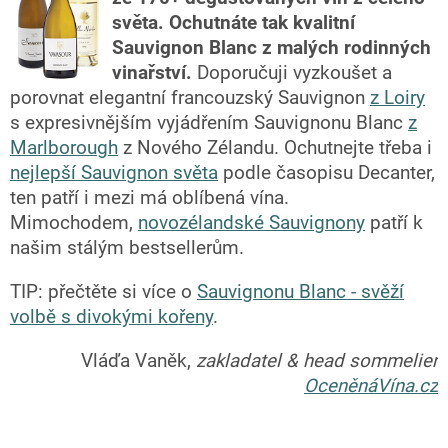
světa.
Ochutnáte tak kvalitní
Sauvignon Blanc z malých rodinných
vinařství.
Doporučuji vyzkoušet a
porovnat elegantní francouzský Sauvignon
z Loiry
s expresivnějším vyjádřením Sauvignonu Blanc
z
Marlborough
z Nového Zélandu. Ochutnejte třeba i
nejlepší Sauvignon světa
podle časopisu Decanter,
ten patří i mezi má oblíbená vína.
Mimochodem,
novozélandské Sauvignony
patří k
našim stálým bestsellerům.
TIP: přečtěte si více o
Sauvignonu Blanc - svěží
volbě s divokými kořeny
.
Vláďa Vaněk,
zakladatel & head sommelier
OceněnáVína.cz