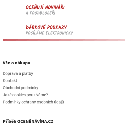
OCEŇUJÍ NOVINÁŘI
A FOODBLOGEŘI
DÁRKOVÉ POUKAZY
POSÍLÁME ELEKTRONICKY
Z
á
p
Vše o nákupu
a
t
Doprava a platby
í
Kontakt
Obchodní podmínky
Jaké cookies pouzíváme?
Podmínky ochrany osobních údajů
Příběh OCENĚNÁVÍNA.CZ