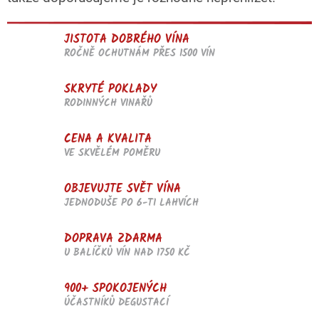
JISTOTA DOBRÉHO VÍNA
ROČNĚ OCHUTNÁM PŘES 1500 VÍN
SKRYTÉ POKLADY
RODINNÝCH VINAŘŮ
CENA A KVALITA
VE SKVĚLÉM POMĚRU
OBJEVUJTE SVĚT VÍNA
JEDNODUŠE PO 6-TI LAHVÍCH
DOPRAVA ZDARMA
U BALÍČKŮ VÍN NAD 1750 KČ
900+ SPOKOJENÝCH
ÚČASTNÍKŮ DEGUSTACÍ