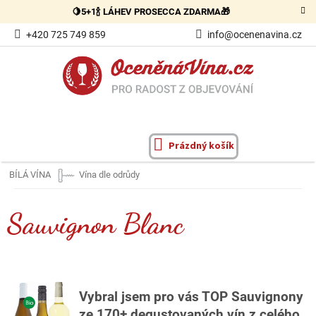
Přejít
🍋5+1🍾 LÁHEV PROSECCA ZDARMA🎁
na
obsah
+420 725 749 859
info@ocenenavina.cz
Prázdný košík
NÁKUPNÍ
KOŠÍK
BÍLÁ VÍNA
Vína dle odrůdy
Sauvignon Blanc
Vybral jsem pro vás TOP Sauvignony
ze 170+ degustovaných vín z celého