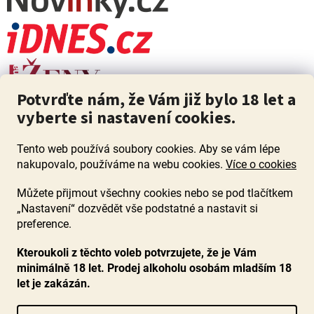
Potvrďte nám, že Vám již bylo 18 let a
vyberte si nastavení cookies.
Tento web používá soubory cookies. Aby se vám lépe
nakupovalo, používáme na webu cookies.
Více o cookies
Můžete přijmout všechny cookies nebo se pod tlačítkem
„Nastavení“ dozvědět vše podstatné a nastavit si
ZÁKAZ PRODEJE ALKOHOLU OSOBÁM MLADŠÍM 18 LET. Pijte s
mírou i když pijete s Mírou.
preference.
Kteroukoli z těchto voleb potvrzujete, že je Vám
minimálně 18 let. Prodej alkoholu osobám mladším 18
let je zakázán.
Vytvořil Shoptet