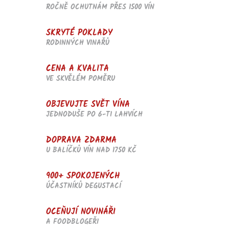
p
ROČNĚ OCHUTNÁM PŘES 1500 VÍN
r
v
SKRYTÉ POKLADY
k
RODINNÝCH VINAŘŮ
y
v
ý
CENA A KVALITA
p
VE SKVĚLÉM POMĚRU
i
s
u
OBJEVUJTE SVĚT VÍNA
JEDNODUŠE PO 6-TI LAHVÍCH
DOPRAVA ZDARMA
U BALÍČKŮ VÍN NAD 1750 KČ
900+ SPOKOJENÝCH
ÚČASTNÍKŮ DEGUSTACÍ
OCEŇUJÍ NOVINÁŘI
A FOODBLOGEŘI