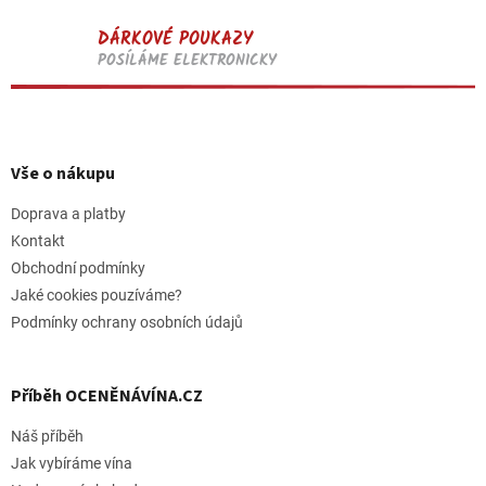
DÁRKOVÉ POUKAZY
POSÍLÁME ELEKTRONICKY
Z
á
p
Vše o nákupu
a
t
Doprava a platby
í
Kontakt
Obchodní podmínky
Jaké cookies pouzíváme?
Podmínky ochrany osobních údajů
Příběh OCENĚNÁVÍNA.CZ
Náš příběh
Jak vybíráme vína