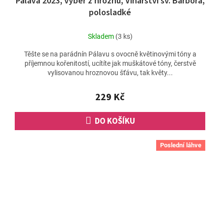
Pálava 2023, výběr z hroznů, Vinařství sv. Barbora,
polosladké
Skladem
(3 ks)
Těšte se na parádnín Pálavu s ovocně květinovými tóny a
příjemnou kořenitostí, ucítíte jak muškátové tóny, čerstvě
vylisovanou hroznovou šťávu, tak květy...
229 Kč
DO KOŠÍKU
Poslední láhve