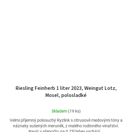
Riesling Feinherb 1 liter 2023, Weingut Lotz,
Mosel, polosladké
Průměrné
Skladem
(19 ks)
hodnocení
Velmi příjemný polosuchý Ryzlink s citrusově medovými tóny a
produktu
náznaky sušených meruněk, z malého rodinného vinařství.
je
Navíc v přepočtu na 0,75l lahev vychází...