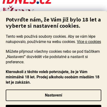
Potvrďte nám, že Vám již bylo 18 let a
vyberte si nastavení cookies.
Tento web používá soubory cookies. Aby se vám lépe
nakupovalo, používáme na webu cookies.
Více o cookies
Můžete přijmout všechny cookies nebo se pod tlačítkem
„Nastavení“ dozvědět vše podstatné a nastavit si
ZÁKAZ PRODEJE ALKOHOLU OSOBÁM MLADŠÍM 18 LET. Pijte s
mírou i když pijete s Mírou.
preference.
Kteroukoli z těchto voleb potvrzujete, že je Vám
minimálně 18 let. Prodej alkoholu osobám mladším 18
let je zakázán.
Vytvořil Shoptet
Nastavení
Copyright 2026
www.ocenenavina.cz
. Všechna práva vyhrazena.