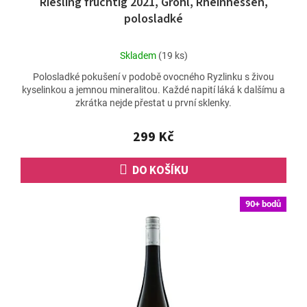
Riesling fruchtig 2021, Gröhl, Rheinhessen,
polosladké
Průměrné
Skladem
(19 ks)
hodnocení
Polosladké pokušení v podobě ovocného Ryzlinku s živou
produktu
kyselinkou a jemnou mineralitou. Každé napití láká k dalšímu a
je
zkrátka nejde přestat u první sklenky.
5,0
z
5
299 Kč
hvězdiček.
DO KOŠÍKU
90+ bodů