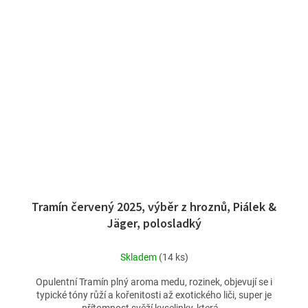
Tramín červený 2025, výběr z hroznů, Piálek &
Jäger, polosladký
Skladem
(14 ks)
Opulentní Tramín plný aroma medu, rozinek, objevují se i
typické tóny růží a kořenitosti až exotického liči, super je
přítomnost svěží kyselinky, která...