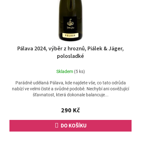
d
u
k
t
ů
Pálava 2024, výběr z hroznů, Piálek & Jäger,
polosladké
Skladem
(5 ks)
Parádně udělaná Pálava, kde najdete vše, co tato odrůda
nabízí ve velmi čisté a svůdné podobě. Nechybí ani osvěžující
šťavnatost, která dokonale balancuje...
290 Kč
DO KOŠÍKU