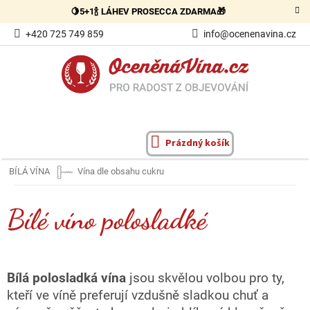
Přejít
🍋5+1🍾 LÁHEV PROSECCA ZDARMA🎁
na
obsah
+420 725 749 859
info@ocenenavina.cz
Prázdný košík
NÁKUPNÍ
KOŠÍK
BÍLÁ VÍNA
Vína dle obsahu cukru
Bílé víno polosladké
Bílá polosladká vína
jsou skvělou volbou pro ty,
kteří ve víně preferují vzdušně sladkou chuť a