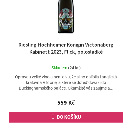
Riesling Hochheimer Königin Victoriaberg
Kabinett 2023, Flick, polosladké
Průměrné
Skladem
(24 ks)
hodnocení
Opravdu velké víno a není divu, že si ho oblíbila i anglická
produktu
královna Viktorie, a které se doteď dováží do
je
Buckinghamského paláce. Okamžitě vás zaujme a...
4,9
z
5
559 Kč
hvězdiček.
DO KOŠÍKU