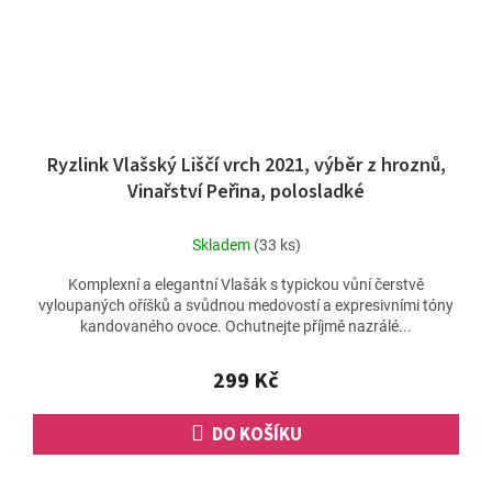
Ryzlink Vlašský Liščí vrch 2021, výběr z hroznů,
Vinařství Peřina, polosladké
Skladem
(33 ks)
Komplexní a elegantní Vlašák s typickou vůní čerstvě
vyloupaných oříšků a svůdnou medovostí a expresivními tóny
kandovaného ovoce. Ochutnejte příjmě nazrálé...
299 Kč
DO KOŠÍKU