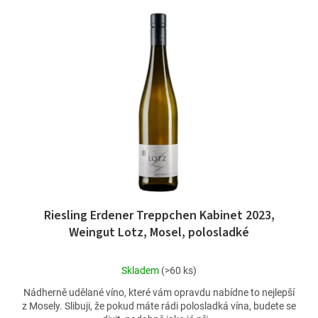
Riesling Erdener Treppchen Kabinet 2023,
Weingut Lotz, Mosel, polosladké
Průměrné
Skladem
(>60 ks)
hodnocení
Nádherně udělané víno, které vám opravdu nabídne to nejlepší
produktu
z Mosely. Slibuji, že pokud máte rádi polosladká vína, budete se
je