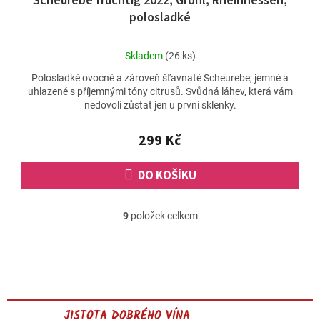
Scheurebe fruchtig 2022, Gröhl, Rheinhessen,
polosladké
Průměrné
Skladem
(26 ks)
hodnocení
Polosladké ovocné a zároveň šťavnaté Scheurebe, jemné a
produktu
uhlazené s příjemnými tóny citrusů. Svůdná láhev, která vám
je
nedovolí zůstat jen u první sklenky.
5,0
z
5
299 Kč
hvězdiček.
DO KOŠÍKU
9
položek celkem
O
v
l
á
d
a
c
JISTOTA DOBRÉHO VÍNA
í