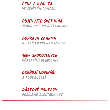
CENA A KVALITA
VE SKVĚLÉM POMĚRU
OBJEVUJTE SVĚT VÍNA
JEDNODUŠE PO 6-TI LAHVÍCH
DOPRAVA ZDARMA
U BALÍČKŮ VÍN NAD 1750 KČ
900+ SPOKOJENÝCH
ÚČASTNÍKŮ DEGUSTACÍ
OCEŇUJÍ NOVINÁŘI
A FOODBLOGEŘI
DÁRKOVÉ POUKAZY
POSÍLÁME ELEKTRONICKY
Z