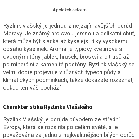
4
položek celkem
O
v
l
Ryzlink vlašský
je jednou z nejzajímavějších odrůd
á
Moravy. Je známý pro svou jemnou a delikátní chuť,
d
která může být sladká až kyselejší díky vysokému
a
c
obsahu kyselinek. Aroma je typicky květinové s
í
ovocnými tóny jablek, hrušek, broskví a citrusů až
p
po minerální a kamenité podtóny. Ryzlink vlašský se
r
v
velmi dobře projevuje v různých typech půdy a
k
klimatických podmínkách, takže dokážete rozeznat,
y
odkud ten váš pochází.
v
ý
p
Charakteristika Ryzlinku Vlašského
i
s
u
Ryzlink Vlašský je odrůda původem ze střední
Evropy, která se rozšířila po celém světě, a je
považována za jednu z nejkvalitnějších bílých odrůd