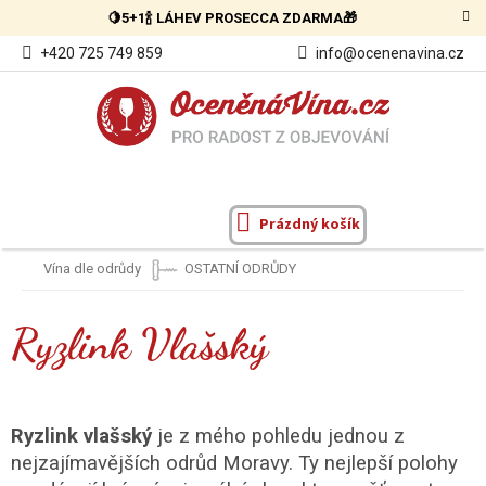
Přejít
🍋5+1🍾 LÁHEV PROSECCA ZDARMA🎁
na
obsah
+420 725 749 859
info@ocenenavina.cz
Prázdný košík
NÁKUPNÍ
KOŠÍK
Vína dle odrůdy
OSTATNÍ ODRŮDY
Ryzlink Vlašský
Ryzlink vlašský
je z mého pohledu jednou z
nejzajímavějších odrůd Moravy. Ty nejlepší polohy