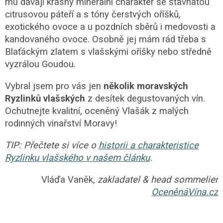
mu dávají krásný minerální charakter se šťavnatou
citrusovou páteří a s tóny čerstvých oříšků,
exotického ovoce a u pozdních sběrů i medovosti a
kandovaného ovoce. Osobně jej mám rád třeba s
Blaťáckým zlatem s vlašskými oříšky nebo středně
vyzrálou Goudou.
Vybral jsem pro vás jen
několik moravských
Ryzlinků vlašských
z desítek degustovaných vín.
Ochutnejte kvalitní, oceněný Vlašák z malých
rodinných vinařství Moravy!
TIP: Přečtete si více o
historii a charakteristice
Ryzlinku vlašského v našem článku
.
Vláďa Vaněk,
zakladatel & head sommelier
OceněnáVína.cz