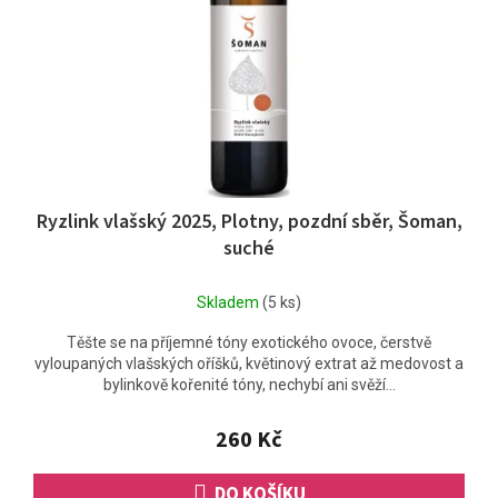
ů
r
o
d
u
k
t
ů
Ryzlink vlašský 2025, Plotny, pozdní sběr, Šoman,
suché
Skladem
(5 ks)
Těšte se na příjemné tóny exotického ovoce, čerstvě
vyloupaných vlašských oříšků, květinový extrat až medovost a
bylinkově kořenité tóny, nechybí ani svěží...
260 Kč
DO KOŠÍKU