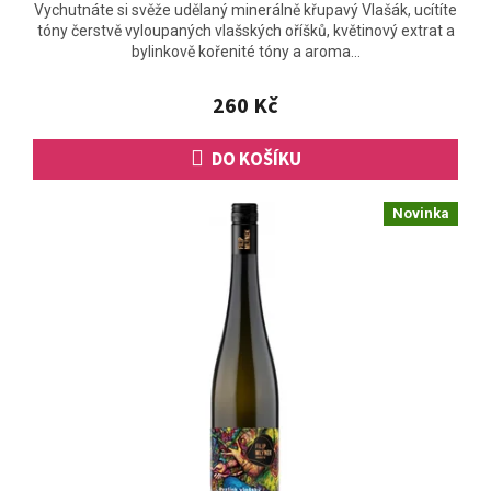
Vychutnáte si svěže udělaný minerálně křupavý Vlašák, ucítíte
tóny čerstvě vyloupaných vlašských oříšků, květinový extrat a
bylinkově kořenité tóny a aroma...
260 Kč
DO KOŠÍKU
Novinka