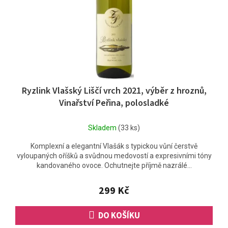
Ryzlink Vlašský Liščí vrch 2021, výběr z hroznů,
Vinařství Peřina, polosladké
Skladem
(33 ks)
Komplexní a elegantní Vlašák s typickou vůní čerstvě
vyloupaných oříšků a svůdnou medovostí a expresivními tóny
kandovaného ovoce. Ochutnejte příjmě nazrálé...
299 Kč
DO KOŠÍKU