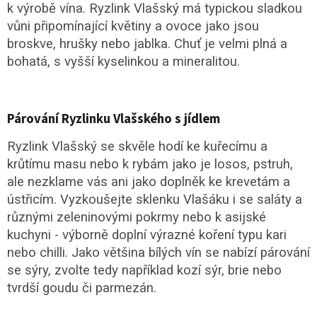
k výrobě vína.
Ryzlink Vlašský má typickou sladkou
vůni připomínající květiny a ovoce jako jsou
broskve, hrušky nebo jablka. Chuť je velmi plná a
bohatá, s vyšší kyselinkou a mineralitou.
Párování Ryzlinku Vlašského s jídlem
Ryzlink Vlašský se skvěle hodí ke kuřecímu a
krůtímu masu nebo k rybám jako je losos, pstruh,
ale nezklame vás ani jako doplněk ke krevetám a
ústřicím. Vyzkoušejte sklenku Vlašáku i se saláty a
různými zeleninovými pokrmy nebo k asijské
kuchyni - výborně doplní výrazné koření typu kari
nebo chilli. Jako většina bílých vín se nabízí párování
se sýry, zvolte tedy například kozí sýr, brie nebo
tvrdší goudu či parmezán.