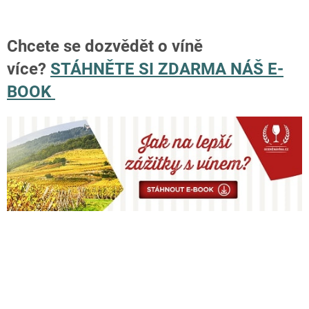
Chcete se dozvědět o víně
více?
STÁHNĚTE SI ZDARMA NÁŠ E-
BOOK
Z
á