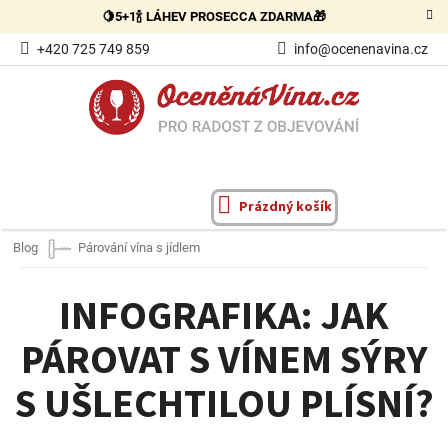
Přejít
🍋5+1🍾 LÁHEV PROSECCA ZDARMA🎁
na
obsah
+420 725 749 859
info@ocenenavina.cz
Prázdný košík
NÁKUPNÍ
KOŠÍK
Blog
Párování vína s jídlem
INFOGRAFIKA: JAK
PÁROVAT S VÍNEM SÝRY
S UŠLECHTILOU PLÍSNÍ?