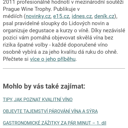
2011 profesionálně hodnotí v mezinárodní soutěži
Prague Wine Trophy. Publikuje v
médiích (
novinky.cz
,
e15.cz
,
idnes.cz
,
deník.cz
),
psal pravidelné sloupky do Lidových novin a
organizuje degustace a kurzy o víně. Díky nezávislé
pozici vám pomáhá objevovat skvělá vína bez
rizika špatné volby - každé doporučené víno
osobně vybírá a za jeho kvalitu dá ruku do ohně.
Přečtete si
více o jeho příběhu
.
Mohlo by vás také zajímat
:
TIPY, JAK POZNAT KVALITNÍ VÍNO
OBJEVTE TAJEMSTVÍ PÁROVÁNÍ VÍNA A SÝRA
GASTRONOMICKÉ ZÁŽITKY ZA PÁR MINUT – 1. díl