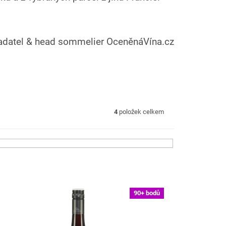
ladatel & head sommelier OceněnáVína.cz
4
položek celkem
90+ bodů