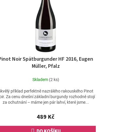
Pinot Noir Spätburgunder HF 2016, Eugen
Müller, Pfalz
Skladem
(2 ks)
Skvělý příklad perfektně nazrálého rakouského Pinot
oir. Za cenu dnešní základní burgundy rozhodně stojí
za ochutnání – máme jen pár lahví, které jsme...
489 Kč
DO KOŠÍKU