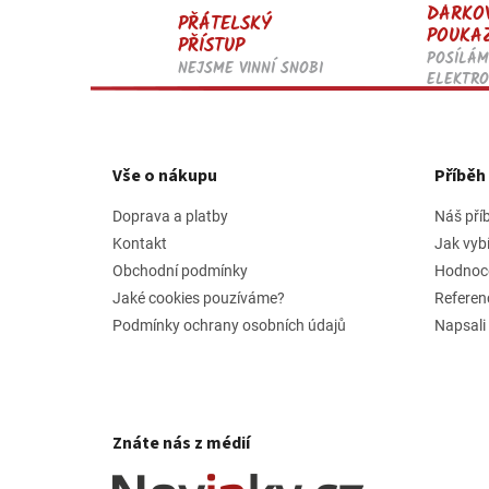
DÁRKO
PŘÁTELSKÝ
POUKA
PŘÍSTUP
POSÍLÁM
NEJSME VINNÍ SNOBI
ELEKTRO
Z
á
p
Vše o nákupu
Příbě
a
t
Doprava a platby
Náš pří
í
Kontakt
Jak vyb
Obchodní podmínky
Hodnoc
Jaké cookies pouzíváme?
Referen
Podmínky ochrany osobních údajů
Napsali
Znáte nás z médií