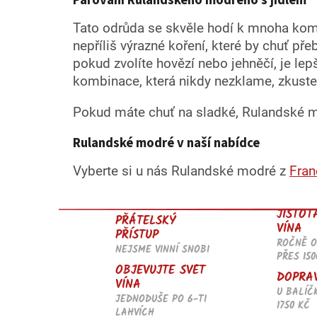
Párování Rulandského modrého s jídlem
Tato odrůda se skvěle hodí k mnoha komb
nepříliš výrazné koření, které by chuť p
pokud zvolíte hovězí nebo jehněčí, je lep
kombinace, která nikdy nezklame, zkust
Pokud máte chuť na sladké, Rulandské m
Rulandské modré v naší nabídce
Vyberte si u nás Rulandské modré z
Fran
JISTOT
PŘÁTELSKÝ
VÍNA
PŘÍSTUP
ROČNĚ 
NEJSME VINNÍ SNOBI
PŘES 150
OBJEVUJTE SVĚT
DOPRA
VÍNA
U BALÍČ
JEDNODUŠE PO 6-TI
1750 KČ
LAHVÍCH