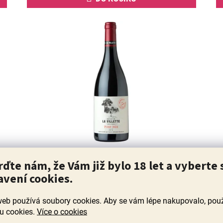
Pinot Noir 2024, La Villette
rďte nám, že Vám již bylo 18 let a vyberte 
avení cookies.
Skladem
(46 ks)
Průměrné
web používá soubory cookies. Aby se vám lépe nakupovalo, po
hodnocení
Kvalitní Pinot Noir na sudu v burgundském stylu, ale za
u cookies.
Více o cookies
produktu
poloviční cenu. Doporučuji vyzkoušet. Komplexní od