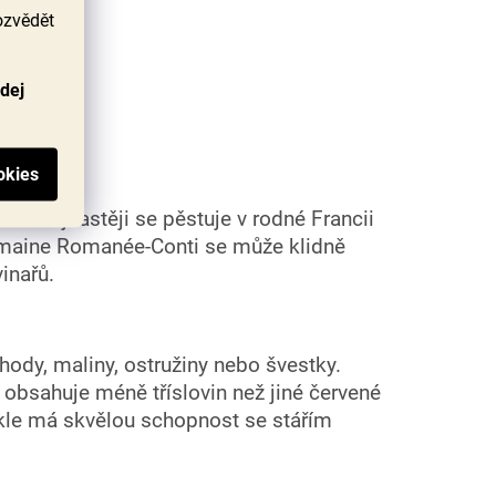
ozvědět
odej
ní. Nejčastěji se pěstuje v rodné Francii
maine Romanée-Conti se může klidně
inařů.
ody, maliny, ostružiny nebo švestky.
í, obsahuje méně tříslovin než jiné červené
ykle má skvělou schopnost se stářím