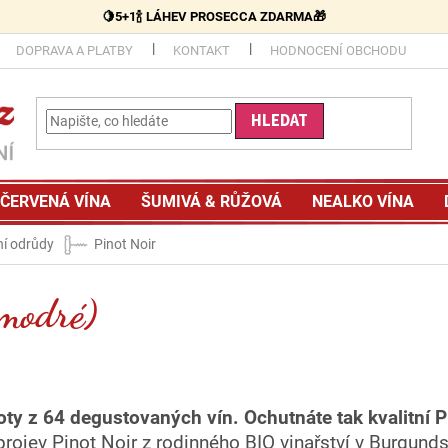
🍋5+1🍾 LÁHEV PROSECCA ZDARMA🎁
DOPRAVA A PLATBY
KONTAKT
HODNOCENÍ OBCHODU
HLEDAT
ČERVENÁ VÍNA
ŠUMIVÁ & RŮŽOVÁ
NEALKO VÍNA
ní odrůdy
Pinot Noir
 modré)
ty z 64 degustovaných vín. Ochutnáte tak kvalitní 
projev Pinot Noir z rodinného BIO vinařství v Burgunds