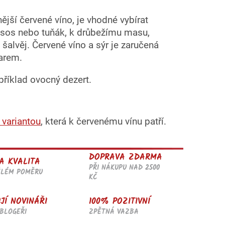
jší červené víno, je vhodné vybírat
 losos nebo tuňák, k drůbežímu masu,
 šalvěj. Červené víno a sýr je zaručená
darem.
říklad ovocný dezert.
 variantou
, která k červenému vínu patří.
DOPRAVA ZDARMA
A KVALITA
PŘI NÁKUPU NAD 2500
ĚLÉM POMĚRU
KČ
JÍ NOVINÁŘI
100% POZITIVNÍ
BLOGEŘI
ZPĚTNÁ VAZBA