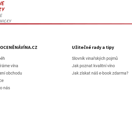
VÉ
ZY
E
NICKY
h OCENĚNÁVÍNA.CZ
Užitečné rady a tipy
běh
Slovník vinařských pojmů
íráme vína
Jak poznat kvalitní víno
ení obchodu
Jak získat náš e-book zdarma?
ce
 o nás