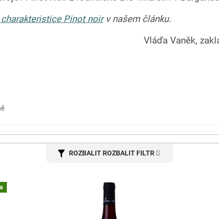
a charakteristice Pinot noir
v našem článku.
Vláďa Vaněk, zak
ně
ROZBALIT FILTR
a