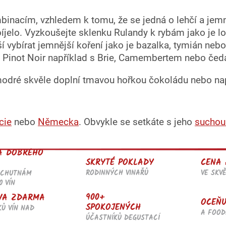
p
i
s
inacím, vzhledem k tomu, že se jedná o lehčí a jemně
u
řebíjelo. Vyzkoušejte sklenku Rulandy k rybám jako je
ší vybírat jemnější koření jako je bazalka, tymián nebo
e Pinot Noir například s Brie, Camembertem nebo če
odré skvěle doplní tmavou hořkou čokoládu nebo nap
cie
nebo
Německa
. Obvykle se setkáte s jeho
suchou
A DOBRÉHO
SKRYTÉ POKLADY
CENA 
RODINNÝCH VINAŘŮ
VE SKV
OCHUTNÁM
0 VÍN
900+
VA ZDARMA
OCEŇU
SPOKOJENÝCH
KŮ VÍN NAD
A FOOD
ÚČASTNÍKŮ DEGUSTACÍ