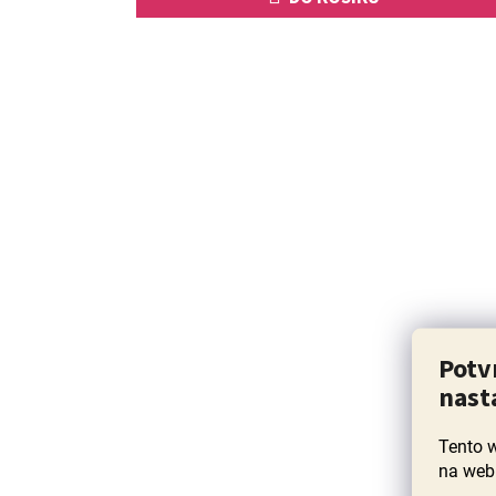
Potv
nast
Tento 
na web