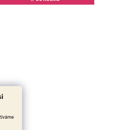
si
užíváme