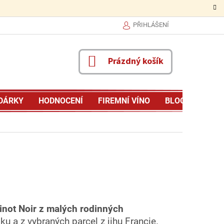
PŘIHLÁŠENÍ
NÁKUPNÍ
Prázdný košík
KOŠÍK
DÁRKY
HODNOCENÍ
FIREMNÍ VÍNO
BLOG
MŮJ P
Pinot Noir z malých rodinných
ku a z vybraných parcel z jihu Francie.