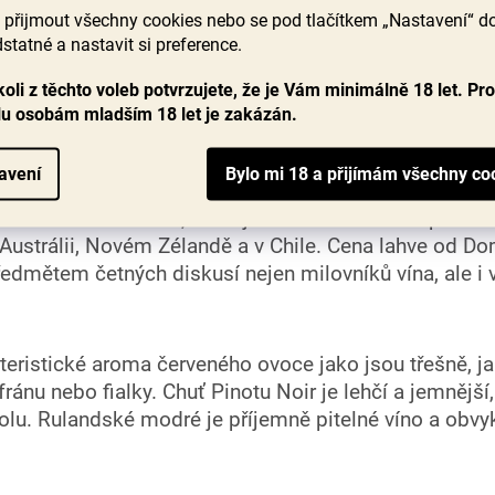
je
ostružiny, kouřivosti, kůže, kávy po sušené...
přijmout všechny cookies nebo se pod tlačítkem „Nastavení“ d
4,2
statné a nastavit si preference.
z
269 Kč
5
oli z těchto voleb potvrzujete, že je Vám minimálně 18 let. Pr
hvězdiček.
lu osobám mladším 18 let je zakázán.
DO KOŠÍKU
avení
O
v
ůda červeného vína, která je velmi náročná na pěstová
l
á
, Austrálii, Novém Zélandě a v Chile.
Cena lahve od Do
d
ředmětem četných diskusí nejen milovníků vína, ale i v
a
c
í
p
ristické aroma červeného ovoce jako jsou třešně, jah
r
v
fránu nebo fialky. Chuť Pinotu Noir je lehčí a jemnějš
k
holu. Rulandské modré je příjemně pitelné víno a obv
y
v
ý