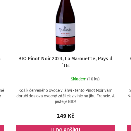
a
BIO Pinot Noir 2023, La Marouette, Pays d
´Oc
Skladem
(10 ks)
Průměrné
hodnocení
mně
Košík červeného ovoce v láhvi - tento Pinot Noir vám
produktu
o
doručí doslova ovocný zážitek z vinic na jihu Francie. A
N
je
ještě je BIO!
5,0
z
249 Kč
5
hvězdiček.
DO KOŠÍKU