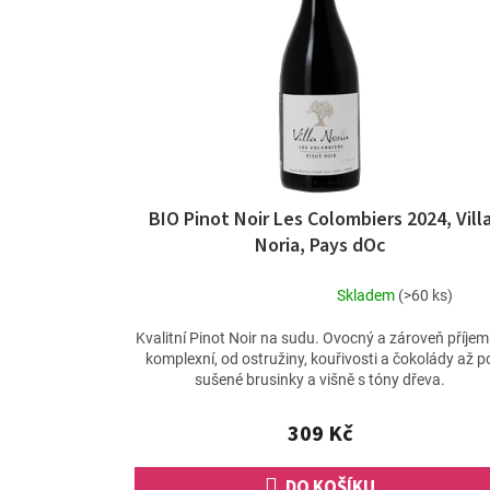
s
t
p
ů
r
o
d
u
k
t
ů
BIO Pinot Noir Les Colombiers 2024, Vill
Noria, Pays dOc
Skladem
(>60 ks)
Průměrné
hodnocení
Kvalitní Pinot Noir na sudu. Ovocný a zároveň příje
produktu
komplexní, od ostružiny, kouřivosti a čokolády až p
je
sušené brusinky a višně s tóny dřeva.
5,0
z
309 Kč
5
hvězdiček.
DO KOŠÍKU