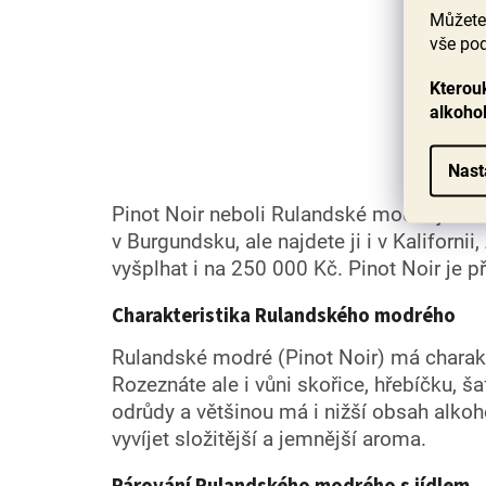
Můžete 
vše pod
Kterouk
alkoho
Nast
Pinot Noir neboli Rulandské modré je odr
v Burgundsku, ale najdete ji i v Kalifornii
vyšplhat i na 250 000 Kč.
Pinot Noir
je p
Charakteristika Rulandského modrého
Rulandské modré (Pinot Noir) má charakte
Rozeznáte ale i vůni skořice, hřebíčku, ša
odrůdy a většinou má i nižší obsah alko
vyvíjet složitější a jemnější aroma.