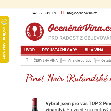
Přejít
na
obsah
+420 725 749 859
info@ocenenavina.cz
ÚVOD
DEGUSTAČNÍ SADY
BÍLÁ VÍNA
Domů
ČERVENÁ VÍNA
Vína dle odrůdy
Ostat
Pinot Noir (Rulandské
Vybral
jsem pro vás TOP 2 Pino
vinařství.
Srovnejte si chuťový 