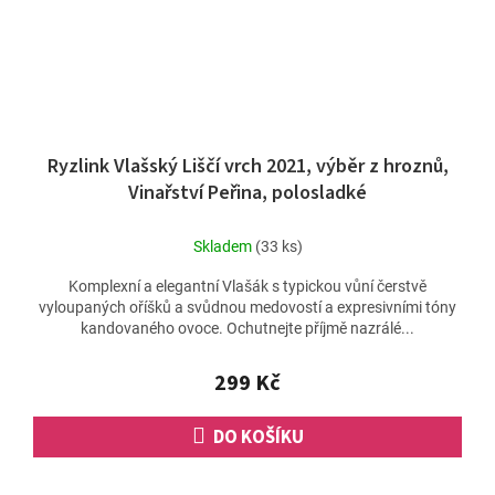
Ryzlink Vlašský Liščí vrch 2021, výběr z hroznů,
Vinařství Peřina, polosladké
Skladem
(33 ks)
Komplexní a elegantní Vlašák s typickou vůní čerstvě
vyloupaných oříšků a svůdnou medovostí a expresivními tóny
kandovaného ovoce. Ochutnejte příjmě nazrálé...
299 Kč
DO KOŠÍKU