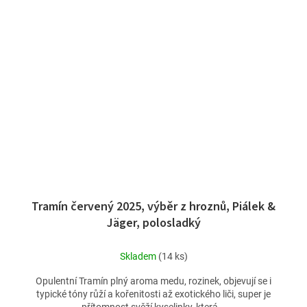
Tramín červený 2025, výběr z hroznů, Piálek &
Jäger, polosladký
Skladem
(14 ks)
Opulentní Tramín plný aroma medu, rozinek, objevují se i
typické tóny růží a kořenitosti až exotického liči, super je
přítomnost svěží kyselinky, která...