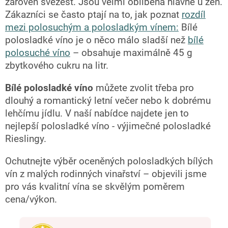
zároveň svěžest. Jsou velmi oblíbená hlavně u žen.
Zákazníci se často ptají na to, jak poznat
rozdíl
mezi polosuchým a polosladkým vínem:
Bílé
polosladké víno je o něco málo sladší než
bílé
polosuché víno
– obsahuje maximálně 45 g
zbytkového cukru na litr.
Bílé polosladké víno
můžete zvolit třeba pro
dlouhý a romantický letní večer nebo k dobrému
lehčímu jídlu. V naší nabídce najdete jen to
nejlepší polosladké víno - výjimečné polosladké
Rieslingy.
Ochutnejte výběr oceněných polosladkých bílých
vín z malých rodinných vinařství – objevili jsme
pro vás kvalitní vína se skvělým poměrem
cena/výkon.