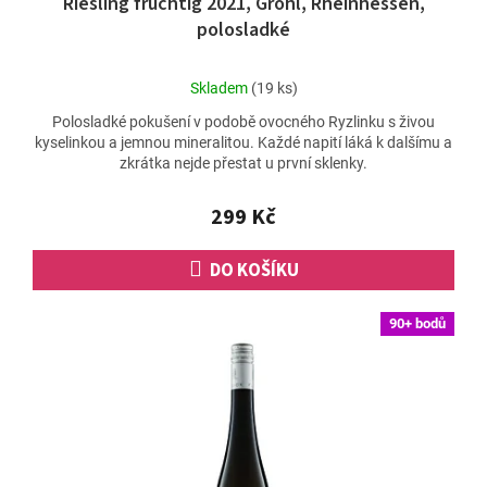
Riesling fruchtig 2021, Gröhl, Rheinhessen,
polosladké
Průměrné
Skladem
(19 ks)
hodnocení
Polosladké pokušení v podobě ovocného Ryzlinku s živou
produktu
kyselinkou a jemnou mineralitou. Každé napití láká k dalšímu a
je
zkrátka nejde přestat u první sklenky.
5,0
z
5
299 Kč
hvězdiček.
DO KOŠÍKU
90+ bodů