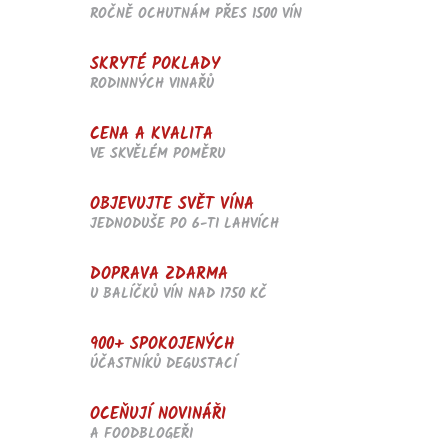
p
ROČNĚ OCHUTNÁM PŘES 1500 VÍN
r
v
SKRYTÉ POKLADY
k
RODINNÝCH VINAŘŮ
y
v
ý
CENA A KVALITA
p
VE SKVĚLÉM POMĚRU
i
s
u
OBJEVUJTE SVĚT VÍNA
JEDNODUŠE PO 6-TI LAHVÍCH
DOPRAVA ZDARMA
U BALÍČKŮ VÍN NAD 1750 KČ
900+ SPOKOJENÝCH
ÚČASTNÍKŮ DEGUSTACÍ
OCEŇUJÍ NOVINÁŘI
A FOODBLOGEŘI