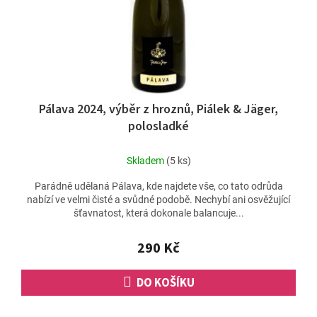
d
u
k
t
ů
Pálava 2024, výběr z hroznů, Piálek & Jäger,
polosladké
Skladem
(5 ks)
Parádně udělaná Pálava, kde najdete vše, co tato odrůda
nabízí ve velmi čisté a svůdné podobě. Nechybí ani osvěžující
šťavnatost, která dokonale balancuje...
290 Kč
DO KOŠÍKU