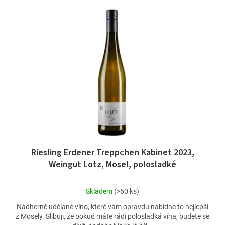
Riesling Erdener Treppchen Kabinet 2023,
Weingut Lotz, Mosel, polosladké
Průměrné
Skladem
(>60 ks)
hodnocení
Nádherně udělané víno, které vám opravdu nabídne to nejlepší
produktu
z Mosely. Slibuji, že pokud máte rádi polosladká vína, budete se
je