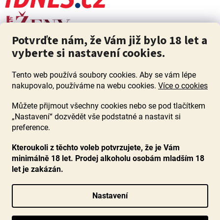
Potvrďte nám, že Vám již bylo 18 let a
vyberte si nastavení cookies.
Tento web používá soubory cookies. Aby se vám lépe
nakupovalo, používáme na webu cookies.
Více o cookies
Můžete přijmout všechny cookies nebo se pod tlačítkem
„Nastavení“ dozvědět vše podstatné a nastavit si
ZÁKAZ PRODEJE ALKOHOLU OSOBÁM MLADŠÍM 18 LET. Pijte s
mírou i když pijete s Mírou.
preference.
Kteroukoli z těchto voleb potvrzujete, že je Vám
minimálně 18 let. Prodej alkoholu osobám mladším 18
let je zakázán.
Vytvořil Shoptet
Nastavení
Copyright 2026
www.ocenenavina.cz
. Všechna práva vyhrazena.