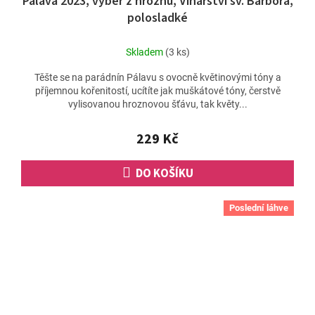
Pálava 2023, výběr z hroznů, Vinařství sv. Barbora,
polosladké
Skladem
(3 ks)
Těšte se na parádnín Pálavu s ovocně květinovými tóny a
příjemnou kořenitostí, ucítíte jak muškátové tóny, čerstvě
vylisovanou hroznovou šťávu, tak květy...
229 Kč
DO KOŠÍKU
Poslední láhve