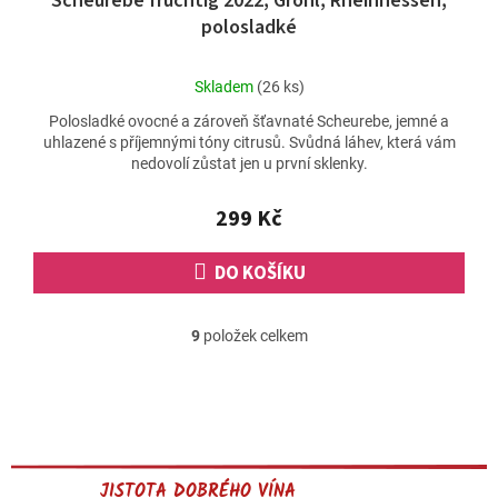
Scheurebe fruchtig 2022, Gröhl, Rheinhessen,
polosladké
Průměrné
Skladem
(26 ks)
hodnocení
Polosladké ovocné a zároveň šťavnaté Scheurebe, jemné a
produktu
uhlazené s příjemnými tóny citrusů. Svůdná láhev, která vám
je
nedovolí zůstat jen u první sklenky.
5,0
z
5
299 Kč
hvězdiček.
DO KOŠÍKU
9
položek celkem
O
v
l
á
d
a
c
JISTOTA DOBRÉHO VÍNA
í