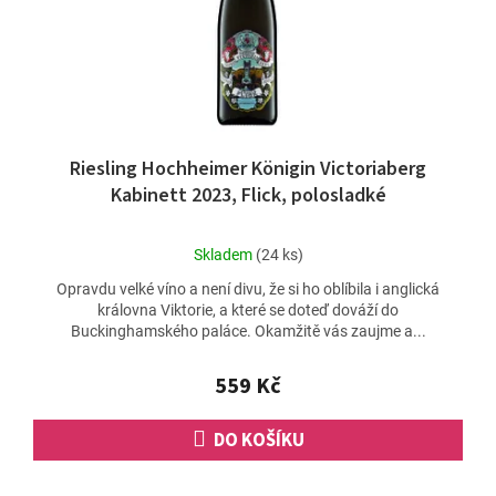
Riesling Hochheimer Königin Victoriaberg
Kabinett 2023, Flick, polosladké
Průměrné
Skladem
(24 ks)
hodnocení
Opravdu velké víno a není divu, že si ho oblíbila i anglická
produktu
královna Viktorie, a které se doteď dováží do
je
Buckinghamského paláce. Okamžitě vás zaujme a...
4,9
z
5
559 Kč
hvězdiček.
DO KOŠÍKU