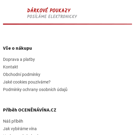
DÁRKOVÉ POUKAZY
POSÍLÁME ELEKTRONICKY
Z
á
p
Vše o nákupu
a
t
Doprava a platby
í
Kontakt
Obchodní podmínky
Jaké cookies pouzíváme?
Podmínky ochrany osobních údajů
Příběh OCENĚNÁVÍNA.CZ
Náš příběh
Jak vybíráme vína