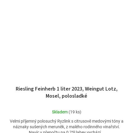
Riesling Feinherb 1 liter 2023, Weingut Lotz,
Mosel, polosladké
Průměrné
Skladem
(19 ks)
hodnocení
Velmi příjemný polosuchý Ryzlink s citrusově medovými tóny a
produktu
náznaky sušených meruněk, z malého rodinného vinařství.
je
Navíc v přepočtu na 0,75l lahev vychází...