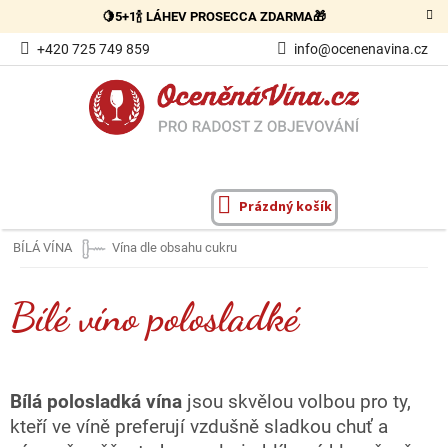
Přejít
🍋5+1🍾 LÁHEV PROSECCA ZDARMA🎁
na
obsah
+420 725 749 859
info@ocenenavina.cz
Prázdný košík
NÁKUPNÍ
KOŠÍK
BÍLÁ VÍNA
Vína dle obsahu cukru
Bílé víno polosladké
Bílá polosladká vína
jsou skvělou volbou pro ty,
kteří ve víně preferují vzdušně sladkou chuť a