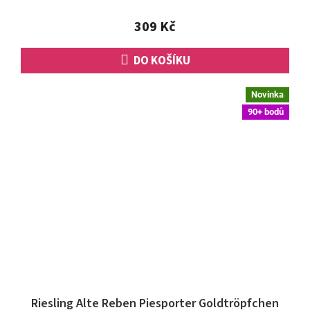
309 Kč
DO KOŠÍKU
Novinka
90+ bodů
Riesling Alte Reben Piesporter Goldtröpfchen