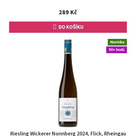
z
5
289 Kč
hvězdiček.
DO KOŠÍKU
Novinka
90+ bodů
Riesling Wickerer Nonnberg 2024, Flick, Rheingau