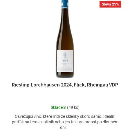
Sleva 25%
Riesling Lorchhausen 2024, Flick, Rheingau VDP
Průměrné
Skladem
(49 ks)
hodnocení
Osvěžující víno, které mizí ze sklenky skoro samo. Ideální
produktu
parťák na terasu, piknik nebo jen tak pro radost po dlouhém
je
dni.
2,5