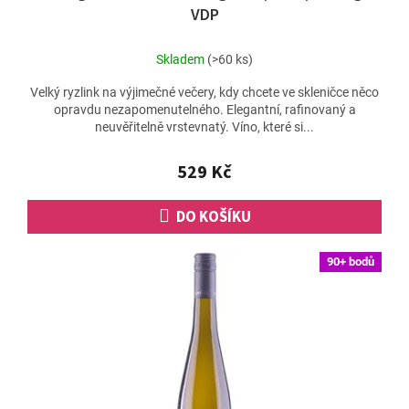
VDP
Skladem
(>60 ks)
Velký ryzlink na výjimečné večery, kdy chcete ve skleničce něco
opravdu nezapomenutelného. Elegantní, rafinovaný a
neuvěřitelně vrstevnatý. Víno, které si...
529 Kč
DO KOŠÍKU
90+ bodů