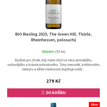
d
u
k
t
ů
BIO Riesling 2025, The Green Hill, Thörle,
Rheinhessen, polosuchý
Skladem
(52 ks)
Ryzlink pro chvíle, kdy máte chuť na něco jemnějšího,
voňavějšího a krásně pohodového. Tóny meruněk, květinového
nektaru a lehké medovosti doplňuje svěží...
279 Kč
DO KOŠÍKU
Akce