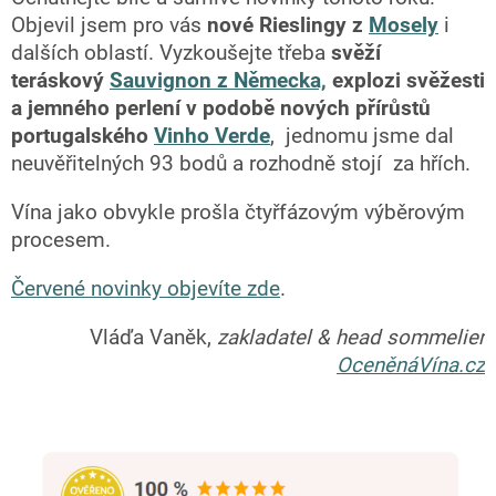
Objevil jsem pro vás
nové Rieslingy z
Mosely
i
dalších oblastí. Vyzkoušejte třeba
svěží
teráskový
Sauvignon z Německa,
explozi svěžesti
a jemného perlení v podobě nových přírůstů
portugalského
Vinho Verde
, jednomu jsme dal
neuvěřitelných 93 bodů a rozhodně stojí za hřích.
Vína jako obvykle prošla čtyřfázovým výběrovým
procesem.
Červené novinky objevíte zde
.
Vláďa Vaněk,
zakladatel & head sommelier
OceněnáVína.cz