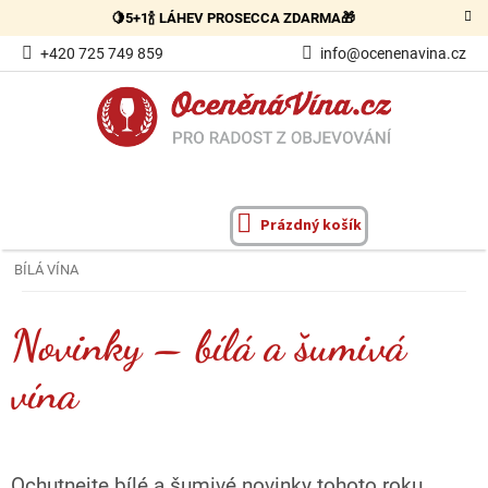
Přejít
🍋5+1🍾 LÁHEV PROSECCA ZDARMA🎁
na
obsah
+420 725 749 859
info@ocenenavina.cz
Prázdný košík
NÁKUPNÍ
KOŠÍK
BÍLÁ VÍNA
Novinky – bílá a šumivá
vína
Ochutnejte bílé a šumivé novinky tohoto roku.