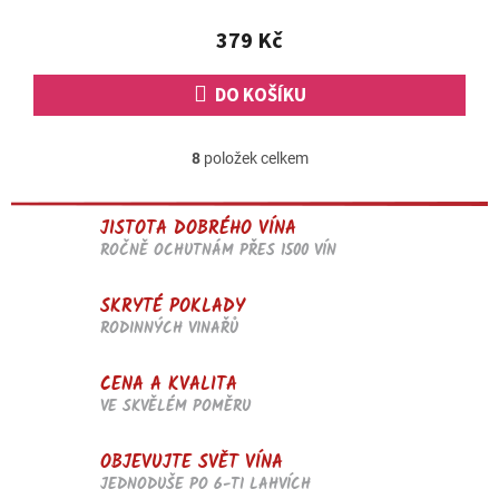
z
5
379 Kč
hvězdiček.
DO KOŠÍKU
8
položek celkem
O
v
l
JISTOTA DOBRÉHO VÍNA
á
d
ROČNĚ OCHUTNÁM PŘES 1500 VÍN
a
c
SKRYTÉ POKLADY
í
RODINNÝCH VINAŘŮ
p
r
v
CENA A KVALITA
k
VE SKVĚLÉM POMĚRU
y
v
OBJEVUJTE SVĚT VÍNA
ý
p
JEDNODUŠE PO 6-TI LAHVÍCH