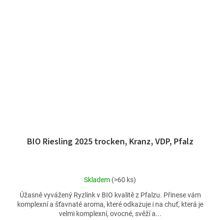
BIO Riesling 2025 trocken, Kranz, VDP, Pfalz
Průměrné
Skladem
(>60 ks)
hodnocení
Úžasně vyvážený Ryzlink v BIO kvalitě z Pfalzu. Přinese vám
produktu
komplexní a šťavnaté aroma, které odkazuje i na chuť, která je
je
velmi komplexní, ovocné, svěží a...
5,0