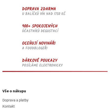
i
s
DOPRAVA ZDARMA
u
U BALÍČKŮ VÍN NAD 1750 KČ
900+ SPOKOJENÝCH
ÚČASTNÍKŮ DEGUSTACÍ
OCEŇUJÍ NOVINÁŘI
A FOODBLOGEŘI
DÁRKOVÉ POUKAZY
POSÍLÁME ELEKTRONICKY
Z
á
p
Vše o nákupu
a
t
Doprava a platby
í
Kontakt