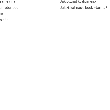
íráme vína
Jak poznat kvalitní víno
ení obchodu
Jak získat náš e-book zdarma?
ce
 o nás