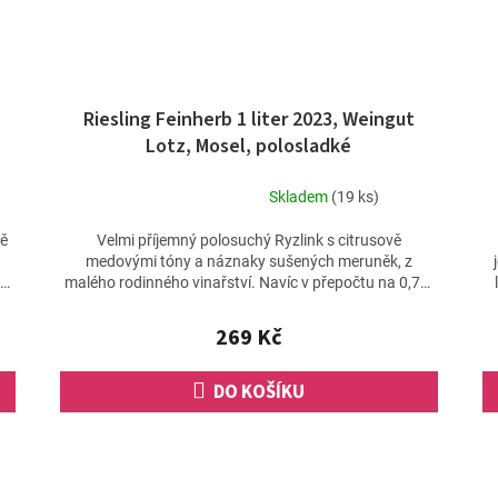
Riesling Feinherb 1 liter 2023, Weingut
Lotz, Mosel, polosladké
Skladem
(19 ks)
Průměrné
hodnocení
vě
Velmi příjemný polosuchý Ryzlink s citrusově
produktu
medovými tóny a náznaky sušených meruněk, z
je
e
malého rodinného vinařství. Navíc v přepočtu na 0,75l
4,8
lahev vychází...
z
269 Kč
5
hvězdiček.
DO KOŠÍKU
O
v
l