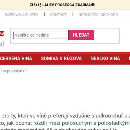
🍋5+1🍾 LÁHEV PROSECCA ZDARMA🎁
DOPRAVA A PLATBY
KONTAKT
HODNOCENÍ OBCHODU
HLEDAT
ČERVENÁ VÍNA
ŠUMIVÁ & RŮŽOVÁ
NEALKO VÍNA
 víno polosladké
pro ty, kteří ve víně preferují vzdušně sladkou chuť 
to, jak poznat
rozdíl mezi polosuchým a polosladkým