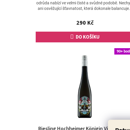
odrůda nabízí ve velmi čisté a svůdné podobě. Nechy
ani osvěžující šťavnatost, která dokonale balancuje.
290 Kč
DO KOŠÍKU
90+ bod
Riesling Hochheimer Königin Victoriaber