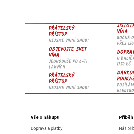
JISTOT
PŘÁTELSKÝ
VÍNA
PŘÍSTUP
ROČNĚ 
NEJSME VINNÍ SNOBI
PŘES 150
OBJEVUJTE SVĚT
DOPRA
VÍNA
U BALÍČ
JEDNODUŠE PO 6-TI
1750 KČ
LAHVÍCH
DÁRKO
PŘÁTELSKÝ
POUKA
PŘÍSTUP
POSÍLÁM
NEJSME VINNÍ SNOBI
ELEKTRO
Z
á
p
Vše o nákupu
Příbě
a
t
Doprava a platby
Náš pří