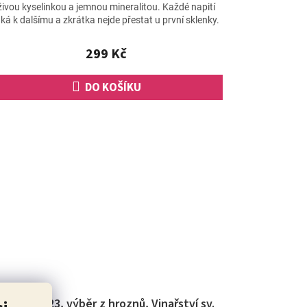
produktu
živou kyselinkou a jemnou mineralitou. Každé napití
je
áká k dalšímu a zkrátka nejde přestat u první sklenky.
5,0
z
299 Kč
5
hvězdiček.
DO KOŠÍKU
Pálava 2023, výběr z hroznů, Vinařství sv.