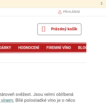
PŘIHLÁŠENÍ
NÁKUPNÍ
Prázdný košík
KOŠÍK
DÁRKY
HODNOCENÍ
FIREMNÍ VÍNO
BLOG
MŮJ P
a zároveň svěžest. Jsou velmi oblíbená
 vínem:
Bílé polosladké víno je o něco