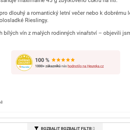
sahuje maximálně 45 g zbytkového cukru na litr.
 pro dlouhý a romantický letní večer nebo k dobrému l
olosladké Rieslingy.
bílých vín z malých rodinných vinařství – objevili js
ně
ROZBALIT FILTR