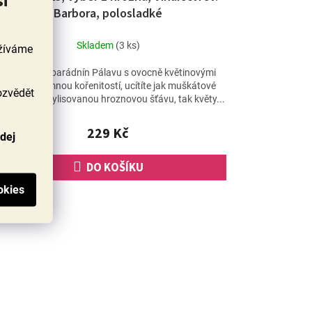
si
Barbora, polosladké
Skladem
(3 ks)
užíváme
Těšte se na parádnín Pálavu s ovocně květinovými
tóny a příjemnou kořenitostí, ucítíte jak muškátové
ozvědět
ny, čerstvě vylisovanou hroznovou šťávu, tak květy...
229 Kč
odej
DO KOŠÍKU