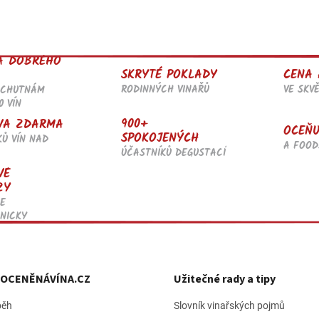
á
d
a
c
A DOBRÉHO
í
SKRYTÉ POKLADY
CENA 
p
RODINNÝCH VINAŘŮ
VE SKV
OCHUTNÁM
r
0 VÍN
v
k
900+
VA ZDARMA
OCEŇU
y
SPOKOJENÝCH
KŮ VÍN NAD
v
A FOOD
ÚČASTNÍKŮ DEGUSTACÍ
ý
VÉ
p
ZY
i
s
E
u
NICKY
h OCENĚNÁVÍNA.CZ
Užitečné rady a tipy
běh
Slovník vinařských pojmů