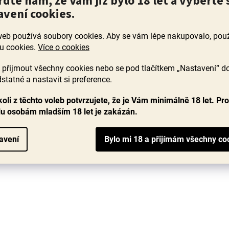
rďte nám, že Vám již bylo 18 let a vyberte 
Piálek & Jäger, polosladký
avení cookies.
Skladem
(14 ks)
web používá soubory cookies. Aby se vám lépe nakupovalo, po
u cookies.
Více o cookies
Opulentní Tramín plný aroma medu, rozinek, objevují se
do
i typické tóny růží a kořenitosti až exotického liči, super
přijmout všechny cookies nebo se pod tlačítkem „Nastavení“ d
.
je přítomnost svěží kyselinky, která...
tó
statné a nastavit si preference.
299 Kč
oli z těchto voleb potvrzujete, že je Vám minimálně 18 let. Pr
lu osobám mladším 18 let je zakázán.
DO KOŠÍKU
avení
ve