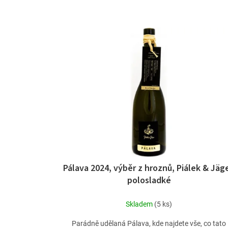
p
r
V
o
ý
d
p
u
i
k
s
t
p
ů
r
o
d
u
k
t
ů
Pálava 2024, výběr z hroznů, Piálek & Jäge
polosladké
Skladem
(5 ks)
Parádně udělaná Pálava, kde najdete vše, co tato