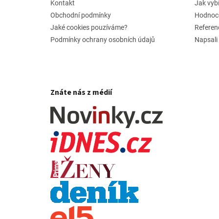
í
Kontakt
Jak vyb
Obchodní podmínky
Hodnoc
Jaké cookies pouzíváme?
Referen
Podmínky ochrany osobních údajů
Napsali
Znáte nás z médií