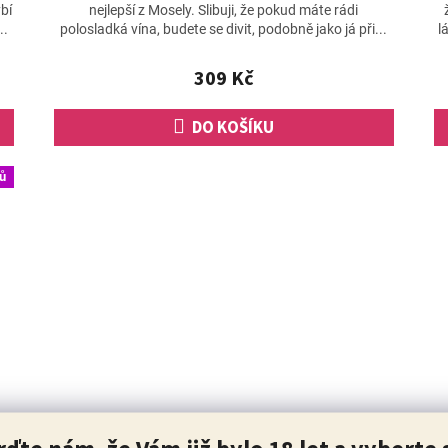
produktu
bí
nejlepší z Mosely. Slibuji, že pokud máte rádi
je
..
polosladká vína, budete se divit, podobně jako já při...
l
4,8
z
309 Kč
5
hvězdiček.
DO KOŠÍKU
ů
g
Tramín červený 2025, výběr z hroznů,