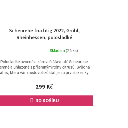
Scheurebe fruchtig 2022, Gröhl,
Rheinhessen, polosladké
Skladem
(26 ks)
Průměrné
hodnocení
Polosladké ovocné a zároveň šťavnaté Scheurebe,
produktu
jemné a uhlazené s příjemnými tóny citrusů. Svůdná
je
láhev, která vám nedovolí zůstat jen u první sklenky.
5,0
z
299 Kč
5
hvězdiček.
DO KOŠÍKU