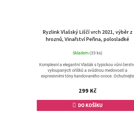
Ryzlink Vlašský Liščí vrch 2021, výběr z
hroznů, Vinařství Peřina, polosladké
Skladem
(33 ks)
Komplexní a elegantní Vlašák s typickou vůní čerst
vyloupaných oříšků a svůdnou medovostí a
expresivními tóny kandovaného ovoce. Ochutnejt
příjmě nazrálé...
299 Kč
DO KOŠÍKU