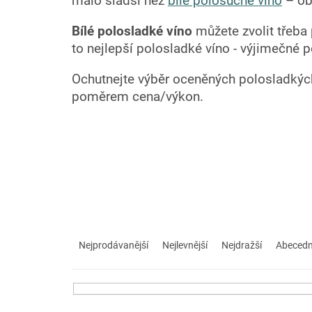
málo sladší než
bílé polosuché víno
– ob
Bílé polosladké víno
můžete zvolit třeba
to nejlepší polosladké víno - výjimečné p
Ochutnejte výběr oceněných polosladkých 
poměrem cena/výkon.
Ř
a
Nejprodávanější
Nejlevnější
Nejdražší
Abeced
z
e
n
í