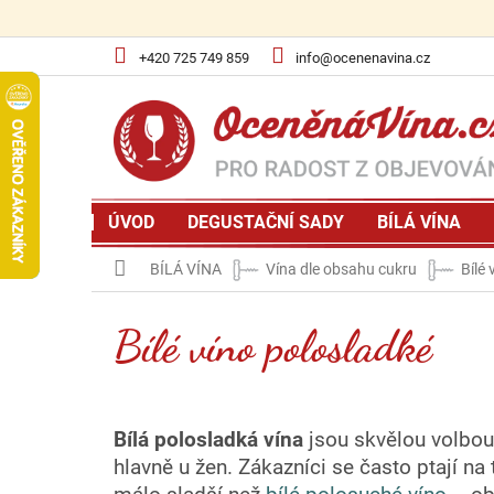
Přejít
na
obsah
+420 725 749 859
info@ocenenavina.cz
ÚVOD
DEGUSTAČNÍ SADY
BÍLÁ VÍNA
Domů
BÍLÁ VÍNA
Vína dle obsahu cukru
Bílé
Bílé víno polosladké
Bílá polosladká vína
jsou skvělou volbou 
hlavně u žen. Zákazníci se často ptají na 