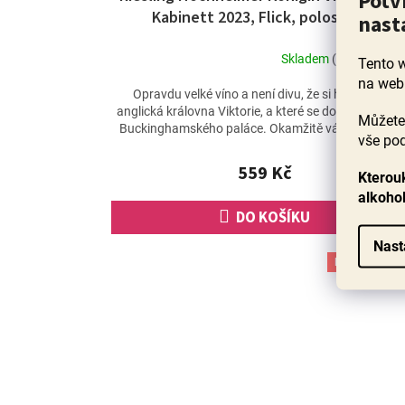
Potv
Kabinett 2023, Flick, polosladké
nast
Skladem
(24 ks)
Tento 
Průměrné
na web
hodnocení
Opravdu velké víno a není divu, že si ho oblíbila i
produktu
anglická královna Viktorie, a které se doteď dováží 
Můžete 
je
Buckinghamského paláce. Okamžitě vás zaujme a..
vše pod
4,9
z
559 Kč
5
Kterouk
hvězdiček.
alkoho
DO KOŠÍKU
Nast
Poslední láh