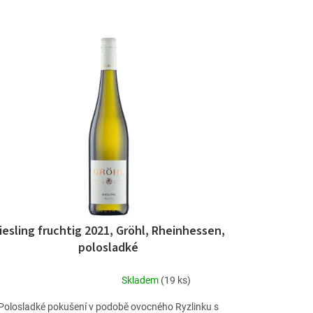
iesling fruchtig 2021, Gröhl, Rheinhessen,
polosladké
Skladem
(19 ks)
Průměrné
hodnocení
Polosladké pokušení v podobě ovocného Ryzlinku s