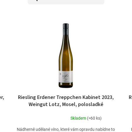
r,
Riesling Erdener Treppchen Kabinet 2023,
R
Weingut Lotz, Mosel, polosladké
Skladem
(>60 ks)
Průměrné
hodnocení
Nádherně udělané víno, které vám opravdu nabídne to