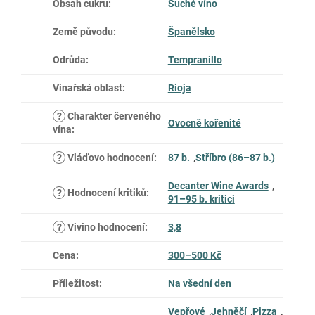
Obsah cukru
:
Suché víno
Země původu
:
Španělsko
Odrůda
:
Tempranillo
Vinařská oblast
:
Rioja
?
Charakter červeného
Ovocně kořenité
vína
:
?
Vláďovo hodnocení
:
87 b.
,
Stříbro (86–87 b.)
Decanter Wine Awards
,
?
Hodnocení kritiků
:
91–95 b. kritici
?
Vivino hodnocení
:
3,8
Cena
:
300–500 Kč
Příležitost
:
Na všední den
Vepřové
,
Jehněčí
,
Pizza
,