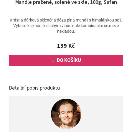
Mandle pražené, solené ve skle, 100g, Šufan
Krásná dárková skleněná dóza plná mandlí s himalájskou solí.
Výborně se hodí k suchým vínům, ale kombinacím se meze
nekladou.
139 Kč
DO KOŠÍKU
Detailní popis produktu