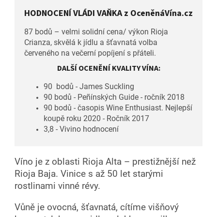
HODNOCENÍ VLÁDI VAŇKA z OceněnáVína.cz
87 bodů – velmi solidní cena/ výkon Rioja
Crianza, skvělá k jídlu a šťavnatá volba
červeného na večerní popíjení s přáteli.
DALŠÍ OCENĚNÍ KVALITY VÍNA:
90 bodů - James Suckling
90 bodů - Peñínských Guide - ročník 2018
90 bodů - časopis Wine Enthusiast. Nejlepší
koupě roku 2020 - Ročník 2017
3,8 - Vivino hodnocení
Víno je z oblasti Rioja Alta – prestižnější než
Rioja Baja. Vinice s až 50 let starými
rostlinami vinné révy.
Vůně je ovocná, šťavnatá, cítíme višňový