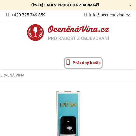
Přejít
🍋5+1🍾 LÁHEV PROSECCA ZDARMA🎁
na
obsah
+420 725 749 859
info@ocenenavina.cz
Prázdný košík
NÁKUPNÍ
KOŠÍK
ČERVENÁ VÍNA