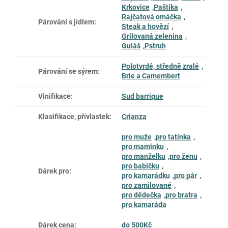
Krkovice
,
Paštika
,
Rajčatová omáčka
,
Párování s jídlem
:
Steak a hovězí
,
Grilovaná zelenina
,
Guláš
,
Pstruh
Polotvrdé, středně zralé
,
Párování se sýrem
:
Brie a Camembert
Vinifikace
:
Sud barrique
Klasifikace, přívlastek
:
Crianza
pro muže
,
pro tatínka
,
pro maminku
,
pro manželku
,
pro ženu
,
pro babičku
,
Dárek pro
:
pro kamarádku
,
pro pár
,
pro zamilované
,
pro dědečka
,
pro bratra
,
pro kamaráda
Dárek cena
:
do 500Kč