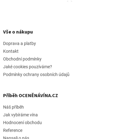
Z
á
p
Vše o nákupu
a
t
Doprava a platby
í
Kontakt
Obchodní podmínky
Jaké cookies pouzíváme?
Podmínky ochrany osobních údajů
Příběh OCENĚNÁVÍNA.CZ
Náš příběh
Jak vybíráme vína
Hodnocení obchodu
Reference
Napsali o nás