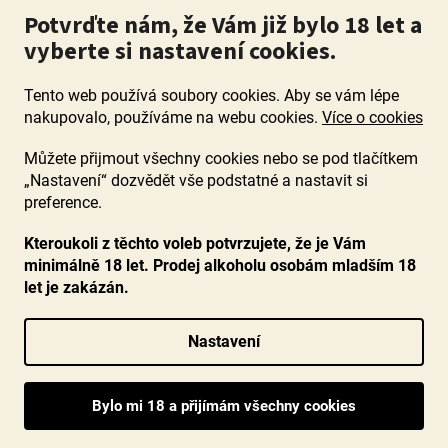
Potvrďte nám, že Vám již bylo 18 let a
vyberte si nastavení cookies.
Tento web používá soubory cookies. Aby se vám lépe
nakupovalo, používáme na webu cookies.
Více o cookies
Můžete přijmout všechny cookies nebo se pod tlačítkem
„Nastavení“ dozvědět vše podstatné a nastavit si
ZÁKAZ PRODEJE ALKOHOLU OSOBÁM MLADŠÍM 18 LET. Pijte s
mírou i když pijete s Mírou.
preference.
Kteroukoli z těchto voleb potvrzujete, že je Vám
minimálně 18 let. Prodej alkoholu osobám mladším 18
let je zakázán.
Vytvořil Shoptet
Nastavení
Copyright 2026
www.ocenenavina.cz
. Všechna práva vyhrazena.
Upravit nastavení cookies