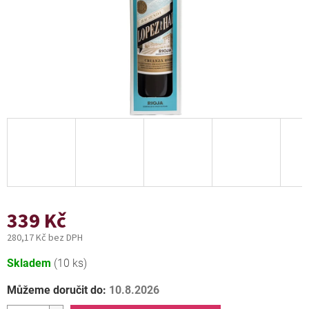
339 Kč
280,17 Kč bez DPH
Měrná
Skladem
(10 ks)
cena:
Můžeme doručit do:
10.8.2026