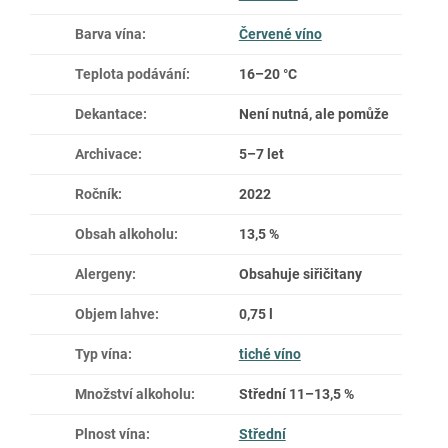
Barva vína
:
Červené víno
Teplota podávání
:
16–20 °C
Dekantace
:
Není nutná, ale pomůže
Archivace
:
5–7 let
Ročník
:
2022
Obsah alkoholu
:
13,5 %
Alergeny
:
Obsahuje siřičitany
Objem lahve
:
0,75 l
Typ vína
:
tiché víno
Množství alkoholu
:
Střední 11–13,5 %
Plnost vína
:
Střední