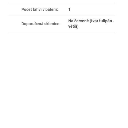
Počet lahví v balení
:
1
Na červené (tvar tulipán -
Doporučená sklenice
:
větší)