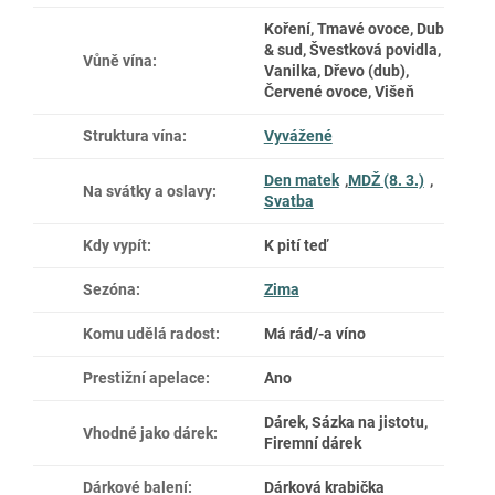
Koření, Tmavé ovoce, Dub
& sud, Švestková povidla,
Vůně vína
:
Vanilka, Dřevo (dub),
Červené ovoce, Višeň
Struktura vína
:
Vyvážené
Den matek
,
MDŽ (8. 3.)
,
Na svátky a oslavy
:
Svatba
Kdy vypít
:
K pití teď
Sezóna
:
Zima
Komu udělá radost
:
Má rád/-a víno
Prestižní apelace
:
Ano
Dárek, Sázka na jistotu,
Vhodné jako dárek
:
Firemní dárek
Dárkové balení
:
Dárková krabička