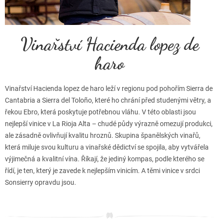
Vinařství Hacienda lopez de
haro
Vinařství Hacienda lopez de haro leží v regionu pod pohořím Sierra de
Cantabria a Sierra del Toloño, které ho chrání před studenými větry, a
řekou Ebro, která poskytuje potřebnou vláhu. V této oblasti jsou
nejlepší vinice v La Rioja Alta – chudé půdy výrazně omezují produkci,
ale zásadně ovlivňují kvalitu hroznů. Skupina španělských vinařů,
která miluje svou kulturu a vinařské dědictví se spojila, aby vytvářela
výjimečná a kvalitní vína. Říkají, že jediný kompas, podle kterého se
řídí, je ten, který je zavede k nejlepším vinicím. A těmi vinice v srdci
Sonsierry opravdu jsou.