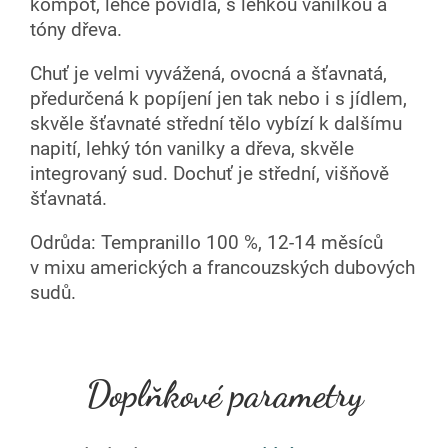
kompot, lehce povidla, s lehkou vanilkou a
tóny dřeva.
Chuť je velmi vyvážená, ovocná a šťavnatá,
předurčená k popíjení jen tak nebo i s jídlem,
skvěle šťavnaté střední tělo vybízí k dalšímu
napití, lehký tón vanilky a dřeva, skvěle
integrovaný sud. Dochuť je střední, višňově
šťavnatá.
Odrůda: Tempranillo 100 %, 12-14 měsíců
v mixu amerických a francouzských dubových
sudů.
Doplňkové parametry