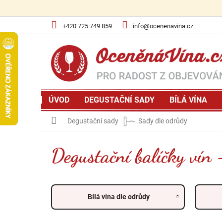
Přejít
na
obsah
+420 725 749 859
info@ocenenavina.cz
ÚVOD
DEGUSTAČNÍ SADY
BÍLÁ VÍNA
Domů
Degustační sady
Sady dle odrůdy
Degustační balíčky vín
Bílá vína dle odrůdy