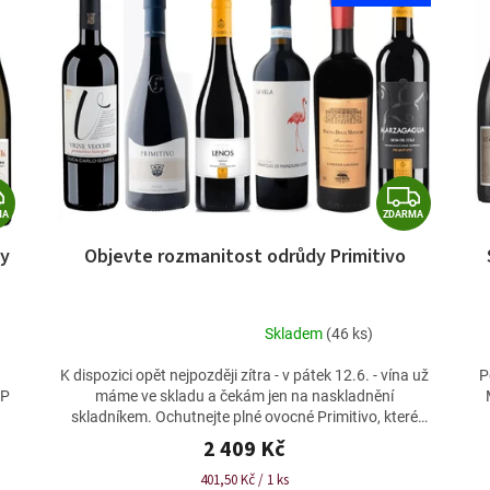
Z
Z
MA
ZDARMA
D
D
ky
Objevte rozmanitost odrůdy Primitivo
A
A
R
R
M
M
Skladem
(46 ks)
Průměrné
A
A
hodnocení
K dispozici opět nejpozději zítra - v pátek 12.6. - vína už
P
produktu
DP
máme ve skladu a čekám jen na naskladnění
je
skladníkem. Ochutnejte plné ovocné Primitivo, které
4,6
se...
2 409 Kč
z
5
Měrná
401,50 Kč / 1 ks