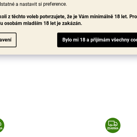
e
Objevte Pinot Grigio ze 4 různých vinařských oblastí a
O
statné a nastavit si preference.
ochutnejte, jak rozdílně může tato odrůda chutnat —
od svěží Itálie až po aromatický Nový Zéland....
oli z těchto voleb potvrzujete, že je Vám minimálně 18 let. Pr
1 999 Kč
lu osobám mladším 18 let je zakázán.
Měrná
333,17 Kč / 1 ks
cena:
avení
DO KOŠÍKU
Z
Z
MA
ZDARMA
D
D