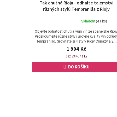
Tak chutná Rioja - odhalte tajemství
různých stylů Tempranilla z Riojy
Skladem
(41 ks)
Průměrné
hodnocení
Objevte bohatost chutí a vůní vín ze španělské Riojy
produktu
Prozkoumejte různé styly i úrovně kvality vín odrůd
je
Tempranillo. Srovnáte si 4 styly Riojy Crinazy a 2...
5,0
1 994 Kč
z
5
Měrná
332,33 Kč / 1 ks
hvězdiček.
cena:
DO KOŠÍKU