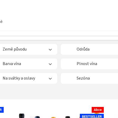
ně
Země původu
Odrůda
Barva vína
Plnost vína
Na svátky a oslavy
Sezóna
R
Akce
BESTSELLER