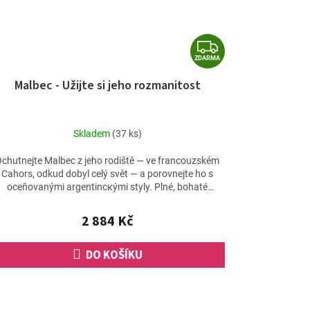
Z
ZDARMA
D
Malbec - Užijte si jeho rozmanitost
A
R
M
Skladem
(37 ks)
A
chutnejte Malbec z jeho rodiště — ve francouzském
Cahors, odkud dobyl celý svět — a porovnejte ho s
oceňovanými argentinскými styly. Plné, bohaté
Mendoza na...
2 884 Kč
DO KOŠÍKU