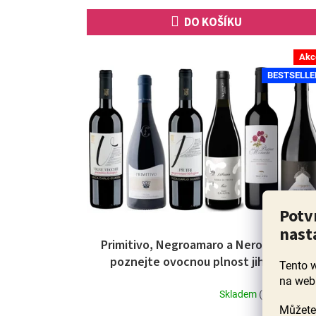
hvězdiček.
cena:
DO KOŠÍKU
Akc
BESTSELLE
Potv
ZDAR
nast
Primitivo, Negroamaro a Nero di Troia -
poznejte ovocnou plnost jihu Itálie
Tento 
na web
Skladem
(29 ks)
Průměrné
Můžete 