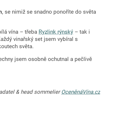
n
, se nimiž se snadno ponoříte do světa
bílá vína – třeba
Ryzlink rýnský
– tak i
Každý vinařský set jsem vybíral s
koutech světa.
Všechny jsem osobně ochutnal a pečlivě
adatel & head sommelier
OceněnáVína.cz