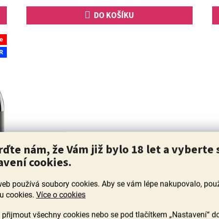
hvězdiček.
cena:
DO KOŠÍKU
e
R
Z
Z
rďte nám, že Vám již bylo 18 let a vyberte 
MA
ZDARMA
D
D
avení cookies.
Objevte rozmanitost Pinot Grigio a
A
A
Chardonnay
R
R
web používá soubory cookies. Aby se vám lépe nakupovalo, po
u cookies.
Více o cookies
M
M
Skladem
(5 ks)
A
A
přijmout všechny cookies nebo se pod tlačítkem „Nastavení“ d