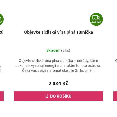
Z
Z
MA
ZDARMA
D
D
ků
Objevte sicilská vína plná sluníčka
A
A
R
R
M
M
Skladem
(3 ks)
A
A
Objevte sicilská vína plná sluníčka – odrůdy, které
O
,
dokonale vystihují energii a charakter tohoto ostrova.
...
Čeká vás svěží a aromatické bílé Grillo, plné...
2 034 Kč
DO KOŠÍKU