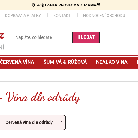
🍋5+1🍾 LÁHEV PROSECCA ZDARMA🎁
DOPRAVA A PLATBY
KONTAKT
HODNOCENÍ OBCHODU
HLEDAT
ČERVENÁ VÍNA
ŠUMIVÁ & RŮŽOVÁ
NEALKO VÍNA
 - Vína dle odrůdy
Červená vína dle odrůdy