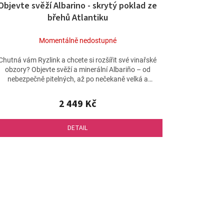
Objevte svěží Albarino - skrytý poklad ze
A
břehů Atlantiku
R
M
Momentálně nedostupné
A
Chutná vám Ryzlink a chcete si rozšířit své vinařské
obzory? Objevte svěží a minerální Albariño – od
nebezpečně pitelných, až po nečekaně velká a
komplexní...
2 449 Kč
DETAIL