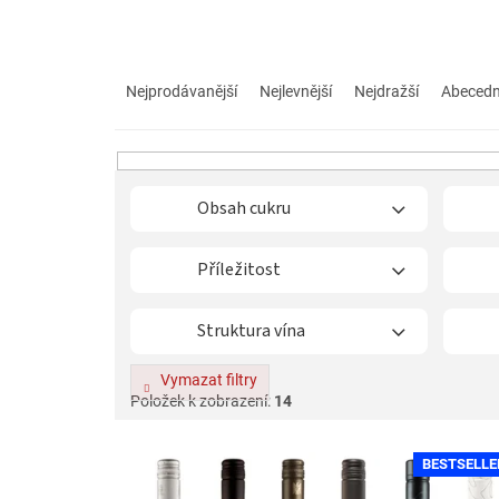
Ř
a
Nejprodávanější
Nejlevnější
Nejdražší
Abeced
z
e
n
í
p
Obsah cukru
r
o
Příležitost
d
u
k
Struktura vína
t
ů
Vymazat filtry
Položek k zobrazení:
14
V
BESTSELLE
ý