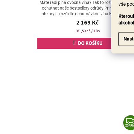
hodnocení
Máte rádi plná ovocná vína? Tak to rozhodně musít
vše pod
produktu
ochutnat naše bestsellery odrůdy Primitivo. Vinné
je
obzory si rozšíříte ochutnávkou vína Negroamaro,
Kterouk
4,7
doslova...
2 169 Kč
alkoho
z
5
Měrná
361,50 Kč / 1 ks
hvězdiček.
cena:
Nast
DO KOŠÍKU
ZDAR