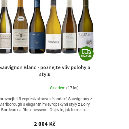
Z
ZDARMA
D
Sauvignon Blanc - poznejte vliv polohy a
A
stylu
R
M
Skladem
(17 ks)
Průměrné
A
hodnocení
orovnejte tři expresivní novozélandské Sauvignony z
produktu
Marlborough s elegantními evropskými styly z Loiry,
je
Bordeaux a Rheinhessenu. Objevte, jak terroir a...
5,0
z
2 064 Kč
5