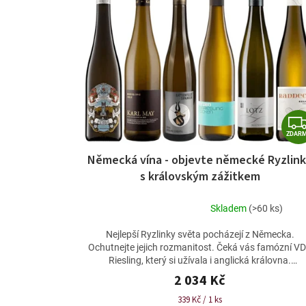
p
i
s
p
r
o
d
u
k
t
ZDAR
ů
Německá vína - objevte německé Ryzlin
s královským zážitkem
Skladem
(>60 ks)
Průměrné
hodnocení
Nejlepší Ryzlinky světa pocházejí z Německa.
produktu
Ochutnejte jejich rozmanitost. Čeká vás famózní V
je
Riesling, který si užívala i anglická královna.
5,0
Vyzkoušíte...
2 034 Kč
z
5
Měrná
339 Kč / 1 ks