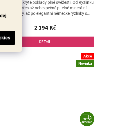
bjevte nové skryté poklady plné svěžesti. Od Ryzlinku
z Mosely, přes až nebezpečně pitelné minerální
Sauvignony, až po elegantní německé ryzlinky s
odej
velkým...
2 194 Kč
DETAIL
Akce
Novinka
Z
ZDARMA
D