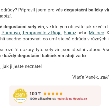
é odrůdy? Připravil jsem pro vás
degustační balíčky ví
abízí.
é degustační sety vín
, ve kterých objevíte jak skvělá 
é
Primitivo
,
Tempranillo z Rioja
,
Shiraz
nebo
Malbec
. 
hli snadno porovnat, co umí stejná odrůda v různých 
i rozšířit obzory, tyto sety vín jsou ideální volbou. 
že
každý degustační balíček vín stojí za to
.
 jak ji ještě neznáte!
Vláďa Vaněk,
zakl