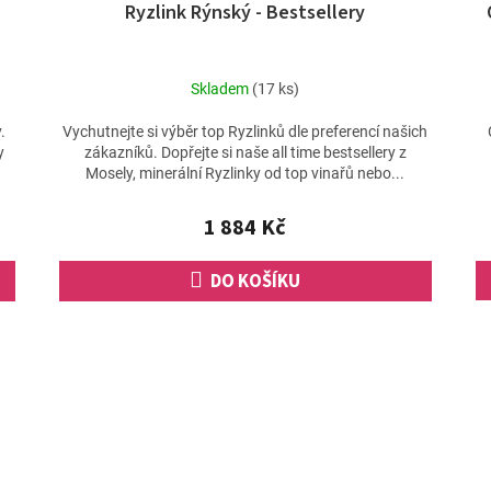
Ryzlink Rýnský - Bestsellery
A
A
R
R
M
M
Skladem
(17 ks)
A
A
.
Vychutnejte si výběr top Ryzlinků dle preferencí našich
y
zákazníků. Dopřejte si naše all time bestsellery z
Mosely, minerální Ryzlinky od top vinařů nebo...
1 884 Kč
DO KOŠÍKU