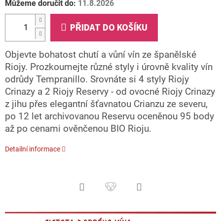
Můžeme doručit do:
11.8.2026
PŘIDAT DO KOŠÍKU
Objevte bohatost chutí a vůní vín ze španělské
Riojy. Prozkoumejte různé styly i úrovně kvality vín
odrůdy Tempranillo. Srovnáte si 4 styly Riojy
Crinazy a 2 Riojy Reservy - od ovocné Riojy Crinazy
z jihu přes elegantní šťavnatou Crianzu ze severu,
po 12 let archivovanou Reservu oceněnou 95 body
až po cenami ověnčenou BIO Rioju.
Detailní informace