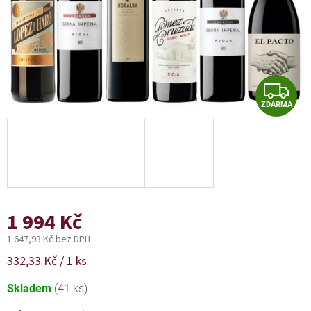
Z
ZDARMA
D
A
R
M
A
1 994 Kč
1 647,93 Kč bez DPH
Měrná
332,33 Kč / 1 ks
cena:
Skladem
(41 ks)