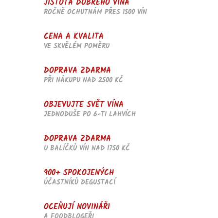
JISTOTA DOBRÉHO VÍNA
ROČNĚ OCHUTNÁM PŘES 1500 VÍN
CENA A KVALITA
VE SKVĚLÉM POMĚRU
DOPRAVA ZDARMA
PŘI NÁKUPU NAD 2500 KČ
OBJEVUJTE SVĚT VÍNA
JEDNODUŠE PO 6-TI LAHVÍCH
DOPRAVA ZDARMA
U BALÍČKŮ VÍN NAD 1750 KČ
900+ SPOKOJENÝCH
ÚČASTNÍKŮ DEGUSTACÍ
OCEŇUJÍ NOVINÁŘI
A FOODBLOGEŘI