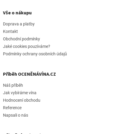
i
á
s
p
Vše o nákupu
h
a
o
t
Doprava a platby
d
í
n
Kontakt
o
Obchodní podmínky
c
Jaké cookies pouzíváme?
e
n
Podmínky ochrany osobních údajů
í
Příběh OCENĚNÁVÍNA.CZ
Náš příběh
Jak vybíráme vína
Hodnocení obchodu
Reference
Napsali o nás