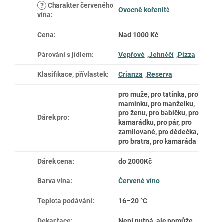
?
Charakter červeného
Ovocně kořenité
vína
:
Cena
:
Nad 1000 Kč
Párování s jídlem
:
Vepřové
,
Jehněčí
,
Pizza
Klasifikace, přívlastek
:
Crianza
,
Reserva
pro muže, pro tatínka, pro
maminku, pro manželku,
pro ženu, pro babičku, pro
Dárek pro
:
kamarádku, pro pár, pro
zamilované, pro dědečka,
pro bratra, pro kamaráda
Dárek cena
:
do 2000Kč
Barva vína
:
Červené víno
Teplota podávání
:
16–20 °C
Dekantace
:
Není nutná, ale pomůže