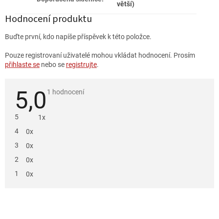
větší)
Hodnocení produktu
Buďte první, kdo napíše příspěvek k této položce.
Pouze registrovaní uživatelé mohou vkládat hodnocení. Prosím
přihlaste se
nebo se
registrujte
.
5,0
Průměrné
1 hodnocení
hodnocení
produktu
je
5
1x
5,0
z
4
0x
5
hvězdiček.
3
0x
2
0x
1
0x
V
ý
Z
p