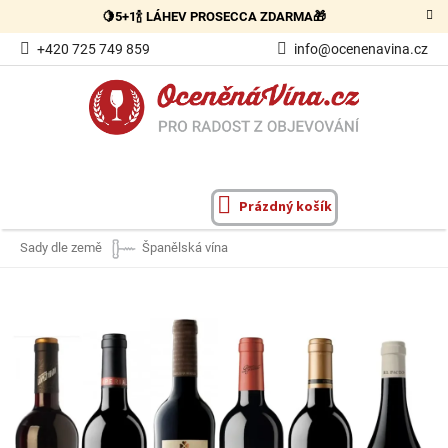
Přejít
🍋5+1🍾 LÁHEV PROSECCA ZDARMA🎁
na
obsah
+420 725 749 859
info@ocenenavina.cz
Prázdný košík
NÁKUPNÍ
KOŠÍK
Sady dle země
Španělská vína