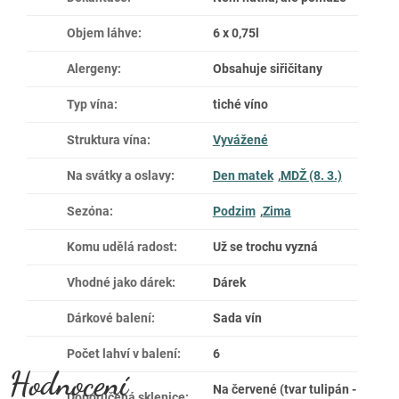
Objem láhve
:
6 x 0,75l
Alergeny
:
Obsahuje siřičitany
Typ vína
:
tiché víno
Struktura vína
:
Vyvážené
Na svátky a oslavy
:
Den matek
,
MDŽ (8. 3.)
Sezóna
:
Podzim
,
Zima
Komu udělá radost
:
Už se trochu vyzná
Vhodné jako dárek
:
Dárek
Dárkové balení
:
Sada vín
Počet lahví v balení
:
6
Na červené (tvar tulipán -
Doporučená sklenice
: