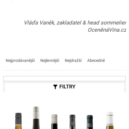
Vláďa Vaněk, zakladatel & head sommelier
OceněnáVína.cz
Ř
a
Nejprodávanější
Nejlevnější
Nejdražší
Abecedně
z
e
n
í
p
r
V
o
ý
d
p
u
i
k
s