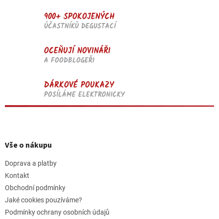
900+ SPOKOJENÝCH
ÚČASTNÍKŮ DEGUSTACÍ
OCEŇUJÍ NOVINÁŘI
A FOODBLOGEŘI
DÁRKOVÉ POUKAZY
POSÍLÁME ELEKTRONICKY
Z
á
p
Vše o nákupu
a
t
Doprava a platby
í
Kontakt
Obchodní podmínky
Jaké cookies pouzíváme?
Podmínky ochrany osobních údajů