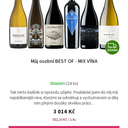
t
p
ů
r
o
d
u
k
t
Z
ů
ZDARMA
D
Můj osobní BEST OF - MIX VÍNA
A
R
M
Průměrné
Skladem
(24 ks)
A
hodnocení
Tak tento balíček si opravdu užijete. Poskládal jsem do něj má
produktu
nejoblíbenější vína, kterými se odměňuji a vychutnávám si díky
je
nim plnými doušky skvělou práci...
4,9
z
3 014 Kč
5
Měrná
502,33 Kč / 1 ks
hvězdiček.
cena: