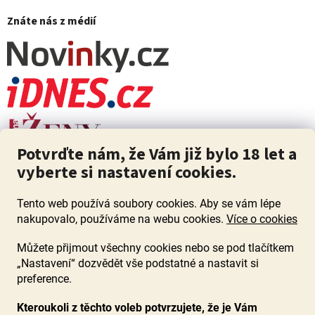
Znáte nás z médií
Potvrďte nám, že Vám již bylo 18 let a
vyberte si nastavení cookies.
Tento web používá soubory cookies. Aby se vám lépe
nakupovalo, používáme na webu cookies.
Více o cookies
Můžete přijmout všechny cookies nebo se pod tlačítkem
„Nastavení“ dozvědět vše podstatné a nastavit si
ZÁKAZ PRODEJE ALKOHOLU OSOBÁM MLADŠÍM 18 LET. Pijte s
mírou i když pijete s Mírou.
preference.
Kteroukoli z těchto voleb potvrzujete, že je Vám