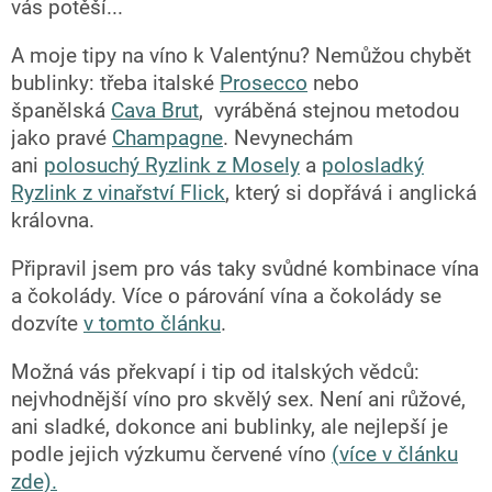
vás potěší...
A moje tipy na víno k Valentýnu? Nemůžou chybět
bublinky: třeba italské
Prosecco
nebo
španělská
Cava Brut
, vyráběná stejnou metodou
jako pravé
Champagne
. Nevynechám
ani
polosuchý Ryzlink z Mosely
a
polosladký
Ryzlink z vinařství Flick
, který si dopřává i anglická
královna.
Připravil jsem pro vás taky svůdné kombinace vína
a čokolády. Více o párování vína a čokolády se
dozvíte
v tomto článku
.
Možná vás překvapí i tip od italských vědců:
nejvhodnější víno pro skvělý sex. Není ani růžové,
ani sladké, dokonce ani bublinky, ale nejlepší je
podle jejich výzkumu červené víno
(více v článku
zde).