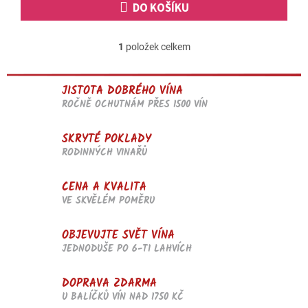
DO KOŠÍKU
1
položek celkem
O
v
l
JISTOTA DOBRÉHO VÍNA
á
d
ROČNĚ OCHUTNÁM PŘES 1500 VÍN
a
c
SKRYTÉ POKLADY
í
RODINNÝCH VINAŘŮ
p
r
v
CENA A KVALITA
k
VE SKVĚLÉM POMĚRU
y
v
OBJEVUJTE SVĚT VÍNA
ý
p
JEDNODUŠE PO 6-TI LAHVÍCH
i
s
DOPRAVA ZDARMA
u
U BALÍČKŮ VÍN NAD 1750 KČ