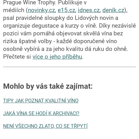
Prague Wine Trophy. Publikuje v
médiích (
novinky.cz
,
e15.cz
,
idnes.cz
,
deník.cz
),
psal pravidelné sloupky do Lidových novin a
organizuje degustace a kurzy o víně. Díky nezávislé
pozici vám pomáhá objevovat skvělá vína bez
rizika špatné volby - každé doporučené víno
osobně vybírá a za jeho kvalitu dá ruku do ohně.
Přečtete si
více o jeho příběhu
.
Mohlo by vás také zajímat
:
TIPY JAK POZNAT KVALITNÍ VÍNO
JAKÁ VÍNA SE HODÍ K ARCHIVACI?
NENÍ VŠECHNO ZLATO, CO SE TŘPYTÍ