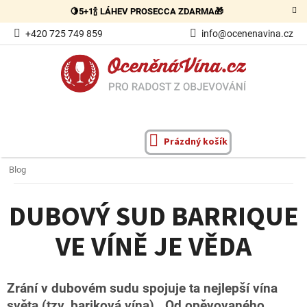
Přejít
🍋5+1🍾 LÁHEV PROSECCA ZDARMA🎁
na
obsah
+420 725 749 859
info@ocenenavina.cz
Prázdný košík
NÁKUPNÍ
KOŠÍK
Blog
DUBOVÝ SUD BARRIQUE
VE VÍNĚ JE VĚDA
Zrání v dubovém sudu spojuje ta nejlepší vína
světa (tzv. bariková vína). Od opěvovaného