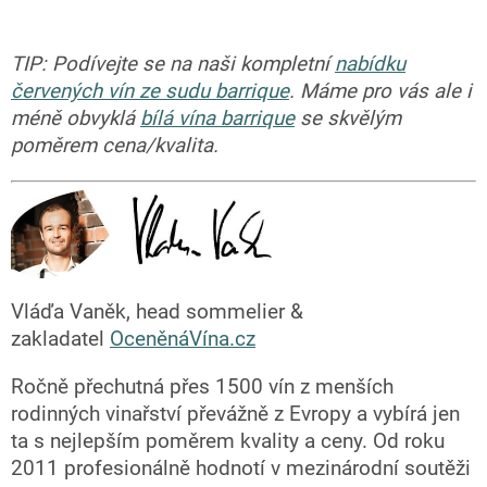
TIP: Podívejte se na naši kompletní
nabídku
červených vín ze sudu barrique
. Máme pro vás ale i
méně obvyklá
bílá vína barrique
se skvělým
poměrem cena/kvalita.
Vláďa Vaněk, head sommelier &
zakladatel
OceněnáVína.cz
Ročně přechutná přes 1500 vín z menších
rodinných vinařství převážně z Evropy a vybírá jen
ta s nejlepším poměrem kvality a ceny. Od roku
2011 profesionálně hodnotí v mezinárodní soutěži