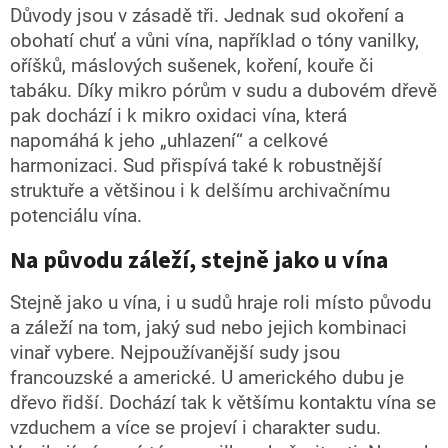
Důvody jsou v zásadě tři. Jednak sud okoření a
obohatí chuť a vůni vína, například o tóny vanilky,
oříšků, máslových sušenek, koření, kouře či
tabáku. Díky mikro pórům v sudu a dubovém dřevě
pak dochází i k mikro oxidaci vína, která
napomáhá k jeho „uhlazení“ a celkové
harmonizaci. Sud přispívá také k robustnější
struktuře a většinou i k delšímu archivačnímu
potenciálu vína.
Na původu záleží, stejně jako u ví
na
Stejně jako u vína, i u sudů hraje roli místo původu
a záleží na tom, jaký sud nebo jejich kombinaci
vinař vybere. Nejpoužívanější sudy jsou
francouzské a americké. U amerického dubu je
dřevo řidší. Dochází tak k většímu kontaktu vína se
vzduchem a více se projeví i charakter sudu.