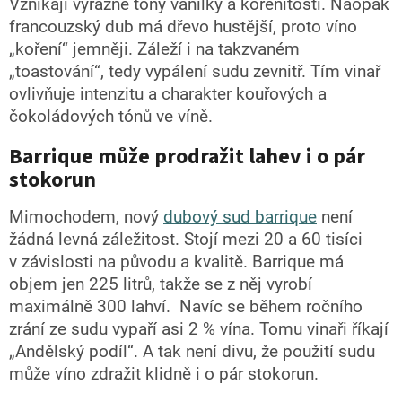
Vznikají výrazné tóny vanilky a kořenitosti. Naopak
francouzský dub má dřevo hustější, proto víno
„koření“ jemněji. Záleží i na takzvaném
„toastování“, tedy vypálení sudu zevnitř. Tím vinař
ovlivňuje intenzitu a charakter kouřových a
čokoládových tónů ve víně.
Barrique může prodražit lahev i o pár
stokorun
Mimochodem, nový
dubový sud barrique
není
žádná levná záležitost. Stojí mezi 20 a 60 tisíci
v závislosti na původu a kvalitě. Barrique má
objem jen 225 litrů, takže se z něj vyrobí
maximálně 300 lahví. Navíc se během ročního
zrání ze sudu vypaří asi 2 % vína. Tomu vinaři říkají
„Andělský podíl“. A tak není divu, že použití sudu
může víno zdražit klidně i o pár stokorun.