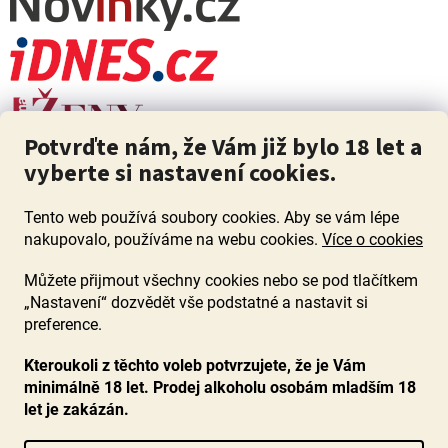
Potvrďte nám, že Vám již bylo 18 let a
vyberte si nastavení cookies.
Tento web používá soubory cookies. Aby se vám lépe
nakupovalo, používáme na webu cookies.
Více o cookies
Můžete přijmout všechny cookies nebo se pod tlačítkem
„Nastavení“ dozvědět vše podstatné a nastavit si
ZÁKAZ PRODEJE ALKOHOLU OSOBÁM MLADŠÍM 18 LET. Pijte s
mírou i když pijete s Mírou.
preference.
Kteroukoli z těchto voleb potvrzujete, že je Vám
minimálně 18 let. Prodej alkoholu osobám mladším 18
let je zakázán.