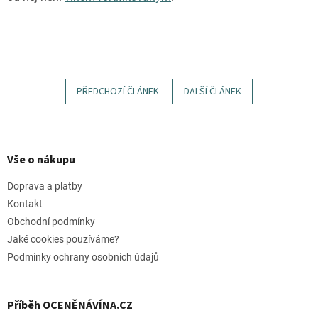
PŘEDCHOZÍ ČLÁNEK
DALŠÍ ČLÁNEK
Z
á
p
Vše o nákupu
a
t
Doprava a platby
í
Kontakt
Obchodní podmínky
Jaké cookies pouzíváme?
Podmínky ochrany osobních údajů
Příběh OCENĚNÁVÍNA.CZ