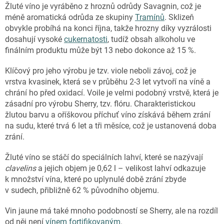
Žluté víno je vyráběno z hroznů odrůdy Savagnin, což je
méně aromatická odrůda ze skupiny
Tramínů
. Sklizeň
obvykle probíhá na konci října, takže hrozny díky vyzrálosti
dosahují vysoké
cukernatosti
, tudíž obsah alkoholu ve
finálním produktu může být 13 nebo dokonce až 15 %.
Klíčový pro jeho výrobu je tzv. viole neboli závoj, což je
vrstva kvasinek, která se v průběhu 2-3 let vytvoří na víně a
chrání ho před oxidací. Voile je velmi podobný vrstvě, která je
zásadní pro výrobu Sherry, tzv. flóru. Charakteristickou
žlutou barvu a oříškovou příchuť víno získává během zrání
na sudu, které trvá 6 let a tři měsíce, což je ustanovená doba
zrání.
Žluté víno se stáčí do speciálních lahví, které se nazývají
clavelins
a jejich objem je 0,62 l – velikost lahví odkazuje
k množství vína, které po uplynulé době zrání zbyde
v sudech, přibližně 62 % původního objemu.
Vin jaune má také mnoho podobností se Sherry, ale na rozdíl
od něj není
vínem fortifikovaným
.