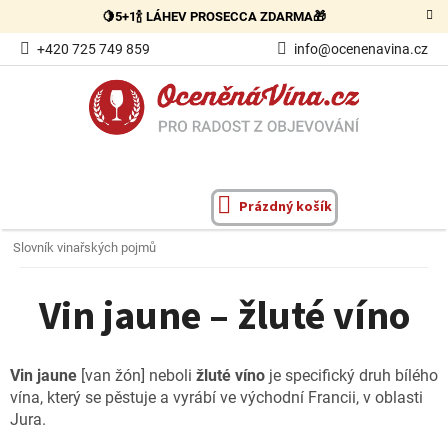
Přejít
🍋5+1🍾 LÁHEV PROSECCA ZDARMA🎁
na
obsah
+420 725 749 859
info@ocenenavina.cz
Prázdný košík
NÁKUPNÍ
KOŠÍK
Slovník vinařských pojmů
Vin jaune – žluté víno
Vin jaune
[van žón] neboli
žluté víno
je specifický druh bílého
vína, který se pěstuje a vyrábí ve východní Francii, v oblasti
Jura.