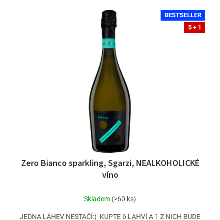
r
V
o
BESTSELLER
ý
d
5 + 1
p
u
i
k
s
t
p
ů
r
o
d
u
k
t
ů
Zero Bianco sparkling, Sgarzi, NEALKOHOLICKÉ
víno
Skladem
(>60 ks)
JEDNA LÁHEV NESTAČÍ:) KUPTE 6 LAHVÍ A 1 Z NICH BUDE