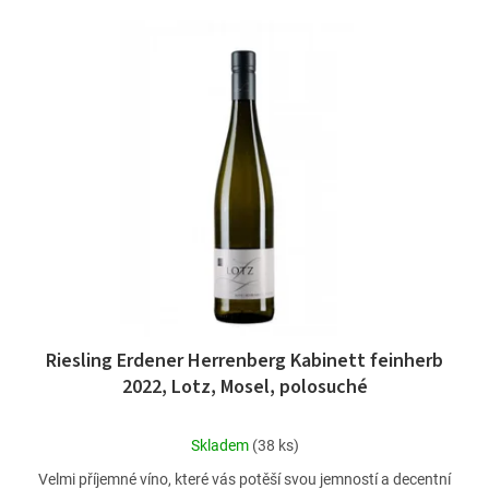
Riesling Erdener Herrenberg Kabinett feinherb
2022, Lotz, Mosel, polosuché
Průměrné
Skladem
(38 ks)
hodnocení
Velmi příjemné víno, které vás potěší svou jemností a decentní
produktu