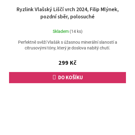
Ryzlink Vlašský Liščí vrch 2024, Filip Mlýnek,
pozdní sběr, polosuché
Skladem
(14 ks)
Perfektně svěží Vlašák s úžasnou minerální slaností a
citrusovými tóny, který je doslova nabitý chutí.
299 Kč
DO KOŠÍKU