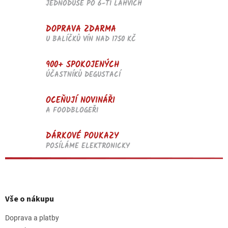
p
JEDNODUŠE PO 6-TI LAHVÍCH
i
s
DOPRAVA ZDARMA
u
U BALÍČKŮ VÍN NAD 1750 KČ
900+ SPOKOJENÝCH
ÚČASTNÍKŮ DEGUSTACÍ
OCEŇUJÍ NOVINÁŘI
A FOODBLOGEŘI
DÁRKOVÉ POUKAZY
POSÍLÁME ELEKTRONICKY
Z
á
p
Vše o nákupu
a
t
Doprava a platby