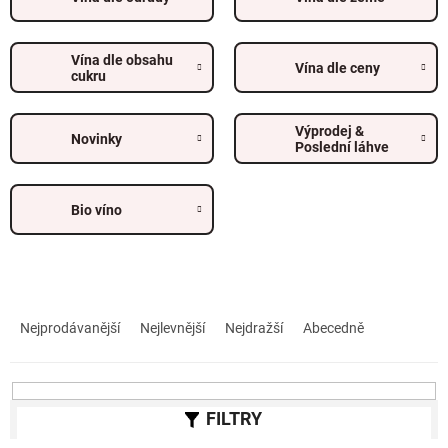
Vína dle obsahu
Vína dle ceny
cukru
Výprodej &
Novinky
Poslední láhve
Bio víno
Ř
a
Nejprodávanější
Nejlevnější
Nejdražší
Abecedně
z
e
n
í
p