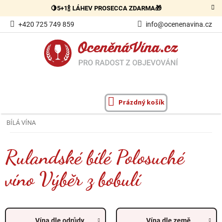
Přejít
🍋5+1🍾 LÁHEV PROSECCA ZDARMA🎁
na
obsah
+420 725 749 859
info@ocenenavina.cz
Prázdný košík
NÁKUPNÍ
KOŠÍK
BÍLÁ VÍNA
Rulandské bílé Polosuché
víno Výběr z bobulí
Vína dle odrůdy
Vína dle země