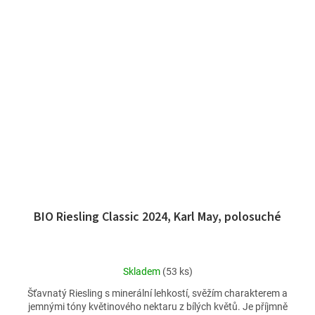
BIO Riesling Classic 2024, Karl May, polosuché
Průměrné
Skladem
(53 ks)
hodnocení
Šťavnatý Riesling s minerální lehkostí, svěžím charakterem a
produktu
jemnými tóny květinového nektaru z bílých květů. Je příjmně
je