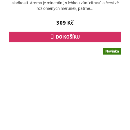
sladkostí. Aroma je minerální, s lehkou vůní citrusů a čerstvě
je
rozlomených meruněk, patrné...
5,0
z
5
309 Kč
hvězdiček.
DO KOŠÍKU
Novinka