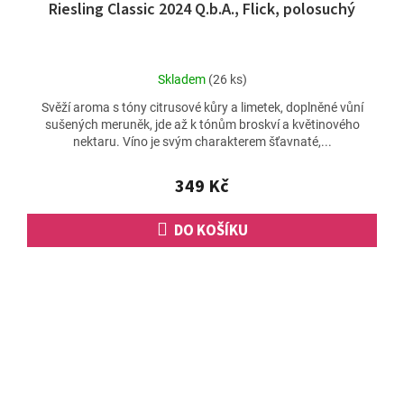
Riesling Classic 2024 Q.b.A., Flick, polosuchý
Průměrné
Skladem
(26 ks)
hodnocení
Svěží aroma s tóny citrusové kůry a limetek, doplněné vůní
produktu
sušených meruněk, jde až k tónům broskví a květinového
je
nektaru. Víno je svým charakterem šťavnaté,...
5,0
z
5
349 Kč
hvězdiček.
DO KOŠÍKU