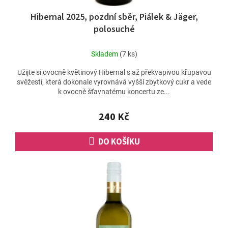
Hibernal 2025, pozdní sběr, Piálek & Jäger,
polosuché
Skladem
(7 ks)
Užijte si ovocně květinový Hibernal s až překvapivou křupavou
svěžestí, která dokonale vyrovnává vyšší zbytkový cukr a vede
k ovocně šťavnatému koncertu ze...
240 Kč
DO KOŠÍKU