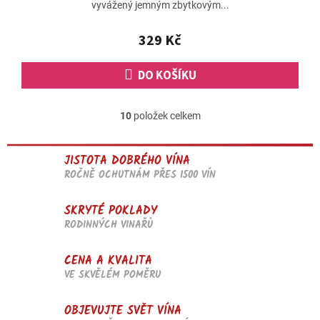
vyvážený jemným zbytkovým...
5,0
z
5
329 Kč
hvězdiček.
DO KOŠÍKU
10
položek celkem
O
v
l
JISTOTA DOBRÉHO VÍNA
á
d
ROČNĚ OCHUTNÁM PŘES 1500 VÍN
a
c
SKRYTÉ POKLADY
í
RODINNÝCH VINAŘŮ
p
r
v
CENA A KVALITA
k
VE SKVĚLÉM POMĚRU
y
v
OBJEVUJTE SVĚT VÍNA
ý