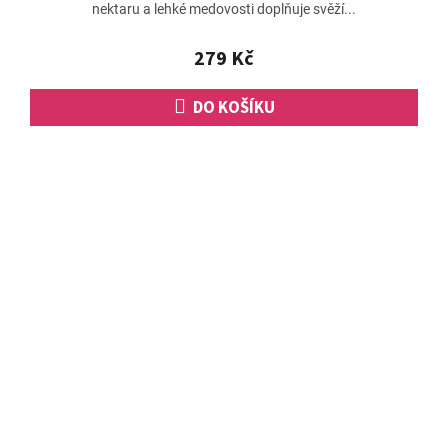
nektaru a lehké medovosti doplňuje svěží...
279 Kč
DO KOŠÍKU