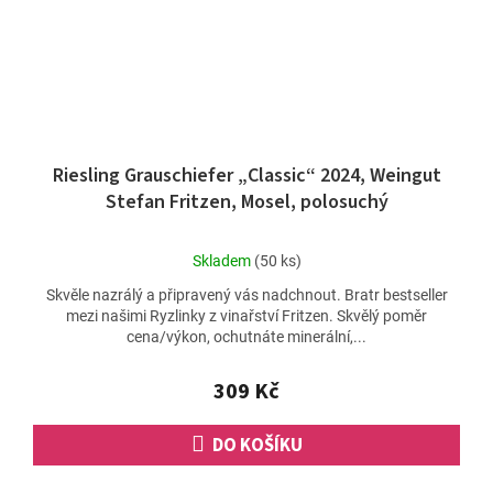
Riesling Grauschiefer „Classic“ 2024, Weingut
Stefan Fritzen, Mosel, polosuchý
Průměrné
Skladem
(50 ks)
hodnocení
Skvěle nazrálý a připravený vás nadchnout. Bratr bestseller
produktu
mezi našimi Ryzlinky z vinařství Fritzen. Skvělý poměr
je
cena/výkon, ochutnáte minerální,...
4,9
z
5
309 Kč
hvězdiček.
DO KOŠÍKU