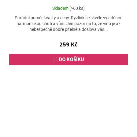
Průměrné
Skladem
(>60 ks)
hodnocení
Parádní poměr kvality a ceny. Ryzlink se skvěle vyladěnou
produktu
harmonickou chutí a vůní. Jen pozor na to, že víno je až
je
nebezpečně dobře pitelné a doslova vás...
4,5
z
5
259 Kč
hvězdiček.
DO KOŠÍKU