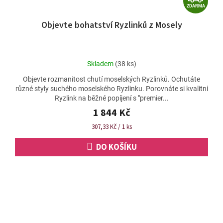
ZDARMA
D
Objevte bohatství Ryzlinků z Mosely
A
R
M
Průměrné
Skladem
(38 ks)
A
hodnocení
Objevte rozmanitost chutí moselských Ryzlinků. Ochutáte
produktu
různé styly suchého moselského Ryzlinku. Porovnáte si kvalitní
je
Ryzlink na běžné popíjení s "premier...
5,0
z
1 844 Kč
5
Měrná
307,33 Kč / 1 ks
hvězdiček.
cena:
DO KOŠÍKU