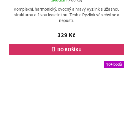
Skladem
(>60 ks)
hodnocení
Komplexní, harmonický, ovocný a hravý Ryzlink s úžasnou
produktu
strukturou a živou kyselinkou. Tenhle Ryzlink vás chytne a
je
nepustí.
5,0
z
5
329 Kč
hvězdiček.
DO KOŠÍKU
90+ bodů