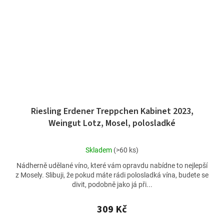
Riesling Erdener Treppchen Kabinet 2023,
Weingut Lotz, Mosel, polosladké
Průměrné
Skladem
(>60 ks)
hodnocení
Nádherně udělané víno, které vám opravdu nabídne to nejlepší
produktu
z Mosely. Slibuji, že pokud máte rádi polosladká vína, budete se
je
divit, podobně jako já při...
4,8
z
5
309 Kč
hvězdiček.