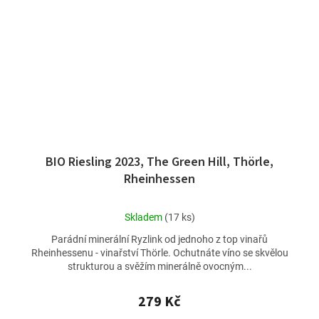
BIO Riesling 2023, The Green Hill, Thörle,
Rheinhessen
Průměrné
Skladem
(17 ks)
hodnocení
Parádní minerální Ryzlink od jednoho z top vinařů
produktu
Rheinhessenu - vinařství Thörle. Ochutnáte víno se skvělou
je
strukturou a svěžím minerálně ovocným...
4,5
z
5
279 Kč
hvězdiček.