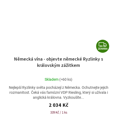
Z
ZDARMA
D
Německá vína - objevte německé Ryzlinky s
A
královským zážitkem
R
M
Průměrné
Skladem
(>60 ks)
A
hodnocení
Nejlepší Ryzlinky světa pocházejí z Německa. Ochutnejte jejich
produktu
rozmanitost. Čeká vás famózní VDP Riesling, který si užívala i
je
anglická královna. Vyzkoušíte...
5,0
z
2 034 Kč
5
Měrná
339 Kč / 1 ks
hvězdiček.
cena: