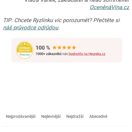
Vláďa Vaněk, zakladatel & head sommelier
OceněnáVína.cz
TIP: Chcete Ryzlinku víc porozumět? Přečtěte si
náš průvodce odrůdou
.
Ř
a
Nejprodávanější
Nejlevnější
Nejdražší
Abecedně
z
e