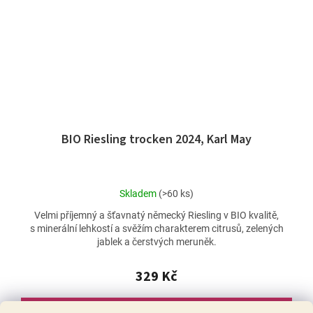
BIO Riesling trocken 2024, Karl May
Průměrné
Skladem
(>60 ks)
hodnocení
Velmi příjemný a šťavnatý německý Riesling v BIO kvalitě,
produktu
s minerální lehkostí a svěžím charakterem citrusů, zelených
je
jablek a čerstvých meruněk.
5,0
z
5
329 Kč
hvězdiček.
DO KOŠÍKU