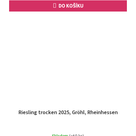
DO KOŠÍKU
Riesling trocken 2025, Gröhl, Rheinhessen
Průměrné