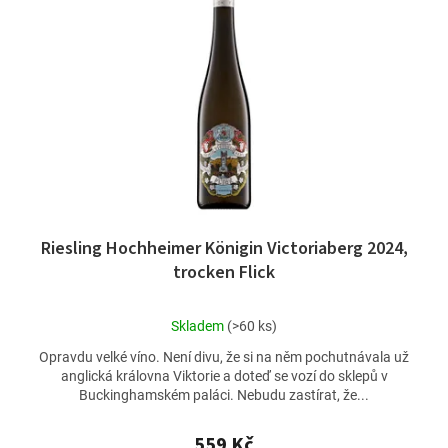
Riesling Hochheimer Königin Victoriaberg 2024,
trocken Flick
Průměrné
Skladem
(>60 ks)
hodnocení
Opravdu velké víno. Není divu, že si na něm pochutnávala už
produktu
anglická královna Viktorie a doteď se vozí do sklepů v
je
Buckinghamském paláci. Nebudu zastírat, že...
4,7
z
5
559 Kč