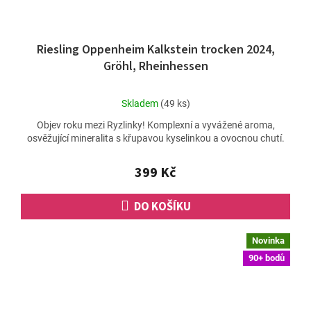
Riesling Oppenheim Kalkstein trocken 2024,
Gröhl, Rheinhessen
Průměrné
Skladem
(49 ks)
hodnocení
Objev roku mezi Ryzlinky! Komplexní a vyvážené aroma,
produktu
osvěžující mineralita s křupavou kyselinkou a ovocnou chutí.
je
5,0
z
399 Kč
5
hvězdiček.
DO KOŠÍKU
Novinka
90+ bodů