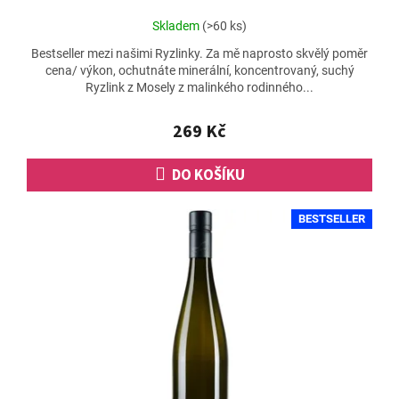
Průměrné
Skladem
(>60 ks)
hodnocení
Bestseller mezi našimi Ryzlinky. Za mě naprosto skvělý poměr
produktu
cena/ výkon, ochutnáte minerální, koncentrovaný, suchý
je
Ryzlink z Mosely z malinkého rodinného...
4,7
z
5
269 Kč
hvězdiček.
DO KOŠÍKU
BESTSELLER