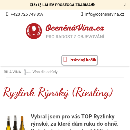
Přejít
🍋5+1🍾 LÁHEV PROSECCA ZDARMA🎁
na
obsah
+420 725 749 859
info@ocenenavina.cz
Prázdný košík
NÁKUPNÍ
KOŠÍK
BÍLÁ VÍNA
Vína dle odrůdy
Ryzlink Rýnský (Riesling)
Vybral jsem pro vás TOP Ryzlinky
rýnské, za které dám ruku do ohně.