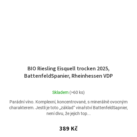
BIO Riesling Eisquell trocken 2025,
BattenfeldSpanier, Rheinhessen VDP
Průměrné
Skladem
(>60 ks)
hodnocení
Parádní víno. Komplexní, koncentrované, s minerálně ovocným
produktu
charakterem. Jestli je toto „základ“ vinařství BattenfeldSapnier,
je
není divu, že jejich top...
4,8
z
5
389 Kč
hvězdiček.