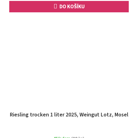
DO KOŠÍKU
Riesling trocken 1 liter 2025, Weingut Lotz, Mosel
Průměrné