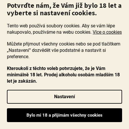
Potvrďte nám, že Vám již bylo 18 let a
vyberte si nastavení cookies.
Tento web používá soubory cookies. Aby se vám lépe
nakupovalo, používáme na webu cookies.
Více o cookies
Můžete přijmout všechny cookies nebo se pod tlačítkem
„Nastavení“ dozvědět vše podstatné a nastavit si
preference.
Kteroukoli z těchto voleb potvrzujete, že je Vám
minimálně 18 let. Prodej alkoholu osobám mladším 18
let je zakázán.
Nastavení
Riesling Erdener Herrenberg Kabinett feinherb
2022, Lotz, Mosel, polosuché
Průměrné
Skladem
(38 ks)
hodnocení