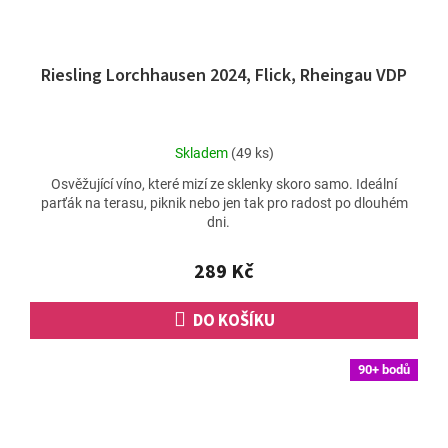
Riesling Lorchhausen 2024, Flick, Rheingau VDP
Průměrné
Skladem
(49 ks)
hodnocení
Osvěžující víno, které mizí ze sklenky skoro samo. Ideální
produktu
parťák na terasu, piknik nebo jen tak pro radost po dlouhém
je
dni.
2,5
z
5
289 Kč
hvězdiček.
DO KOŠÍKU
90+ bodů