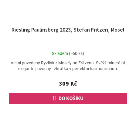
Riesling Paulinsberg 2023, Stefan Fritzen, Mosel
Průměrné
Skladem
(>60 ks)
hodnocení
Velmi povedený Ryzlink z Mosely od Fritzena. Svěží, minerální,
produktu
elegantní, ovocný - zkrátka v perfektní harmonii chutí.
je
5,0
z
309 Kč
5
hvězdiček.
DO KOŠÍKU