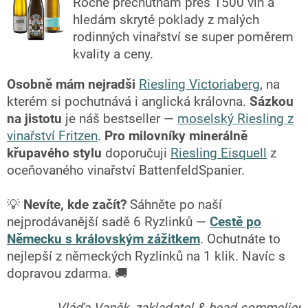
Ročně přechutnám přes 1500 vín a
hledám skryté poklady z malých
rodinných vinařství se super poměrem
kvality a ceny.
Osobně mám nejradši
Riesling Victoriaberg
, na
kterém si pochutnává i anglická královna.
Sázkou
na jistotu
je náš bestseller —
moselský Riesling z
vinařství Fritzen
.
Pro milovníky minerálně
křupavého stylu
doporučuji
Riesling Eisquell
z
oceňovaného vinařství BattenfeldSpanier.
💡
Nevíte, kde začít?
Sáhněte po naší
nejprodávanější sadě 6 Ryzlinků —
Cestě po
Německu s královským zážitkem
. Ochutnáte to
nejlepší z německých Ryzlinků na 1 klik. Navíc s
dopravou zdarma. 🚚