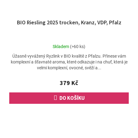
BIO Riesling 2025 trocken, Kranz, VDP, Pfalz
Průměrné
Skladem
(>60 ks)
hodnocení
Úžasně vyvážený Ryzlink v BIO kvalitě z Pfalzu. Přinese vám
produktu
komplexní a šťavnaté aroma, které odkazuje i na chuť, která je
je
velmi komplexní, ovocné, svěží a...
5,0
z
5
379 Kč
hvězdiček.
DO KOŠÍKU