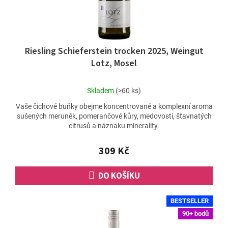
Riesling Schieferstein trocken 2025, Weingut
Lotz, Mosel
Průměrné
Skladem
(>60 ks)
hodnocení
Vaše čichové buňky obejme koncentrované a komplexní aroma
produktu
sušených meruněk, pomerančové kůry, medovosti, šťavnatých
je
citrusů a náznaku minerality.
4,8
z
5
309 Kč
hvězdiček.
DO KOŠÍKU
BESTSELLER
90+ bodů