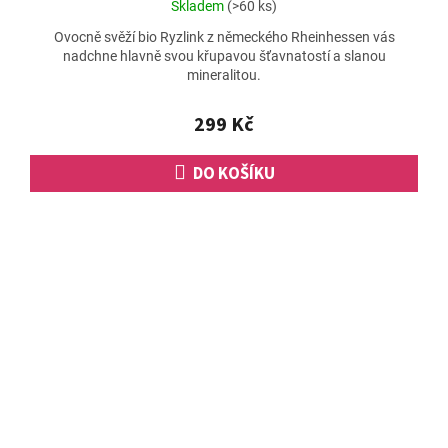
Průměrné
Skladem
(>60 ks)
hodnocení
Ovocně svěží bio Ryzlink z německého Rheinhessen vás
produktu
nadchne hlavně svou křupavou šťavnatostí a slanou
je
mineralitou.
5,0
z
5
299 Kč
hvězdiček.
DO KOŠÍKU