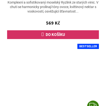
Komplexní a sofistikovaný moselský Ryzlink ze starých vinic. V
chuti se harmonicky prolínají tóny ovoce, květinový nektar s
voskovostí, osvěžující šťavnatost...
569 Kč
DO KOŠÍKU
BESTSELLER
Z