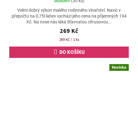
Skladem
(30 ks)
hodnocení
Velmi dobrý výkon malého rodinného vinařství. Navíc v
produktu
přepočtu na 0,75l lahev vychází jeho cena na příjemných 194
je
Kč. Na nose nás láká šťavnatou citrusovou...
4,8
z
269 Kč
5
Měrná
269 Kč / 1 ks
hvězdiček.
cena:
DO KOŠÍKU
Novinka