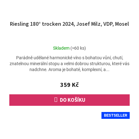
Riesling 180° trocken 2024, Josef Milz, VDP, Mosel
Průměrné
Skladem
(>60 ks)
hodnocení
Parádně udělané harmonické víno s bohatou vůní, chutí,
produktu
znatelnou minerální stopu a velmi dobrou strukturou, které vás
je
nadchne. Aroma je bohaté, komplexní, a...
5,0
z
5
359 Kč
hvězdiček.
DO KOŠÍKU
BESTSELLER