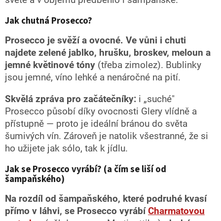
světě a v objemu předběhlo i šampaňské.
Jak chutná Prosecco?
Prosecco je svěží a ovocné. Ve vůni i chuti
najdete zelené jablko, hrušku, broskev, meloun a
jemné květinové tóny
(třeba zimolez). Bublinky
jsou jemné, víno lehké a nenáročné na pití.
Skvělá zpráva pro začátečníky:
i „suché"
Prosecco působí díky ovocnosti Glery vlídně a
přístupně — proto je ideální bránou do světa
šumivých vín. Zároveň je natolik všestranné, že si
ho užijete jak sólo, tak k jídlu.
Jak se Prosecco vyrábí? (a čím se liší od
šampaňského)
Na rozdíl od šampaňského, které podruhé kvasí
přímo v láhvi, se Prosecco vyrábí
Charmatovou