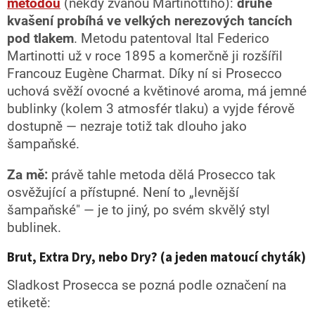
metodou
(někdy zvanou Martinottiho):
druhé
kvašení probíhá ve velkých nerezových tancích
pod tlakem
. Metodu patentoval Ital Federico
Martinotti už v roce 1895 a komerčně ji rozšířil
Francouz Eugène Charmat. Díky ní si Prosecco
uchová svěží ovocné a květinové aroma, má jemné
bublinky (kolem 3 atmosfér tlaku) a vyjde férově
dostupně — nezraje totiž tak dlouho jako
šampaňské.
Za mě:
právě tahle metoda dělá Prosecco tak
osvěžující a přístupné. Není to „levnější
šampaňské" — je to jiný, po svém skvělý styl
bublinek.
Brut, Extra Dry, nebo Dry? (a jeden matoucí chyták)
Sladkost Prosecca se pozná podle označení na
etiketě: