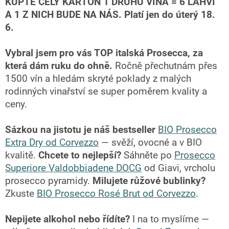
KUPTE CELÝ KARTON 1 DRUHU VÍNA = 6 LAHVÍ
A 1 Z NICH BUDE NA NÁS.
Platí jen do úterý 18.
6.
Vybral jsem pro vás TOP italská Prosecca, za
která dám ruku do ohně.
Ročně přechutnám přes
1500 vín a hledám skryté poklady z malých
rodinných vinařství se super poměrem kvality a
ceny.
Sázkou na jistotu je náš bestseller
BIO Prosecco
Extra Dry od Corvezzo
— svěží, ovocné a v BIO
kvalitě.
Chcete to nejlepší?
Sáhněte po
Prosecco
Superiore Valdobbiadene DOCG
od Giavi, vrcholu
prosecco pyramidy.
Milujete růžové bublinky?
Zkuste
BIO Prosecco Rosé Brut od Corvezzo
.
Nepijete alkohol nebo řídíte?
I na to myslíme —