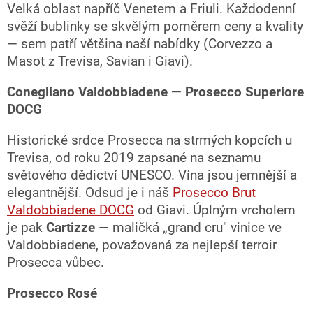
Velká oblast napříč Venetem a Friuli. Každodenní
svěží bublinky se skvělým poměrem ceny a kvality
— sem patří většina naší nabídky (Corvezzo a
Masot z Trevisa, Savian i Giavi).
Conegliano Valdobbiadene — Prosecco Superiore
DOCG
Historické srdce Prosecca na strmých kopcích u
Trevisa, od roku 2019 zapsané na seznamu
světového dědictví UNESCO. Vína jsou jemnější a
elegantnější. Odsud je i náš
Prosecco Brut
Valdobbiadene DOCG
od Giavi. Úplným vrcholem
je pak
Cartizze
— maličká „grand cru" vinice ve
Valdobbiadene, považovaná za nejlepší terroir
Prosecca vůbec.
Prosecco Rosé