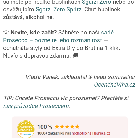
sáhněte po nealko bublinkách
Sgarzi Zero
nebo po
osvěžujícím
Sgarzi Zero Spritz
. Chuť bublinek
zůstává, alkohol ne.
💡
Nevíte, kde začít?
Sáhněte po naší
sadě
Prosecco – poznejte jeho rozmanitost
—
ochutnáte styly od Extra Dry po Brut na 1 klik.
Navíc s dopravou zdarma. 🚚
Vláďa Vaněk, zakladatel & head sommelier
OceněnáVína.cz
TIP: Chcete Proseccu víc porozumět? Přečtěte si
náš průvodce Proseccem
.