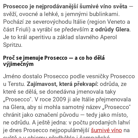
d
Prosecco je nejprodávanější šumivé víno světa
—
a
svěží, ovocné a lehké, s jemnými bublinkami.
c
Pochází ze severovýchodu Itálie (region Veneto a
í
p
část Friuli) a vyrábí se především
z odrůdy Glera
.
r
Je to král aperitivu a základ slavného Aperol
v
Spritzu.
k
y
v
Proč se jmenuje Prosecco — a co ho dělá
ý
výjimečným
p
i
Jméno dostalo Prosecco podle vesničky Prosecco
s
u Terstu.
Zajímavost, která překvapí:
odrůda, ze
u
které se dělá, se donedávna jmenovala taky
„Prosecco". V roce 2009 ji ale Itálie přejmenovala
na Glera, aby si mohla samotný název „Prosecco"
chránit jako označení původu — tedy jako místo,
ne odrůdu. A ještě jedna: v počtu prodaných lahví
je dnes Prosecco nejpopulárnější
šumivé víno
na