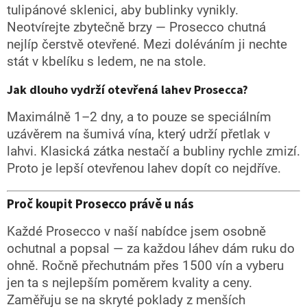
tulipánové sklenici, aby bublinky vynikly.
Neotvírejte zbytečně brzy — Prosecco chutná
nejlíp čerstvě otevřené. Mezi doléváním ji nechte
stát v kbelíku s ledem, ne na stole.
Jak dlouho vydrží otevřená lahev Prosecca?
Maximálně 1–2 dny, a to pouze se speciálním
uzávěrem na šumivá vína, který udrží přetlak v
lahvi. Klasická zátka nestačí a bubliny rychle zmizí.
Proto je lepší otevřenou lahev dopít co nejdříve.
Proč koupit Prosecco právě u nás
Každé Prosecco v naší nabídce jsem osobně
ochutnal a popsal — za každou láhev dám ruku do
ohně. Ročně přechutnám přes 1500 vín a vyberu
jen ta s nejlepším poměrem kvality a ceny.
Zaměřuju se na skryté poklady z menších