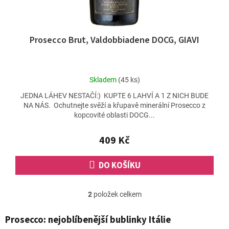
Prosecco Brut, Valdobbiadene DOCG, GIAVI
Průměrné
Skladem
(45 ks)
hodnocení
JEDNA LÁHEV NESTAČÍ:) KUPTE 6 LAHVÍ A 1 Z NICH BUDE
produktu
NA NÁS. Ochutnejte svěží a křupavě minerální Prosecco z
je
kopcovité oblasti DOCG...
5,0
z
5
409 Kč
hvězdiček.
DO KOŠÍKU
2
položek celkem
O
v
l
Prosecco: nejoblíbenější bublinky Itálie
á