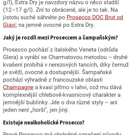
g/l), Extra Dry je navzdory názvu o něco sladší
(12–17 g/l). Zní to obráceně, ale je to tak. Na
jistotu suché sáhněte po
Prosecco DOC Brut od
Giavi
; na jemně ovocné po Extra Dry.
Jaký je rozdíl mezi Proseccem a šampaňským?
Prosecco pochází z italského Veneta (odrůda
Glera) a vyrábí se Charmatovou metodou – druhé
kvašení probíhá v nerezových tancích, díky čemuž
je svěží, ovocné a dostupnější. Šampaňské
pochází výhradně z francouzské oblasti
Champagne
a kvasí přímo v lahvi, což mu dává
komplexnější chlebově-kvasnicový charakter a
jemnější bublinky. Jde o dva různé styly – ani
jeden není „horší", jen jiný.
Existuje nealkoholické Prosecco?
Pravé Prosecco má chráněné označení původu,