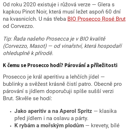
Od roku 2020 existuje i růžová verze — Glera s
kapkou Pinot Noir, která musí ležet aspoň 60 dní
na kvasnicích. U nás třeba
BIO Prosecco Rosé Brut
od Corvezzo.
Tip: Řada našeho Prosecca je v BIO kvalitě
(Corvezzo, Masot) — od vinařství, která hospodaří
ohleduplně k přírodě.
K čemu se Prosecco hodí? Párování a příležitosti
Prosecco je král aperitivu a lehčích jídel —
bublinky a svěžest krásně čistí patro. Obecně pro
párování s jídlem doporučuji spíše sušší verzi
Brut. Skvěle se hodí:
Jako aperitiv a na Aperol Spritz
— klasika
před jídlem i na oslavu a párty.
K rybám a mořským plodům
— krevety, bílé