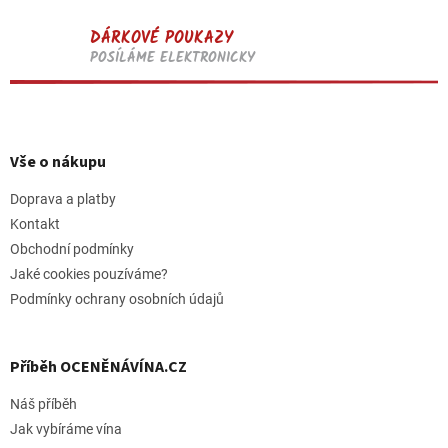
DÁRKOVÉ POUKAZY
POSÍLÁME ELEKTRONICKY
Z
á
p
Vše o nákupu
a
t
Doprava a platby
í
Kontakt
Obchodní podmínky
Jaké cookies pouzíváme?
Podmínky ochrany osobních údajů
Příběh OCENĚNÁVÍNA.CZ
Náš příběh
Jak vybíráme vína