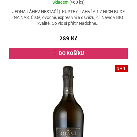
Průměrné
Skladem
(>60 ks)
hodnocení
JEDNA LÁHEV NESTAČÍ:) KUPTE 6 LAHVÍ A 1 Z NICH BUDE
produktu
NA NÁS. Čisté, ovocné, expresivní a osvěžující. Navíc v BIO
je
kvalitě. Co víc si přát? Nadchne...
4,8
z
5
289 Kč
hvězdiček.
DO KOŠÍKU
5 + 1