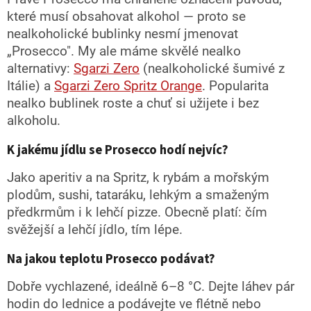
které musí obsahovat alkohol — proto se
nealkoholické bublinky nesmí jmenovat
„Prosecco". My ale máme skvělé nealko
alternativy:
Sgarzi Zero
(nealkoholické šumivé z
Itálie) a
Sgarzi Zero Spritz Orange
. Popularita
nealko bublinek roste a chuť si užijete i bez
alkoholu.
K jakému jídlu se Prosecco hodí nejvíc?
Jako aperitiv a na Spritz, k rybám a mořským
plodům, sushi, tataráku, lehkým a smaženým
předkrmům i k lehčí pizze. Obecně platí: čím
svěžejší a lehčí jídlo, tím lépe.
Na jakou teplotu Prosecco podávat?
Dobře vychlazené, ideálně 6–8 °C. Dejte láhev pár
hodin do lednice a podávejte ve flétně nebo