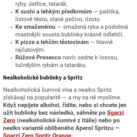
ryby, ústřice, tatarák.
K sushi a lehkým předkrmům
— paštika,
listové těsto, slané pečivo, rizoto.
Ke smaženému
— smažená ryba a podobná
mastnější sousta bublinky krásně odlehčí.
K pizze a lehčím těstovinám
— hlavně
rajčatovým.
Růžové Prosecco
navíc sedne k lososu,
tučnějším rybám a tataráku.
Nealkoholické bublinky a Spritz
Nealkoholická šumivá vína a nealko Spritz
získávají na popularitě — a my na ně myslíme.
Když nepijete alkohol, řídíte, nebo si chcete jen
užít bublinky bez následků, sáhněte po
Sgarzi
Zero
(nealkoholické šumivé z Itálie) nebo po
nealko variantě oblíbeného Aperol Spritzu —
Sgarzi Zero Spritz Orange
.