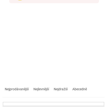
Ř
a
Nejprodávanější
Nejlevnější
Nejdražší
Abecedně
z
e
n