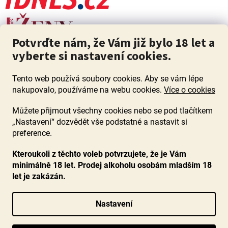
Potvrďte nám, že Vám již bylo 18 let a
vyberte si nastavení cookies.
Tento web používá soubory cookies. Aby se vám lépe
nakupovalo, používáme na webu cookies.
Více o cookies
Můžete přijmout všechny cookies nebo se pod tlačítkem
„Nastavení“ dozvědět vše podstatné a nastavit si
ZÁKAZ PRODEJE ALKOHOLU OSOBÁM MLADŠÍM 18 LET. Pijte s
mírou i když pijete s Mírou.
preference.
Kteroukoli z těchto voleb potvrzujete, že je Vám
minimálně 18 let. Prodej alkoholu osobám mladším 18
let je zakázán.
Vytvořil Shoptet
Nastavení
Copyright 2026
www.ocenenavina.cz
. Všechna práva vyhrazena.