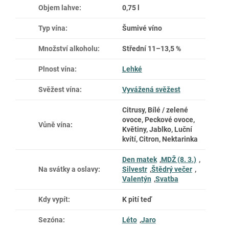
Objem lahve
:
0,75 l
Typ vína
:
Šumivé víno
Množství alkoholu
:
Střední 11–13,5 %
Plnost vína
:
Lehké
Svěžest vína
:
Vyvážená svěžest
Citrusy, Bílé / zelené
ovoce, Peckové ovoce,
Vůně vína
:
Květiny, Jablko, Luční
kvítí, Citron, Nektarinka
Den matek
,
MDŽ (8. 3.)
,
Na svátky a oslavy
:
Silvestr
,
Štědrý večer
,
Valentýn
,
Svatba
Kdy vypít
:
K pití teď
Sezóna
:
Léto
,
Jaro