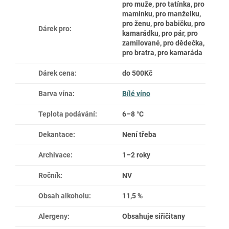
pro muže, pro tatínka, pro
maminku, pro manželku,
pro ženu, pro babičku, pro
Dárek pro
:
kamarádku, pro pár, pro
zamilované, pro dědečka,
pro bratra, pro kamaráda
Dárek cena
:
do 500Kč
Barva vína
:
Bílé víno
Teplota podávání
:
6–8 °C
Dekantace
:
Není třeba
Archivace
:
1–2 roky
Ročník
:
NV
Obsah alkoholu
:
11,5 %
Alergeny
:
Obsahuje siřičitany