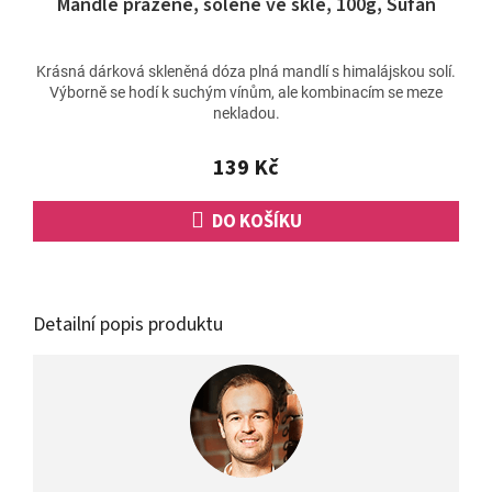
Mandle pražené, solené ve skle, 100g, Šufan
Krásná dárková skleněná dóza plná mandlí s himalájskou solí.
Výborně se hodí k suchým vínům, ale kombinacím se meze
nekladou.
139 Kč
DO KOŠÍKU
Detailní popis produktu