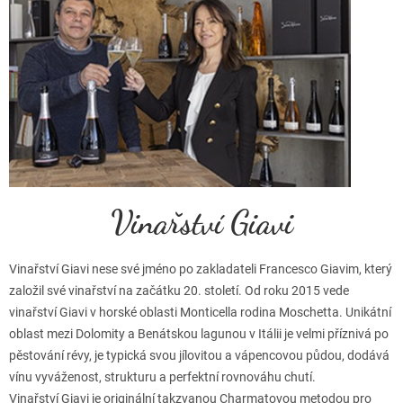
o
d
n
o
c
e
n
í
Vinařství Giavi
Vinařství Giavi nese své jméno po zakladateli Francesco Giavim, který
založil své vinařství na začátku 20. století. Od roku 2015 vede
vinařství Giavi v horské oblasti Monticella rodina Moschetta. Unikátní
oblast mezi Dolomity a Benátskou lagunou v Itálii je velmi příznivá po
pěstování révy, je typická svou jílovitou a vápencovou půdou, dodává
vínu vyváženost, strukturu a perfektní rovnováhu chutí.
Vinařství Giavi je originální takzvanou Charmatovou metodou pro