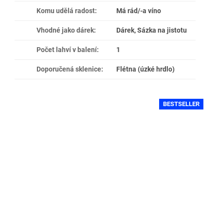
Komu udělá radost
:
Má rád/-a víno
Vhodné jako dárek
:
Dárek, Sázka na jistotu
Počet lahví v balení
:
1
Doporučená sklenice
:
Flétna (úzké hrdlo)
BESTSELLER