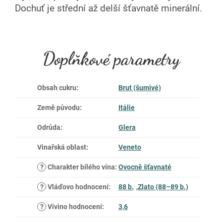
Dochuť je střední až delší šťavnatě minerální.
Doplňkové parametry
Obsah cukru
:
Brut (šumivé)
Země původu
:
Itálie
Odrůda
:
Glera
Vinařská oblast
:
Veneto
?
Charakter bílého vína
:
Ovocně šťavnaté
?
Vláďovo hodnocení
:
88 b.
,
Zlato (88–89 b.)
?
Vivino hodnocení
:
3,6