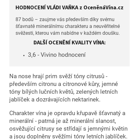
HODNOCENÍ VLÁDI VAŇKA z OceněnáVína.cz
87 bodů – zaujme vás především díky svému
šťavnatě minerálnímu charakteru a neuvěřitelné
svěžesti, kterou vám nabídne v každém doušku.
DALŠÍ OCENĚNÍ KVALITY VÍNA:
3,6 - Vivino hodnocení
Na nose hrají prim svěží tóny citrusů -
především citronu a citronové kůry, jemné
tóny bílých lučních květů, zelených letních
jablíček a dozrávajících nektarinek.
Charakter vína je opravdu křupavě šťavnatý a
minerální - patrná je až minerální slanost,
osvěžující citrusy se střídají s jemnými květin
a jsou doplněny svěžími tóny letních jablíček.