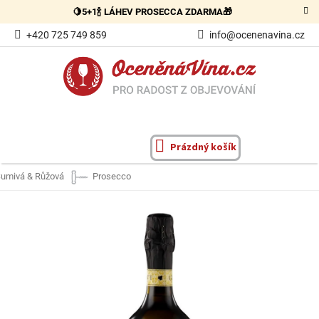
Přejít
🍋5+1🍾 LÁHEV PROSECCA ZDARMA🎁
na
obsah
+420 725 749 859
info@ocenenavina.cz
Prázdný košík
NÁKUPNÍ
KOŠÍK
umivá & Růžová
Prosecco