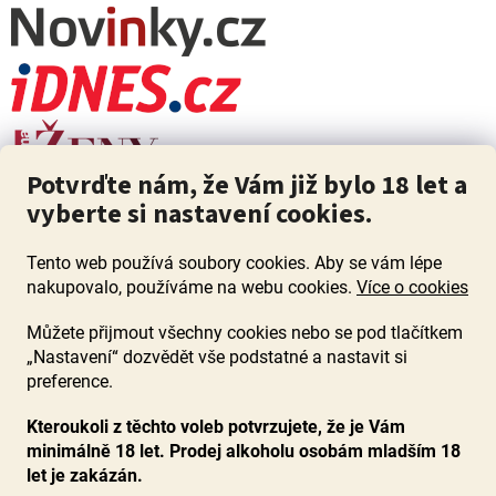
Potvrďte nám, že Vám již bylo 18 let a
vyberte si nastavení cookies.
Tento web používá soubory cookies. Aby se vám lépe
nakupovalo, používáme na webu cookies.
Více o cookies
Můžete přijmout všechny cookies nebo se pod tlačítkem
„Nastavení“ dozvědět vše podstatné a nastavit si
ZÁKAZ PRODEJE ALKOHOLU OSOBÁM MLADŠÍM 18 LET. Pijte s
mírou i když pijete s Mírou.
preference.
Kteroukoli z těchto voleb potvrzujete, že je Vám
minimálně 18 let. Prodej alkoholu osobám mladším 18
let je zakázán.