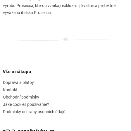
výrobu Prosecca, kterou vznikají exkluzivní, kvalitní a perfektně
vyvážená italská Prosecca.
Z
á
p
Vše o nákupu
a
t
Doprava a platby
í
Kontakt
Obchodní podmínky
Jaké cookies pouzíváme?
Podmínky ochrany osobních údajů