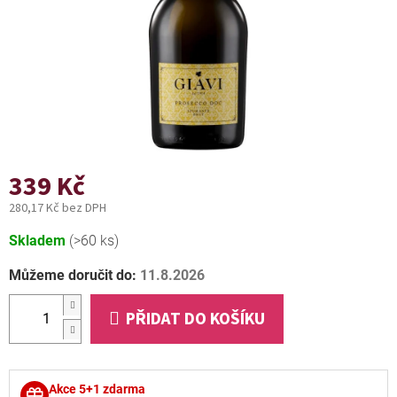
339 Kč
280,17 Kč bez DPH
Měrná
Skladem
(>60 ks)
cena:
Můžeme doručit do:
11.8.2026
PŘIDAT DO KOŠÍKU
Akce 5+1 zdarma