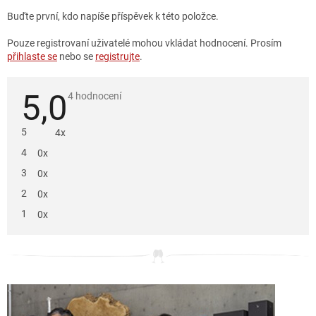
Buďte první, kdo napíše příspěvek k této položce.
Pouze registrovaní uživatelé mohou vkládat hodnocení. Prosím
přihlaste se
nebo se
registrujte
.
5,0
Průměrné
4 hodnocení
hodnocení
produktu
je
5
4x
5,0
z
4
0x
5
hvězdiček.
3
0x
2
0x
1
0x
V
ý
p
i
s
h