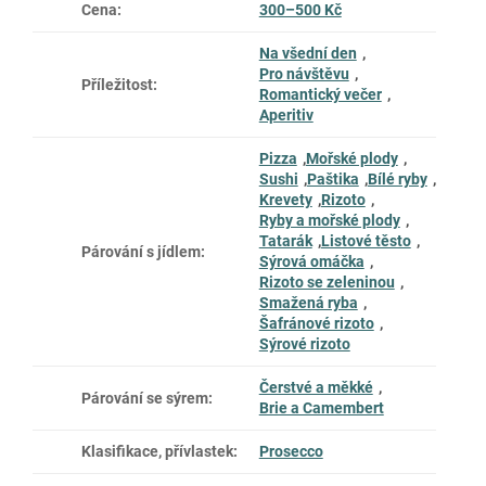
Cena
:
300–500 Kč
Na všední den
,
Pro návštěvu
,
Příležitost
:
Romantický večer
,
Aperitiv
Pizza
,
Mořské plody
,
Sushi
,
Paštika
,
Bílé ryby
,
Krevety
,
Rizoto
,
Ryby a mořské plody
,
Tatarák
,
Listové těsto
,
Párování s jídlem
:
Sýrová omáčka
,
Rizoto se zeleninou
,
Smažená ryba
,
Šafránové rizoto
,
Sýrové rizoto
Čerstvé a měkké
,
Párování se sýrem
:
Brie a Camembert
Klasifikace, přívlastek
:
Prosecco