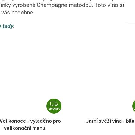
blinky vyrobené Champagne metodou. Toto víno si
e vás nadchne.
 tady
.
Z
D
ZDARMA
A
 Velikonoce - vyladěno pro
Jarní svěží vína - bílá
R
velikonoční menu
M