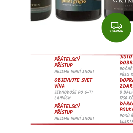
Z
ZDARMA
D
A
R
JISTO
PŘÁTELSKÝ
DOBR
PŘÍSTUP
M
ROČNĚ
NEJSME VINNÍ SNOBI
PŘES 1
A
OBJEVUJTE SVĚT
DOPR
VÍNA
ZDAR
JEDNODUŠE PO 6-TI
U BALÍ
LAHVÍCH
1750 K
DÁRK
PŘÁTELSKÝ
POUK
PŘÍSTUP
POSÍL
NEJSME VINNÍ SNOBI
ELEKT