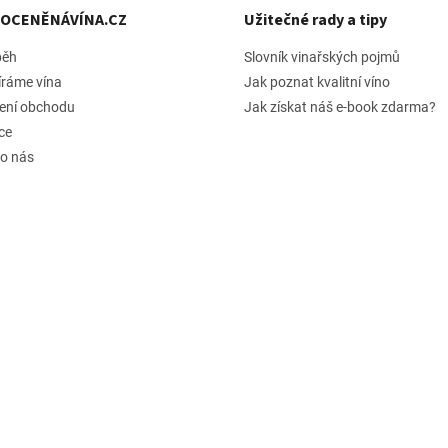
h OCENĚNÁVÍNA.CZ
Užitečné rady a tipy
běh
Slovník vinařských pojmů
íráme vína
Jak poznat kvalitní víno
ení obchodu
Jak získat náš e-book zdarma?
ce
 o nás