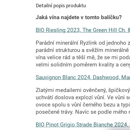
Detailní popis produktu
Jaká vína najdete v tomto balíčku?
BIO Riesling 2023, The Green Hill Ch. 
Parádní minerální Ryzlink od jednoho z
parádní strukturou a svěžím mineráln
vína velice rád a těší mě, že se mi podař
velmi solidním poměrem kvality a ce
Sauvignon Blanc 2024, Dashwood, Mar
Zlatými medailemi ověnčený, špičkov
uchvátí doslova explozí vůní. Ve vůni 
ovoce spolu s vůní černého bezu a typ
posečené trávy. Navíc se podle mého n
BIO Pinot Grigio Strade Bianche 2024, 