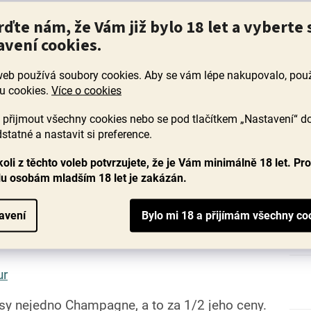
i, křupavé citrusové svěžesti a slané minerální
rďte nám, že Vám již bylo 18 let a vyberte 
ohoto čistě udělaného bio vína ze Sicílie.
avení cookies.
web používá soubory cookies. Aby se vám lépe nakupovalo, po
u cookies.
Více o cookies
ji mám radši než Prosecco, vyrábí se totiž stejnou
objevíte šťavnaté citrusy, tóny bílých květů,
přijmout všechny cookies nebo se pod tlačítkem „Nastavení“ d
vě upečených briošek.
statné a nastavit si preference.
oli z těchto voleb potvrzujete, že je Vám minimálně 18 let. Pr
lu osobám mladším 18 let je zakázán.
 Navíc v BIO kvalitě. Co víc si přát? Nadchne vás
terém ucítíte košík žlutého ovoce a bílých květů.
avení
které balancují expresivní ovocnost a vytváří
ur
psy nejedno Champagne, a to za 1/2 jeho ceny.