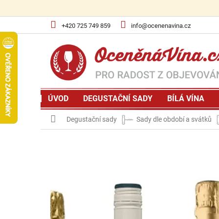
Přejít
na
obsah
+420 725 749 859
info@ocenenavina.cz
ÚVOD
DEGUSTAČNÍ SADY
BÍLÁ VÍNA
Domů
Degustační sady
Sady dle období a svátků