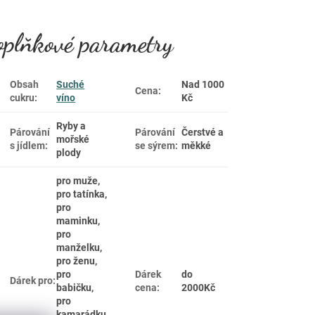
plňkové parametry
Obsah
Suché
Nad 1000
Cena
:
cukru
:
víno
Kč
Ryby a
Párování
Párování
Čerstvé a
mořské
s jídlem
:
se sýrem
:
měkké
plody
pro muže,
pro tatínka,
pro
maminku,
pro
manželku,
pro ženu,
pro
Dárek
do
Dárek pro
:
babičku,
cena
:
2000Kč
pro
kamarádku,