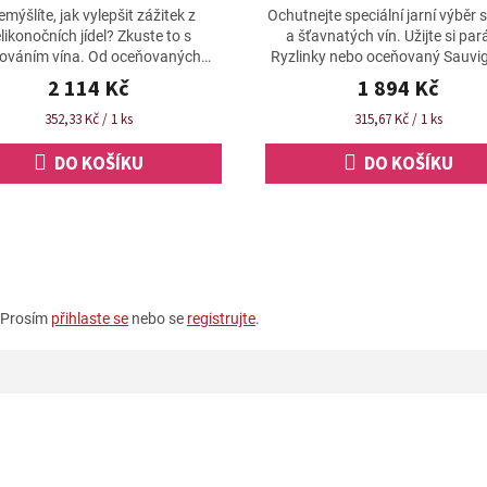
A
emýšlíte, jak vylepšit zážitek z
Ochutnejte speciální jarní výběr 
likonočních jídel? Zkuste to s
a šťavnatých vín. Užijte si par
ováním vína. Od oceňovaných
Ryzlinky nebo oceňovaný Sauvi
Ryzlinků z Mosely a Pfalzu,
Nového Zélandu. Vína jsou s
2 114 Kč
1 894 Kč
xpresivního Sauvignonu z...
samostatně,...
Měrná
Měrná
352,33 Kč / 1 ks
315,67 Kč / 1 ks
cena:
cena:
DO KOŠÍKU
DO KOŠÍKU
. Prosím
přihlaste se
nebo se
registrujte
.