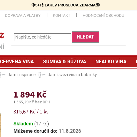
🍋5+1🍾 LÁHEV PROSECCA ZDARMA🎁
DOPRAVA A PLATBY
KONTAKT
HODNOCENÍ OBCHODU
HLEDAT
ČERVENÁ VÍNA
ŠUMIVÁ & RŮŽOVÁ
NEALKO VÍNA
Jarní inspirace
Jarní svěží vína a bublinky
1 894 Kč
1 565,29 Kč bez DPH
Měrná
315,67 Kč / 1 ks
cena:
Skladem
(17 ks)
Můžeme doručit do:
11.8.2026