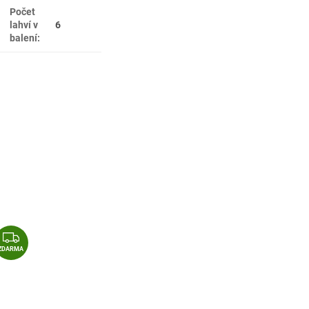
Počet
lahví v
6
balení
:
Z
D
ZDARMA
A
R
M