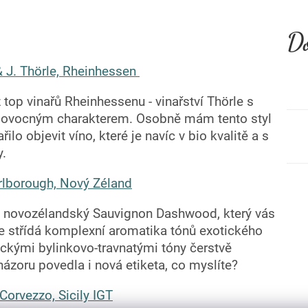
Do
& J. Thörle, Rheinhessen
 top vinařů Rheinhessenu - vinařství Thörle s
ě ovocným charakterem. Osobně mám tento styl
ilo objevit víno, které je navíc v bio kvalitě a s
ny.
lborough, Nový Zéland
ý novozélandský Sauvignon Dashwood, který vás
se střídá komplexní aromatika tónů exotického
ickými bylinkovo-travnatými tóny čerstvě
ázoru povedla i nová etiketa, co myslíte?
Corvezzo, Sicily IGT