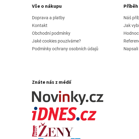
p
Vše o nákupu
Příbě
a
t
Doprava a platby
Náš pří
í
Kontakt
Jak vyb
Obchodní podmínky
Hodnoc
Jaké cookies pouzíváme?
Referen
Podmínky ochrany osobních údajů
Napsali
Znáte nás z médií