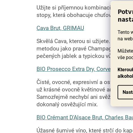
Užijte si příjemnou kombinaci ovocnost
Potv
stopy, která obohacuje chuťový profil t
nast
Cava Brut, GRIMAU
Tento 
na web
Skvělá Cava, kterou si užijete. Osobně 
metodou jako pravé Champagne! Ve víně 
Můžete 
pečených jablek a typickou vůni čerst
vše pod
BIO Prosecco Extra Dry, Corvezzo
Kterouk
alkoho
Čisté, ovocné, expresivní a osvěžující.
už krásné ovocně květinové aroma, ve k
Nast
Samozřejmě nechybí ani svěží citrusy, 
dokonalý osvěžující mix.
BIO Crémant D'Alsace Brut, Charles Ba
Úžasné šumivé víno, které strčí do ka