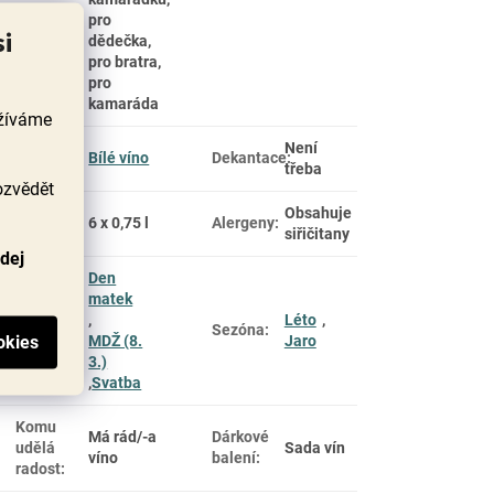
pro
si
dědečka,
pro bratra,
pro
kamaráda
užíváme
Barva
Není
Bílé víno
Dekantace
:
vína
:
třeba
ozvědět
Objem
Obsahuje
6 x 0,75 l
Alergeny
:
láhve
:
siřičitany
odej
Den
matek
Na svátky
,
Léto
,
Sezóna
:
a oslavy
:
MDŽ (8.
Jaro
3.)
,
Svatba
Komu
Má rád/-a
Dárkové
udělá
Sada vín
víno
balení
:
radost
: