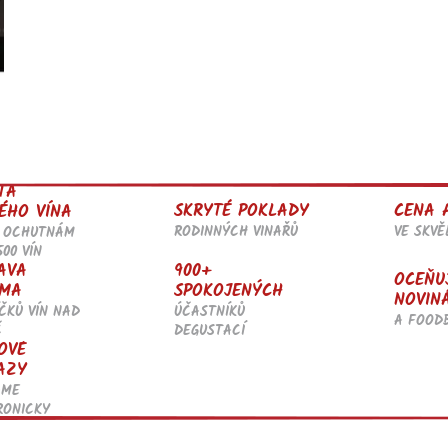
TA
SKRYTÉ POKLADY
CENA 
ÉHO VÍNA
RODINNÝCH VINAŘŮ
VE SKV
 OCHUTNÁM
500 VÍN
AVA
900+
OCEŇU
MA
SPOKOJENÝCH
NOVIN
ČKŮ VÍN NAD
ÚČASTNÍKŮ
A FOOD
Č
DEGUSTACÍ
OVÉ
AZY
ÁME
RONICKY