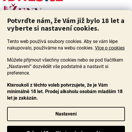
Potvrďte nám, že Vám již bylo 18 let a
vyberte si nastavení cookies.
Tento web používá soubory cookies. Aby se vám lépe
nakupovalo, používáme na webu cookies.
Více o cookies
Můžete přijmout všechny cookies nebo se pod tlačítkem
„Nastavení“ dozvědět vše podstatné a nastavit si
ZÁKAZ PRODEJE ALKOHOLU OSOBÁM MLADŠÍM 18 LET. Pijte s
mírou i když pijete s Mírou.
preference.
Kteroukoli z těchto voleb potvrzujete, že je Vám
minimálně 18 let. Prodej alkoholu osobám mladším 18
let je zakázán.
Vytvořil Shoptet
Nastavení
Copyright 2026
www.ocenenavina.cz
. Všechna práva vyhrazena.