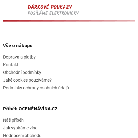
DÁRKOVÉ POUKAZY
POSÍLÁME ELEKTRONICKY
Z
á
p
Vše o nákupu
a
t
Doprava a platby
í
Kontakt
Obchodní podmínky
Jaké cookies pouzíváme?
Podmínky ochrany osobních údajů
Příběh OCENĚNÁVÍNA.CZ
Náš příběh
Jak vybíráme vína
Hodnocení obchodu