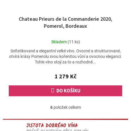
Chateau Prieurs de la Commanderie 2020,
Pomerol, Bordeaux
Průměrné
Skladem
(11 ks)
hodnocení
Sofistikované a elegantní velké víno. Ovocné a strukturované,
produktu
otvírá krásy Pomerolu svou kořenitou vůní a ovocnou elegancí.
je
Tohle víno stojí za to a rozhodně...
5,0
z
5
1 279 Kč
hvězdiček.
DO KOŠÍKU
6
položek celkem
O
v
l
JISTOTA DOBRÉHO VÍNA
á