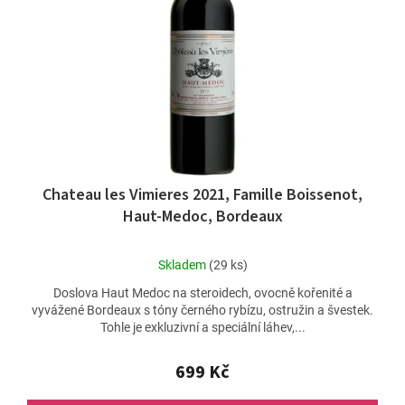
Chateau les Vimieres 2021, Famille Boissenot,
Haut-Medoc, Bordeaux
Průměrné
Skladem
(29 ks)
hodnocení
Doslova Haut Medoc na steroidech, ovocně kořenité a
produktu
vyvážené Bordeaux s tóny černého rybízu, ostružin a švestek.
je
Tohle je exkluzivní a speciální láhev,...
5,0
z
5
699 Kč
hvězdiček.