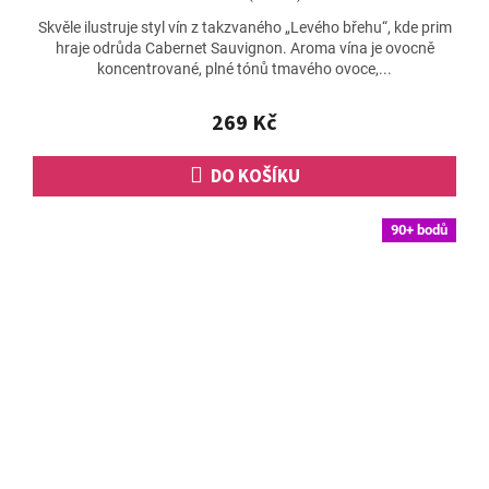
hodnocení
Skvěle ilustruje styl vín z takzvaného „Levého břehu“, kde prim
produktu
hraje odrůda Cabernet Sauvignon. Aroma vína je ovocně
je
koncentrované, plné tónů tmavého ovoce,...
5,0
z
5
269 Kč
hvězdiček.
DO KOŠÍKU
90+ bodů