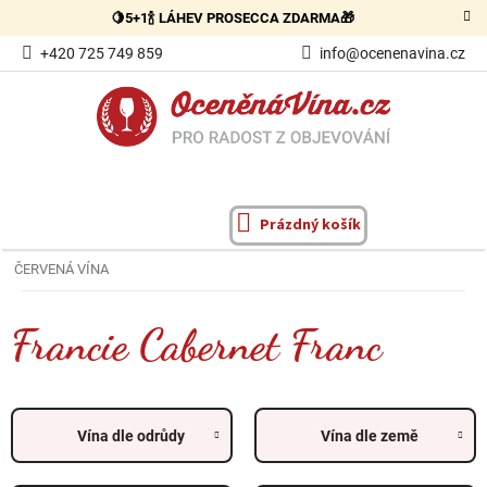
Přejít
🍋5+1🍾 LÁHEV PROSECCA ZDARMA🎁
na
obsah
+420 725 749 859
info@ocenenavina.cz
Prázdný košík
NÁKUPNÍ
KOŠÍK
ČERVENÁ VÍNA
Francie Cabernet Franc
Vína dle odrůdy
Vína dle země