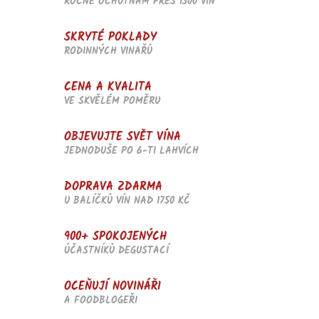
d
ROČNĚ OCHUTNÁM PŘES 1500 VÍN
a
c
SKRYTÉ POKLADY
í
RODINNÝCH VINAŘŮ
p
r
v
CENA A KVALITA
k
VE SKVĚLÉM POMĚRU
y
v
OBJEVUJTE SVĚT VÍNA
ý
p
JEDNODUŠE PO 6-TI LAHVÍCH
i
s
DOPRAVA ZDARMA
u
U BALÍČKŮ VÍN NAD 1750 KČ
900+ SPOKOJENÝCH
ÚČASTNÍKŮ DEGUSTACÍ
OCEŇUJÍ NOVINÁŘI
A FOODBLOGEŘI