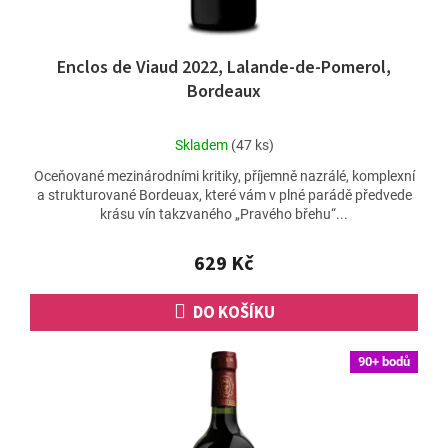
Enclos de Viaud 2022, Lalande-de-Pomerol,
Bordeaux
Průměrné
Skladem
(47 ks)
hodnocení
Oceňované mezinárodními kritiky, příjemně nazrálé, komplexní
produktu
a strukturované Bordeuax, které vám v plné parádě předvede
je
krásu vín takzvaného „Pravého břehu“...
5,0
z
5
629 Kč
hvězdiček.
DO KOŠÍKU
90+ bodů