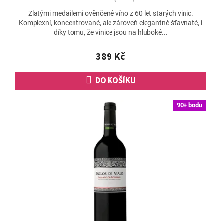
hodnocení
Zlatými medailemi ověnčené víno z 60 let starých vinic.
produktu
Komplexní, koncentrované, ale zároveň elegantně šťavnaté, i
je
díky tomu, že vinice jsou na hluboké...
5,0
z
5
389 Kč
hvězdiček.
DO KOŠÍKU
90+ bodů