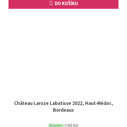
DO KOŠÍKU
Château Laroze Labatisse 2022, Haut-Médoc,
Bordeaux
Průměrné
Skladem
(>60 ks)