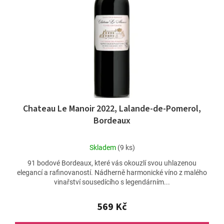
t
p
ů
r
o
d
u
k
t
ů
Chateau Le Manoir 2022, Lalande-de-Pomerol,
Bordeaux
Průměrné
Skladem
(9 ks)
hodnocení
91 bodové Bordeaux, které vás okouzlí svou uhlazenou
produktu
elegancí a rafinovaností. Nádherně harmonické víno z malého
je
vinařství sousedícího s legendárním...
5,0
z
5
569 Kč
hvězdiček.