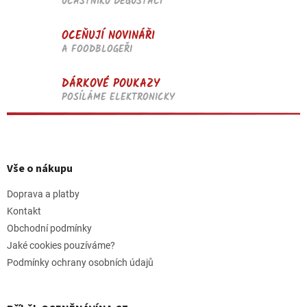
ÚČASTNÍKŮ DEGUSTACÍ
OCEŇUJÍ NOVINÁŘI
A FOODBLOGEŘI
DÁRKOVÉ POUKAZY
POSÍLÁME ELEKTRONICKY
Z
á
p
Vše o nákupu
a
t
Doprava a platby
í
Kontakt
Obchodní podmínky
Jaké cookies pouzíváme?
Podmínky ochrany osobních údajů