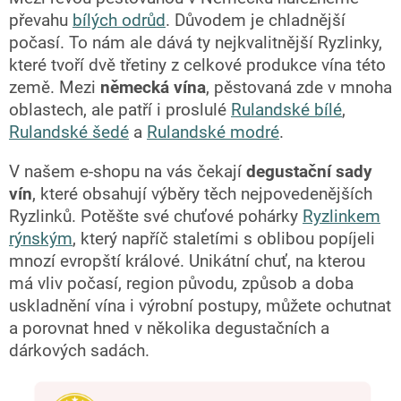
převahu
bílých odrůd
. Důvodem je chladnější
počasí. To nám ale dává ty nejkvalitnější Ryzlinky,
které tvoří dvě třetiny z celkové produkce vína této
země. Mezi
německá vína
, pěstovaná zde v mnoha
oblastech, ale patří i proslulé
Rulandské bílé
,
Rulandské šedé
a
Rulandské modré
.
V našem e-shopu na vás čekají
degustační sady
vín
, které obsahují výběry těch nejpovedenějších
Ryzlinků. Potěšte své chuťové pohárky
Ryzlinkem
rýnským
, který napříč staletími s oblibou popíjeli
mnozí evropští králové. Unikátní chuť, na kterou
má vliv počasí, region původu, způsob a doba
uskladnění vína i výrobní postupy, můžete ochutnat
a porovnat hned v několika degustačních a
dárkových sadách.