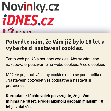
Potvrďte nám, že Vám již bylo 18 let a
vyberte si nastavení cookies.
Tento web používá soubory cookies. Aby se vám lépe
nakupovalo, používáme na webu cookies.
Více o cookies
Můžete přijmout všechny cookies nebo se pod tlačítkem
„Nastavení“ dozvědět vše podstatné a nastavit si
ZÁKAZ PRODEJE ALKOHOLU OSOBÁM MLADŠÍM 18 LET. Pijte s
mírou i když pijete s Mírou.
preference.
Kteroukoli z těchto voleb potvrzujete, že je Vám
minimálně 18 let. Prodej alkoholu osobám mladším 18
let je zakázán.