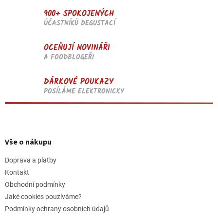
900+ SPOKOJENÝCH
ÚČASTNÍKŮ DEGUSTACÍ
OCEŇUJÍ NOVINÁŘI
A FOODBLOGEŘI
DÁRKOVÉ POUKAZY
POSÍLÁME ELEKTRONICKY
Z
á
p
Vše o nákupu
a
t
Doprava a platby
í
Kontakt
Obchodní podmínky
Jaké cookies pouzíváme?
Podmínky ochrany osobních údajů