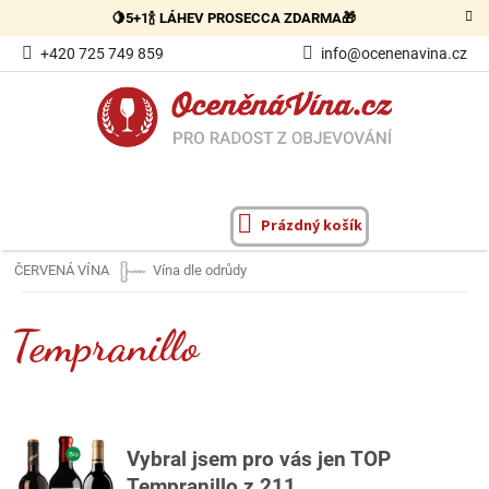
Přejít
🍋5+1🍾 LÁHEV PROSECCA ZDARMA🎁
na
obsah
+420 725 749 859
info@ocenenavina.cz
Prázdný košík
NÁKUPNÍ
KOŠÍK
ČERVENÁ VÍNA
Vína dle odrůdy
Tempranillo
Vybral
jsem pro vás jen TOP
Tempranillo z 211