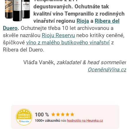
degustovaných.
Ochutnáte tak
kvalitní víno Tempranillo z rodinných
vinařství regionu
Rioja
a
Ribera del
Duero
.
Ochutnejte třeba 10 let archivovanou a
skvěle nazrálou
Rioju Reservu
nebo kritiky ceněné,
špičkové
víno z malého butikového vinařství
z
Ribera del Duero.
Vláďa Vaněk,
zakladatel & head sommelier
OceněnáVína.cz