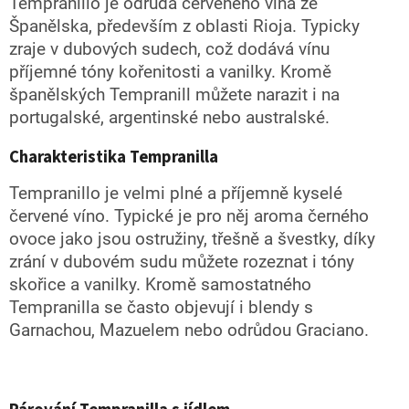
Tempranillo je odrůda červeného vína ze
á
Španělska, především z oblasti Rioja. Typicky
d
zraje v dubových sudech, což dodává vínu
a
c
příjemné tóny kořenitosti a vanilky. Kromě
í
španělských Tempranill můžete narazit i na
p
portugalské, argentinské nebo australské.
r
v
k
Charakteristika Tempranilla
y
v
Tempranillo je velmi plné a příjemně kyselé
ý
červené víno. Typické je pro něj aroma černého
p
ovoce jako jsou ostružiny, třešně a švestky, díky
i
s
zrání v dubovém sudu můžete rozeznat i tóny
u
skořice a vanilky. Kromě samostatného
Tempranilla se často objevují i blendy s
Garnachou, Mazuelem nebo odrůdou Graciano.