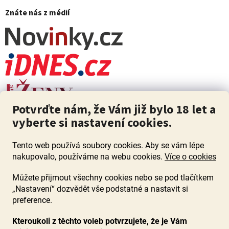
Znáte nás z médií
Potvrďte nám, že Vám již bylo 18 let a
vyberte si nastavení cookies.
Tento web používá soubory cookies. Aby se vám lépe
nakupovalo, používáme na webu cookies.
Více o cookies
Můžete přijmout všechny cookies nebo se pod tlačítkem
„Nastavení“ dozvědět vše podstatné a nastavit si
ZÁKAZ PRODEJE ALKOHOLU OSOBÁM MLADŠÍM 18 LET. Pijte s
mírou i když pijete s Mírou.
preference.
Kteroukoli z těchto voleb potvrzujete, že je Vám