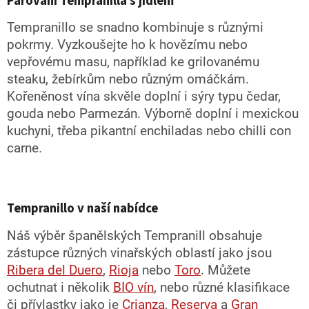
Párování Tempranilla s jídlem
Tempranillo se snadno kombinuje s různými
pokrmy. Vyzkoušejte ho k hovězímu nebo
vepřovému masu, například ke grilovanému
steaku, žebírkům nebo různým omáčkám.
Kořeněnost vína skvěle doplní i sýry typu čedar,
gouda nebo Parmezán. Výborně doplní i mexickou
kuchyni, třeba pikantní enchiladas nebo chilli con
carne.
Tempranillo v naší nabídce
Náš výběr španělských Tempranill obsahuje
zástupce různých vinařských oblastí jako jsou
Ribera del Duero
,
Rioja
nebo
Toro
. Můžete
ochutnat i několik
BIO vín
, nebo různé klasifikace
či přívlastky jako je
Crianza
,
Reserva
a
Gran