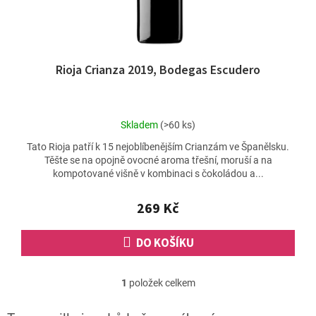
k
t
ů
Rioja Crianza 2019, Bodegas Escudero
Průměrné
Skladem
(>60 ks)
hodnocení
Tato Rioja patří k 15 nejoblíbenějším Crianzám ve Španělsku.
produktu
Těšte se na opojně ovocné aroma třešní, moruší a na
je
kompotované višně v kombinaci s čokoládou a...
4,4
z
5
269 Kč
hvězdiček.
DO KOŠÍKU
1
položek celkem
O
v
l