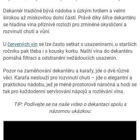
Dekantér tradičně bývá nádoba s úzkým hrdlem a velmi
širokou až miskovitou dolní částí. Právě díky šířce dekantéru
se hladina vína příznivě rozloží pro zmíněné okysličení a
rozvinutí chutí a vůní.
U
červených vín
se lze často setkat s usazeninami, u starších
ročníku pak třeba i s kousky korku. Nalití vína do dekantéru
pomáhá filtraci a odstranění nežádoucích usazenin.
Pozor na zaměňování dekantéru a karafy, jde o dvě různé
věci. Karafa neslouží pro rozvinutí chutí – jde o elegantní a
praktickou nádobu, jež je méně prostorově náročná a hodí se
tak pro každodenní servírování nápojů a rozlévání vína.
TIP: Podívejte se na naše video o dekantaci spolu s
názornou ukázkou: