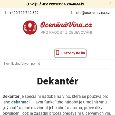
Přejít
🍋5+1🍾 LÁHEV PROSECCA ZDARMA🎁
na
obsah
+420 725 749 859
info@ocenenavina.cz
Prázdný košík
NÁKUPNÍ
KOŠÍK
Slovník vinařských pojmů
Dekantér
Dekantér
je speciální nádoba na víno, která se používá pro
jeho
dekantaci
. Hlavní funkcí této nádoby je umožnit vínu
„dýchat“ a plně rozvinout jeho chuť a aroma, právě díky
okysličení, což je zásadní proces především u červených vín.