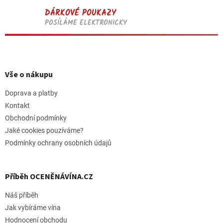
DÁRKOVÉ POUKAZY
POSÍLÁME ELEKTRONICKY
Z
á
p
Vše o nákupu
a
t
Doprava a platby
í
Kontakt
Obchodní podmínky
Jaké cookies pouzíváme?
Podmínky ochrany osobních údajů
Příběh OCENĚNÁVÍNA.CZ
Náš příběh
Jak vybíráme vína
Hodnocení obchodu