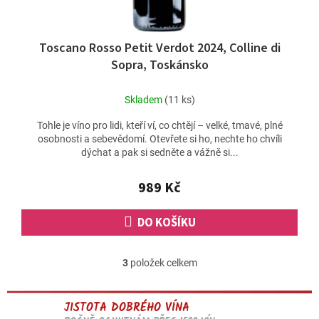
Toscano Rosso Petit Verdot 2024, Colline di
Sopra, Toskánsko
Skladem
(11 ks)
Tohle je víno pro lidi, kteří ví, co chtějí – velké, tmavé, plné
osobnosti a sebevědomí. Otevřete si ho, nechte ho chvíli
dýchat a pak si sedněte a vážně si...
989 Kč
DO KOŠÍKU
3
položek celkem
O
v
l
JISTOTA DOBRÉHO VÍNA
á