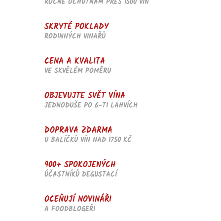
d
ROČNĚ OCHUTNÁM PŘES 1500 VÍN
a
c
SKRYTÉ POKLADY
í
RODINNÝCH VINAŘŮ
p
r
v
CENA A KVALITA
k
VE SKVĚLÉM POMĚRU
y
v
OBJEVUJTE SVĚT VÍNA
ý
p
JEDNODUŠE PO 6-TI LAHVÍCH
i
s
DOPRAVA ZDARMA
u
U BALÍČKŮ VÍN NAD 1750 KČ
900+ SPOKOJENÝCH
ÚČASTNÍKŮ DEGUSTACÍ
OCEŇUJÍ NOVINÁŘI
A FOODBLOGEŘI