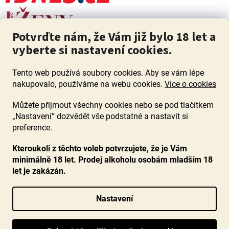
Potvrďte nám, že Vám již bylo 18 let a
vyberte si nastavení cookies.
Tento web používá soubory cookies. Aby se vám lépe
nakupovalo, používáme na webu cookies.
Více o cookies
Můžete přijmout všechny cookies nebo se pod tlačítkem
„Nastavení“ dozvědět vše podstatné a nastavit si
ZÁKAZ PRODEJE ALKOHOLU OSOBÁM MLADŠÍM 18 LET. Pijte s
mírou i když pijete s Mírou.
preference.
Kteroukoli z těchto voleb potvrzujete, že je Vám
minimálně 18 let. Prodej alkoholu osobám mladším 18
let je zakázán.
Vytvořil Shoptet
Nastavení
Copyright 2026
www.ocenenavina.cz
. Všechna práva vyhrazena.