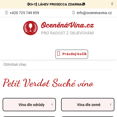
Přejít
🍋5+1🍾 LÁHEV PROSECCA ZDARMA🎁
na
obsah
+420 725 749 859
info@ocenenavina.cz
Prázdný košík
NÁKUPNÍ
KOŠÍK
ČERVENÁ VÍNA
Petit Verdot Suché víno
Vína dle odrůdy
Vína dle země