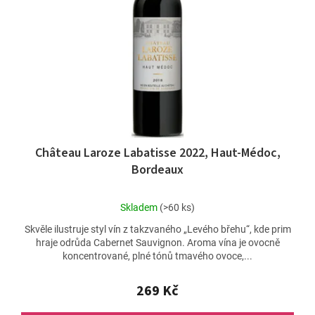
t
p
ů
r
o
d
u
k
t
ů
Château Laroze Labatisse 2022, Haut-Médoc,
Bordeaux
Průměrné
Skladem
(>60 ks)
hodnocení
Skvěle ilustruje styl vín z takzvaného „Levého břehu“, kde prim
produktu
hraje odrůda Cabernet Sauvignon. Aroma vína je ovocně
je
koncentrované, plné tónů tmavého ovoce,...
5,0
z
5
269 Kč
hvězdiček.