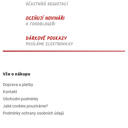
ÚČASTNÍKŮ DEGUSTACÍ
OCEŇUJÍ NOVINÁŘI
A FOODBLOGEŘI
DÁRKOVÉ POUKAZY
POSÍLÁME ELEKTRONICKY
Z
á
p
Vše o nákupu
a
t
Doprava a platby
í
Kontakt
Obchodní podmínky
Jaké cookies pouzíváme?
Podmínky ochrany osobních údajů