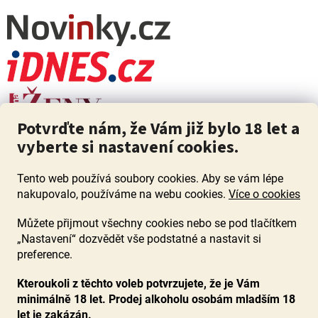
Potvrďte nám, že Vám již bylo 18 let a
vyberte si nastavení cookies.
Tento web používá soubory cookies. Aby se vám lépe
nakupovalo, používáme na webu cookies.
Více o cookies
Můžete přijmout všechny cookies nebo se pod tlačítkem
„Nastavení“ dozvědět vše podstatné a nastavit si
ZÁKAZ PRODEJE ALKOHOLU OSOBÁM MLADŠÍM 18 LET. Pijte s
mírou i když pijete s Mírou.
preference.
Kteroukoli z těchto voleb potvrzujete, že je Vám
minimálně 18 let. Prodej alkoholu osobám mladším 18
let je zakázán.