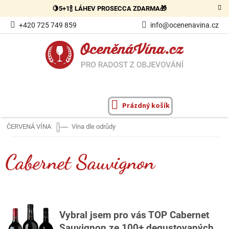
Přejít
🍋5+1🍾 LÁHEV PROSECCA ZDARMA🎁
na
obsah
+420 725 749 859
info@ocenenavina.cz
Prázdný košík
NÁKUPNÍ
KOŠÍK
ČERVENÁ VÍNA
Vína dle odrůdy
Cabernet Sauvignon
Vybral
jsem pro vás TOP Cabernet
Sauvignon ze 100+ degustovaných