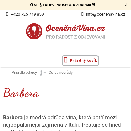
Přejít
🍋5+1🍾 LÁHEV PROSECCA ZDARMA🎁
na
obsah
+420 725 749 859
info@ocenenavina.cz
Prázdný košík
NÁKUPNÍ
KOŠÍK
Vína dle odrůdy
Ostatní odrůdy
Barbera
Barbera
je modrá odrůda vína, která patří mezi
nejpopulárnější zejména v Itálii. Pěstuje se hned