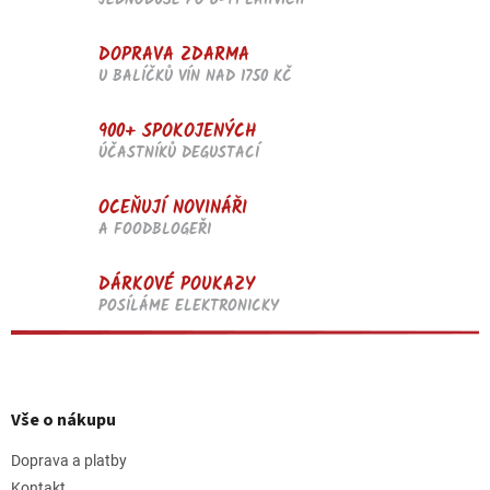
JEDNODUŠE PO 6-TI LAHVÍCH
DOPRAVA ZDARMA
U BALÍČKŮ VÍN NAD 1750 KČ
900+ SPOKOJENÝCH
ÚČASTNÍKŮ DEGUSTACÍ
OCEŇUJÍ NOVINÁŘI
A FOODBLOGEŘI
DÁRKOVÉ POUKAZY
POSÍLÁME ELEKTRONICKY
Z
á
p
Vše o nákupu
a
t
Doprava a platby
í
Kontakt