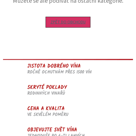
Můžete se ale podívat na ostatní kategorie.
ZPĚT DO OBCHODU
JISTOTA DOBRÉHO VÍNA
ROČNĚ OCHUTNÁM PŘES 1500 VÍN
SKRYTÉ POKLADY
RODINNÝCH VINAŘŮ
CENA A KVALITA
VE SKVĚLÉM POMĚRU
OBJEVUJTE SVĚT VÍNA