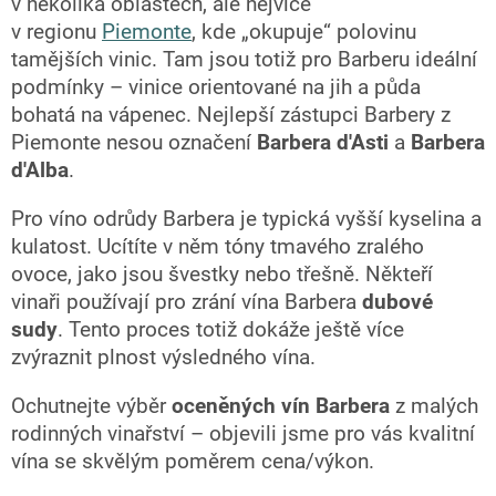
v několika oblastech, ale nejvíce
v regionu
Piemonte
, kde „okupuje“ polovinu
tamějších vinic. Tam jsou totiž pro Barberu ideální
podmínky – vinice orientované na jih a půda
bohatá na vápenec. Nejlepší zástupci Barbery z
Piemonte nesou označení
Barbera d'Asti
a
Barbera
d'Alba
.
Pro víno odrůdy Barbera je typická vyšší kyselina a
kulatost. Ucítíte v něm tóny tmavého zralého
ovoce, jako jsou švestky nebo třešně. Někteří
vinaři používají pro zrání vína Barbera
dubové
sudy
. Tento proces totiž dokáže ještě více
zvýraznit plnost výsledného vína.
Ochutnejte výběr
oceněných vín Barbera
z malých
rodinných vinařství – objevili jsme pro vás kvalitní
vína se skvělým poměrem cena/výkon.