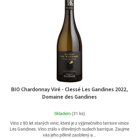
d
p
u
i
k
s
t
p
ů
r
o
d
u
k
t
ů
BIO Chardonnay Viré - Clessé Les Gandines 2022,
Domaine des Gandines
Průměrné
Skladem
(31 ks)
hodnocení
Víno z 80 let starých vinic, které je z výjimečného terriore vinice
produktu
Les Gandines. Víno zrálo v dřevěných sudech barrique. Zaujme
je
vás jeho pěkně zaoblený a...
5,0