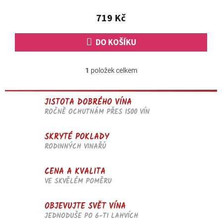
z
5
719 Kč
hvězdiček.
DO KOŠÍKU
1
položek celkem
O
v
l
JISTOTA DOBRÉHO VÍNA
á
d
ROČNĚ OCHUTNÁM PŘES 1500 VÍN
a
c
SKRYTÉ POKLADY
í
RODINNÝCH VINAŘŮ
p
r
v
CENA A KVALITA
k
VE SKVĚLÉM POMĚRU
y
v
OBJEVUJTE SVĚT VÍNA
ý
p
JEDNODUŠE PO 6-TI LAHVÍCH