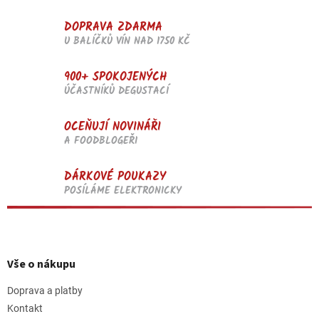
i
s
DOPRAVA ZDARMA
u
U BALÍČKŮ VÍN NAD 1750 KČ
900+ SPOKOJENÝCH
ÚČASTNÍKŮ DEGUSTACÍ
OCEŇUJÍ NOVINÁŘI
A FOODBLOGEŘI
DÁRKOVÉ POUKAZY
POSÍLÁME ELEKTRONICKY
Z
á
p
Vše o nákupu
a
t
Doprava a platby
í
Kontakt