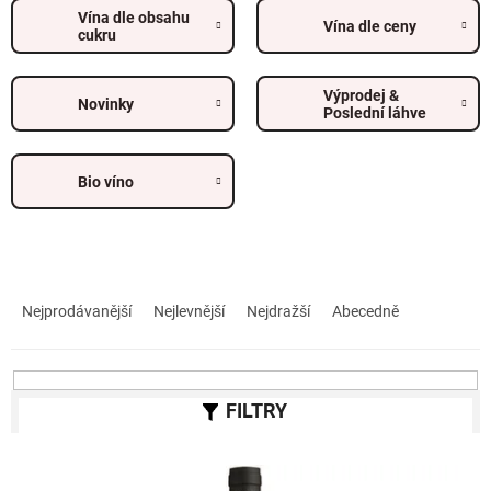
Vína dle obsahu
Vína dle ceny
cukru
Výprodej &
Novinky
Poslední láhve
Bio víno
Ř
a
Nejprodávanější
Nejlevnější
Nejdražší
Abecedně
z
e
n
í
p
r
V
o
ý