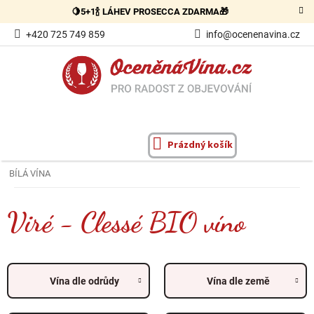
Přejít
🍋5+1🍾 LÁHEV PROSECCA ZDARMA🎁
na
obsah
+420 725 749 859
info@ocenenavina.cz
Prázdný košík
NÁKUPNÍ
KOŠÍK
BÍLÁ VÍNA
Viré - Clessé BIO víno
Vína dle odrůdy
Vína dle země