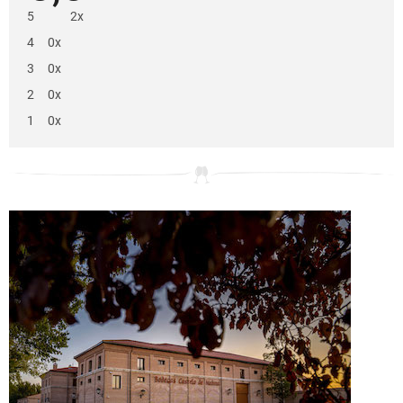
je
5
2x
5,0
z
4
0x
5
hvězdiček.
3
0x
2
0x
1
0x
V
ý
p
i
s
h
o
d
n
o
c
e
n
í