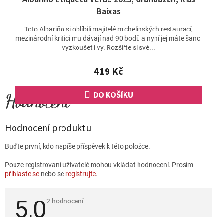
Baixas
Toto Albariño si oblíbili majitelé michelinských restaurací,
mezinárodní kritici mu dávají nad 90 bodů a nyní jej máte šanci
vyzkoušet i vy. Rozšiřte si své...
419 Kč
DO KOŠÍKU
Hodnocení produktu
Buďte první, kdo napíše příspěvek k této položce.
Pouze registrovaní uživatelé mohou vkládat hodnocení. Prosím
přihlaste se
nebo se
registrujte
.
5,0
Průměrné
2 hodnocení
hodnocení
produktu