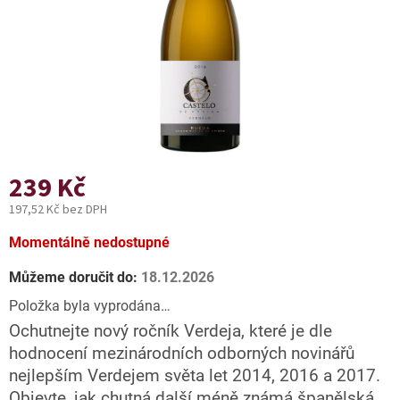
239 Kč
197,52 Kč bez DPH
Měrná
Momentálně nedostupné
cena:
Můžeme doručit do:
18.12.2026
Položka byla vyprodána…
Ochutnejte nový ročník Verdeja, které je dle
hodnocení mezinárodních odborných novinářů
nejlepším Verdejem světa let 2014, 2016 a 2017.
Objevte, jak chutná další méně známá španělská