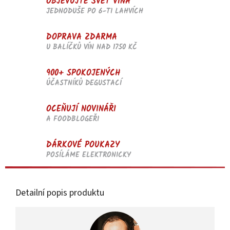
OBJEVUJTE SVĚT VÍNA
JEDNODUŠE PO 6-TI LAHVÍCH
DOPRAVA ZDARMA
U BALÍČKŮ VÍN NAD 1750 KČ
900+ SPOKOJENÝCH
ÚČASTNÍKŮ DEGUSTACÍ
OCEŇUJÍ NOVINÁŘI
A FOODBLOGEŘI
DÁRKOVÉ POUKAZY
POSÍLÁME ELEKTRONICKY
Detailní popis produktu