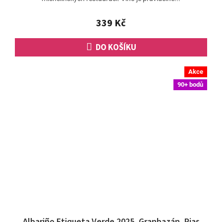
339 Kč
DO KOŠÍKU
Akce
90+ bodů
Albariño Etiqueta Verde 2025, Granbazán, Rias