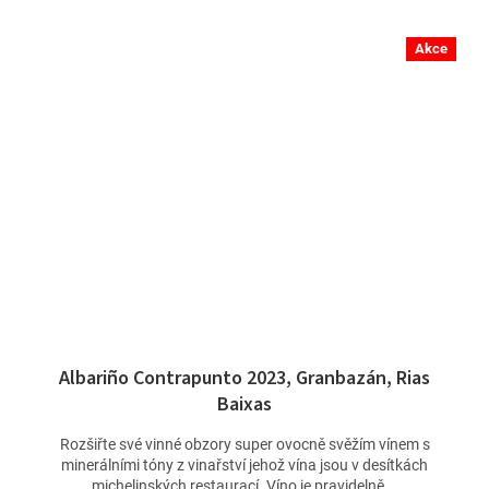
Akce
Albariño Contrapunto 2023, Granbazán, Rias
Baixas
Rozšiřte své vinné obzory super ovocně svěžím vínem s
minerálními tóny z vinařství jehož vína jsou v desítkách
michelinských restaurací. Víno je pravidelně...