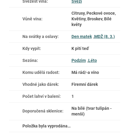
Svěžest vína
:
Svěží
Citrusy, Peckové ovoce,
Vůně vína
:
Květiny, Broskev, Bílé
květy
Na svátky a oslavy
:
Den matek
,
MDŽ (8. 3.)
Kdy vypít
:
K pití teď
Sezóna
:
Podzim
,
Léto
Komu udělá radost
:
Má rád/-a víno
Vhodné jako dárek
:
Firemní dárek
Počet lahví v balení
:
1
Na bílé (tvar tulipán -
Doporučená sklenice
:
menší)
Položka byla vyprodána…