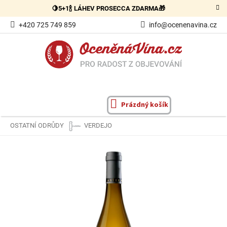
Přejít
🍋5+1🍾 LÁHEV PROSECCA ZDARMA🎁
na
obsah
+420 725 749 859
info@ocenenavina.cz
Prázdný košík
NÁKUPNÍ
KOŠÍK
OSTATNÍ ODRŮDY
VERDEJO