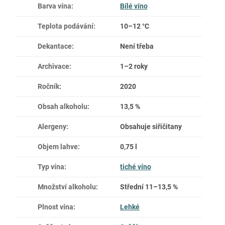
Barva vína
:
Bílé víno
Teplota podávání
:
10–12 °C
Dekantace
:
Není třeba
Archivace
:
1–2 roky
Ročník
:
2020
Obsah alkoholu
:
13,5 %
Alergeny
:
Obsahuje siřičitany
Objem lahve
:
0,75 l
Typ vína
:
tiché víno
Množství alkoholu
:
Střední 11–13,5 %
Plnost vína
:
Lehké