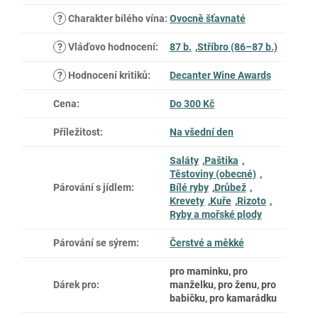
?
Charakter bílého vína
:
Ovocně šťavnaté
?
Vláďovo hodnocení
:
87 b.
,
Stříbro (86–87 b.)
?
Hodnocení kritiků
:
Decanter Wine Awards
Cena
:
Do 300 Kč
Příležitost
:
Na všední den
Saláty
,
Paštika
,
Těstoviny (obecné)
,
Párování s jídlem
:
Bílé ryby
,
Drůbež
,
Krevety
,
Kuře
,
Rizoto
,
Ryby a mořské plody
Párování se sýrem
:
Čerstvé a měkké
pro maminku, pro
Dárek pro
:
manželku, pro ženu, pro
babičku, pro kamarádku