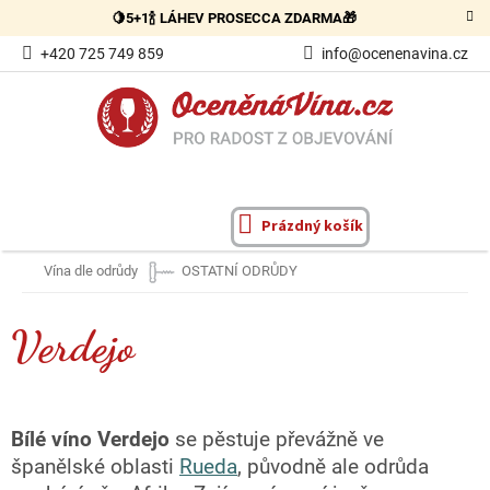
Přejít
🍋5+1🍾 LÁHEV PROSECCA ZDARMA🎁
na
obsah
+420 725 749 859
info@ocenenavina.cz
Prázdný košík
NÁKUPNÍ
KOŠÍK
Vína dle odrůdy
OSTATNÍ ODRŮDY
Verdejo
Bílé víno Verdejo
se pěstuje převážně ve
španělské oblasti
Rueda
, původně ale odrůda