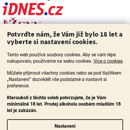
Potvrďte nám, že Vám již bylo 18 let a
vyberte si nastavení cookies.
Tento web používá soubory cookies. Aby se vám lépe
nakupovalo, používáme na webu cookies.
Více o cookies
Můžete přijmout všechny cookies nebo se pod tlačítkem
„Nastavení“ dozvědět vše podstatné a nastavit si
ZÁKAZ PRODEJE ALKOHOLU OSOBÁM MLADŠÍM 18 LET. Pijte s
mírou i když pijete s Mírou.
preference.
Kteroukoli z těchto voleb potvrzujete, že je Vám
minimálně 18 let. Prodej alkoholu osobám mladším 18
let je zakázán.
Vytvořil Shoptet
Nastavení