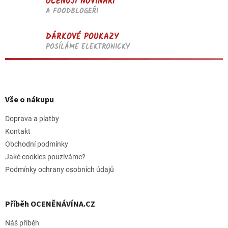
OCEŇUJÍ NOVINÁŘI
A FOODBLOGEŘI
DÁRKOVÉ POUKAZY
POSÍLÁME ELEKTRONICKY
Z
á
p
Vše o nákupu
a
t
Doprava a platby
í
Kontakt
Obchodní podmínky
Jaké cookies pouzíváme?
Podmínky ochrany osobních údajů
Příběh OCENĚNÁVÍNA.CZ
Náš příběh