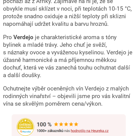
pochází až z Afriky. Zajímavé na ní je, že se
obvykle musí sklízet v noci, při teplotách 10-15 °C,
protože snadno oxiduje a nižší teploty při sklizni
napomáhají udržet kvalitu a barvu hroznů.
Pro
Verdejo
je charakteristické aroma s tóny
bylinek a mladé trávy. Jeho chuť je svěží,
s náznaky ovoce a vyváženou kyselinou. Verdejo je
úžasně harmonické a má příjemnou měkkou
dochuť, která ve vás zanechá touhu ochutnat další
a další doušky.
Ochutnejte výběr oceněných vín Verdejo z malých
rodinných vinařství – objevili jsme pro vás kvalitní
vína se skvělým poměrem cena/výkon.