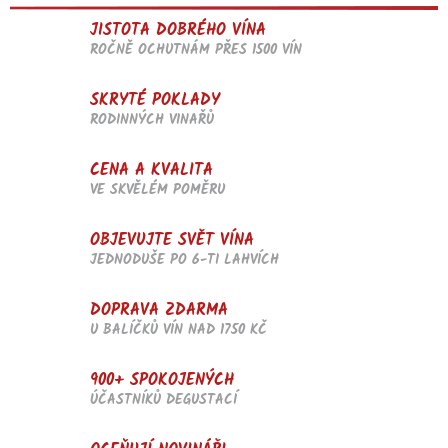
JISTOTA DOBRÉHO VÍNA
ROČNĚ OCHUTNÁM PŘES 1500 VÍN
SKRYTÉ POKLADY
RODINNÝCH VINAŘŮ
CENA A KVALITA
VE SKVĚLÉM POMĚRU
OBJEVUJTE SVĚT VÍNA
JEDNODUŠE PO 6-TI LAHVÍCH
DOPRAVA ZDARMA
U BALÍČKŮ VÍN NAD 1750 KČ
900+ SPOKOJENÝCH
ÚČASTNÍKŮ DEGUSTACÍ