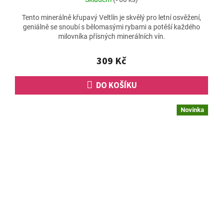
Tento minerálně křupavý Veltlín je skvělý pro letní osvěžení,
geniálně se snoubí s bělomasými rybami a potěší každého
milovníka přísných minerálních vín.
309 Kč
DO KOŠÍKU
Novinka