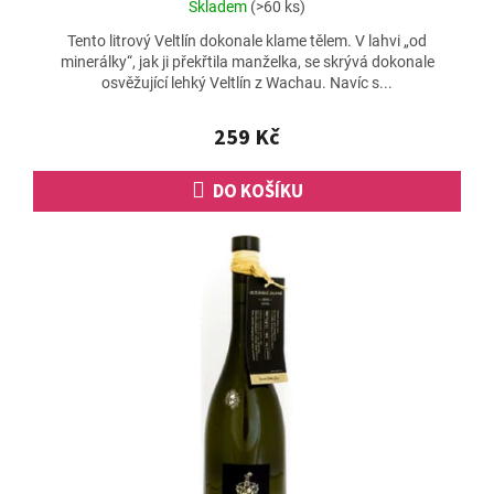
Průměrné
Skladem
(>60 ks)
hodnocení
Tento litrový Veltlín dokonale klame tělem. V lahvi „od
produktu
minerálky“, jak ji překřtila manželka, se skrývá dokonale
je
osvěžující lehký Veltlín z Wachau. Navíc s...
4,4
z
5
259 Kč
hvězdiček.
DO KOŠÍKU