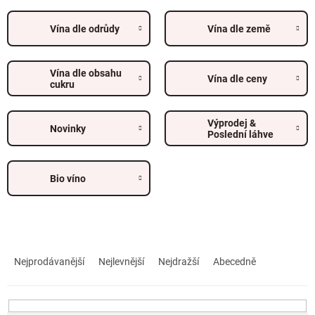
Vína dle odrůdy
Vína dle země
Vína dle obsahu
Vína dle ceny
cukru
Výprodej &
Novinky
Poslední láhve
Bio víno
Ř
a
Nejprodávanější
Nejlevnější
Nejdražší
Abecedně
z
e
n