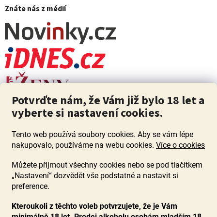
Znáte nás z médií
Potvrďte nám, že Vám již bylo 18 let a
vyberte si nastavení cookies.
Tento web používá soubory cookies. Aby se vám lépe
nakupovalo, používáme na webu cookies.
Více o cookies
Můžete přijmout všechny cookies nebo se pod tlačítkem
„Nastavení“ dozvědět vše podstatné a nastavit si
ZÁKAZ PRODEJE ALKOHOLU OSOBÁM MLADŠÍM 18 LET. Pijte s
mírou i když pijete s Mírou.
preference.
Kteroukoli z těchto voleb potvrzujete, že je Vám
minimálně 18 let. Prodej alkoholu osobám mladším 18