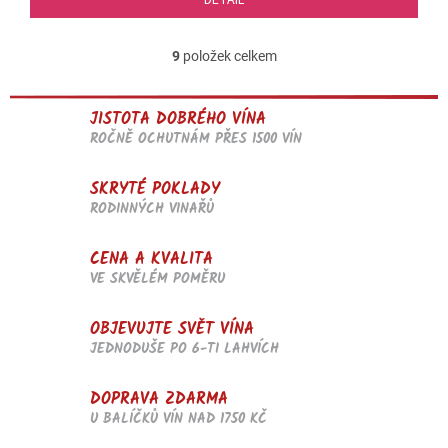
9
položek celkem
O
v
l
JISTOTA DOBRÉHO VÍNA
á
d
ROČNĚ OCHUTNÁM PŘES 1500 VÍN
a
c
SKRYTÉ POKLADY
í
RODINNÝCH VINAŘŮ
p
r
v
CENA A KVALITA
k
VE SKVĚLÉM POMĚRU
y
v
OBJEVUJTE SVĚT VÍNA
ý
p
JEDNODUŠE PO 6-TI LAHVÍCH
i
s
DOPRAVA ZDARMA
u
U BALÍČKŮ VÍN NAD 1750 KČ