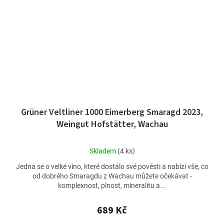
Grüner Veltliner 1000 Eimerberg Smaragd 2023,
Weingut Hofstätter, Wachau
Průměrné
Skladem
(4 ks)
hodnocení
Jedná se o velké víno, které dostálo své pověsti a nabízí vše, co
produktu
od dobrého Smaragdu z Wachau můžete očekávat -
je
komplexnost, plnost, mineralitu a...
4,7
z
5
689 Kč
hvězdiček.