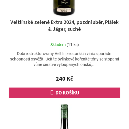
Veltlínské zelené Extra 2024, pozdní sběr, Piálek
& Jäger, suché
Průměrné
Skladem
(11 ks)
hodnocení
Dobře strukturovaný Veltlín ze starších vinic s parádní
produktu
schopností osvěžit. Ucítíte bylinkově kořenité tóny se stopami
je
vůně čerstvě vyloupaných oříšků,...
5,0
z
5
240 Kč
hvězdiček.
DO KOŠÍKU