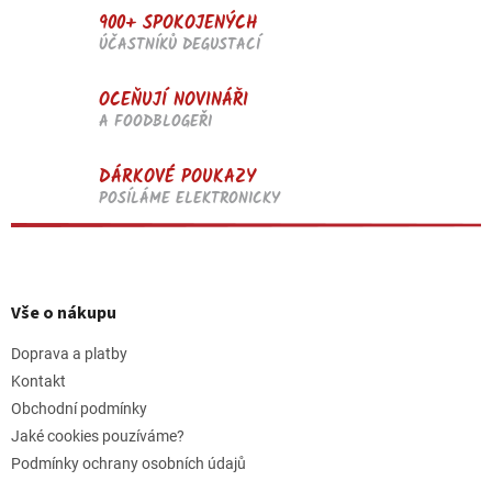
900+ SPOKOJENÝCH
ÚČASTNÍKŮ DEGUSTACÍ
OCEŇUJÍ NOVINÁŘI
A FOODBLOGEŘI
DÁRKOVÉ POUKAZY
POSÍLÁME ELEKTRONICKY
Z
á
p
Vše o nákupu
a
t
Doprava a platby
í
Kontakt
Obchodní podmínky
Jaké cookies pouzíváme?
Podmínky ochrany osobních údajů