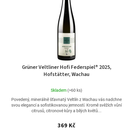
Grüner Veltliner Hofi Federspiel® 2025,
Hofstätter, Wachau
Průměrné
Skladem
(>60 ks)
hodnocení
Povedený, minerálně šťavnatý Veltlín z Wachau vás nadchne
produktu
svou elegancí a sofistikovanou jemností. Kromě svěžích vůní
je
citrusů, citronové kůry a bílých květů...
5,0
z
5
369 Kč
hvězdiček.