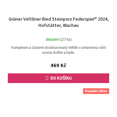
Grüner Veltliner Ried Steinporz Federspiel® 2024,
Hofstätter, Wachau
Průměrné
Skladem
(27 ks)
hodnocení
Komplexní a úžasně strukturovaný Veltlín s omamnou vůní
produktu
ovoce, květin a bylin.
je
5,0
z
469 Kč
5
hvězdiček.
DO KOŠÍKU
Poslední láhve