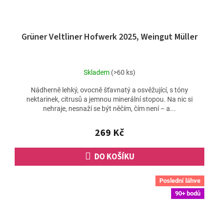
Grüner Veltliner Hofwerk 2025, Weingut Müller
Skladem
(>60 ks)
Nádherně lehký, ovocně šťavnatý a osvěžující, s tóny
nektarinek, citrusů a jemnou minerální stopou. Na nic si
nehraje, nesnaží se být něčím, čím není – a...
269 Kč
DO KOŠÍKU
Poslední láhve
90+ bodů