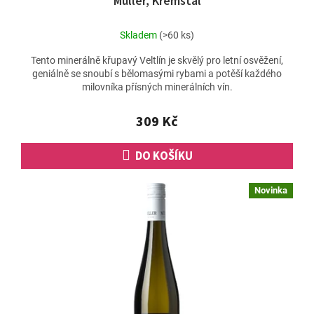
Müller, Kremstal
Skladem
(>60 ks)
Tento minerálně křupavý Veltlín je skvělý pro letní osvěžení,
geniálně se snoubí s bělomasými rybami a potěší každého
milovníka přísných minerálních vín.
309 Kč
DO KOŠÍKU
Novinka