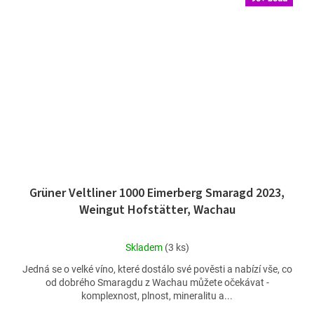
Grüner Veltliner 1000 Eimerberg Smaragd 2023,
Weingut Hofstätter, Wachau
Průměrné
Skladem
(3 ks)
hodnocení
Jedná se o velké víno, které dostálo své pověsti a nabízí vše, co
produktu
od dobrého Smaragdu z Wachau můžete očekávat -
je
komplexnost, plnost, mineralitu a...
4,7
z