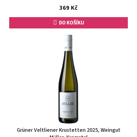
5
369 Kč
hvězdiček.
DO KOŠÍKU
Grüner Veltliener Krustetten 2025, Weingut