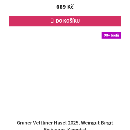
5
689 Kč
hvězdiček.
DO KOŠÍKU
90+ bodů
Grüner Veltliner Hasel 2025, Weingut Birgit
Eichinger, Kamptal