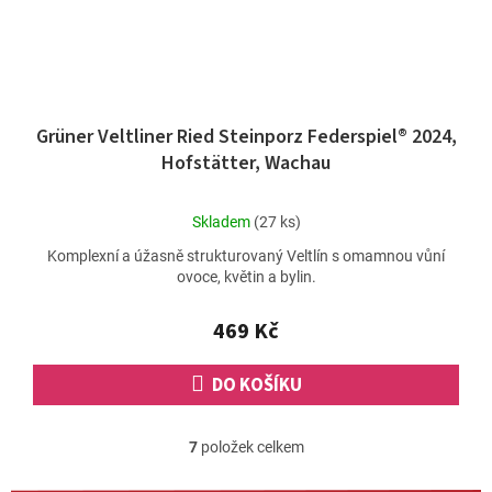
Grüner Veltliner Ried Steinporz Federspiel® 2024,
Hofstätter, Wachau
Průměrné
Skladem
(27 ks)
hodnocení
Komplexní a úžasně strukturovaný Veltlín s omamnou vůní
produktu
ovoce, květin a bylin.
je
5,0
z
469 Kč
5
hvězdiček.
DO KOŠÍKU
7
položek celkem
O
v