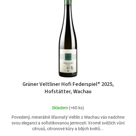
Grüner Veltliner Hofi Federspiel® 2025,
Hofstätter, Wachau
Průměrné
Skladem
(>60 ks)
hodnocení
Povedený, minerálně šťavnatý Veltlín z Wachau vás nadchne
produktu
svou elegancí a sofistikovanou jemností. Kromě svěžích vůní
je
citrusů, citronové kůry a bílých květů...
5,0
z