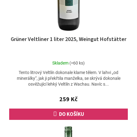
u
k
t
ů
Grüner Veltliner 1 liter 2025, Weingut Hofstätter
Průměrné
Skladem
(>60 ks)
hodnocení
Tento litrový Veltlín dokonale klame tělem. V lahvi „od
produktu
minerálky“, jak ji překřtila manželka, se skrývá dokonale
je
osvěžující lehký Veltlín z Wachau. Navíc s...
4,4
z
5
259 Kč
hvězdiček.
DO KOŠÍKU