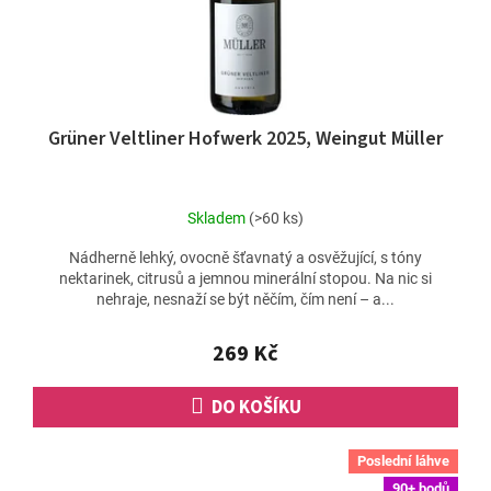
Grüner Veltliner Hofwerk 2025, Weingut Müller
Skladem
(>60 ks)
Nádherně lehký, ovocně šťavnatý a osvěžující, s tóny
nektarinek, citrusů a jemnou minerální stopou. Na nic si
nehraje, nesnaží se být něčím, čím není – a...
269 Kč
DO KOŠÍKU
Poslední láhve
90+ bodů