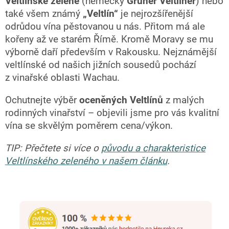
Veltlínské zelené
(německy
Grüner Veltliner
) nebo
také všem známý
„Veltlín“
je nejrozšířenější
odrůdou vína pěstovanou u nás. Přitom má ale
kořeny až ve starém Římě. Kromě Moravy se mu
výborně daří především v Rakousku. Nejznámější
veltlínské od našich jižních sousedů pochází
z vinařské oblasti Wachau.
Ochutnejte výběr
oceněných Veltlínů
z malých
rodinných vinařství
–
objevili jsme pro vás kvalitní
vína se skvělým poměrem cena/výkon.
TIP: Přečtete si více o
původu a charakteristice
Veltlínského zeleného v našem článku
.