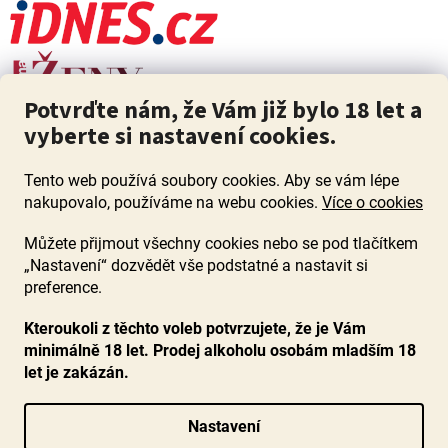
Potvrďte nám, že Vám již bylo 18 let a
vyberte si nastavení cookies.
Tento web používá soubory cookies. Aby se vám lépe
nakupovalo, používáme na webu cookies.
Více o cookies
Můžete přijmout všechny cookies nebo se pod tlačítkem
„Nastavení“ dozvědět vše podstatné a nastavit si
ZÁKAZ PRODEJE ALKOHOLU OSOBÁM MLADŠÍM 18 LET. Pijte s
mírou i když pijete s Mírou.
preference.
Kteroukoli z těchto voleb potvrzujete, že je Vám
minimálně 18 let. Prodej alkoholu osobám mladším 18
let je zakázán.
Vytvořil Shoptet
Nastavení