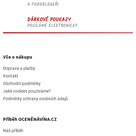
A FOODBLOGEŘI
DÁRKOVÉ POUKAZY
POSÍLÁME ELEKTRONICKY
Z
á
p
Vše o nákupu
a
t
Doprava a platby
í
Kontakt
Obchodní podmínky
Jaké cookies pouzíváme?
Podmínky ochrany osobních údajů
Příběh OCENĚNÁVÍNA.CZ
Náš příběh