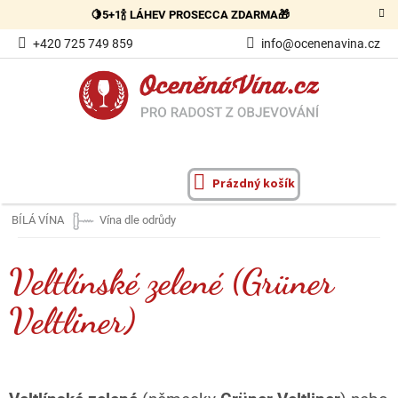
Přejít
🍋5+1🍾 LÁHEV PROSECCA ZDARMA🎁
na
obsah
+420 725 749 859
info@ocenenavina.cz
Prázdný košík
NÁKUPNÍ
KOŠÍK
BÍLÁ VÍNA
Vína dle odrůdy
Veltlínské zelené (Grüner
Veltliner)