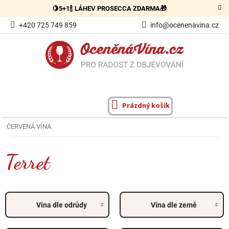
Přejít
🍋5+1🍾 LÁHEV PROSECCA ZDARMA🎁
na
obsah
+420 725 749 859
info@ocenenavina.cz
Prázdný košík
NÁKUPNÍ
KOŠÍK
ČERVENÁ VÍNA
Terret
Vína dle odrůdy
Vína dle země