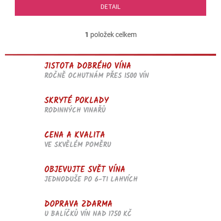
DETAIL
1
položek celkem
O
v
l
JISTOTA DOBRÉHO VÍNA
á
d
ROČNĚ OCHUTNÁM PŘES 1500 VÍN
a
c
SKRYTÉ POKLADY
í
RODINNÝCH VINAŘŮ
p
r
v
CENA A KVALITA
k
VE SKVĚLÉM POMĚRU
y
v
OBJEVUJTE SVĚT VÍNA
ý
p
JEDNODUŠE PO 6-TI LAHVÍCH
i
s
DOPRAVA ZDARMA
u
U BALÍČKŮ VÍN NAD 1750 KČ