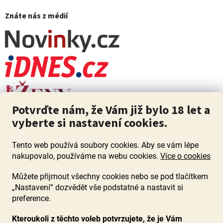
Znáte nás z médií
Potvrďte nám, že Vám již bylo 18 let a
vyberte si nastavení cookies.
Tento web používá soubory cookies. Aby se vám lépe
nakupovalo, používáme na webu cookies.
Více o cookies
Můžete přijmout všechny cookies nebo se pod tlačítkem
„Nastavení“ dozvědět vše podstatné a nastavit si
ZÁKAZ PRODEJE ALKOHOLU OSOBÁM MLADŠÍM 18 LET. Pijte s
mírou i když pijete s Mírou.
preference.
Kteroukoli z těchto voleb potvrzujete, že je Vám