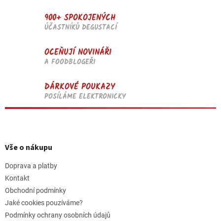
900+ SPOKOJENÝCH
ÚČASTNÍKŮ DEGUSTACÍ
OCEŇUJÍ NOVINÁŘI
A FOODBLOGEŘI
DÁRKOVÉ POUKAZY
POSÍLÁME ELEKTRONICKY
Z
á
p
Vše o nákupu
a
t
Doprava a platby
í
Kontakt
Obchodní podmínky
Jaké cookies pouzíváme?
Podmínky ochrany osobních údajů