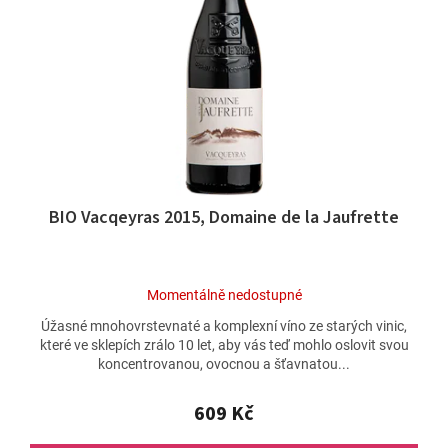
t
p
ů
r
o
d
u
k
t
ů
BIO Vacqeyras 2015, Domaine de la Jaufrette
Průměrné
Momentálně nedostupné
hodnocení
Úžasné mnohovrstevnaté a komplexní víno ze starých vinic,
produktu
které ve sklepích zrálo 10 let, aby vás teď mohlo oslovit svou
je
koncentrovanou, ovocnou a šťavnatou...
5,0
z
5
609 Kč
hvězdiček.