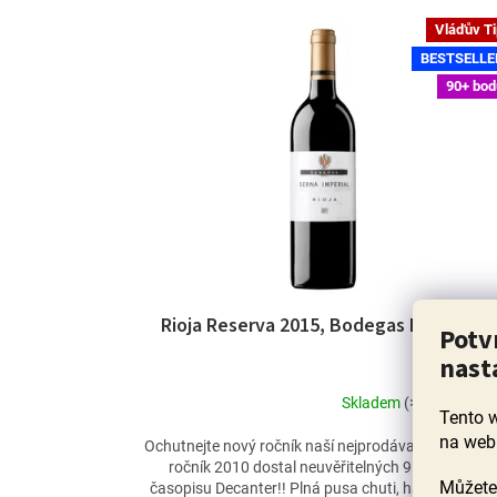
Vláďův T
BESTSELLE
90+ bod
Rioja Reserva 2015, Bodegas Escudero
Potv
nast
Skladem
(>60 ks)
Tento 
Průměrné
hodnocení
na web
Ochutnejte nový ročník naší nejprodávanější Reserv
produktu
ročník 2010 dostal neuvěřitelných 95 bodů od
je
Můžete 
časopisu Decanter!! Plná pusa chuti, harmonické,..