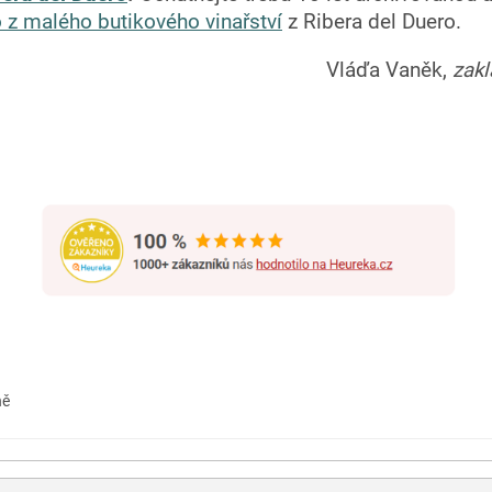
o z malého butikového vinařství
z Ribera del Duero.
Vláďa Vaněk,
zak
ně