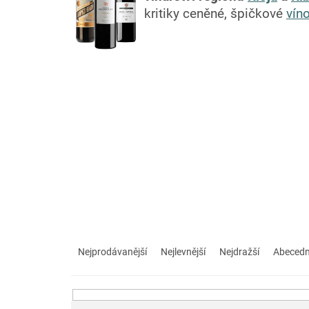
kritiky ceněné, špičkové
vín
Ř
a
Nejprodávanější
Nejlevnější
Nejdražší
Abeced
z
e
n