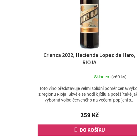
p
r
o
d
u
k
t
ů
Crianza 2022, Hacienda Lopez de Haro,
RIOJA
Skladem
(>60 ks)
Průměrné
hodnocení
Toto víno představuje velmi solidní poměr cena/výk
produktu
z regionu Rioja. Skvěle se hodí k jídlu a potěší také ja
je
výborná volba červeného na večerní popíjení s...
4,7
z
259 Kč
5
hvězdiček.
DO KOŠÍKU