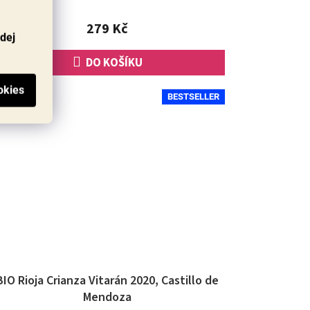
4,7
z
279 Kč
5
odej
hvězdiček.
DO KOŠÍKU
BESTSELLER
BIO Rioja Crianza Vitarán 2020, Castillo de
Mendoza