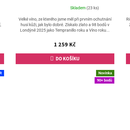
Skladem
(23 ks)
Průměrné
hodnocení
Velké víno, ze kterého jsme měl při prvním ochutnání
Ri
produktu
,
husí kůži, jak bylo dobré. Získalo zlato a 98 bodů v
je
Londýně 2025 jako Tempranillo roku a Víno roku...
5,0
z
1 259 Kč
5
hvězdiček.
DO KOŠÍKU
R
Novinka
90+ bodů