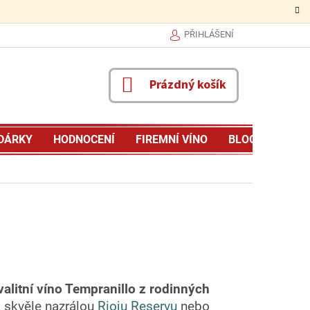
PŘIHLÁŠENÍ
NÁKUPNÍ
Prázdný košík
KOŠÍK
DÁRKY
HODNOCENÍ
FIREMNÍ VÍNO
BLOG
MŮJ P
valitní víno Tempranillo z rodinných
a skvěle nazrálou
Rioju Reservu
nebo