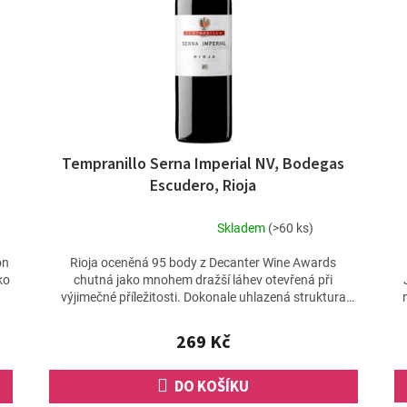
Tempranillo Serna Imperial NV, Bodegas
Escudero, Rioja
Skladem
(>60 ks)
Průměrné
hodnocení
on
Rioja oceněná 95 body z Decanter Wine Awards
produktu
ko
chutná jako mnohem dražší láhev otevřená při
je
výjimečné příležitosti. Dokonale uhlazená struktura
5,0
vytváří víno,...
z
269 Kč
5
hvězdiček.
DO KOŠÍKU