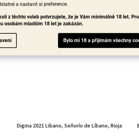
5,0
statné a nastavit si preference.
z
449 Kč
5
oli z těchto voleb potvrzujete, že je Vám minimálně 18 let. Pr
hvězdiček.
lu osobám mladším 18 let je zakázán.
DO KOŠÍKU
avení
90+ bodů
Digma 2021 Libano, Seňorío de Líbano, Rioja