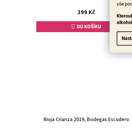
4,7
vše pod
z
399 Kč
5
Kterouk
hvězdiček.
alkoho
DO KOŠÍKU
Nast
Rioja Crianza 2019, Bodegas Escudero