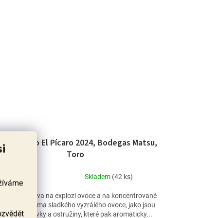
empranillo El Pícaro 2024, Bodegas Matsu,
si
Toro
Skladem
(42 ks)
užíváme
Průměrné
hodnocení
ěšte se doslova na explozi ovoce a na koncentrované
produktu
ž opojné aroma sladkého vyzrálého ovoce, jako jsou
je
ozvědět
třešně srdcovky a ostružiny, které pak aromaticky...