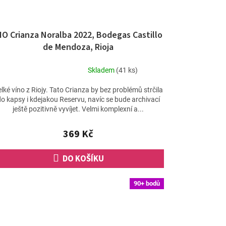
IO Crianza Noralba 2022, Bodegas Castillo
de Mendoza, Rioja
Skladem
(41 ks)
Průměrné
hodnocení
lké víno z Riojy. Tato Crianza by bez problémů strčila
produktu
do kapsy i kdejakou Reservu, navíc se bude archivací
je
ještě pozitivně vyvíjet. Velmi komplexní a...
4,7
z
369 Kč
5
hvězdiček.
DO KOŠÍKU
90+ bodů