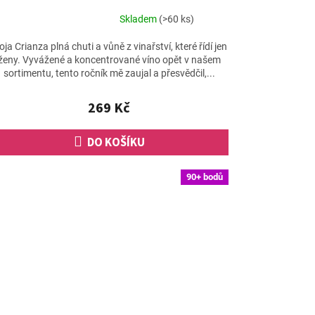
Skladem
(>60 ks)
Průměrné
hodnocení
oja Crianza plná chuti a vůně z vinařství, které řídí jen
produktu
ženy. Vyvážené a koncentrované víno opět v našem
je
sortimentu, tento ročník mě zaujal a přesvědčil,...
4,8
z
269 Kč
5
hvězdiček.
DO KOŠÍKU
90+ bodů