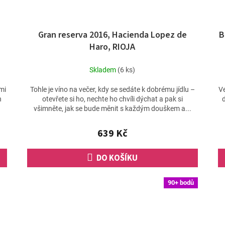
Gran reserva 2016, Hacienda Lopez de
B
Haro, RIOJA
Skladem
(6 ks)
mi
Tohle je víno na večer, kdy se sedáte k dobrému jídlu –
Ve
n
otevřete si ho, nechte ho chvíli dýchat a pak si
všimněte, jak se bude měnit s každým douškem a...
639 Kč
DO KOŠÍKU
90+ bodů