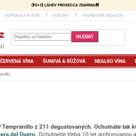
🍋5+1🍾 LÁHEV PROSECCA ZDARMA🎁
DOPRAVA A PLATBY
KONTAKT
HODNOCENÍ OBCHODU
HLEDAT
ČERVENÁ VÍNA
ŠUMIVÁ & RŮŽOVÁ
NEALKO VÍNA
anillo
P Tempranillo z 211 degustovaných.
Ochutnáte tak k
bera del Duero
.
Ochutnejte třeba 10 let archivovanou 