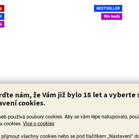
ip
BESTSELLER
R
90+ bodů
ů
BIO Rioja El Pacto de la Sonsierra 2021, El
T
rďte nám, že Vám již bylo 18 let a vyberte 
Pacto, Rioja
avení cookies.
Skladem
(>60 ks)
web používá soubory cookies. Aby se vám lépe nakupovalo, po
Průměrné
hodnocení
u cookies.
Více o cookies
y,
Komplexní, koncentrované a opravdu velké červené
T
produktu
víno, které vás zaujme nejen chutí, ale i specifickou vůní
a
je
přijmout všechny cookies nebo se pod tlačítkem „Nastavení“ d
.
po švestkách a ostružinách. Perfektně...