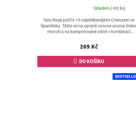
Skladem
(>60 ks)
Průměrné
hodnocení
Tato Rioja patří k 15 nejoblíbenějším Crianzám ve
produktu
Španělsku. Těšte se na opojně ovocné aroma třešní
je
moruší a na kompotované višně v kombinaci
4,4
s čokoládou a...
z
269 Kč
5
hvězdiček.
DO KOŠÍKU
BESTSELLE