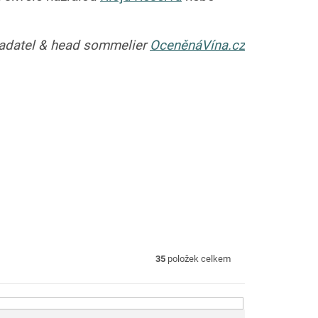
ladatel & head sommelier
OceněnáVína.cz
35
položek celkem