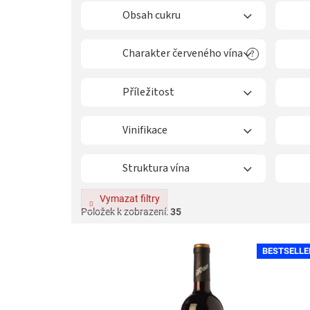
í
p
Obsah cukru
r
o
Charakter červeného vína
?
d
u
k
Příležitost
t
ů
Vinifikace
Struktura vína
Vymazat filtry
Položek k zobrazení:
35
V
BESTSELLE
ý
p
i
s