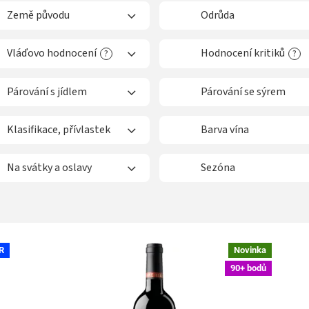
Země původu
Odrůda
Vláďovo hodnocení
Hodnocení kritiků
?
?
Párování s jídlem
Párování se sýrem
Klasifikace, přívlastek
Barva vína
Na svátky a oslavy
Sezóna
R
Novinka
90+ bodů