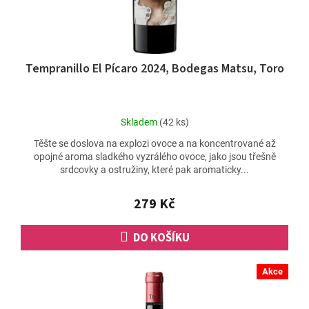
k
t
ů
Tempranillo El Pícaro 2024, Bodegas Matsu, Toro
Průměrné
Skladem
(42 ks)
hodnocení
Těšte se doslova na explozi ovoce a na koncentrované až
produktu
opojné aroma sladkého vyzrálého ovoce, jako jsou třešně
je
srdcovky a ostružiny, které pak aromaticky...
4,7
z
5
279 Kč
hvězdiček.
DO KOŠÍKU
Akce