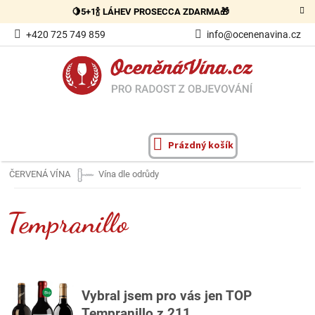
Přejít
🍋5+1🍾 LÁHEV PROSECCA ZDARMA🎁
na
obsah
+420 725 749 859
info@ocenenavina.cz
Prázdný košík
NÁKUPNÍ
KOŠÍK
ČERVENÁ VÍNA
Vína dle odrůdy
Tempranillo
Vybral
jsem pro vás jen TOP
Tempranillo z 211