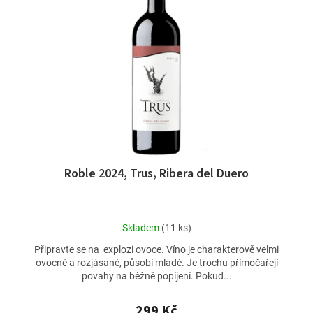
Roble 2024, Trus, Ribera del Duero
Průměrné
Skladem
(11 ks)
hodnocení
Připravte se na explozi ovoce. Víno je charakterově velmi
produktu
ovocné a rozjásané, působí mladě. Je trochu přímočařejí
je
povahy na běžné popíjení. Pokud...
4,5
z
5
299 Kč