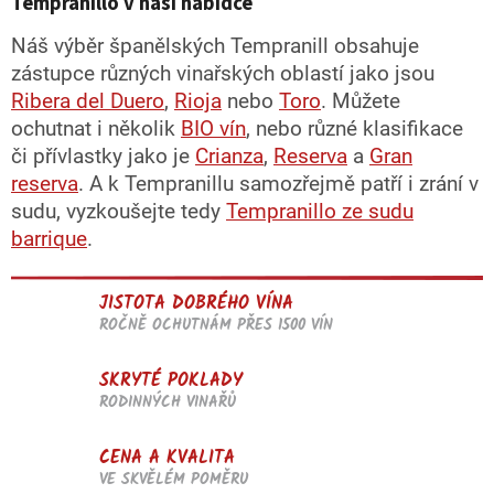
Tempranillo v naší nabídce
Náš výběr španělských Tempranill obsahuje
zástupce různých vinařských oblastí jako jsou
Ribera del Duero
,
Rioja
nebo
Toro
. Můžete
ochutnat i několik
BIO vín
, nebo různé klasifikace
či přívlastky jako je
Crianza
,
Reserva
a
Gran
reserva
. A k Tempranillu samozřejmě patří i zrání v
sudu, vyzkoušejte tedy
Tempranillo ze sudu
barrique
.
JISTOTA DOBRÉHO VÍNA
ROČNĚ OCHUTNÁM PŘES 1500 VÍN
SKRYTÉ POKLADY
RODINNÝCH VINAŘŮ
CENA A KVALITA
VE SKVĚLÉM POMĚRU