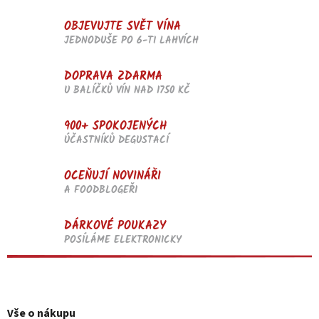
OBJEVUJTE SVĚT VÍNA
JEDNODUŠE PO 6-TI LAHVÍCH
DOPRAVA ZDARMA
U BALÍČKŮ VÍN NAD 1750 KČ
900+ SPOKOJENÝCH
ÚČASTNÍKŮ DEGUSTACÍ
OCEŇUJÍ NOVINÁŘI
A FOODBLOGEŘI
DÁRKOVÉ POUKAZY
POSÍLÁME ELEKTRONICKY
Z
á
p
Vše o nákupu