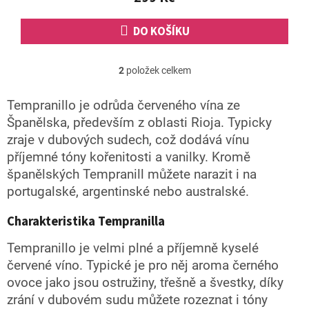
hvězdiček.
DO KOŠÍKU
2
položek celkem
O
v
l
Tempranillo je odrůda červeného vína ze
á
Španělska, především z oblasti Rioja. Typicky
d
zraje v dubových sudech, což dodává vínu
a
c
příjemné tóny kořenitosti a vanilky. Kromě
í
španělských Tempranill můžete narazit i na
p
portugalské, argentinské nebo australské.
r
v
k
Charakteristika Tempranilla
y
v
Tempranillo je velmi plné a příjemně kyselé
ý
červené víno. Typické je pro něj aroma černého
p
ovoce jako jsou ostružiny, třešně a švestky, díky
i
s
zrání v dubovém sudu můžete rozeznat i tóny