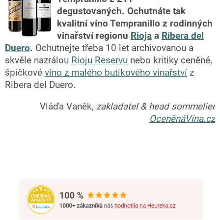
degustovaných.
Ochutnáte tak
kvalitní víno Tempranillo z rodinných
vinařství regionu
Rioja
a
Ribera del
Duero
.
Ochutnejte třeba 10 let archivovanou a
skvěle nazrálou
Rioju Reservu
nebo kritiky ceněné,
špičkové
víno z malého butikového vinařství
z
Ribera del Duero.
Vláďa Vaněk,
zakladatel & head sommelier
OceněnáVína.cz