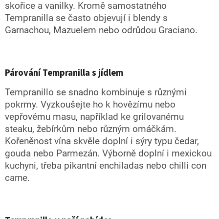
u
skořice a vanilky. Kromě samostatného
Tempranilla se často objevují i blendy s
Garnachou, Mazuelem nebo odrůdou Graciano.
Párování Tempranilla s jídlem
Tempranillo se snadno kombinuje s různými
pokrmy. Vyzkoušejte ho k hovězímu nebo
vepřovému masu, například ke grilovanému
steaku, žebírkům nebo různým omáčkám.
Kořeněnost vína skvěle doplní i sýry typu čedar,
gouda nebo Parmezán. Výborně doplní i mexickou
kuchyni, třeba pikantní enchiladas nebo chilli con
carne.