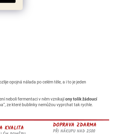
ije opojná nálada po celém těle, a i to je jeden
ní neboli fermentaci v něm vznikají
ony tolik žádoucí
na“, ze které bublinky nemůžou vyprchat tak rychle.
DOPRAVA ZDARMA
A KVALITA
PŘI NÁKUPU NAD 2500