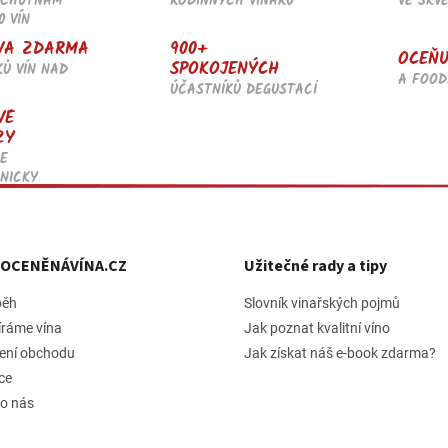
RODINNÝCH VINAŘŮ
VE SKV
OCHUTNÁM
k
0 VÍN
y
v
900+
VA ZDARMA
OCEŇU
ý
SPOKOJENÝCH
KŮ VÍN NAD
p
A FOOD
ÚČASTNÍKŮ DEGUSTACÍ
i
VÉ
s
ZY
u
E
NICKY
h OCENĚNÁVÍNA.CZ
Užitečné rady a tipy
běh
Slovník vinařských pojmů
íráme vína
Jak poznat kvalitní víno
ení obchodu
Jak získat náš e-book zdarma?
ce
 o nás