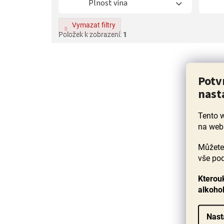
Plnost vína
Vymazat filtry
Položek k zobrazení:
1
V
ý
Potv
p
i
nast
s
p
Tento 
r
na web
o
d
Můžete 
u
vše pod
k
t
Kterouk
ů
alkoho
Nast