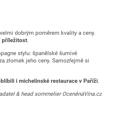
 velmi dobrým poměrem kvality a ceny.
příležitost
.
ampagne stylu: španělské šumivé
 za zlomek jeho ceny. Samozřejmě si
oblíbili i michelinské restaurace v Paříži
.
ladatel & head sommelier OceněnáVína.cz