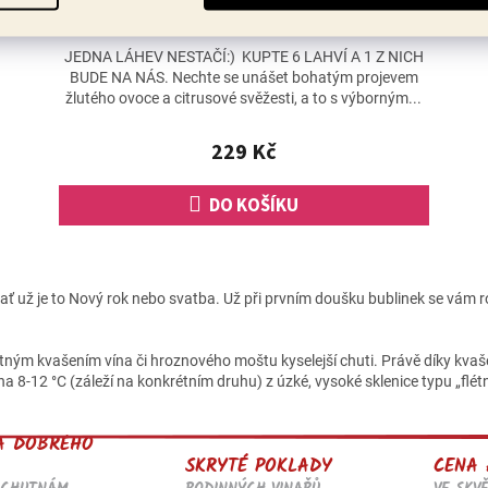
Skladem
(>60 ks)
Průměrné
hodnocení
JEDNA LÁHEV NESTAČÍ:) KUPTE 6 LAHVÍ A 1 Z NICH
produktu
BUDE NA NÁS. Nechte se unášet bohatým projevem
je
žlutého ovoce a citrusové svěžesti, a to s výborným...
4,6
z
229 Kč
5
hvězdiček.
DO KOŠÍKU
O
v
ť už je to Nový rok nebo svatba. Už při prvním doušku bublinek se vám rozl
l
á
d
tným kvašením vína či hroznového moštu kyselejší chuti. Právě díky kvaše
a
na 8-12 °C (záleží na konkrétním druhu) z úzké, vysoké sklenice typu „flét
c
í
p
A DOBRÉHO
r
SKRYTÉ POKLADY
CENA 
v