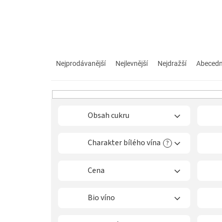
Ř
a
Nejprodávanější
Nejlevnější
Nejdražší
Abeced
z
e
n
í
p
Obsah cukru
r
o
Charakter bílého vína
?
d
u
k
Cena
t
ů
Bio víno