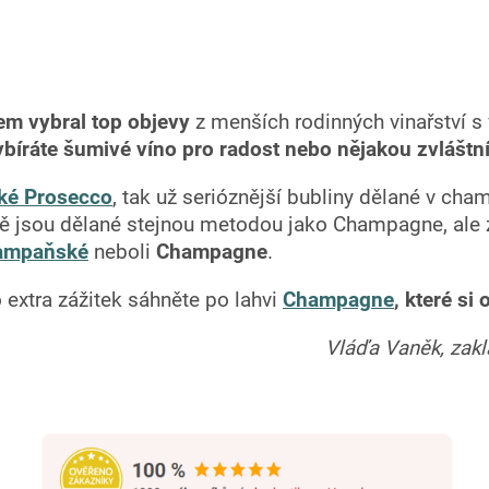
em vybral top objevy
z menších rodinných vinařství s
ybíráte
šumivé víno pro radost nebo nějakou zvláštní 
ské Prosecco
, tak už serióznější bubliny dělané v ch
bě jsou dělané stejnou metodou jako Champagne, ale
šampaňské
neboli
Champagne
.
o extra zážitek sáhněte po lahvi
Champagne
, které si 
Vláďa Vaněk, zak