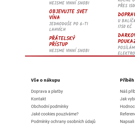
ROČNĚ 
NEJSME VINNÍ SNOBI
PŘES 150
OBJEVUJTE SVĚT
DOPRA
VÍNA
U BALÍČ
JEDNODUŠE PO 6-TI
1750 KČ
LAHVÍCH
DÁRKO
PŘÁTELSKÝ
POUKA
PŘÍSTUP
POSÍLÁM
NEJSME VINNÍ SNOBI
ELEKTRO
Z
á
p
Vše o nákupu
Příbě
a
t
Doprava a platby
Náš pří
í
Kontakt
Jak vyb
Obchodní podmínky
Hodnoc
Jaké cookies pouzíváme?
Referen
Podmínky ochrany osobních údajů
Napsali