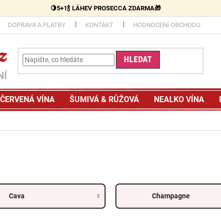
🍋5+1🍾 LÁHEV PROSECCA ZDARMA🎁
DOPRAVA A PLATBY
KONTAKT
HODNOCENÍ OBCHODU
HLEDAT
ČERVENÁ VÍNA
ŠUMIVÁ & RŮŽOVÁ
NEALKO VÍNA
Cava
Champagne