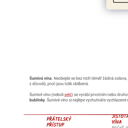
Šumivá vína
. Neobejde se bez nich téměř žádná oslava, a
z důvodů, proč jsou tolik oblíbená.
Šumivé víno (neboli
sekt
) se vyrábí prvotním nebo druho
bublinky
. Šumivé víno si nejlépe vychutnáte vychlazené 
JISTOT
PŘÁTELSKÝ
VÍNA
PŘÍSTUP