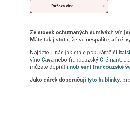
Růžová vína
Ze stovek ochutnaných šumivých vín js
Máte tak jistotu, že se nespálíte, ať už v
Najdete u nás jak stále populárnější
ital
víno
Cava
nebo francouzský
Crémant
, o
můžete dopřát i
noblesní francouzské 
Jako dárek doporučuji
tyto bublinky
, pr