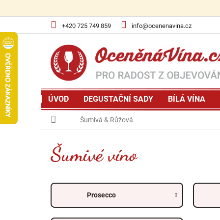
Přejít
na
obsah
+420 725 749 859
info@ocenenavina.cz
ÚVOD
DEGUSTAČNÍ SADY
BÍLÁ VÍNA
Domů
Šumivá & Růžová
Šumivé víno
Prosecco