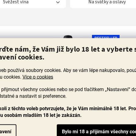
Svěžest vína
Na svátky a oslavy
BESTSELLER
5 + 1
rďte nám, že Vám již bylo 18 let a vyberte 
avení cookies.
web používá soubory cookies. Aby se vám lépe nakupovalo, po
u cookies.
Více o cookies
přijmout všechny cookies nebo se pod tlačítkem „Nastavení“ d
statné a nastavit si preference.
oli z těchto voleb potvrzujete, že je Vám minimálně 18 let. Pr
lu osobám mladším 18 let je zakázán.
Selezione Spumante Brut, GIAVI
avení