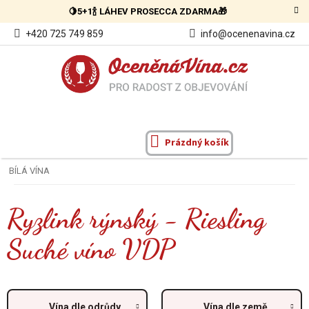
Přejít
🍋5+1🍾 LÁHEV PROSECCA ZDARMA🎁
na
obsah
+420 725 749 859
info@ocenenavina.cz
Prázdný košík
NÁKUPNÍ
KOŠÍK
BÍLÁ VÍNA
Ryzlink rýnský - Riesling
Suché víno VDP
Vína dle odrůdy
Vína dle země