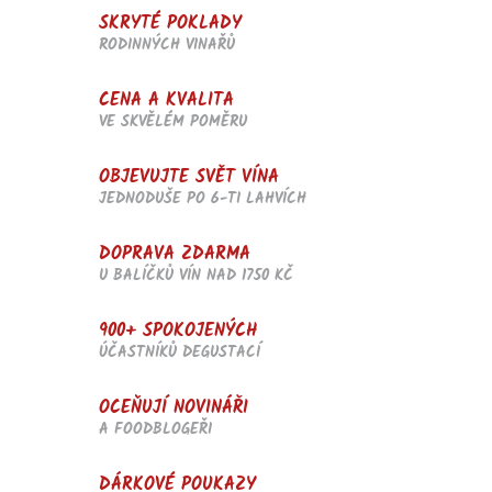
c
SKRYTÉ POKLADY
í
RODINNÝCH VINAŘŮ
p
r
v
CENA A KVALITA
k
VE SKVĚLÉM POMĚRU
y
v
OBJEVUJTE SVĚT VÍNA
ý
p
JEDNODUŠE PO 6-TI LAHVÍCH
i
s
DOPRAVA ZDARMA
u
U BALÍČKŮ VÍN NAD 1750 KČ
900+ SPOKOJENÝCH
ÚČASTNÍKŮ DEGUSTACÍ
OCEŇUJÍ NOVINÁŘI
A FOODBLOGEŘI
DÁRKOVÉ POUKAZY