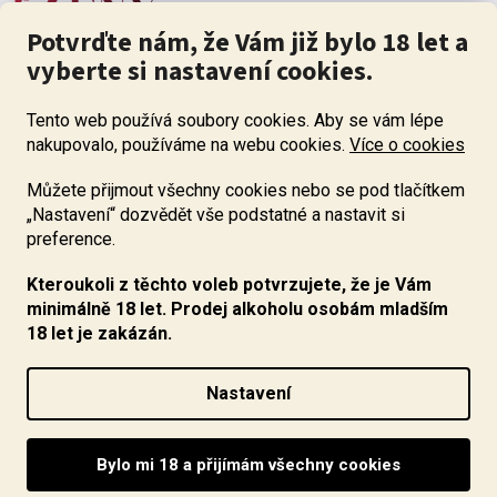
Potvrďte nám, že Vám již bylo 18 let a
vyberte si nastavení cookies.
Tento web používá soubory cookies. Aby se vám lépe
nakupovalo, používáme na webu cookies.
Více o cookies
Můžete přijmout všechny cookies nebo se pod tlačítkem
„Nastavení“ dozvědět vše podstatné a nastavit si
ZÁKAZ PRODEJE ALKOHOLU OSOBÁM MLADŠÍM 18 LET. Pijte s
mírou i když pijete s Mírou.
preference.
Kteroukoli z těchto voleb potvrzujete, že je Vám
minimálně 18 let. Prodej alkoholu osobám mladším
18 let je zakázán.
Vytvořil Shoptet
Nastavení
Copyright 2026
www.ocenenavina.cz
. Všechna práva
vyhrazena.
Upravit nastavení cookies