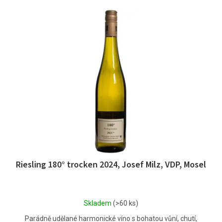
r
V
o
ý
d
p
u
i
k
s
t
p
ů
r
o
d
u
k
t
ů
Riesling 180° trocken 2024, Josef Milz, VDP, Mosel
Průměrné
Skladem
(>60 ks)
hodnocení
Parádně udělané harmonické víno s bohatou vůní, chutí,
produktu