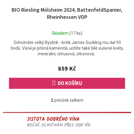
BIO Riesling Mölsheim 2024, BattenfeldSpanier,
Rheinhessen VDP
Průměrné
Skladem
(17 ks)
hodnocení
Ochutnáte velký Ryzlink - kritik James Suckling mu dal 93
produktu
bodů. Vůně je přísná kamenitá, ucítíte také bílé sušené květy,
je
minerální, citrusová, citronová...
5,0
z
5
859 Kč
hvězdiček.
DO KOŠÍKU
2
položek celkem
O
v
l
JISTOTA DOBRÉHO VÍNA
á
d
ROČNĚ OCHUTNÁM PŘES 1500 VÍN
a