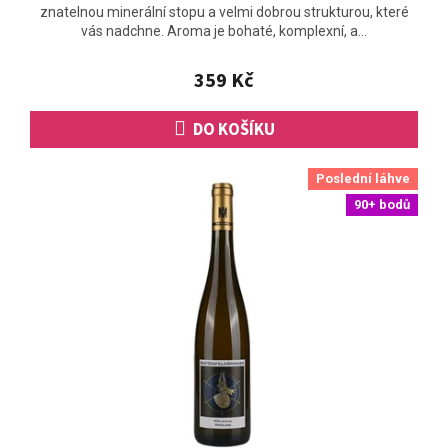
znatelnou minerální stopu a velmi dobrou strukturou, které
je
vás nadchne. Aroma je bohaté, komplexní, a...
5,0
z
5
359 Kč
hvězdiček.
DO KOŠÍKU
Poslední láhve
90+ bodů