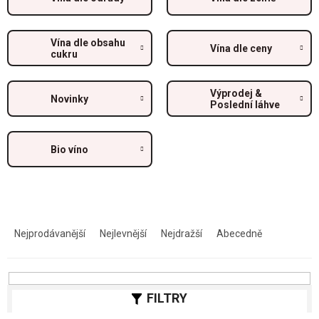
Vína dle obsahu
Vína dle ceny
cukru
Výprodej &
Novinky
Poslední láhve
Bio víno
Ř
a
Nejprodávanější
Nejlevnější
Nejdražší
Abecedně
z
e
n
í
p