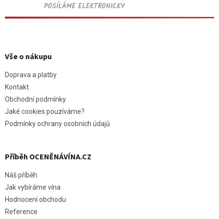
POSÍLÁME ELEKTRONICKY
Z
á
p
Vše o nákupu
a
t
Doprava a platby
í
Kontakt
Obchodní podmínky
Jaké cookies pouzíváme?
Podmínky ochrany osobních údajů
Příběh OCENĚNÁVÍNA.CZ
Náš příběh
Jak vybíráme vína
Hodnocení obchodu
Reference