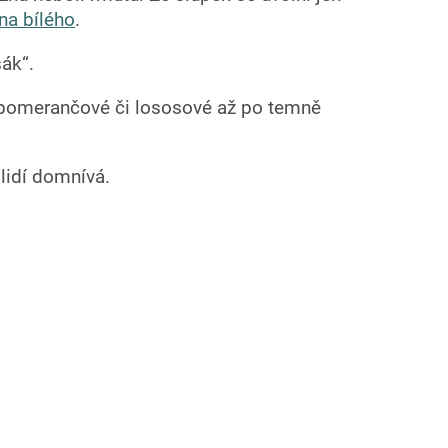
ína bílého
.
ák“.
 pomerančové či lososové až po temně
 lidí domnívá.