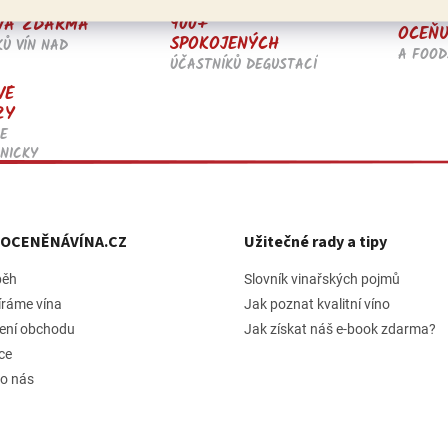
900+
VA ZDARMA
OCEŇU
SPOKOJENÝCH
KŮ VÍN NAD
A FOOD
ÚČASTNÍKŮ DEGUSTACÍ
VÉ
ZY
E
NICKY
h OCENĚNÁVÍNA.CZ
Užitečné rady a tipy
běh
Slovník vinařských pojmů
íráme vína
Jak poznat kvalitní víno
ení obchodu
Jak získat náš e-book zdarma?
ce
 o nás