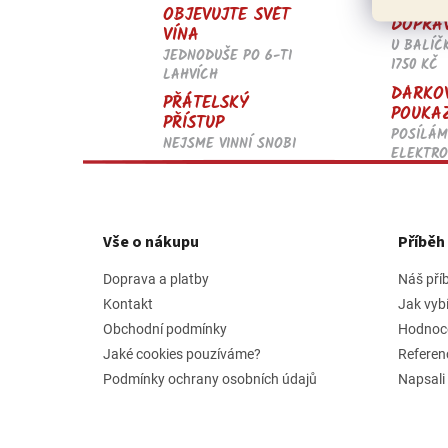
OBJEVUJTE SVĚT
DOPRA
VÍNA
U BALÍČ
JEDNODUŠE PO 6-TI
1750 KČ
LAHVÍCH
DÁRKO
PŘÁTELSKÝ
POUKA
PŘÍSTUP
POSÍLÁM
NEJSME VINNÍ SNOBI
ELEKTRO
Z
á
p
Vše o nákupu
Příbě
a
t
Doprava a platby
Náš pří
í
Kontakt
Jak vyb
Obchodní podmínky
Hodnoc
Jaké cookies pouzíváme?
Referen
Podmínky ochrany osobních údajů
Napsali