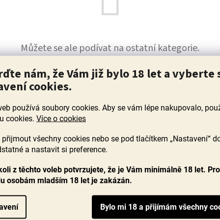
Můžete se ale podívat na ostatní kategorie.
rďte nám, že Vám již bylo 18 let a vyberte 
ZPĚT DO OBCHODU
avení cookies.
web používá soubory cookies. Aby se vám lépe nakupovalo, po
u cookies.
Více o cookies
přijmout všechny cookies nebo se pod tlačítkem „Nastavení“ d
statné a nastavit si preference.
oli z těchto voleb potvrzujete, že je Vám minimálně 18 let. Pr
lu osobám mladším 18 let je zakázán.
A DOBRÉHO
SKRYTÉ POKLADY
CENA 
avení
RODINNÝCH VINAŘŮ
VE SKV
OCHUTNÁM
0 VÍN