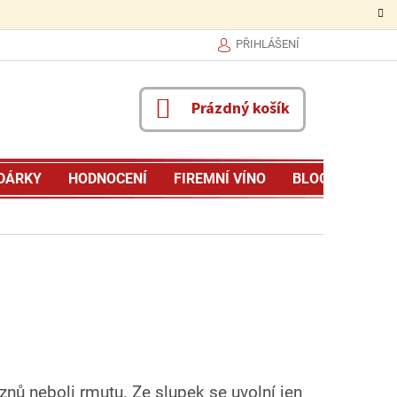
PŘIHLÁŠENÍ
NÁKUPNÍ
Prázdný košík
KOŠÍK
DÁRKY
HODNOCENÍ
FIREMNÍ VÍNO
BLOG
MŮJ P
nů neboli rmutu. Ze slupek se uvolní jen