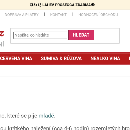
🍋5+1🍾 LÁHEV PROSECCA ZDARMA🎁
DOPRAVA A PLATBY
KONTAKT
HODNOCENÍ OBCHODU
HLEDAT
ČERVENÁ VÍNA
ŠUMIVÁ & RŮŽOVÁ
NEALKO VÍNA
no, které se pije
mladé
.
u krátkého naležení (cca 4-6 hodin) rozemletých hroz