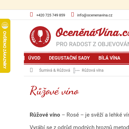
Přejít
na
obsah
+420 725 749 859
info@ocenenavina.cz
ÚVOD
DEGUSTAČNÍ SADY
BÍLÁ VÍNA
Domů
Šumivá & Růžová
Růžová vína
Růžové víno
Růžové víno
– Rosé – je svěží a lehké ví
Vyrábí se z odrůd modrých hroznů metodo