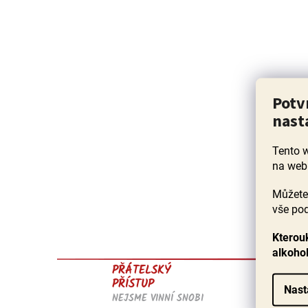
Potv
nast
Tento 
na web
Můžete 
vše pod
Kterouk
alkoho
JISTOT
PŘÁTELSKÝ
VÍNA
PŘÍSTUP
Nast
ROČNĚ 
NEJSME VINNÍ SNOBI
PŘES 150