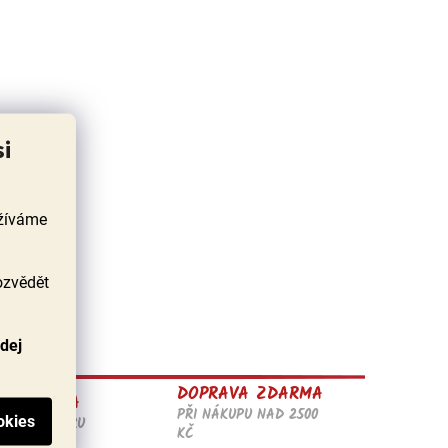
si
užíváme
ozvědět
odej
DOPRAVA ZDARMA
A KVALITA
PŘI NÁKUPU NAD 2500
ĚLÉM POMĚRU
KČ